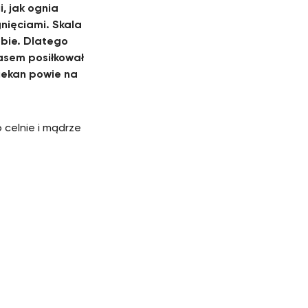
, jak ognia
gnięciami. Skala
sobie. Dlatego
asem posiłkował
ziekan powie na
 celnie i mądrze