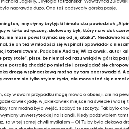
 Michała Jagiełły, „Trylogia tatrzańska” Wawrzyńca Żuławski
 było naprawdę dużo. One też podsycały górską pasję.
onington, inny słynny brytyjski himalaista powiedział: „Alpin
cy w kółko udręczony, skołowany byk, który na widok czerw
ała, nie może powstrzymać się od jej ataku”. Niedawno ksi
ał, że on też w młodości się wspinał i opowiadał o niesam
cji taternictwem. Podobnie Andrzej Wilczkowski, autor kul
e przy stole”, pisze, że niemal od razu wsiąkł w górską pasj
ze potrafią chodzić po mieście i przyglądać się chropo
 jaką drogę wspinaczkową można by tam poprowadzić.
A 
ię czasem nie tylko stylem życia, ale może stać się niemal
m, czy w swoim przypadku mogę mówić o obsesji, ale na pew
gdziekolwiek jadę, w jakiekolwiek miejsce na świecie i widzę 
akby tam można było wejść, zdobyć te szczyty. Tak było ch
wymiany uniwersyteckiej na Islandii. Kiedy podziwiałem tamt
az, to w tej samej chwili myślałem – O! Tu by była ciekawa dr