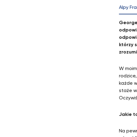
Alpy Fra
George 
odpowie
odpowie
którzy 
zrozumi
W moim 
rodzice,
każde w
staże w
Oczywiś
Jakie to
Na pewn