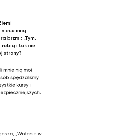
Ziemi
 nieco inną
ra brzmi: „Tym,
 robią i tak nie
j strony?
i mnie nią moi
posób spędzaliśmy
ystkie kursy i
bezpieczniejszych.
gosza, „Wołanie w