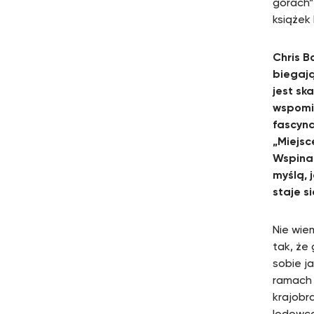
górach”
książek
Chris B
biegają
jest sk
wspomin
fascyna
„Miejsc
Wspinac
myślą,
staje s
Nie wie
tak, że 
sobie j
ramach 
krajobr