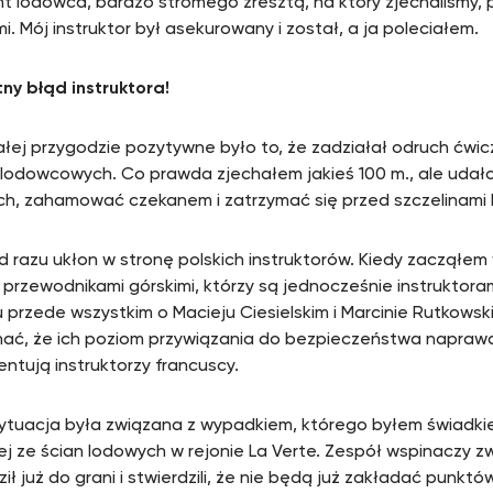
t lodowca, bardzo stromego zresztą, na który zjechaliśmy, p
. Mój instruktor był asekurowany i został, a ja poleciałem.
ny błąd instruktora!
ałej przygodzie pozytywne było to, że zadziałał odruch ćwi
 lodowcowych. Co prawda zjechałem jakieś 100 m., ale udało
ch, zahamować czekanem i zatrzymać się przed szczelinami
od razu ukłon w stronę polskich instruktorów. Kiedy zacząłem
i przewodnikami górskimi, którzy są jednocześnie instruktoram
u przede wszystkim o Macieju Ciesielskim i Marcinie Rutkowsk
nać, że ich poziom przywiązania do bezpieczeństwa napraw
entują instruktorzy francuscy.
ytuacja była związana z wypadkiem, którego byłem świadki
ej ze ścian lodowych w rejonie La Verte. Zespół wspinaczy zw
ił już do grani i stwierdzili, że nie będą już zakładać punkt