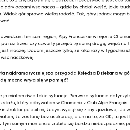
ch, to z chęcią bym się przeszedł. I rzeczywiście jest coś ta
na góry oczami wspinacza – gdzie by chciał wejść, jakie tru
. Widok gór sprawia wielką radość. Tak, góry jednak mogą 
ować.
odwiedzam ten sam region, Alpy Francuskie w rejonie Chamo
ę po raz trzeci czy czwarty przejść tę samą drogę, wejść na 
jest inaczej. Dodam jeszcze tylko, że kilka razy w tygodniu 
 wspinaczkowej.
ła najdramatyczniejsza przygoda Księdza Dziekana w gór
dę mocno wryła się w pamięć?
że ja miałem dwie takie sytuacje. Pierwsza sytuacja dotycz
 stażu, który odbywałem w Chamonix z Club Alpin Français.
instruktor polecił mi, żebym wypiął się z liny zjazdowej. Ja 
iałem, że zostanę bez asekuracji, a on na to, że OK, tu jest 
w tym samym momencie zrobiło się bardzo niebezpiecznie, 