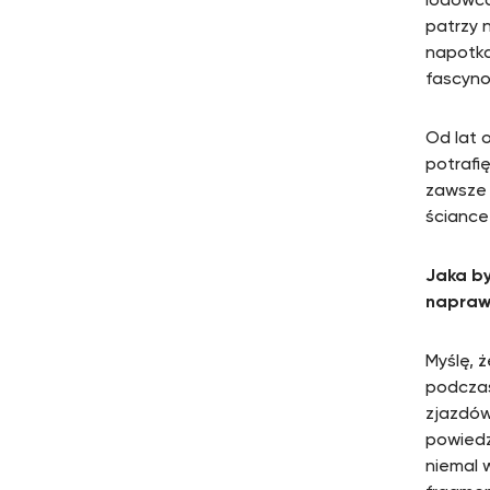
lodowca
patrzy 
napotka
fascyn
Od lat 
potrafi
zawsze 
ściance
Jaka by
napraw
Myślę, 
podczas
zjazdów 
powiedz
niemal 