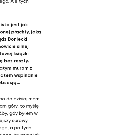
ego. Ale tych
ista jest jak
onej płachty, jaką
ądz Boniecki
owicie silnej
towej książki
ę bez reszty.
watym murom z
zatem wspinanie
 obsesją…
no do dzisiaj mam
tam góry, to myślę
oćby, gdy byłem w
ejszy surowy
oga, a po tych