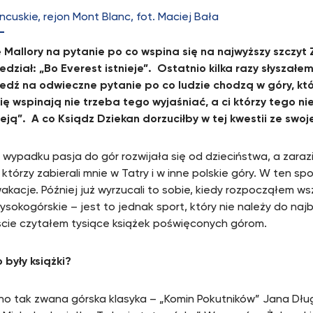
ncuskie, rejon Mont Blanc, fot. Maciej Bała
Mallory na pytanie po co wspina się na najwyższy szczyt 
dział: „Bo Everest istnieje”. Ostatnio kilka razy słyszałem
dź na odwieczne pytanie po co ludzie chodzą w góry, któ
się wspinają nie trzeba tego wyjaśniać, a ci którzy tego nie
eją”. A co Ksiądz Dziekan dorzuciłby w tej kwestii ze swoje
wypadku pasja do gór rozwijała się od dzieciństwa, a zarazil
 którzy zabierali mnie w Tatry i w inne polskie góry. W ten s
akacje. Później już wyrzucali to sobie, kiedy rozpocząłem wsz
ysokogórskie – jest to jednak sport, który nie należy do naj
cie czytałem tysiące książek poświęconych górom.
 były książki?
o tak zwana górska klasyka – „Komin Pokutników” Jana Dłu