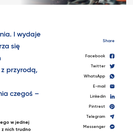
nia. I wydaje
Share
rza się
Facebook
h
Twitter
z przyrodą,
WhatsApp
E-mail
ia czegoś –
Linkedin
Pintrest
Telegram
nego w jednej
Messenger
 z nich trudno