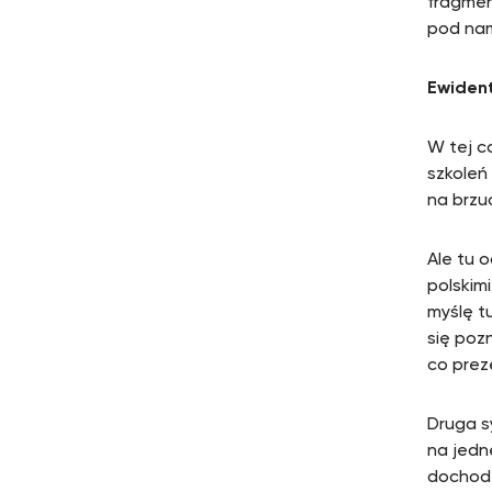
fragmen
pod nami
Ewident
W tej c
szkoleń
na brzu
Ale tu 
polskim
myślę t
się poz
co prez
Druga s
na jedn
dochodz