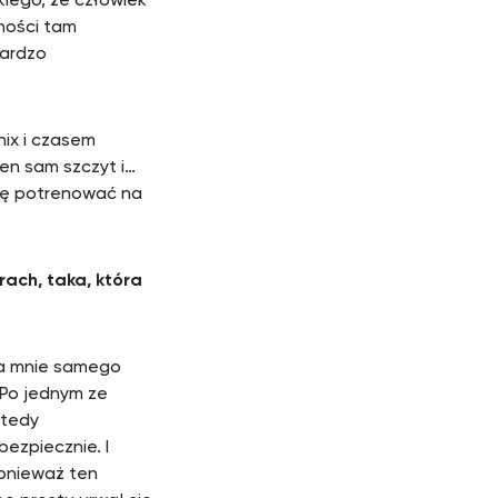
kiego, że człowiek
dności tam
bardzo
nix i czasem
ten sam szczyt i…
idę potrenować na
ach, taka, która
yła mnie samego
 Po jednym ze
wtedy
bezpiecznie. I
ponieważ ten