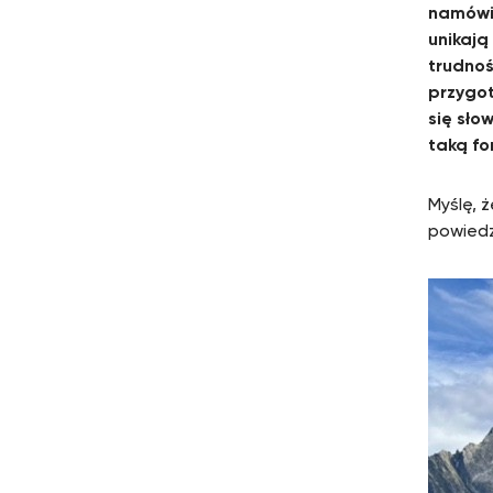
namówić
unikają
trudnoś
przygot
się sło
taką f
Myślę, 
powiedz