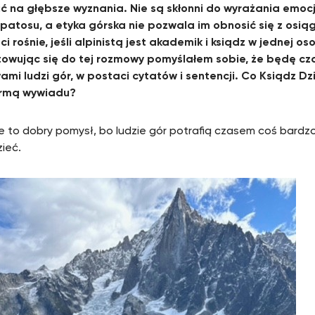
 na głębsze wyznania. Nie są skłonni do wyrażania emocji
 patosu, a etyka górska nie pozwala im obnosić się z osią
ci rośnie, jeśli alpinistą jest akademik i ksiądz w jednej o
owując się do tej rozmowy pomyślałem sobie, że będę cz
wami ludzi gór, w postaci cytatów i sentencji. Co Ksiądz D
ormą wywiadu?
że to dobry pomysł, bo ludzie gór potrafią czasem coś bardzo
ieć.