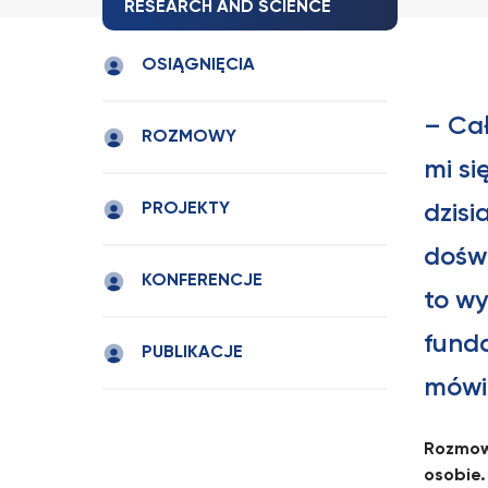
RESEARCH AND SCIENCE
OSIĄGNIĘCIA
– Cał
ROZMOWY
mi si
PROJEKTY
dzisi
dośw
KONFERENCJE
to wy
fund
PUBLIKACJE
mówi 
Rozmowa
osobie.