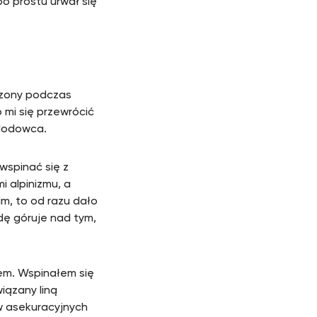
o prostu urwał się
czony podczas
 mi się przewrócić
 lodowca.
 wspinać się z
i alpinizmu, a
im, to od razu dało
dę góruje nad tym,
em. Wspinałem się
iązany liną
ów asekuracyjnych