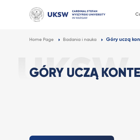
Przejdź
do
C
treści
Góry uczą kon
Home Page
Badania i nauka
GÓRY UCZĄ KONTE