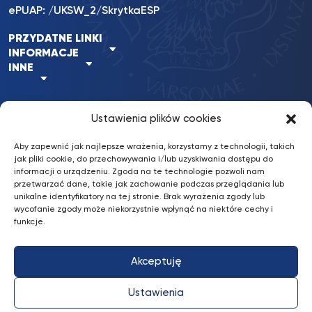
ePUAP: /UKSW_2/SkrytkaESP
PRZYDATNE LINKI
INFORMACJE
INNE
Ustawienia plików cookies
BKiP
/ © 2022 UKSW. Wszelkie prawa
nFinity.pl
UKSW
zastrzeżone.
Aby zapewnić jak najlepsze wrażenia, korzystamy z technologii, takich
Wykonanie:
jak pliki cookie, do przechowywania i/lub uzyskiwania dostępu do
informacji o urządzeniu. Zgoda na te technologie pozwoli nam
przetwarzać dane, takie jak zachowanie podczas przeglądania lub
Deklaracja dostępności
unikalne identyfikatory na tej stronie. Brak wyrażenia zgody lub
wycofanie zgody może niekorzystnie wpłynąć na niektóre cechy i
Konto bankowe: Erste Bank Polska S.A.
funkcje.
87 1090 2851 0000 0001 2031 4629
Akceptuję
Ustawienia
Profil
Profil
Profil
Profil
UKSW
Profil
UKSW