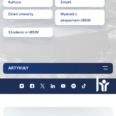
Kultura
Zmarli
Dzień otwarty
Wywiad z
ekspertem UKSW
Studenci o UKSW
ARTYKUŁY
Profil
Profil
Profil
UKSW
UKSW
UKSW
Profil
UKSW
UKSW
UKSW
YouTube
Spotify
TikTok
UKSW
Instagram
Facebook
Twitter
Linkedin
HR
in
research