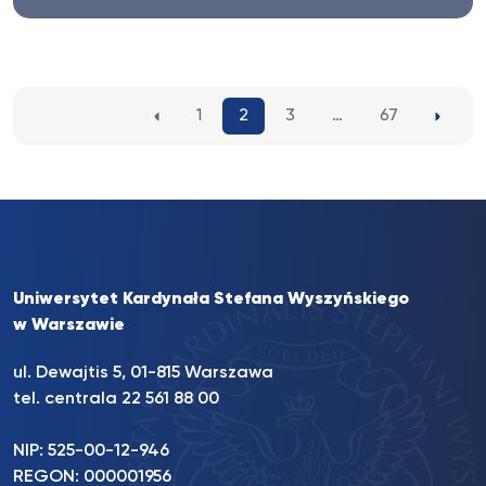
Biuro Karier UKSW zaprasza studentów i
absolwentów naszej Uczelni do wzięcia...
1
2
3
…
67
Uniwersytet Kardynała Stefana Wyszyńskiego
w Warszawie
ul. Dewajtis 5, 01-815 Warszawa
tel. centrala 22 561 88 00
NIP: 525-00-12-946
REGON: 000001956