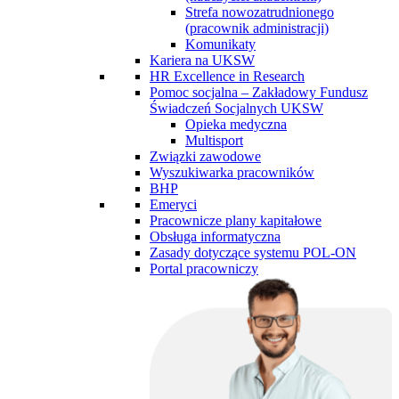
Strefa nowozatrudnionego
(pracownik administracji)
Komunikaty
Kariera na UKSW
HR Excellence in Research
Pomoc socjalna – Zakładowy Fundusz
Świadczeń Socjalnych UKSW
Opieka medyczna
Multisport
Związki zawodowe
Wyszukiwarka pracowników
BHP
Emeryci
Pracownicze plany kapitałowe
Obsługa informatyczna
Zasady dotyczące systemu POL-ON
Portal pracowniczy