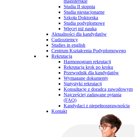
magisterskie
Studia II stopnia
Studia niestacjonarne
Szkoła Doktorska
Studia podyplomowe
Więcej niż nauka
Aktualności dla kandydatów
Cudzoziemcy
Studies in english
Centrum Kształcenia Podyplomowego
Rekrutacja
Harmonogram rekrutacji
Rekrutacja krok po kroku
Przewodnik dla kandydatów
Wymagane dokumenty
Statystyki rekrutacji
Konsultacje z doradcą zawodowym
Najczęściej zadawane pytania
(FAQ)
Kandydaci z niepełnosprawnością
Kontakt