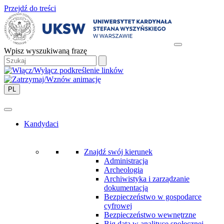
Przejdź do treści
Wpisz wyszukiwaną frazę
PL
Kandydaci
Znajdź swój kierunek
Administracja
Archeologia
Archiwistyka i zarządzanie
dokumentacją
Bezpieczeństwo w gospodarce
cyfrowej
Bezpieczeństwo wewnętrzne
Big data w analityce społecznej