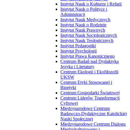
Instytut Nauk o Kulturze i Religii
Instytut Nauk o Polityce i
Administracji
Instytut Nauk Medycznych
Instytut Nauk o Rodzinie
Instytut Nauk Prawnych
Instytut Nauk Socjologicznych
Instytut Nauk Teologicznych
Instytut Pedagogiki
Instytut Psychologii
Instytut Prawa Kanonicznego
Centrum Badań nad Dydaktyką
Języka i Literatury
Centrum Ekologii i Ekofilozofii
UKSW
Centrum Etyki Stosowanej i
Bioetyki
Centrum Gospodarki Światowej
Centrum Liderów Transformacji
Cyfrowej
Międzynarodowe Centrum
Badawczo-Dydaktyczne Katolickiej
Nauki Społecznej
Międzynarodowe Centrum Dialogu
Międzykulturowego i