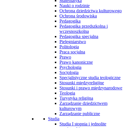
Matematyka
Nauki o rodzinie
Ochrona dziedzictwa kulturowego
Ochrona środowiska
Pedagogika
Pedagogika przedszkolna i
wczesnoszkolna
Pedagogika specjalna
Pielęgniarstwo
Politologia
Praca socjalna
Prawo
Prawo kanoniczne
Psychologia
Socjologia
Specjalistyczne studia teologiczne
Stosunki międzyreligijne
Stosunki i prawo międzynarodowe
Teologia
Turystyka religijna
Zarządzanie dziedzictwem
kulturowym
Zarządzanie publiczne
Studia
Studia I stopnia i jednolite