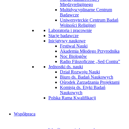
Międzyreligijnego
Multidyscyplinarne Centrum
Badawcze
Uniwersyteckie Centrum Badań
Wolności Religijnej
Laboratoria i pracownie
Stacje badawcze
Inicjatywy naukowe
Festiwal Nauki
Akademia Młodego Przyrodnika
Noc Biologów
Radio Filozoficzne „Sed Contra”
Jednostki ds. nauki
Dział Rozwoju Nauki
Biuro ds. Badań Naukowych
Ośrodek Zarządzania Projektami
Komisja ds. Etyki Badań
Naukowych
Polska Rama Kwalifikacji
Współpraca