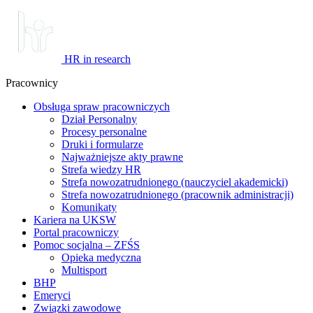
HR in research
Pracownicy
Obsługa spraw pracowniczych
Dział Personalny
Procesy personalne
Druki i formularze
Najważniejsze akty prawne
Strefa wiedzy HR
Strefa nowozatrudnionego (nauczyciel akademicki)
Strefa nowozatrudnionego (pracownik administracji)
Komunikaty
Kariera na UKSW
Portal pracowniczy
Pomoc socjalna – ZFŚS
Opieka medyczna
Multisport
BHP
Emeryci
Związki zawodowe