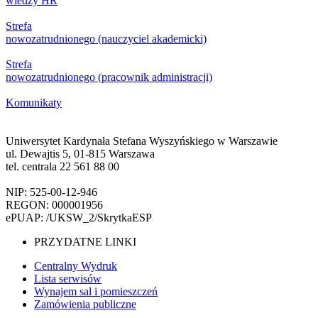
wiedzy HR
Strefa
nowozatrudnionego (nauczyciel akademicki)
Strefa
nowozatrudnionego (pracownik administracji)
Komunikaty
Uniwersytet Kardynała Stefana Wyszyńskiego w Warszawie
ul. Dewajtis 5, 01-815 Warszawa
tel. centrala 22 561 88 00
NIP: 525-00-12-946
REGON: 000001956
ePUAP: /UKSW_2/SkrytkaESP
PRZYDATNE LINKI
Centralny Wydruk
Lista serwisów
Wynajem sal i pomieszczeń
Zamówienia publiczne