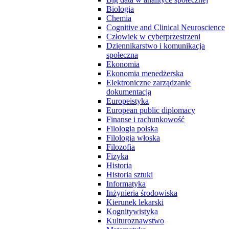
Biologia
Chemia
Cognitive and Clinical Neuroscience
Człowiek w cyberprzestrzeni
Dziennikarstwo i komunikacja
społeczna
Ekonomia
Ekonomia menedżerska
Elektroniczne zarządzanie
dokumentacją
Europeistyka
European public diplomacy
Finanse i rachunkowość
Filologia polska
Filologia włoska
Filozofia
Fizyka
Historia
Historia sztuki
Informatyka
Inżynieria środowiska
Kierunek lekarski
Kognitywistyka
Kulturoznawstwo