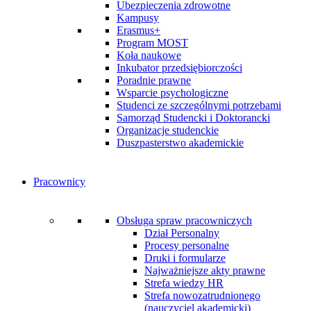
Ubezpieczenia zdrowotne
Kampusy
Erasmus+
Program MOST
Koła naukowe
Inkubator przedsiębiorczości
Poradnie prawne
Wsparcie psychologiczne
Studenci ze szczególnymi potrzebami
Samorząd Studencki i Doktorancki
Organizacje studenckie
Duszpasterstwo akademickie
Pracownicy
Obsługa spraw pracowniczych
Dział Personalny
Procesy personalne
Druki i formularze
Najważniejsze akty prawne
Strefa wiedzy HR
Strefa nowozatrudnionego
(nauczyciel akademicki)