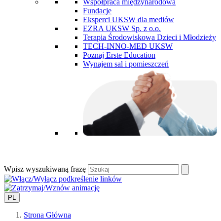
Współpraca międzynarodowa
Fundacje
Eksperci UKSW dla mediów
EZRA UKSW Sp. z o.o.
Terapia Środowiskowa Dzieci i Młodzieży
TECH-INNO-MED UKSW
Poznaj Erste Education
Wynajem sal i pomieszczeń
Wpisz wyszukiwaną frazę
PL
Strona Główna