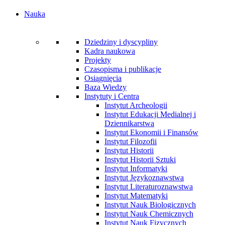
Nauka
Dziedziny i dyscypliny
Kadra naukowa
Projekty
Czasopisma i publikacje
Osiągnięcia
Baza Wiedzy
Instytuty i Centra
Instytut Archeologii
Instytut Edukacji Medialnej i
Dziennikarstwa
Instytut Ekonomii i Finansów
Instytut Filozofii
Instytut Historii
Instytut Historii Sztuki
Instytut Informatyki
Instytut Językoznawstwa
Instytut Literaturoznawstwa
Instytut Matematyki
Instytut Nauk Biologicznych
Instytut Nauk Chemicznych
Instytut Nauk Fizycznych