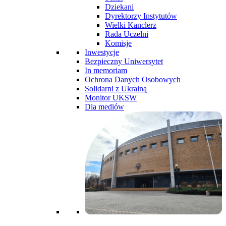
Dziekani
Dyrektorzy Instytutów
Wielki Kanclerz
Rada Uczelni
Komisje
Inwestycje
Bezpieczny Uniwersytet
In memoriam
Ochrona Danych Osobowych
Solidarni z Ukrainą
Monitor UKSW
Dla mediów