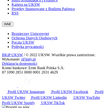
Biuro Komunikacji i Promocji
Kariera na UKSW
Projekty finansowane z Budżetu Państwa
RSS
INNE
Bezpieczny Uniwersytet
Ochrona Danych Osobowych
Poczta UKSW
Polityka prywatności
BKiP UKSW
/ © 2022 UKSW. Wszelkie prawa zastrzeżone.
Wykonanie:
nFinity.pl
Deklaracja dostępności
Konto bankowe: Erste Bank Polska S.A.
87 1090 2851 0000 0001 2031 4629
Profil UKSW
Instagram
Profil UKSW
Facebook
Profil
UKSW
Twitter
Profil UKSW
Linkedin
UKSW
YouTube
Profil UKSW
Spotify
UKSW TikTok