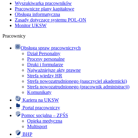
Wyszukiwarka pracowników
Pracownicze plany kapitałowe
Obsługa informatyczna
Zasady dotyczące systemu POL-ON
Monitor UKSW
Pracownicy
Obsługa spraw pracowniczych
Dział Personalny
Procesy personalne
Druki i formularze
Najważniejsze akty prawne
Strefa wiedzy HR
Strefa nowozatrudnionego (nauczyciel akademicki)
Strefa nowozatrudnionego (pracownik administracji)
Komunikaty
Kariera na UKSW
Portal pracowniczy
Pomoc socjalna – ZFŚS
Opieka medyczna
Multisport
BHP