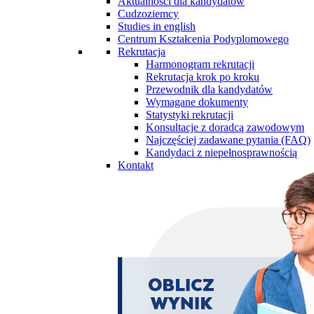
Aktualności dla kandydatów
Cudzoziemcy
Studies in english
Centrum Kształcenia Podyplomowego
Rekrutacja
Harmonogram rekrutacji
Rekrutacja krok po kroku
Przewodnik dla kandydatów
Wymagane dokumenty
Statystyki rekrutacji
Konsultacje z doradcą zawodowym
Najczęściej zadawane pytania (FAQ)
Kandydaci z niepełnosprawnością
Kontakt