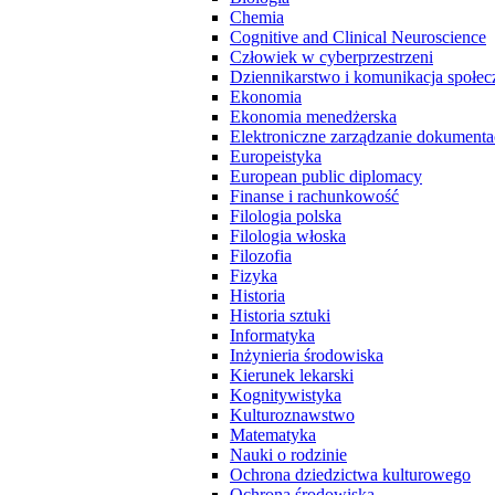
Chemia
Cognitive and Clinical Neuroscience
Człowiek w cyberprzestrzeni
Dziennikarstwo i komunikacja społec
Ekonomia
Ekonomia menedżerska
Elektroniczne zarządzanie dokumenta
Europeistyka
European public diplomacy
Finanse i rachunkowość
Filologia polska
Filologia włoska
Filozofia
Fizyka
Historia
Historia sztuki
Informatyka
Inżynieria środowiska
Kierunek lekarski
Kognitywistyka
Kulturoznawstwo
Matematyka
Nauki o rodzinie
Ochrona dziedzictwa kulturowego
Ochrona środowiska