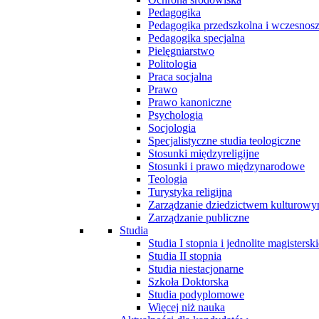
Pedagogika
Pedagogika przedszkolna i wczesnos
Pedagogika specjalna
Pielęgniarstwo
Politologia
Praca socjalna
Prawo
Prawo kanoniczne
Psychologia
Socjologia
Specjalistyczne studia teologiczne
Stosunki międzyreligijne
Stosunki i prawo międzynarodowe
Teologia
Turystyka religijna
Zarządzanie dziedzictwem kulturow
Zarządzanie publiczne
Studia
Studia I stopnia i jednolite magisterski
Studia II stopnia
Studia niestacjonarne
Szkoła Doktorska
Studia podyplomowe
Więcej niż nauka