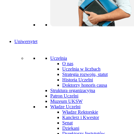
Uniwersytet
Uczelnia
O nas
Uczelnia w liczbach
Strategia rozwoju, statut
Historia Uczelni
Doktorzy honoris causa
Struktura organizacyjna
Patron Uczelni
Muzeum UKSW
Władze Uczelni
Władze Rektorskie
Kanclerz i Kwestor
Senat
Dziekani
Dyrektorzy Instytutów