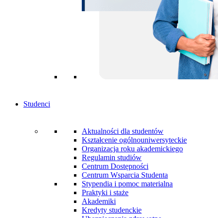
Studenci
Aktualności dla studentów
Kształcenie ogólnouniwersyteckie
Organizacja roku akademickiego
Regulamin studiów
Centrum Dostępności
Centrum Wsparcia Studenta
Stypendia i pomoc materialna
Praktyki i staże
Akademiki
Kredyty studenckie