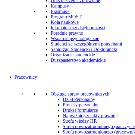
Ubezpieczenia zdrowotne
Kampusy
Erasmus+
Program MOST
Koła naukowe
Inkubator przedsiębiorczości
Poradnie prawne
Wsparcie psychologiczne
Studenci ze szczególnymi potrzebami
Samorząd Studencki i Doktorancki
Organizacje studenckie
Duszpasterstwo akademickie
Pracownicy
Obsługa spraw pracowniczych
Dział Personalny
Procesy personalne
Druki i formularze
Najważniejsze akty prawne
Strefa wiedzy HR
Strefa nowozatrudnionego (nauczycie
Strefa nowozatrudnionego (pracownik 