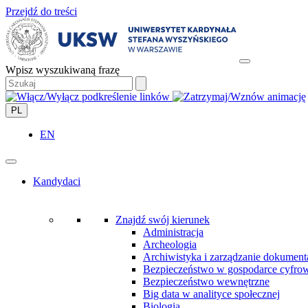
Przejdź do treści
Wpisz wyszukiwaną frazę
PL
EN
Kandydaci
Znajdź swój kierunek
Administracja
Archeologia
Archiwistyka i zarządzanie dokument
Bezpieczeństwo w gospodarce cyfro
Bezpieczeństwo wewnętrzne
Big data w analityce społecznej
Biologia