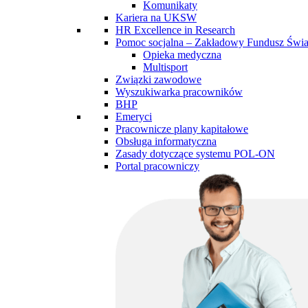
Komunikaty
Kariera na UKSW
HR Excellence in Research
Pomoc socjalna – Zakładowy Fundusz Św
Opieka medyczna
Multisport
Związki zawodowe
Wyszukiwarka pracowników
BHP
Emeryci
Pracownicze plany kapitałowe
Obsługa informatyczna
Zasady dotyczące systemu POL-ON
Portal pracowniczy