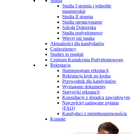
Studia
Studia I stopnia i jednolite
magisterskie
Studia II stopnia
Studia niestacjonarne
Szkoła Doktorska
Studia podyplomowe
Więcej niż nauka
Aktualności dla kandydatów
Cudzoziemcy
Studies in english
Centrum Kształcenia Podyplomowego
Rekrutacja
Harmonogram rekrutacji
Rekrutacja krok po kroku
Przewodnik dla kandydatów
Wymagane dokumenty
Statystyki rekrutacji
Konsultacje z doradcą zawodowym
Najczęściej zadawane pytania
(FAQ)
Kandydaci z niepełnosprawnością
Kontakt