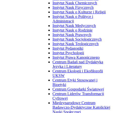
Instytut Nauk Chemicznych
Instytut Nauk Fizycznych
Instytut Nauk o Kulturze i Religii
Instytut Nauk o Polityce i
Administracji
Instytut Nauk Medycznych
Instytut Nauk o Rodzinie
Instytut Nauk Prawnych
Instytut Nauk Socjologicznych
Instytut Nauk Teologicznych
Instytut Pedagogiki
Instytut Psychologii
Instytut Prawa Kanonicznego
Centrum Badań nad Dydaktyką
Języka i Literatury
Centrum Ekologii i Ekofilozofii
UKSW
Centrum Etyki Stosowanej i
Bioetyki
Centrum Gospodarki Światowej
Centrum Liderów Transformacji
Cyfrowej
Międzynarodowe Centrum
Badawczo-Dydaktyczne Katolickiej
Nauki Społecznej