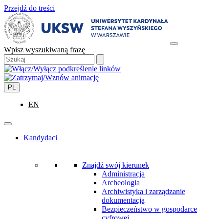
Przejdź do treści
Wpisz wyszukiwaną frazę
PL
EN
Kandydaci
Znajdź swój kierunek
Administracja
Archeologia
Archiwistyka i zarządzanie
dokumentacją
Bezpieczeństwo w gospodarce
cyfrowej