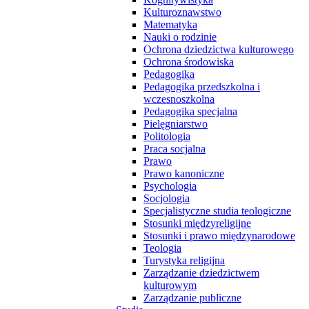
Kulturoznawstwo
Matematyka
Nauki o rodzinie
Ochrona dziedzictwa kulturowego
Ochrona środowiska
Pedagogika
Pedagogika przedszkolna i
wczesnoszkolna
Pedagogika specjalna
Pielęgniarstwo
Politologia
Praca socjalna
Prawo
Prawo kanoniczne
Psychologia
Socjologia
Specjalistyczne studia teologiczne
Stosunki międzyreligijne
Stosunki i prawo międzynarodowe
Teologia
Turystyka religijna
Zarządzanie dziedzictwem
kulturowym
Zarządzanie publiczne