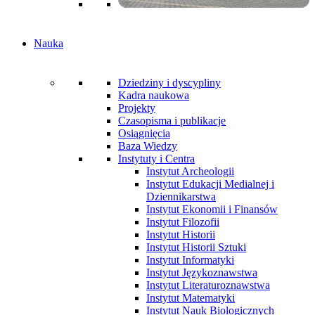
Nauka
Dziedziny i dyscypliny
Kadra naukowa
Projekty
Czasopisma i publikacje
Osiągnięcia
Baza Wiedzy
Instytuty i Centra
Instytut Archeologii
Instytut Edukacji Medialnej i
Dziennikarstwa
Instytut Ekonomii i Finansów
Instytut Filozofii
Instytut Historii
Instytut Historii Sztuki
Instytut Informatyki
Instytut Językoznawstwa
Instytut Literaturoznawstwa
Instytut Matematyki
Instytut Nauk Biologicznych