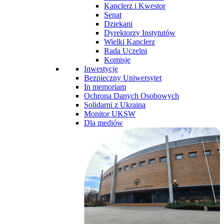
Kanclerz i Kwestor
Senat
Dziekani
Dyrektorzy Instytutów
Wielki Kanclerz
Rada Uczelni
Komisje
Inwestycje
Bezpieczny Uniwersytet
In memoriam
Ochrona Danych Osobowych
Solidarni z Ukrainą
Monitor UKSW
Dla mediów