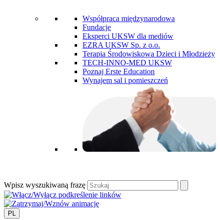
Współpraca międzynarodowa
Fundacje
Eksperci UKSW dla mediów
EZRA UKSW Sp. z o.o.
Terapia Środowiskowa Dzieci i Młodzieży
TECH-INNO-MED UKSW
Poznaj Erste Education
Wynajem sal i pomieszczeń
Wpisz wyszukiwaną frazę
PL