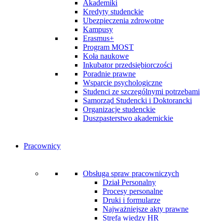
Akademiki
Kredyty studenckie
Ubezpieczenia zdrowotne
Kampusy
Erasmus+
Program MOST
Koła naukowe
Inkubator przedsiębiorczości
Poradnie prawne
Wsparcie psychologiczne
Studenci ze szczególnymi potrzebami
Samorząd Studencki i Doktorancki
Organizacje studenckie
Duszpasterstwo akademickie
Pracownicy
Obsługa spraw pracowniczych
Dział Personalny
Procesy personalne
Druki i formularze
Najważniejsze akty prawne
Strefa wiedzy HR