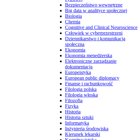
Bezpieczeństwo wewnętrzne
Big data w analityce społecznej
Biologia
Chemia
Cognitive and Clinical Neuroscience
Człowiek w cyberprzestrzeni
Dziennikarstwo i komunikacja
społeczna
Ekonomia
Ekonomia menedżerska
Elektroniczne zarządzanie
dokumentacją
Europeistyka
European public diplomacy
Finanse i rachunkowość
Filologia polska
Filologia włoska
Filozofia
Fizyka
Historia
Historia sztuki
Informatyka
Inżynieria środowiska
Kierunek lekarski
Kognitywistyka