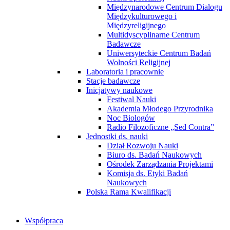
Międzynarodowe Centrum Dialogu
Międzykulturowego i
Międzyreligijnego
Multidyscyplinarne Centrum
Badawcze
Uniwersyteckie Centrum Badań
Wolności Religijnej
Laboratoria i pracownie
Stacje badawcze
Inicjatywy naukowe
Festiwal Nauki
Akademia Młodego Przyrodnika
Noc Biologów
Radio Filozoficzne „Sed Contra”
Jednostki ds. nauki
Dział Rozwoju Nauki
Biuro ds. Badań Naukowych
Ośrodek Zarządzania Projektami
Komisja ds. Etyki Badań
Naukowych
Polska Rama Kwalifikacji
Współpraca