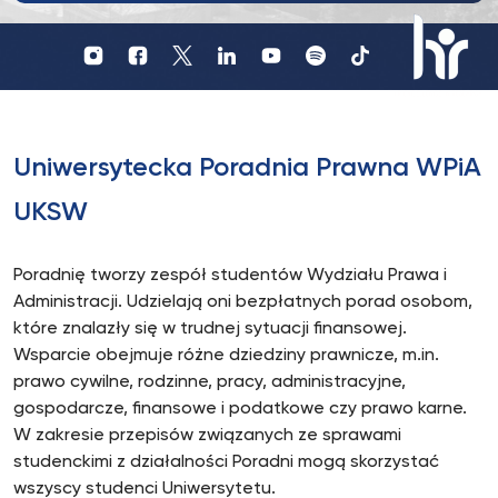
Profil
Profil
Profil
UKSW
UKSW
UKSW
Profil
UKSW
UKSW
UKSW
YouTube
Spotify
TikTok
UKSW
Instagram
Facebook
Twitter
Linkedin
HR
in
research
Uniwersytecka Poradnia Prawna WPiA
UKSW
Poradnię tworzy zespół studentów Wydziału Prawa i
Administracji. Udzielają oni bezpłatnych porad osobom,
które znalazły się w trudnej sytuacji finansowej.
Wsparcie obejmuje różne dziedziny prawnicze, m.in.
prawo cywilne, rodzinne, pracy, administracyjne,
gospodarcze, finansowe i podatkowe czy prawo karne.
W zakresie przepisów związanych ze sprawami
studenckimi z działalności Poradni mogą skorzystać
wszyscy studenci Uniwersytetu.