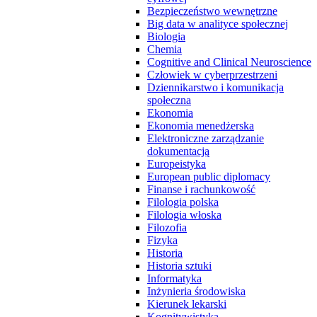
Bezpieczeństwo wewnętrzne
Big data w analityce społecznej
Biologia
Chemia
Cognitive and Clinical Neuroscience
Człowiek w cyberprzestrzeni
Dziennikarstwo i komunikacja
społeczna
Ekonomia
Ekonomia menedżerska
Elektroniczne zarządzanie
dokumentacją
Europeistyka
European public diplomacy
Finanse i rachunkowość
Filologia polska
Filologia włoska
Filozofia
Fizyka
Historia
Historia sztuki
Informatyka
Inżynieria środowiska
Kierunek lekarski
Kognitywistyka