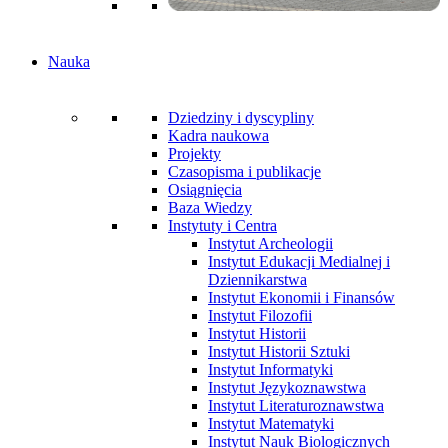
Nauka
Dziedziny i dyscypliny
Kadra naukowa
Projekty
Czasopisma i publikacje
Osiągnięcia
Baza Wiedzy
Instytuty i Centra
Instytut Archeologii
Instytut Edukacji Medialnej i
Dziennikarstwa
Instytut Ekonomii i Finansów
Instytut Filozofii
Instytut Historii
Instytut Historii Sztuki
Instytut Informatyki
Instytut Językoznawstwa
Instytut Literaturoznawstwa
Instytut Matematyki
Instytut Nauk Biologicznych