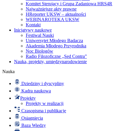
Komitet Sterujący i Grupa Zadaniowa HRS4R
Najważniejsze akty prawne
HReporter UKSW – aktualności
WEBINAROTEKA UKSW
Kontakt
Inicjatywy naukowe
Festiwal Nauki
Uniwersytet Młodego Badacza
Akademia Młodego Przyrodnika
Noc Biologów
Radio Filozoficzne „Sed Contra”
Nauka, projekty, umiędzynarodowienie
Nauka
Dziedziny i dyscypliny
Kadra naukowa
Projekty
Projekty w realizacji
Czasopisma i publikacje
Osiągnięcia
Baza Wiedzy