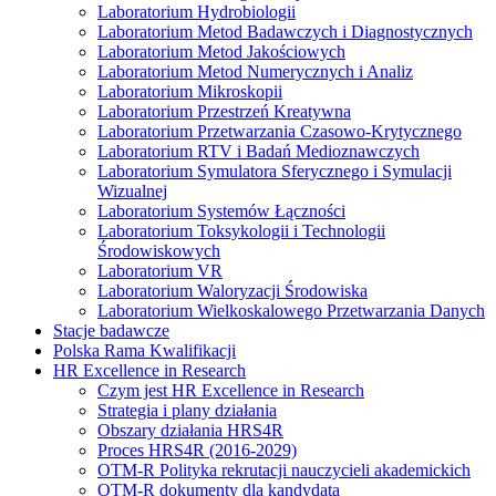
Laboratorium Hydrobiologii
Laboratorium Metod Badawczych i Diagnostycznych
Laboratorium Metod Jakościowych
Laboratorium Metod Numerycznych i Analiz
Laboratorium Mikroskopii
Laboratorium Przestrzeń Kreatywna
Laboratorium Przetwarzania Czasowo-Krytycznego
Laboratorium RTV i Badań Medioznawczych
Laboratorium Symulatora Sferycznego i Symulacji
Wizualnej
Laboratorium Systemów Łączności
Laboratorium Toksykologii i Technologii
Środowiskowych
Laboratorium VR
Laboratorium Waloryzacji Środowiska
Laboratorium Wielkoskalowego Przetwarzania Danych
Stacje badawcze
Polska Rama Kwalifikacji
HR Excellence in Research
Czym jest HR Excellence in Research
Strategia i plany działania
Obszary działania HRS4R
Proces HRS4R (2016-2029)
OTM-R Polityka rekrutacji nauczycieli akademickich
OTM-R dokumenty dla kandydata