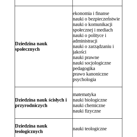
ekonomia i finanse
nauki o bezpieczeństwie
nauki o komunikacji
społecznej i mediach
nauki o polityce i
administracji
Dziedzina nauk
nauki o zarządzaniu i
społecznych
jakości
nauki prawne
nauki socjologiczne
pedagogika
prawo kanoniczne
psychologia
matematyka
Dziedzina nauk ścisłych i
nauki biologiczne
przyrodniczych
nauki chemiczne
nauki fizyczne
Dziedzina nauk
nauki teologiczne
teologicznych