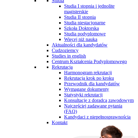
Studia
Studia I stopnia i jednolite
magisterskie
Studia II stopnia
Studia niestacjonarne
Szkoła Doktorska
Studia podyplomowe
Więcej niż nauka
Aktualności dla kandydatów
Cudzoziemcy
Studies in english
Centrum Kształcenia Podyplomowego
Rekrutacja
Harmonogram rekrutacji
Rekrutacja krok po kroku
Przewodnik dla kandydatów
Wymagane dokumenty
Statystyki rekrutacji
Konsultacje z doradcą zawodowym
Najczęściej zadawane pytania
(FAQ)
Kandydaci z niepełnosprawnością
Kontakt