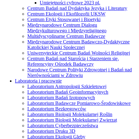
Umiejętności cyfrowe 2023 pl.
Centrum Badań nad Dydaktyką Języka i Literatury
Centrum Ekologii i Ekofilozofii UKSW
Centrum Etyki Stosowanej i Bioetyki
Międzynarodowe Centrum Dialogu
Międzykulturowego i Międzyreligijnego
Multidyscyplinarne Centrum Badawcze
Międzynarodowe Centrum Badawczo-Dydaktyczne
Katolickiej Nauki Społecznej
Uniwersyteckie Centrum Badań Wolności Religijnej
Centrum Badań nad Starością i Starzeniem się.
Referencyjny Ośrodek Badawczy
Narodowe Centrum Polityki Zdrowotnej i Badań nad
Nierównościami w Zdrowiu
Laboratoria i pracownie
Laboratorium Antropologii Szkieletowej
Laboratorium Badań Geoinformacyjnych
Laboratorium Badań Izotopowych
Laboratorium Badawcze Pomiarowo-Środowiskowe
Laboratorium Bezkręgowców
Laboratorium Biologii Molekularnej Roślin
Laboratorium Biologii Molekularnej Zwierząt
Laboratorium Cyberbezpieczeństwa
Laboratorium Druku 3D
Laboratorium Ekologii Gleby