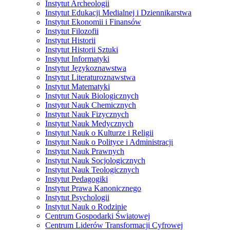
Instytut Archeologii
Instytut Edukacji Medialnej i Dziennikarstwa
Instytut Ekonomii i Finansów
Instytut Filozofii
Instytut Historii
Instytut Historii Sztuki
Instytut Informatyki
Instytut Językoznawstwa
Instytut Literaturoznawstwa
Instytut Matematyki
Instytut Nauk Biologicznych
Instytut Nauk Chemicznych
Instytut Nauk Fizycznych
Instytut Nauk Medycznych
Instytut Nauk o Kulturze i Religii
Instytut Nauk o Polityce i Administracji
Instytut Nauk Prawnych
Instytut Nauk Socjologicznych
Instytut Nauk Teologicznych
Instytut Pedagogiki
Instytut Prawa Kanonicznego
Instytut Psychologii
Instytut Nauk o Rodzinie
Centrum Gospodarki Światowej
Centrum Liderów Transformacji Cyfrowej