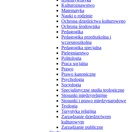
Kulturoznawstwo
Matematyka
Nauki o rodzinie
Ochrona dziedzictwa kulturowego
Ochrona środowiska
Pedagogika
Pedagogika przedszkolna i
wczesnoszkolna
Pedagogika specjalna
Pielęgniarstwo
Politologia
Praca socjalna
Prawo
Prawo kanoniczne
Psychologia
Socjologia
Specjalistyczne studia teologiczne
Stosunki międzyreligijne
Stosunki i prawo międzynarodowe
Teologia
Turystyka religijna
Zarządzanie dziedzictwem
kulturowym
Zarządzanie publiczne