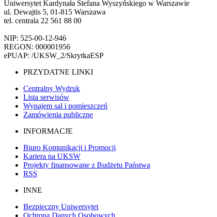
Uniwersytet Kardynała Stefana Wyszyńskiego w Warszawie
ul. Dewajtis 5, 01-815 Warszawa
tel. centrala 22 561 88 00
NIP: 525-00-12-946
REGON: 000001956
ePUAP: /UKSW_2/SkrytkaESP
PRZYDATNE LINKI
Centralny Wydruk
Lista serwisów
Wynajem sal i pomieszczeń
Zamówienia publiczne
INFORMACJE
Biuro Komunikacji i Promocji
Kariera na UKSW
Projekty finansowane z Budżetu Państwa
RSS
INNE
Bezpieczny Uniwersytet
Ochrona Danych Osobowych