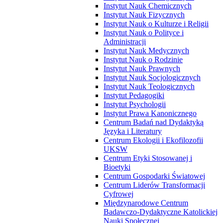
Instytut Nauk Chemicznych
Instytut Nauk Fizycznych
Instytut Nauk o Kulturze i Religii
Instytut Nauk o Polityce i
Administracji
Instytut Nauk Medycznych
Instytut Nauk o Rodzinie
Instytut Nauk Prawnych
Instytut Nauk Socjologicznych
Instytut Nauk Teologicznych
Instytut Pedagogiki
Instytut Psychologii
Instytut Prawa Kanonicznego
Centrum Badań nad Dydaktyką
Języka i Literatury
Centrum Ekologii i Ekofilozofii
UKSW
Centrum Etyki Stosowanej i
Bioetyki
Centrum Gospodarki Światowej
Centrum Liderów Transformacji
Cyfrowej
Międzynarodowe Centrum
Badawczo-Dydaktyczne Katolickiej
Nauki Społecznej