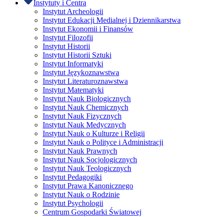
Instytuty i Centra
Instytut Archeologii
Instytut Edukacji Medialnej i Dziennikarstwa
Instytut Ekonomii i Finansów
Instytut Filozofii
Instytut Historii
Instytut Historii Sztuki
Instytut Informatyki
Instytut Językoznawstwa
Instytut Literaturoznawstwa
Instytut Matematyki
Instytut Nauk Biologicznych
Instytut Nauk Chemicznych
Instytut Nauk Fizycznych
Instytut Nauk Medycznych
Instytut Nauk o Kulturze i Religii
Instytut Nauk o Polityce i Administracji
Instytut Nauk Prawnych
Instytut Nauk Socjologicznych
Instytut Nauk Teologicznych
Instytut Pedagogiki
Instytut Prawa Kanonicznego
Instytut Nauk o Rodzinie
Instytut Psychologii
Centrum Gospodarki Światowej