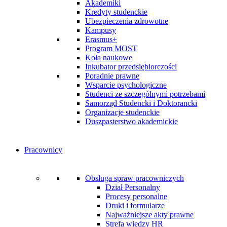
Akademiki
Kredyty studenckie
Ubezpieczenia zdrowotne
Kampusy
Erasmus+
Program MOST
Koła naukowe
Inkubator przedsiębiorczości
Poradnie prawne
Wsparcie psychologiczne
Studenci ze szczególnymi potrzebami
Samorząd Studencki i Doktorancki
Organizacje studenckie
Duszpasterstwo akademickie
Pracownicy
Obsługa spraw pracowniczych
Dział Personalny
Procesy personalne
Druki i formularze
Najważniejsze akty prawne
Strefa wiedzy HR