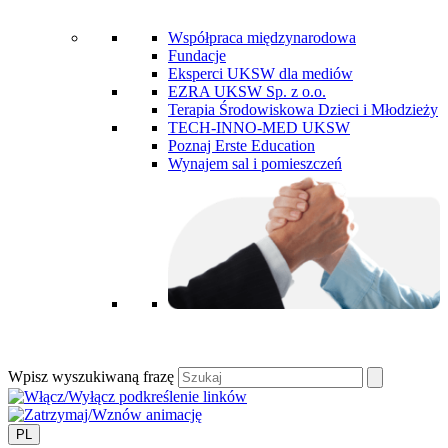
Współpraca międzynarodowa
Fundacje
Eksperci UKSW dla mediów
EZRA UKSW Sp. z o.o.
Terapia Środowiskowa Dzieci i Młodzieży
TECH-INNO-MED UKSW
Poznaj Erste Education
Wynajem sal i pomieszczeń
Wpisz wyszukiwaną frazę
PL