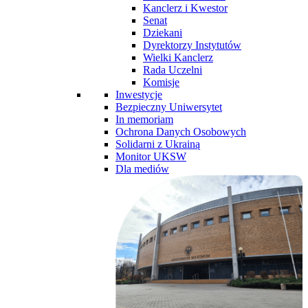
Kanclerz i Kwestor
Senat
Dziekani
Dyrektorzy Instytutów
Wielki Kanclerz
Rada Uczelni
Komisje
Inwestycje
Bezpieczny Uniwersytet
In memoriam
Ochrona Danych Osobowych
Solidarni z Ukrainą
Monitor UKSW
Dla mediów