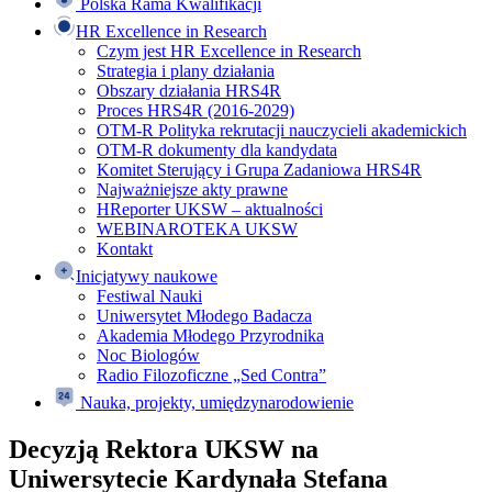
Polska Rama Kwalifikacji
HR Excellence in Research
Czym jest HR Excellence in Research
Strategia i plany działania
Obszary działania HRS4R
Proces HRS4R (2016-2029)
OTM-R Polityka rekrutacji nauczycieli akademickich
OTM-R dokumenty dla kandydata
Komitet Sterujący i Grupa Zadaniowa HRS4R
Najważniejsze akty prawne
HReporter UKSW – aktualności
WEBINAROTEKA UKSW
Kontakt
Inicjatywy naukowe
Festiwal Nauki
Uniwersytet Młodego Badacza
Akademia Młodego Przyrodnika
Noc Biologów
Radio Filozoficzne „Sed Contra”
Nauka, projekty, umiędzynarodowienie
Decyzją Rektora UKSW na
Uniwersytecie Kardynała Stefana