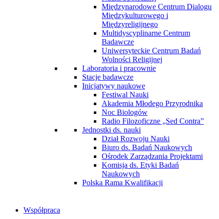
Międzynarodowe Centrum Dialogu
Międzykulturowego i
Międzyreligijnego
Multidyscyplinarne Centrum
Badawcze
Uniwersyteckie Centrum Badań
Wolności Religijnej
Laboratoria i pracownie
Stacje badawcze
Inicjatywy naukowe
Festiwal Nauki
Akademia Młodego Przyrodnika
Noc Biologów
Radio Filozoficzne „Sed Contra”
Jednostki ds. nauki
Dział Rozwoju Nauki
Biuro ds. Badań Naukowych
Ośrodek Zarządzania Projektami
Komisja ds. Etyki Badań
Naukowych
Polska Rama Kwalifikacji
Współpraca