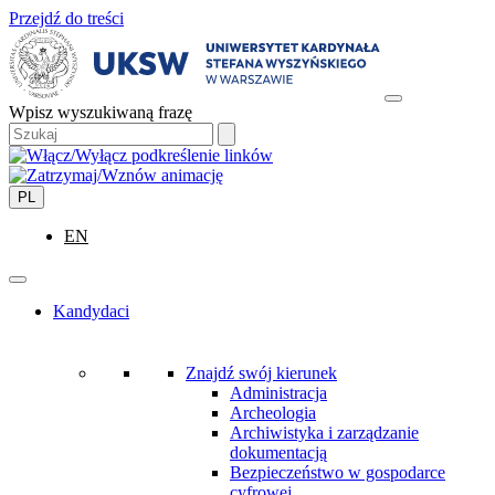
Przejdź do treści
Wpisz wyszukiwaną frazę
PL
EN
Kandydaci
Znajdź swój kierunek
Administracja
Archeologia
Archiwistyka i zarządzanie
dokumentacją
Bezpieczeństwo w gospodarce
cyfrowej