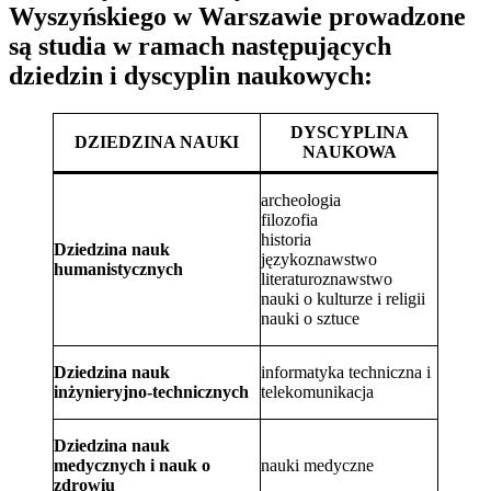
Wyszyńskiego w Warszawie prowadzone
są studia w ramach następujących
dziedzin i dyscyplin naukowych:
DYSCYPLINA
DZIEDZINA NAUKI
NAUKOWA
archeologia
filozofia
historia
Dziedzina nauk
językoznawstwo
humanistycznych
literaturoznawstwo
nauki o kulturze i religii
nauki o sztuce
Dziedzina nauk
informatyka techniczna i
inżynieryjno-technicznych
telekomunikacja
Dziedzina nauk
medycznych i nauk o
nauki medyczne
zdrowiu