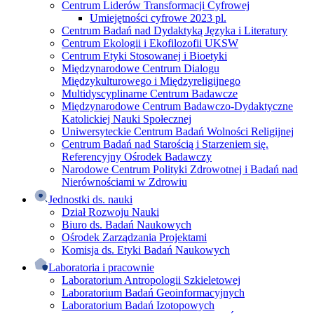
Centrum Liderów Transformacji Cyfrowej
Umiejętności cyfrowe 2023 pl.
Centrum Badań nad Dydaktyką Języka i Literatury
Centrum Ekologii i Ekofilozofii UKSW
Centrum Etyki Stosowanej i Bioetyki
Międzynarodowe Centrum Dialogu
Międzykulturowego i Międzyreligijnego
Multidyscyplinarne Centrum Badawcze
Międzynarodowe Centrum Badawczo-Dydaktyczne
Katolickiej Nauki Społecznej
Uniwersyteckie Centrum Badań Wolności Religijnej
Centrum Badań nad Starością i Starzeniem się.
Referencyjny Ośrodek Badawczy
Narodowe Centrum Polityki Zdrowotnej i Badań nad
Nierównościami w Zdrowiu
Jednostki ds. nauki
Dział Rozwoju Nauki
Biuro ds. Badań Naukowych
Ośrodek Zarządzania Projektami
Komisja ds. Etyki Badań Naukowych
Laboratoria i pracownie
Laboratorium Antropologii Szkieletowej
Laboratorium Badań Geoinformacyjnych
Laboratorium Badań Izotopowych