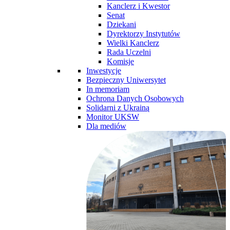
Kanclerz i Kwestor
Senat
Dziekani
Dyrektorzy Instytutów
Wielki Kanclerz
Rada Uczelni
Komisje
Inwestycje
Bezpieczny Uniwersytet
In memoriam
Ochrona Danych Osobowych
Solidarni z Ukrainą
Monitor UKSW
Dla mediów