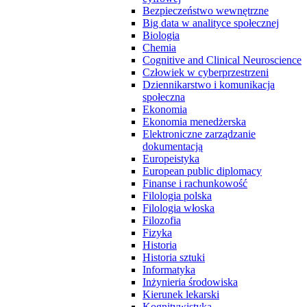
Bezpieczeństwo wewnętrzne
Big data w analityce społecznej
Biologia
Chemia
Cognitive and Clinical Neuroscience
Człowiek w cyberprzestrzeni
Dziennikarstwo i komunikacja
społeczna
Ekonomia
Ekonomia menedżerska
Elektroniczne zarządzanie
dokumentacją
Europeistyka
European public diplomacy
Finanse i rachunkowość
Filologia polska
Filologia włoska
Filozofia
Fizyka
Historia
Historia sztuki
Informatyka
Inżynieria środowiska
Kierunek lekarski
Kognitywistyka