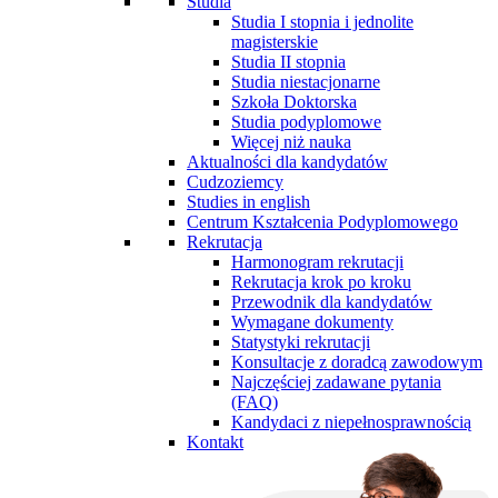
Studia
Studia I stopnia i jednolite
magisterskie
Studia II stopnia
Studia niestacjonarne
Szkoła Doktorska
Studia podyplomowe
Więcej niż nauka
Aktualności dla kandydatów
Cudzoziemcy
Studies in english
Centrum Kształcenia Podyplomowego
Rekrutacja
Harmonogram rekrutacji
Rekrutacja krok po kroku
Przewodnik dla kandydatów
Wymagane dokumenty
Statystyki rekrutacji
Konsultacje z doradcą zawodowym
Najczęściej zadawane pytania
(FAQ)
Kandydaci z niepełnosprawnością
Kontakt