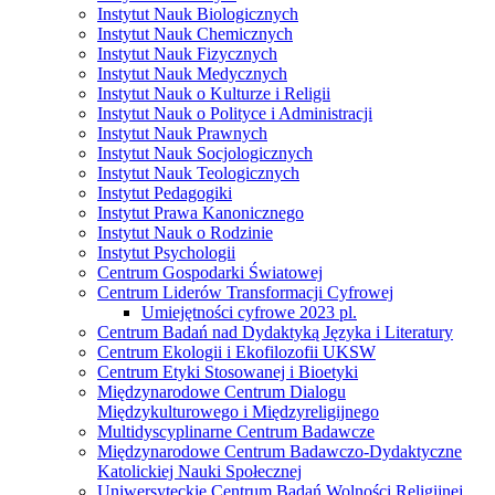
Instytut Nauk Biologicznych
Instytut Nauk Chemicznych
Instytut Nauk Fizycznych
Instytut Nauk Medycznych
Instytut Nauk o Kulturze i Religii
Instytut Nauk o Polityce i Administracji
Instytut Nauk Prawnych
Instytut Nauk Socjologicznych
Instytut Nauk Teologicznych
Instytut Pedagogiki
Instytut Prawa Kanonicznego
Instytut Nauk o Rodzinie
Instytut Psychologii
Centrum Gospodarki Światowej
Centrum Liderów Transformacji Cyfrowej
Umiejętności cyfrowe 2023 pl.
Centrum Badań nad Dydaktyką Języka i Literatury
Centrum Ekologii i Ekofilozofii UKSW
Centrum Etyki Stosowanej i Bioetyki
Międzynarodowe Centrum Dialogu
Międzykulturowego i Międzyreligijnego
Multidyscyplinarne Centrum Badawcze
Międzynarodowe Centrum Badawczo-Dydaktyczne
Katolickiej Nauki Społecznej
Uniwersyteckie Centrum Badań Wolności Religijnej