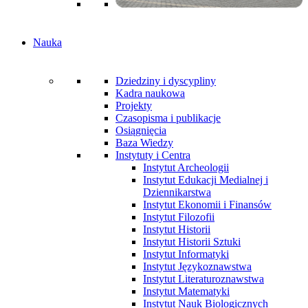
Nauka
Dziedziny i dyscypliny
Kadra naukowa
Projekty
Czasopisma i publikacje
Osiągnięcia
Baza Wiedzy
Instytuty i Centra
Instytut Archeologii
Instytut Edukacji Medialnej i
Dziennikarstwa
Instytut Ekonomii i Finansów
Instytut Filozofii
Instytut Historii
Instytut Historii Sztuki
Instytut Informatyki
Instytut Językoznawstwa
Instytut Literaturoznawstwa
Instytut Matematyki
Instytut Nauk Biologicznych