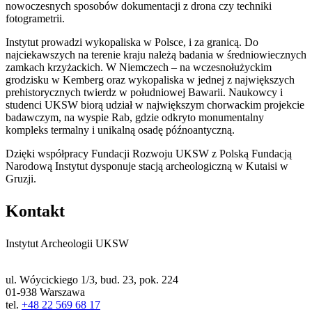
nowoczesnych sposobów dokumentacji z drona czy techniki
fotogrametrii.
Instytut prowadzi wykopaliska w Polsce, i za granicą. Do
najciekawszych na terenie kraju należą badania w średniowiecznych
zamkach krzyżackich. W Niemczech – na wczesnołużyckim
grodzisku w Kemberg oraz wykopaliska w jednej z największych
prehistorycznych twierdz w południowej Bawarii. Naukowcy i
studenci UKSW biorą udział w największym chorwackim projekcie
badawczym, na wyspie Rab, gdzie odkryto monumentalny
kompleks termalny i unikalną osadę późnoantyczną.
Dzięki współpracy Fundacji Rozwoju UKSW z Polską Fundacją
Narodową Instytut dysponuje stacją archeologiczną w Kutaisi w
Gruzji.
Kontakt
Instytut Archeologii UKSW
ul. Wóycickiego 1/3, bud. 23, pok. 224
01-938 Warszawa
tel.
+48 22 569 68 17