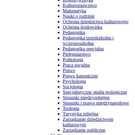
Kulturoznawstwo
Matematyka
Nauki o rodzinie
Ochrona dziedzictwa kulturowego
Ochrona środowiska
Pedagogika
Pedagogika przedszkolna i
wczesnoszkolna
Pedagogika specjalna
Pielęgniarstwo
Politologia
Praca socjalna
Prawo
Prawo kanoniczne
Psychologia
Socjologia
Specjalistyczne studia teologiczne
Stosunki międzyreligijne
Stosunki i prawo międzynarodowe
Teologia
Turystyka religijna
Zarządzanie dziedzictwem
kulturowym
Zarządzanie publiczne