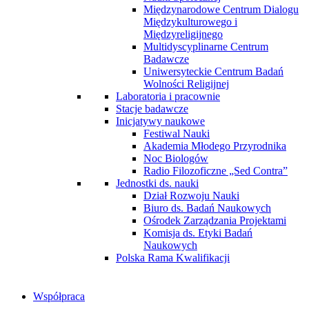
Międzynarodowe Centrum Dialogu
Międzykulturowego i
Międzyreligijnego
Multidyscyplinarne Centrum
Badawcze
Uniwersyteckie Centrum Badań
Wolności Religijnej
Laboratoria i pracownie
Stacje badawcze
Inicjatywy naukowe
Festiwal Nauki
Akademia Młodego Przyrodnika
Noc Biologów
Radio Filozoficzne „Sed Contra”
Jednostki ds. nauki
Dział Rozwoju Nauki
Biuro ds. Badań Naukowych
Ośrodek Zarządzania Projektami
Komisja ds. Etyki Badań
Naukowych
Polska Rama Kwalifikacji
Współpraca