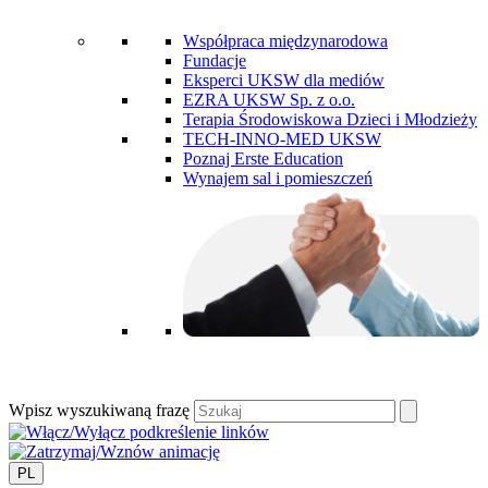
Współpraca międzynarodowa
Fundacje
Eksperci UKSW dla mediów
EZRA UKSW Sp. z o.o.
Terapia Środowiskowa Dzieci i Młodzieży
TECH-INNO-MED UKSW
Poznaj Erste Education
Wynajem sal i pomieszczeń
Wpisz wyszukiwaną frazę
PL