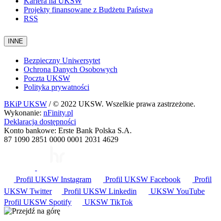
Kariera na UKSW
Projekty finansowane z Budżetu Państwa
RSS
INNE
Bezpieczny Uniwersytet
Ochrona Danych Osobowych
Poczta UKSW
Polityka prywatności
BKiP UKSW
/ © 2022 UKSW. Wszelkie prawa zastrzeżone.
Wykonanie:
nFinity.pl
Deklaracja dostępności
Konto bankowe: Erste Bank Polska S.A.
87 1090 2851 0000 0001 2031 4629
Profil UKSW
Instagram
Profil UKSW
Facebook
Profil
UKSW
Twitter
Profil UKSW
Linkedin
UKSW
YouTube
Profil UKSW
Spotify
UKSW TikTok