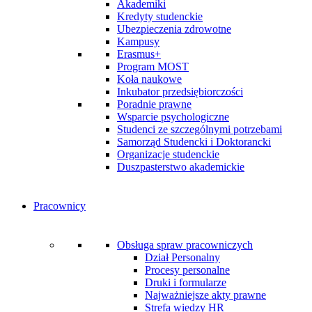
Akademiki
Kredyty studenckie
Ubezpieczenia zdrowotne
Kampusy
Erasmus+
Program MOST
Koła naukowe
Inkubator przedsiębiorczości
Poradnie prawne
Wsparcie psychologiczne
Studenci ze szczególnymi potrzebami
Samorząd Studencki i Doktorancki
Organizacje studenckie
Duszpasterstwo akademickie
Pracownicy
Obsługa spraw pracowniczych
Dział Personalny
Procesy personalne
Druki i formularze
Najważniejsze akty prawne
Strefa wiedzy HR