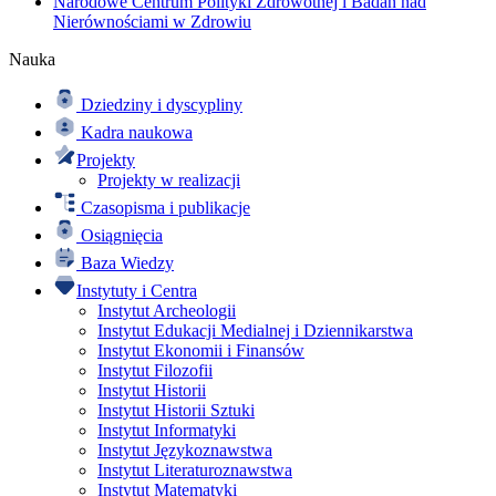
Narodowe Centrum Polityki Zdrowotnej i Badań nad
Nierównościami w Zdrowiu
Nauka
Dziedziny i dyscypliny
Kadra naukowa
Projekty
Projekty w realizacji
Czasopisma i publikacje
Osiągnięcia
Baza Wiedzy
Instytuty i Centra
Instytut Archeologii
Instytut Edukacji Medialnej i Dziennikarstwa
Instytut Ekonomii i Finansów
Instytut Filozofii
Instytut Historii
Instytut Historii Sztuki
Instytut Informatyki
Instytut Językoznawstwa
Instytut Literaturoznawstwa
Instytut Matematyki