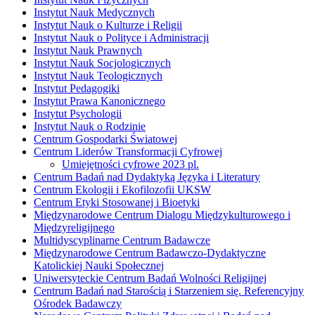
Instytut Nauk Medycznych
Instytut Nauk o Kulturze i Religii
Instytut Nauk o Polityce i Administracji
Instytut Nauk Prawnych
Instytut Nauk Socjologicznych
Instytut Nauk Teologicznych
Instytut Pedagogiki
Instytut Prawa Kanonicznego
Instytut Psychologii
Instytut Nauk o Rodzinie
Centrum Gospodarki Światowej
Centrum Liderów Transformacji Cyfrowej
Umiejętności cyfrowe 2023 pl.
Centrum Badań nad Dydaktyką Języka i Literatury
Centrum Ekologii i Ekofilozofii UKSW
Centrum Etyki Stosowanej i Bioetyki
Międzynarodowe Centrum Dialogu Międzykulturowego i
Międzyreligijnego
Multidyscyplinarne Centrum Badawcze
Międzynarodowe Centrum Badawczo-Dydaktyczne
Katolickiej Nauki Społecznej
Uniwersyteckie Centrum Badań Wolności Religijnej
Centrum Badań nad Starością i Starzeniem się. Referencyjny
Ośrodek Badawczy