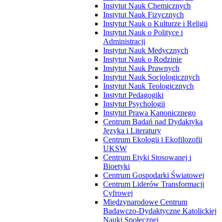
Instytut Nauk Chemicznych
Instytut Nauk Fizycznych
Instytut Nauk o Kulturze i Religii
Instytut Nauk o Polityce i
Administracji
Instytut Nauk Medycznych
Instytut Nauk o Rodzinie
Instytut Nauk Prawnych
Instytut Nauk Socjologicznych
Instytut Nauk Teologicznych
Instytut Pedagogiki
Instytut Psychologii
Instytut Prawa Kanonicznego
Centrum Badań nad Dydaktyką
Języka i Literatury
Centrum Ekologii i Ekofilozofii
UKSW
Centrum Etyki Stosowanej i
Bioetyki
Centrum Gospodarki Światowej
Centrum Liderów Transformacji
Cyfrowej
Międzynarodowe Centrum
Badawczo-Dydaktyczne Katolickiej
Nauki Społecznej