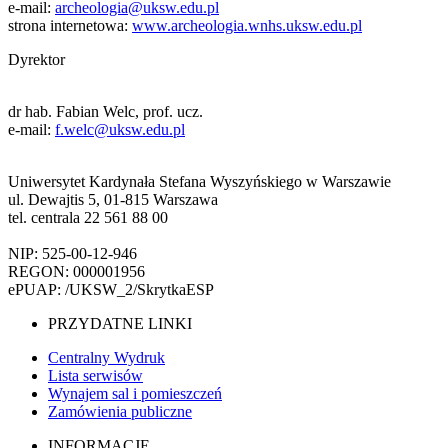
e-mail:
archeologia@uksw.edu.pl
strona internetowa:
www.archeologia.wnhs.uksw.edu.pl
Dyrektor
dr hab. Fabian Welc, prof. ucz.
e-mail:
f.welc@uksw.edu.pl
Uniwersytet Kardynała Stefana Wyszyńskiego w Warszawie
ul. Dewajtis 5, 01-815 Warszawa
tel. centrala 22 561 88 00
NIP: 525-00-12-946
REGON: 000001956
ePUAP: /UKSW_2/SkrytkaESP
PRZYDATNE LINKI
Centralny Wydruk
Lista serwisów
Wynajem sal i pomieszczeń
Zamówienia publiczne
INFORMACJE