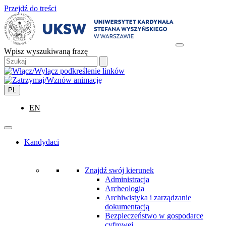
Przejdź do treści
Wpisz wyszukiwaną frazę
PL
EN
Kandydaci
Znajdź swój kierunek
Administracja
Archeologia
Archiwistyka i zarządzanie
dokumentacją
Bezpieczeństwo w gospodarce
cyfrowej