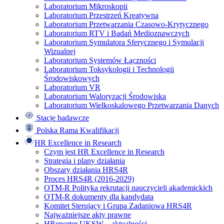
Laboratorium Mikroskopii
Laboratorium Przestrzeń Kreatywna
Laboratorium Przetwarzania Czasowo-Krytycznego
Laboratorium RTV i Badań Medioznawczych
Laboratorium Symulatora Sferycznego i Symulacji
Wizualnej
Laboratorium Systemów Łączności
Laboratorium Toksykologii i Technologii
Środowiskowych
Laboratorium VR
Laboratorium Waloryzacji Środowiska
Laboratorium Wielkoskalowego Przetwarzania Danych
Stacje badawcze
Polska Rama Kwalifikacji
HR Excellence in Research
Czym jest HR Excellence in Research
Strategia i plany działania
Obszary działania HRS4R
Proces HRS4R (2016-2029)
OTM-R Polityka rekrutacji nauczycieli akademickich
OTM-R dokumenty dla kandydata
Komitet Sterujący i Grupa Zadaniowa HRS4R
Najważniejsze akty prawne
HReporter UKSW – aktualności