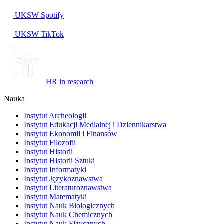
UKSW
Spotify
UKSW TikTok
HR in research
Nauka
Instytut Archeologii
Instytut Edukacji Medialnej i Dziennikarstwa
Instytut Ekonomii i Finansów
Instytut Filozofii
Instytut Historii
Instytut Historii Sztuki
Instytut Informatyki
Instytut Językoznawstwa
Instytut Literaturoznawstwa
Instytut Matematyki
Instytut Nauk Biologicznych
Instytut Nauk Chemicznych
Instytut Nauk Fizycznych