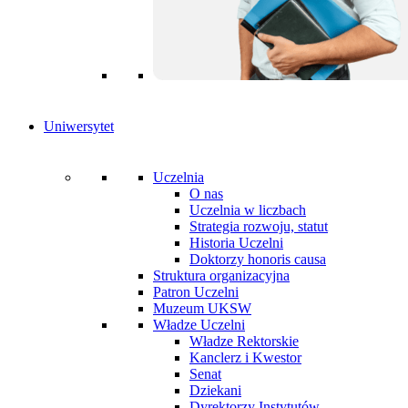
Uniwersytet
Uczelnia
O nas
Uczelnia w liczbach
Strategia rozwoju, statut
Historia Uczelni
Doktorzy honoris causa
Struktura organizacyjna
Patron Uczelni
Muzeum UKSW
Władze Uczelni
Władze Rektorskie
Kanclerz i Kwestor
Senat
Dziekani
Dyrektorzy Instytutów