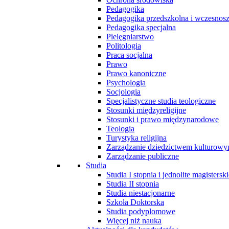
Pedagogika
Pedagogika przedszkolna i wczesnos
Pedagogika specjalna
Pielęgniarstwo
Politologia
Praca socjalna
Prawo
Prawo kanoniczne
Psychologia
Socjologia
Specjalistyczne studia teologiczne
Stosunki międzyreligijne
Stosunki i prawo międzynarodowe
Teologia
Turystyka religijna
Zarządzanie dziedzictwem kulturow
Zarządzanie publiczne
Studia
Studia I stopnia i jednolite magisterski
Studia II stopnia
Studia niestacjonarne
Szkoła Doktorska
Studia podyplomowe
Więcej niż nauka