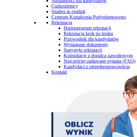
Aktualności dla kandydatów
Cudzoziemcy
Studies in english
Centrum Kształcenia Podyplomowego
Rekrutacja
Harmonogram rekrutacji
Rekrutacja krok po kroku
Przewodnik dla kandydatów
Wymagane dokumenty
Statystyki rekrutacji
Konsultacje z doradcą zawodowym
Najczęściej zadawane pytania (FAQ)
Kandydaci z niepełnosprawnością
Kontakt