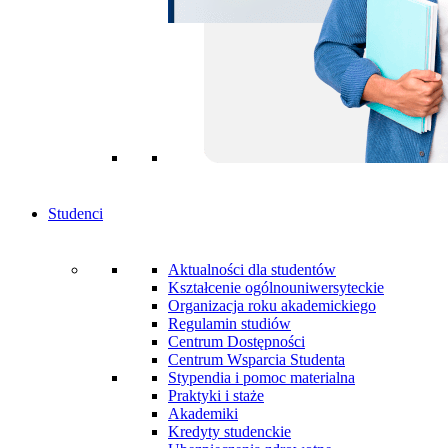
Studenci
Aktualności dla studentów
Kształcenie ogólnouniwersyteckie
Organizacja roku akademickiego
Regulamin studiów
Centrum Dostępności
Centrum Wsparcia Studenta
Stypendia i pomoc materialna
Praktyki i staże
Akademiki
Kredyty studenckie