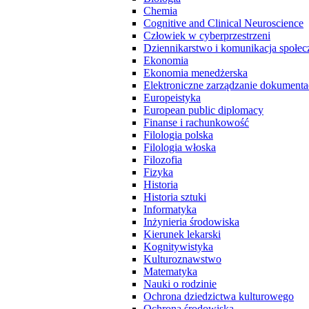
Chemia
Cognitive and Clinical Neuroscience
Człowiek w cyberprzestrzeni
Dziennikarstwo i komunikacja społec
Ekonomia
Ekonomia menedżerska
Elektroniczne zarządzanie dokumenta
Europeistyka
European public diplomacy
Finanse i rachunkowość
Filologia polska
Filologia włoska
Filozofia
Fizyka
Historia
Historia sztuki
Informatyka
Inżynieria środowiska
Kierunek lekarski
Kognitywistyka
Kulturoznawstwo
Matematyka
Nauki o rodzinie
Ochrona dziedzictwa kulturowego
Ochrona środowiska