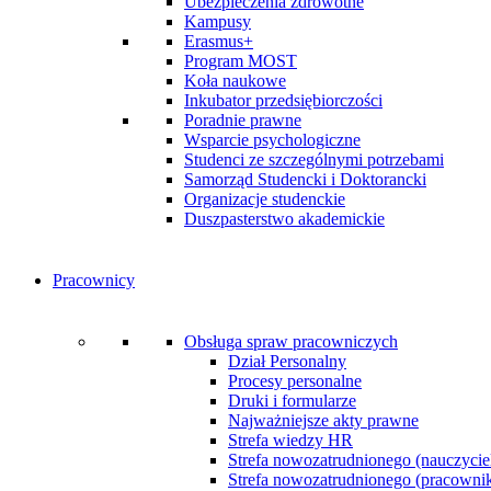
Ubezpieczenia zdrowotne
Kampusy
Erasmus+
Program MOST
Koła naukowe
Inkubator przedsiębiorczości
Poradnie prawne
Wsparcie psychologiczne
Studenci ze szczególnymi potrzebami
Samorząd Studencki i Doktorancki
Organizacje studenckie
Duszpasterstwo akademickie
Pracownicy
Obsługa spraw pracowniczych
Dział Personalny
Procesy personalne
Druki i formularze
Najważniejsze akty prawne
Strefa wiedzy HR
Strefa nowozatrudnionego (nauczycie
Strefa nowozatrudnionego (pracownik 