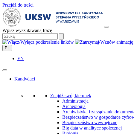
Przejdź do treści
Wpisz wyszukiwaną frazę
PL
EN
Kandydaci
Znajdź swój kierunek
Administracja
Archeologia
Archiwistyka i zarządzanie dokument
Bezpieczeństwo w gospodarce cyfro
Bezpieczeństwo wewnętrzne
Big data w analityce społecznej
Biologia