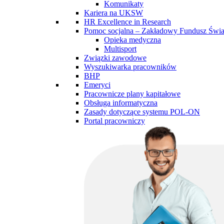
Komunikaty
Kariera na UKSW
HR Excellence in Research
Pomoc socjalna – Zakładowy Fundusz Św
Opieka medyczna
Multisport
Związki zawodowe
Wyszukiwarka pracowników
BHP
Emeryci
Pracownicze plany kapitałowe
Obsługa informatyczna
Zasady dotyczące systemu POL-ON
Portal pracowniczy