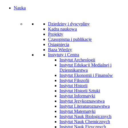
Nauka
Dziedziny i dyscypliny
Kadra naukowa
Projekty
Czasopisma i publikacje
Osiągnięcia
Baza Wiedzy
Instytuty i Centra
Instytut Archeologii
Instytut Edukacji Medialnej i
Dziennikarstwa
Instytut Ekonomii i Finansów
Instytut Filozofii
Instytut Historii
Instytut Historii Sztuki
Instytut Informatyki
Instytut Językoznawstwa
Instytut Literaturoznawstwa
Instytut Matematyki
Instytut Nauk Biologicznych
Instytut Nauk Chemicznych
Instytut Nauk Fizycznych