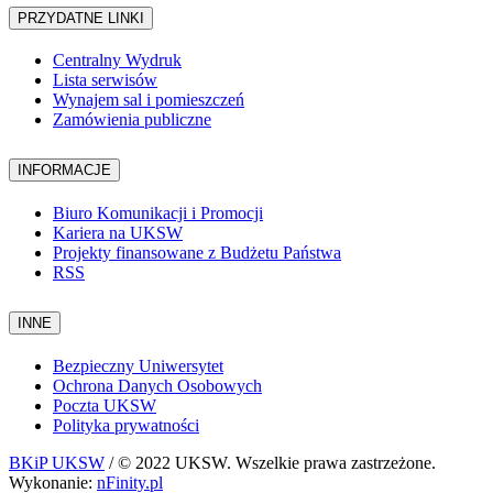
PRZYDATNE LINKI
Centralny Wydruk
Lista serwisów
Wynajem sal i pomieszczeń
Zamówienia publiczne
INFORMACJE
Biuro Komunikacji i Promocji
Kariera na UKSW
Projekty finansowane z Budżetu Państwa
RSS
INNE
Bezpieczny Uniwersytet
Ochrona Danych Osobowych
Poczta UKSW
Polityka prywatności
BKiP UKSW
/ © 2022 UKSW. Wszelkie prawa zastrzeżone.
Wykonanie:
nFinity.pl