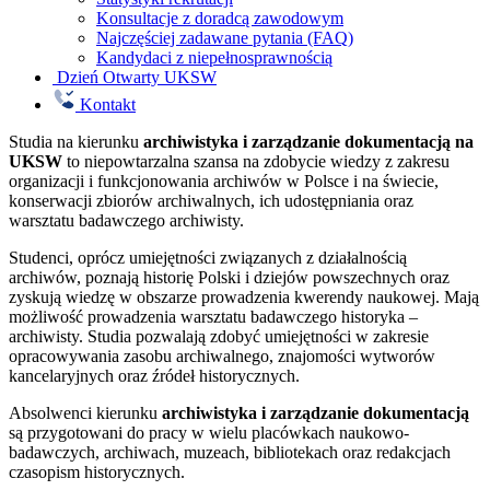
Konsultacje z doradcą zawodowym
Najczęściej zadawane pytania (FAQ)
Kandydaci z niepełnosprawnością
Dzień Otwarty UKSW
Kontakt
Studia na kierunku
archiwistyka i zarządzanie dokumentacją na
UKSW
to niepowtarzalna szansa na zdobycie wiedzy z zakresu
organizacji i funkcjonowania archiwów w Polsce i na świecie,
konserwacji zbiorów archiwalnych, ich udostępniania oraz
warsztatu badawczego archiwisty.
Studenci, oprócz umiejętności związanych z działalnością
archiwów, poznają historię Polski i dziejów powszechnych oraz
zyskują wiedzę w obszarze prowadzenia kwerendy naukowej. Mają
możliwość prowadzenia warsztatu badawczego historyka –
archiwisty. Studia pozwalają zdobyć umiejętności w zakresie
opracowywania zasobu archiwalnego, znajomości wytworów
kancelaryjnych oraz źródeł historycznych.
Absolwenci kierunku
archiwistyka i zarządzanie dokumentacją
są przygotowani do pracy w wielu placówkach naukowo-
badawczych, archiwach, muzeach, bibliotekach oraz redakcjach
czasopism historycznych.