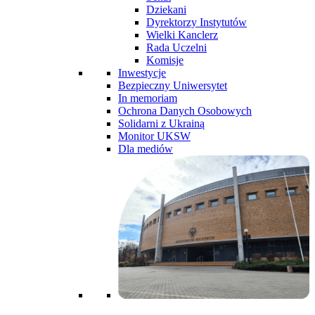
Dziekani
Dyrektorzy Instytutów
Wielki Kanclerz
Rada Uczelni
Komisje
Inwestycje
Bezpieczny Uniwersytet
In memoriam
Ochrona Danych Osobowych
Solidarni z Ukrainą
Monitor UKSW
Dla mediów