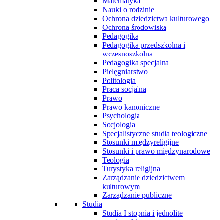
Matematyka
Nauki o rodzinie
Ochrona dziedzictwa kulturowego
Ochrona środowiska
Pedagogika
Pedagogika przedszkolna i
wczesnoszkolna
Pedagogika specjalna
Pielęgniarstwo
Politologia
Praca socjalna
Prawo
Prawo kanoniczne
Psychologia
Socjologia
Specjalistyczne studia teologiczne
Stosunki międzyreligijne
Stosunki i prawo międzynarodowe
Teologia
Turystyka religijna
Zarządzanie dziedzictwem
kulturowym
Zarządzanie publiczne
Studia
Studia I stopnia i jednolite