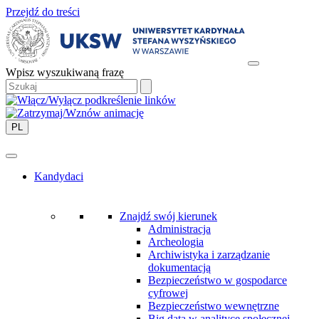
Przejdź do treści
Wpisz wyszukiwaną frazę
PL
Kandydaci
Znajdź swój kierunek
Administracja
Archeologia
Archiwistyka i zarządzanie
dokumentacją
Bezpieczeństwo w gospodarce
cyfrowej
Bezpieczeństwo wewnętrzne
Big data w analityce społecznej