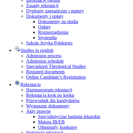
Informacje ogólne
Zasady rekrutacji
Dyplomy zagraniczne i matury
Dokumenty i opłaty
Dokumenty na studia
Opłaty
Rozporządzenia
Stypendia
Szkoła Języka Polskiego
Studies in english
Admission process
Admission schedule
Specialized Theological Studies
Required documents
Online Candidate’s Registration
Rekrutacja
Harmonogram rekrutacji
Rekrutacja krok po kroku
Przewodnik dla kandydatów
Wymagane dokumenty
Akty prawne
Specjalistyczne badania lekarskie
Matura IB/EB
Olimpiady, konkursy
Statystyki rekrutacji