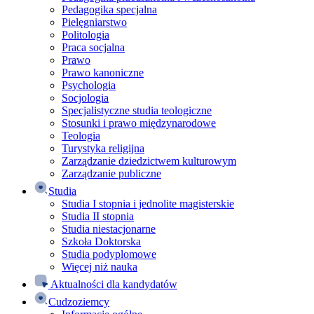
Pedagogika specjalna
Pielęgniarstwo
Politologia
Praca socjalna
Prawo
Prawo kanoniczne
Psychologia
Socjologia
Specjalistyczne studia teologiczne
Stosunki i prawo międzynarodowe
Teologia
Turystyka religijna
Zarządzanie dziedzictwem kulturowym
Zarządzanie publiczne
Studia
Studia I stopnia i jednolite magisterskie
Studia II stopnia
Studia niestacjonarne
Szkoła Doktorska
Studia podyplomowe
Więcej niż nauka
Aktualności dla kandydatów
Cudzoziemcy