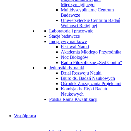
Międzyreligijnego
Multidyscyplinarne Centrum
Badawcze
Uniwersyteckie Centrum Badań
Wolności Religijnej
Laboratoria i pracownie
Stacje badawcze
Inicjatywy naukowe
Festiwal Nauki
Akademia Młodego Przyrodnika
Noc Biologów
Radio Filozoficzne „Sed Contra”
Jednostki ds. nauki
Dział Rozwoju Nauki
Biuro ds. Badań Naukowych
Ośrodek Zarządzania Projektami
Komisja ds. Etyki Badań
Naukowych
Polska Rama Kwalifikacji
Współpraca