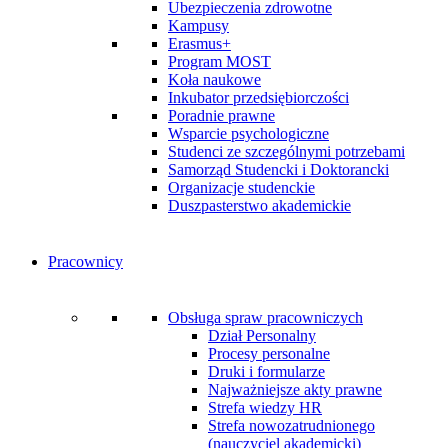
Ubezpieczenia zdrowotne
Kampusy
Erasmus+
Program MOST
Koła naukowe
Inkubator przedsiębiorczości
Poradnie prawne
Wsparcie psychologiczne
Studenci ze szczególnymi potrzebami
Samorząd Studencki i Doktorancki
Organizacje studenckie
Duszpasterstwo akademickie
Pracownicy
Obsługa spraw pracowniczych
Dział Personalny
Procesy personalne
Druki i formularze
Najważniejsze akty prawne
Strefa wiedzy HR
Strefa nowozatrudnionego
(nauczyciel akademicki)