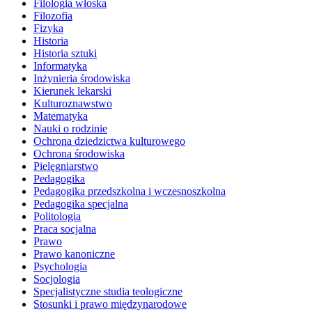
Filologia włoska
Filozofia
Fizyka
Historia
Historia sztuki
Informatyka
Inżynieria środowiska
Kierunek lekarski
Kulturoznawstwo
Matematyka
Nauki o rodzinie
Ochrona dziedzictwa kulturowego
Ochrona środowiska
Pielęgniarstwo
Pedagogika
Pedagogika przedszkolna i wczesnoszkolna
Pedagogika specjalna
Politologia
Praca socjalna
Prawo
Prawo kanoniczne
Psychologia
Socjologia
Specjalistyczne studia teologiczne
Stosunki i prawo międzynarodowe