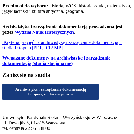
Przedmiot do wyboru:
historia, WOS, historia sztuki, matematyka,
język łaciński i kultura antyczna, geografia.
Archiwistyka i zarządzanie dokumentacją prowadzona jest
przez
Wydział Nauk Historycznych
.
Kryteria przyjęć na archiwistykę i zarządzanie dokumentacją –
studia I stopnia [PDF, 0.12 MB]
Wymagane dokumenty na archiwistykę i zarządzanie
dokumentacją (studia stacjonarne)
Zapisz się na studia
Archiwistyka i zarządzanie dokumentacją
I stopnia, studia stacjonarne
Uniwersytet Kardynała Stefana Wyszyńskiego w Warszawie
ul. Dewajtis 5, 01-815 Warszawa
tel. centrala 22 561 88 00