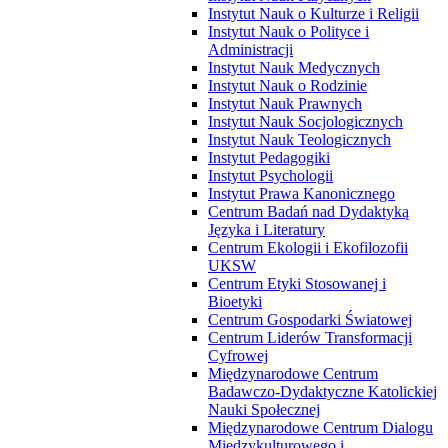
Instytut Nauk o Kulturze i Religii
Instytut Nauk o Polityce i
Administracji
Instytut Nauk Medycznych
Instytut Nauk o Rodzinie
Instytut Nauk Prawnych
Instytut Nauk Socjologicznych
Instytut Nauk Teologicznych
Instytut Pedagogiki
Instytut Psychologii
Instytut Prawa Kanonicznego
Centrum Badań nad Dydaktyką
Języka i Literatury
Centrum Ekologii i Ekofilozofii
UKSW
Centrum Etyki Stosowanej i
Bioetyki
Centrum Gospodarki Światowej
Centrum Liderów Transformacji
Cyfrowej
Międzynarodowe Centrum
Badawczo-Dydaktyczne Katolickiej
Nauki Społecznej
Międzynarodowe Centrum Dialogu
Międzykulturowego i