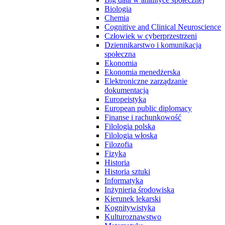
Biologia
Chemia
Cognitive and Clinical Neuroscience
Człowiek w cyberprzestrzeni
Dziennikarstwo i komunikacja
społeczna
Ekonomia
Ekonomia menedżerska
Elektroniczne zarządzanie
dokumentacją
Europeistyka
European public diplomacy
Finanse i rachunkowość
Filologia polska
Filologia włoska
Filozofia
Fizyka
Historia
Historia sztuki
Informatyka
Inżynieria środowiska
Kierunek lekarski
Kognitywistyka
Kulturoznawstwo