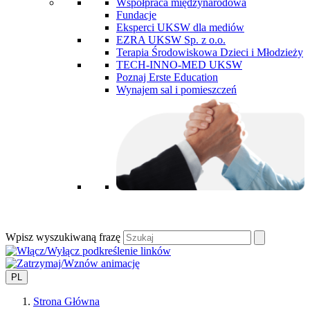
Współpraca międzynarodowa
Fundacje
Eksperci UKSW dla mediów
EZRA UKSW Sp. z o.o.
Terapia Środowiskowa Dzieci i Młodzieży
TECH-INNO-MED UKSW
Poznaj Erste Education
Wynajem sal i pomieszczeń
Wpisz wyszukiwaną frazę
PL
Strona Główna