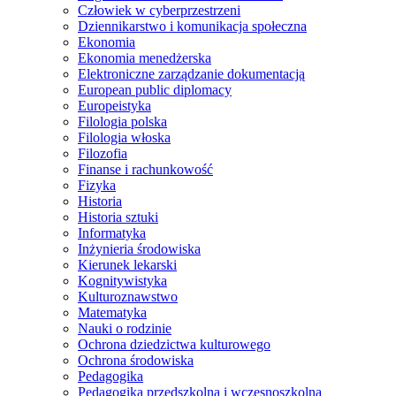
Człowiek w cyberprzestrzeni
Dziennikarstwo i komunikacja społeczna
Ekonomia
Ekonomia menedżerska
Elektroniczne zarządzanie dokumentacją
European public diplomacy
Europeistyka
Filologia polska
Filologia włoska
Filozofia
Finanse i rachunkowość
Fizyka
Historia
Historia sztuki
Informatyka
Inżynieria środowiska
Kierunek lekarski
Kognitywistyka
Kulturoznawstwo
Matematyka
Nauki o rodzinie
Ochrona dziedzictwa kulturowego
Ochrona środowiska
Pedagogika
Pedagogika przedszkolna i wczesnoszkolna