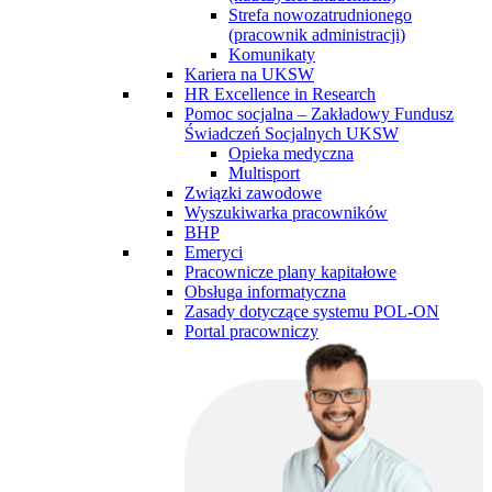
Strefa nowozatrudnionego
(pracownik administracji)
Komunikaty
Kariera na UKSW
HR Excellence in Research
Pomoc socjalna – Zakładowy Fundusz
Świadczeń Socjalnych UKSW
Opieka medyczna
Multisport
Związki zawodowe
Wyszukiwarka pracowników
BHP
Emeryci
Pracownicze plany kapitałowe
Obsługa informatyczna
Zasady dotyczące systemu POL-ON
Portal pracowniczy