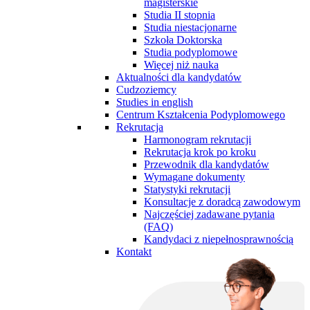
magisterskie
Studia II stopnia
Studia niestacjonarne
Szkoła Doktorska
Studia podyplomowe
Więcej niż nauka
Aktualności dla kandydatów
Cudzoziemcy
Studies in english
Centrum Kształcenia Podyplomowego
Rekrutacja
Harmonogram rekrutacji
Rekrutacja krok po kroku
Przewodnik dla kandydatów
Wymagane dokumenty
Statystyki rekrutacji
Konsultacje z doradcą zawodowym
Najczęściej zadawane pytania
(FAQ)
Kandydaci z niepełnosprawnością
Kontakt