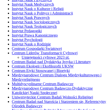
Instytut Nauk Medycznych
Instytut Nauk o Kulturze i Religii
Instytut Nauk o Polityce i Administracji
Instytut Nauk Prawnych
Instytut Nauk Socjologicznych
Instytut Nauk Teologicznych
Instytut Pedagogiki
Instytut Prawa Kanonicznego
Instytut Psychologii
Instytut Nauk o Rodzinie
Centrum Gospodarki Światowej
Centrum Liderów Transformacji Cyfrowej
Umiejętności cyfrowe 2023 pl.
Centrum Badań nad Dydaktyką Języka i Literatury
Centrum Ekologii i Ekofilozofii UKSW
Centrum Etyki Stosowanej i Bioetyki
Międzynarodowe Centrum Dialogu Międzykulturowego i
Międzyreligijnego
Multidyscyplinarne Centrum Badawcze
Międzynarodowe Centrum Badawczo-Dydaktyczne
Katolickiej Nauki Społecznej
Uniwersyteckie Centrum Badań Wolności Religijnej
Centrum Badań nad Starością i Starzeniem się. Referencyjny
Ośrodek Badawczy