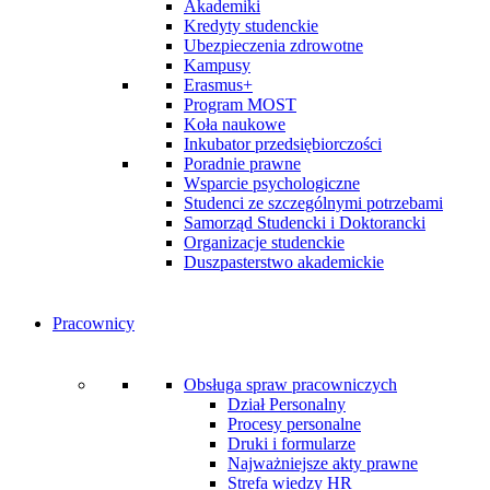
Akademiki
Kredyty studenckie
Ubezpieczenia zdrowotne
Kampusy
Erasmus+
Program MOST
Koła naukowe
Inkubator przedsiębiorczości
Poradnie prawne
Wsparcie psychologiczne
Studenci ze szczególnymi potrzebami
Samorząd Studencki i Doktorancki
Organizacje studenckie
Duszpasterstwo akademickie
Pracownicy
Obsługa spraw pracowniczych
Dział Personalny
Procesy personalne
Druki i formularze
Najważniejsze akty prawne
Strefa wiedzy HR