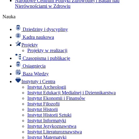
Narodowe Centrum Polityki Zdrowotnej i Badań nad
Nierównościami w Zdrowiu
Nauka
Dziedziny i dyscypliny
Kadra naukowa
Projekty
Projekty w realizacji
Czasopisma i publikacje
Osiągnięcia
Baza Wiedzy
Instytuty i Centra
Instytut Archeologii
Instytut Edukacji Medialnej i Dziennikarstwa
Instytut Ekonomii i Finansów
Instytut Filozofii
Instytut Historii
Instytut Historii Sztuki
Instytut Informatyki
Instytut Językoznawstwa
Instytut Literaturoznawstwa
Instytut Matematyki