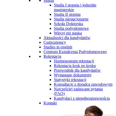
Studia
Studia I stopnia i jednolite
magisterskie
Studia II stopnia
Studia niestacjonarne
Szkoła Doktorska
Studia podyplomowe
Więcej niż nauka
Aktualności dla kandydatów
Cudzoziemcy
Studies in english
Centrum Kształcenia Podyplomowego
Rekrutacja
Harmonogram rekrutacji
Rekrutacja krok po kroku
Przewodnik dla kandydatów
Wymagane dokumenty
Statystyki rekrutacji
Konsultacje z doradcą zawodowym
Najczęściej zadawane pytania
(FAQ)
Kandydaci z niepełnosprawnością
Kontakt