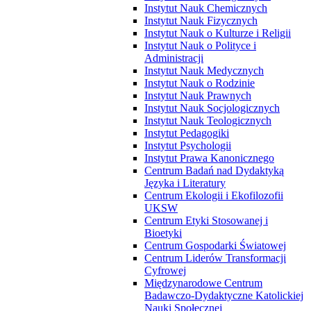
Instytut Nauk Chemicznych
Instytut Nauk Fizycznych
Instytut Nauk o Kulturze i Religii
Instytut Nauk o Polityce i
Administracji
Instytut Nauk Medycznych
Instytut Nauk o Rodzinie
Instytut Nauk Prawnych
Instytut Nauk Socjologicznych
Instytut Nauk Teologicznych
Instytut Pedagogiki
Instytut Psychologii
Instytut Prawa Kanonicznego
Centrum Badań nad Dydaktyką
Języka i Literatury
Centrum Ekologii i Ekofilozofii
UKSW
Centrum Etyki Stosowanej i
Bioetyki
Centrum Gospodarki Światowej
Centrum Liderów Transformacji
Cyfrowej
Międzynarodowe Centrum
Badawczo-Dydaktyczne Katolickiej
Nauki Społecznej