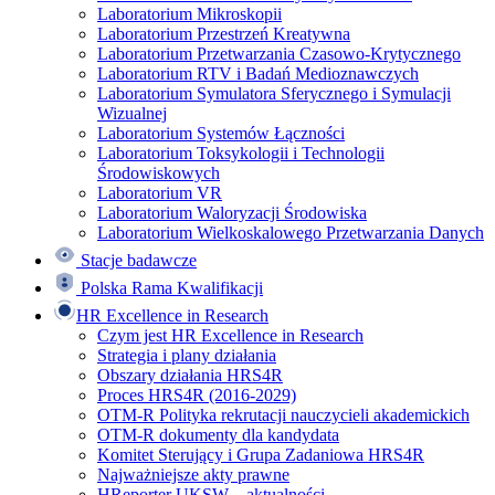
Laboratorium Mikroskopii
Laboratorium Przestrzeń Kreatywna
Laboratorium Przetwarzania Czasowo-Krytycznego
Laboratorium RTV i Badań Medioznawczych
Laboratorium Symulatora Sferycznego i Symulacji
Wizualnej
Laboratorium Systemów Łączności
Laboratorium Toksykologii i Technologii
Środowiskowych
Laboratorium VR
Laboratorium Waloryzacji Środowiska
Laboratorium Wielkoskalowego Przetwarzania Danych
Stacje badawcze
Polska Rama Kwalifikacji
HR Excellence in Research
Czym jest HR Excellence in Research
Strategia i plany działania
Obszary działania HRS4R
Proces HRS4R (2016-2029)
OTM-R Polityka rekrutacji nauczycieli akademickich
OTM-R dokumenty dla kandydata
Komitet Sterujący i Grupa Zadaniowa HRS4R
Najważniejsze akty prawne
HReporter UKSW – aktualności