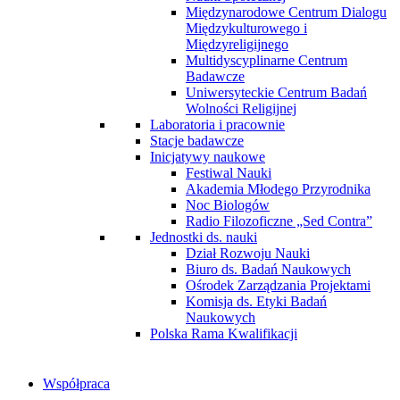
Międzynarodowe Centrum Dialogu
Międzykulturowego i
Międzyreligijnego
Multidyscyplinarne Centrum
Badawcze
Uniwersyteckie Centrum Badań
Wolności Religijnej
Laboratoria i pracownie
Stacje badawcze
Inicjatywy naukowe
Festiwal Nauki
Akademia Młodego Przyrodnika
Noc Biologów
Radio Filozoficzne „Sed Contra”
Jednostki ds. nauki
Dział Rozwoju Nauki
Biuro ds. Badań Naukowych
Ośrodek Zarządzania Projektami
Komisja ds. Etyki Badań
Naukowych
Polska Rama Kwalifikacji
Współpraca