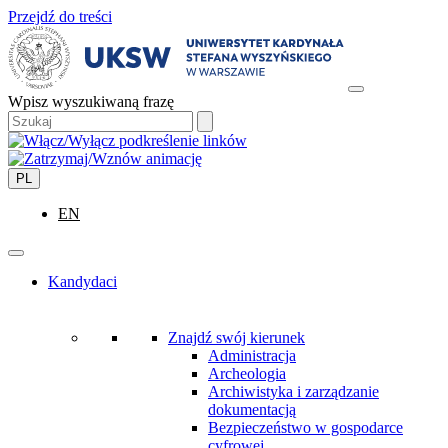
Przejdź do treści
Wpisz wyszukiwaną frazę
PL
EN
Kandydaci
Znajdź swój kierunek
Administracja
Archeologia
Archiwistyka i zarządzanie
dokumentacją
Bezpieczeństwo w gospodarce
cyfrowej