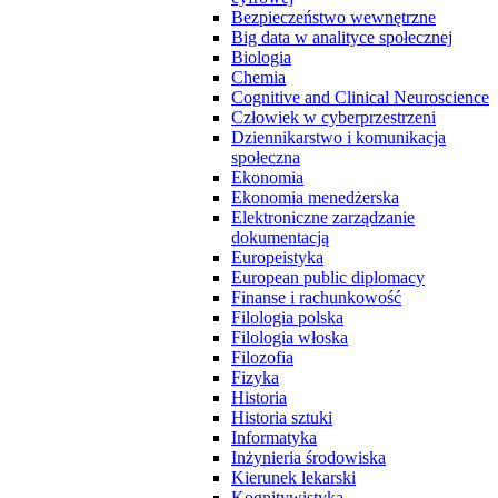
Bezpieczeństwo wewnętrzne
Big data w analityce społecznej
Biologia
Chemia
Cognitive and Clinical Neuroscience
Człowiek w cyberprzestrzeni
Dziennikarstwo i komunikacja
społeczna
Ekonomia
Ekonomia menedżerska
Elektroniczne zarządzanie
dokumentacją
Europeistyka
European public diplomacy
Finanse i rachunkowość
Filologia polska
Filologia włoska
Filozofia
Fizyka
Historia
Historia sztuki
Informatyka
Inżynieria środowiska
Kierunek lekarski
Kognitywistyka