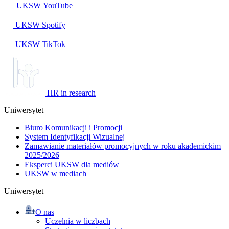
UKSW
YouTube
UKSW
Spotify
UKSW TikTok
HR in research
Uniwersytet
Biuro Komunikacji i Promocji
System Identyfikacji Wizualnej
Zamawianie materiałów promocyjnych w roku akademickim
2025/2026
Eksperci UKSW dla mediów
UKSW w mediach
Uniwersytet
O nas
Uczelnia w liczbach