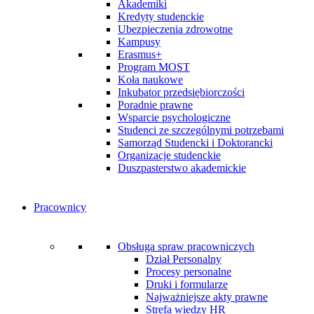
Akademiki
Kredyty studenckie
Ubezpieczenia zdrowotne
Kampusy
Erasmus+
Program MOST
Koła naukowe
Inkubator przedsiębiorczości
Poradnie prawne
Wsparcie psychologiczne
Studenci ze szczególnymi potrzebami
Samorząd Studencki i Doktorancki
Organizacje studenckie
Duszpasterstwo akademickie
Pracownicy
Obsługa spraw pracowniczych
Dział Personalny
Procesy personalne
Druki i formularze
Najważniejsze akty prawne
Strefa wiedzy HR