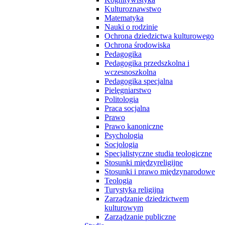
Kulturoznawstwo
Matematyka
Nauki o rodzinie
Ochrona dziedzictwa kulturowego
Ochrona środowiska
Pedagogika
Pedagogika przedszkolna i
wczesnoszkolna
Pedagogika specjalna
Pielęgniarstwo
Politologia
Praca socjalna
Prawo
Prawo kanoniczne
Psychologia
Socjologia
Specjalistyczne studia teologiczne
Stosunki międzyreligijne
Stosunki i prawo międzynarodowe
Teologia
Turystyka religijna
Zarządzanie dziedzictwem
kulturowym
Zarządzanie publiczne