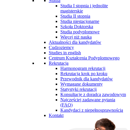
Studia
Studia I stopnia i jednolite
magisterskie
Studia II stopnia
Studia niestacjonarne
Szkoła Doktorska
Studia podyplomowe
Więcej niż nauka
Aktualności dla kandydatów
Cudzoziemcy
Studies in english
Centrum Kształcenia Podyplomowego
Rekrutacja
Harmonogram rekrutacji
Rekrutacja krok po kroku
Przewodnik dla kandydatów
Wymagane dokumenty
Statystyki rekrutacji
Konsultacje z doradcą zawodowym
Najczęściej zadawane pytania
(FAQ)
Kandydaci z niepełnosprawnością
Kontakt