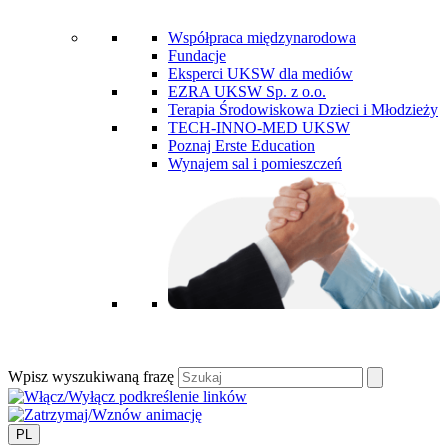
Współpraca międzynarodowa
Fundacje
Eksperci UKSW dla mediów
EZRA UKSW Sp. z o.o.
Terapia Środowiskowa Dzieci i Młodzieży
TECH-INNO-MED UKSW
Poznaj Erste Education
Wynajem sal i pomieszczeń
Wpisz wyszukiwaną frazę
PL