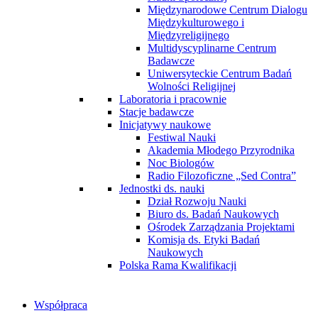
Międzynarodowe Centrum Dialogu
Międzykulturowego i
Międzyreligijnego
Multidyscyplinarne Centrum
Badawcze
Uniwersyteckie Centrum Badań
Wolności Religijnej
Laboratoria i pracownie
Stacje badawcze
Inicjatywy naukowe
Festiwal Nauki
Akademia Młodego Przyrodnika
Noc Biologów
Radio Filozoficzne „Sed Contra”
Jednostki ds. nauki
Dział Rozwoju Nauki
Biuro ds. Badań Naukowych
Ośrodek Zarządzania Projektami
Komisja ds. Etyki Badań
Naukowych
Polska Rama Kwalifikacji
Współpraca