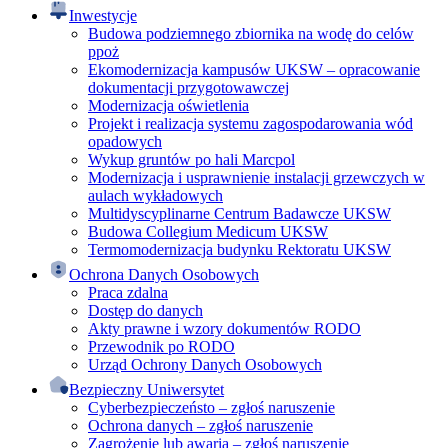
Inwestycje
Budowa podziemnego zbiornika na wodę do celów
ppoż
Ekomodernizacja kampusów UKSW – opracowanie
dokumentacji przygotowawczej
Modernizacja oświetlenia
Projekt i realizacja systemu zagospodarowania wód
opadowych
Wykup gruntów po hali Marcpol
Modernizacja i usprawnienie instalacji grzewczych w
aulach wykładowych
Multidyscyplinarne Centrum Badawcze UKSW
Budowa Collegium Medicum UKSW
Termomodernizacja budynku Rektoratu UKSW
Ochrona Danych Osobowych
Praca zdalna
Dostęp do danych
Akty prawne i wzory dokumentów RODO
Przewodnik po RODO
Urząd Ochrony Danych Osobowych
Bezpieczny Uniwersytet
Cyberbezpieczeństo – zgłoś naruszenie
Ochrona danych – zgłoś naruszenie
Zagrożenie lub awaria – zgłoś naruszenie