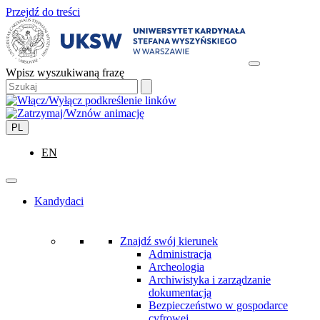
Przejdź do treści
Wpisz wyszukiwaną frazę
PL
EN
Kandydaci
Znajdź swój kierunek
Administracja
Archeologia
Archiwistyka i zarządzanie
dokumentacją
Bezpieczeństwo w gospodarce
cyfrowej