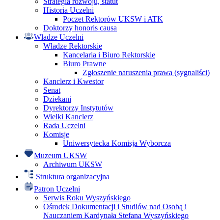
Strategia rozwoju, statut
Historia Uczelni
Poczet Rektorów UKSW i ATK
Doktorzy honoris causa
Władze Uczelni
Władze Rektorskie
Kancelaria i Biuro Rektorskie
Biuro Prawne
Zgłoszenie naruszenia prawa (sygnaliści)
Kanclerz i Kwestor
Senat
Dziekani
Dyrektorzy Instytutów
Wielki Kanclerz
Rada Uczelni
Komisje
Uniwersytecka Komisja Wyborcza
Muzeum UKSW
Archiwum UKSW
Struktura organizacyjna
Patron Uczelni
Serwis Roku Wyszyńskiego
Ośrodek Dokumentacji i Studiów nad Osobą i
Nauczaniem Kardynała Stefana Wyszyńskiego