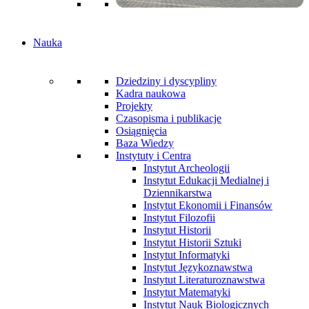
Nauka
Dziedziny i dyscypliny
Kadra naukowa
Projekty
Czasopisma i publikacje
Osiągnięcia
Baza Wiedzy
Instytuty i Centra
Instytut Archeologii
Instytut Edukacji Medialnej i
Dziennikarstwa
Instytut Ekonomii i Finansów
Instytut Filozofii
Instytut Historii
Instytut Historii Sztuki
Instytut Informatyki
Instytut Językoznawstwa
Instytut Literaturoznawstwa
Instytut Matematyki
Instytut Nauk Biologicznych