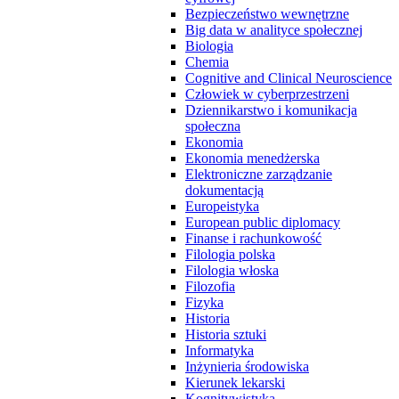
Bezpieczeństwo wewnętrzne
Big data w analityce społecznej
Biologia
Chemia
Cognitive and Clinical Neuroscience
Człowiek w cyberprzestrzeni
Dziennikarstwo i komunikacja
społeczna
Ekonomia
Ekonomia menedżerska
Elektroniczne zarządzanie
dokumentacją
Europeistyka
European public diplomacy
Finanse i rachunkowość
Filologia polska
Filologia włoska
Filozofia
Fizyka
Historia
Historia sztuki
Informatyka
Inżynieria środowiska
Kierunek lekarski
Kognitywistyka