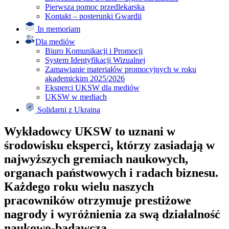
Pierwsza pomoc przedlekarska
Kontakt – posterunki Gwardii
In memoriam
Dla mediów
Biuro Komunikacji i Promocji
System Identyfikacji Wizualnej
Zamawianie materiałów promocyjnych w roku
akademickim 2025/2026
Eksperci UKSW dla mediów
UKSW w mediach
Solidarni z Ukrainą
Wykładowcy UKSW to uznani w
środowisku eksperci, którzy zasiadają w
najwyższych gremiach naukowych,
organach państwowych i radach biznesu.
Każdego roku wielu naszych
pracowników otrzymuje prestiżowe
nagrody i wyróżnienia za swą działalność
naukowo-badawczą.