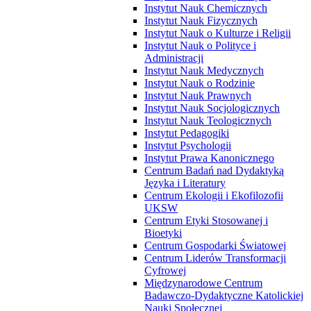
Instytut Nauk Chemicznych
Instytut Nauk Fizycznych
Instytut Nauk o Kulturze i Religii
Instytut Nauk o Polityce i
Administracji
Instytut Nauk Medycznych
Instytut Nauk o Rodzinie
Instytut Nauk Prawnych
Instytut Nauk Socjologicznych
Instytut Nauk Teologicznych
Instytut Pedagogiki
Instytut Psychologii
Instytut Prawa Kanonicznego
Centrum Badań nad Dydaktyką
Języka i Literatury
Centrum Ekologii i Ekofilozofii
UKSW
Centrum Etyki Stosowanej i
Bioetyki
Centrum Gospodarki Światowej
Centrum Liderów Transformacji
Cyfrowej
Międzynarodowe Centrum
Badawczo-Dydaktyczne Katolickiej
Nauki Społecznej