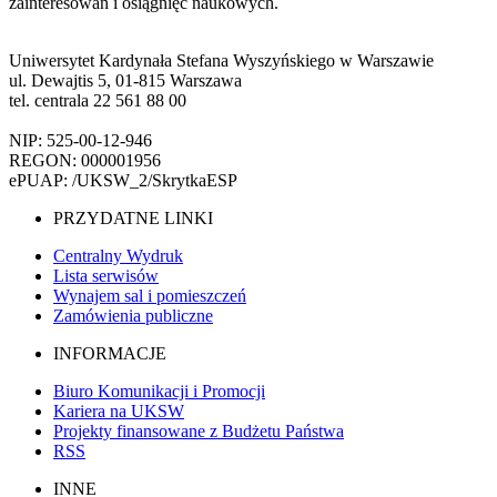
zainteresowań i osiągnięć naukowych.
Uniwersytet Kardynała Stefana Wyszyńskiego w Warszawie
ul. Dewajtis 5, 01-815 Warszawa
tel. centrala 22 561 88 00
NIP: 525-00-12-946
REGON: 000001956
ePUAP: /UKSW_2/SkrytkaESP
PRZYDATNE LINKI
Centralny Wydruk
Lista serwisów
Wynajem sal i pomieszczeń
Zamówienia publiczne
INFORMACJE
Biuro Komunikacji i Promocji
Kariera na UKSW
Projekty finansowane z Budżetu Państwa
RSS
INNE