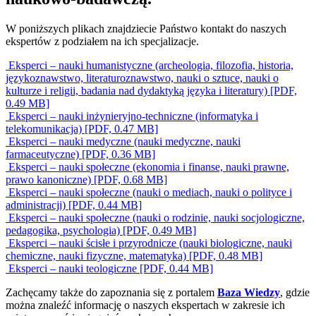
W poniższych plikach znajdziecie Państwo kontakt do naszych
ekspertów z podziałem na ich specjalizacje.
Eksperci – nauki humanistyczne (archeologia, filozofia, historia,
językoznawstwo, literaturoznawstwo, nauki o sztuce, nauki o
kulturze i religii, badania nad dydaktyką języka i literatury) [PDF,
0.49 MB]
Eksperci – nauki inżynieryjno-techniczne (informatyka i
telekomunikacja) [PDF, 0.47 MB]
Eksperci – nauki medyczne (nauki medyczne, nauki
farmaceutyczne) [PDF, 0.36 MB]
Eksperci – nauki społeczne (ekonomia i finanse, nauki prawne,
prawo kanoniczne) [PDF, 0.68 MB]
Eksperci – nauki społeczne (nauki o mediach, nauki o polityce i
administracji) [PDF, 0.44 MB]
Eksperci – nauki społeczne (nauki o rodzinie, nauki socjologiczne,
pedagogika, psychologia) [PDF, 0.49 MB]
Eksperci – nauki ścisłe i przyrodnicze (nauki biologiczne, nauki
chemiczne, nauki fizyczne, matematyka) [PDF, 0.48 MB]
Eksperci – nauki teologiczne [PDF, 0.44 MB]
Zachęcamy także do zapoznania się z portalem
Baza Wiedzy
, gdzie
można znaleźć informację o naszych ekspertach w zakresie ich