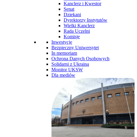
Kanclerz i Kwestor
Senat
Dziekani
Dyrektorzy Instytutów
Wielki Kanclerz
Rada Uczelni
Komisje
Inwestycje
Bezpieczny Uniwersytet
In memoriam
Ochrona Danych Osobowych
Solidarni z Ukrainą
Monitor UKSW
Dla mediów