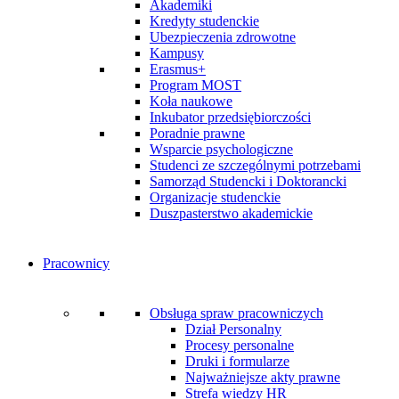
Akademiki
Kredyty studenckie
Ubezpieczenia zdrowotne
Kampusy
Erasmus+
Program MOST
Koła naukowe
Inkubator przedsiębiorczości
Poradnie prawne
Wsparcie psychologiczne
Studenci ze szczególnymi potrzebami
Samorząd Studencki i Doktorancki
Organizacje studenckie
Duszpasterstwo akademickie
Pracownicy
Obsługa spraw pracowniczych
Dział Personalny
Procesy personalne
Druki i formularze
Najważniejsze akty prawne
Strefa wiedzy HR