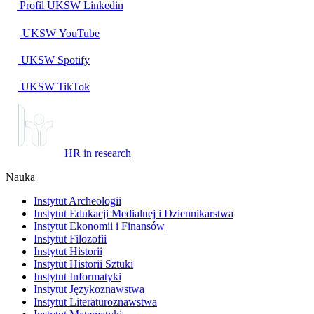
Profil UKSW
Linkedin
UKSW
YouTube
UKSW
Spotify
UKSW TikTok
HR in research
Nauka
Instytut Archeologii
Instytut Edukacji Medialnej i Dziennikarstwa
Instytut Ekonomii i Finansów
Instytut Filozofii
Instytut Historii
Instytut Historii Sztuki
Instytut Informatyki
Instytut Językoznawstwa
Instytut Literaturoznawstwa