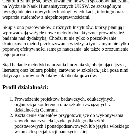
Centrum zajmuje się poszukiwaniem nowych sposobów nauczania
na Wydziale Nauk Humanistycznych UKSW, ze szczególnym
uwzględnieniem nowych technologii w edukacji, tutoringu oraz
wsparcia studentów z niepełnosprawnościami.
Skupia ono pracowników z różnych Instytutów, którzy planują i
wprowadzają w życie nowe metody dydaktyczne, prowadzą też
badania nad dydaktyką. Chodzi tu nie tylko o poszukiwanie
skutecznych metod przekazywania wiedzy, a tym samym nie tylko
poprawę efektywności samego nauczania, ale także o zrozumienie
tego procesu.
Stąd badanie metodyki nauczania i uczenia się obejmujące język,
literaturę oraz kulturę polską, zarówno w szkołach, jak i poza nimi,
dotyczące zarówno Polaków jak obcokrajowców.
Profil działalności:
Prowadzenie projektów badawczych, edukacyjnych,
organizacja konferencji oraz szkoleń związanych z
działalnością Centrum.
Kształcenie studentów przygotowujące do wykonywania
zawodu nauczyciela języka polskiego dla szkół
podstawowych i ponadpodstawowych lub języka włoskiego
w ramach specjalizacji nauczycielskiej.