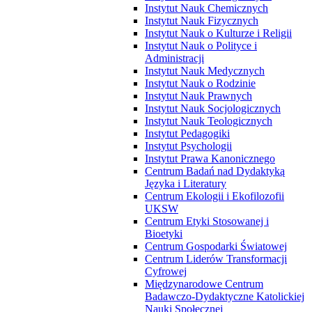
Instytut Nauk Chemicznych
Instytut Nauk Fizycznych
Instytut Nauk o Kulturze i Religii
Instytut Nauk o Polityce i
Administracji
Instytut Nauk Medycznych
Instytut Nauk o Rodzinie
Instytut Nauk Prawnych
Instytut Nauk Socjologicznych
Instytut Nauk Teologicznych
Instytut Pedagogiki
Instytut Psychologii
Instytut Prawa Kanonicznego
Centrum Badań nad Dydaktyką
Języka i Literatury
Centrum Ekologii i Ekofilozofii
UKSW
Centrum Etyki Stosowanej i
Bioetyki
Centrum Gospodarki Światowej
Centrum Liderów Transformacji
Cyfrowej
Międzynarodowe Centrum
Badawczo-Dydaktyczne Katolickiej
Nauki Społecznej