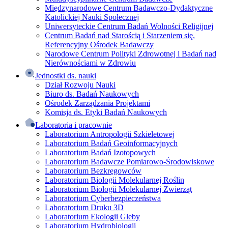
Międzynarodowe Centrum Badawczo-Dydaktyczne
Katolickiej Nauki Społecznej
Uniwersyteckie Centrum Badań Wolności Religijnej
Centrum Badań nad Starością i Starzeniem się.
Referencyjny Ośrodek Badawczy
Narodowe Centrum Polityki Zdrowotnej i Badań nad
Nierównościami w Zdrowiu
Jednostki ds. nauki
Dział Rozwoju Nauki
Biuro ds. Badań Naukowych
Ośrodek Zarządzania Projektami
Komisja ds. Etyki Badań Naukowych
Laboratoria i pracownie
Laboratorium Antropologii Szkieletowej
Laboratorium Badań Geoinformacyjnych
Laboratorium Badań Izotopowych
Laboratorium Badawcze Pomiarowo-Środowiskowe
Laboratorium Bezkręgowców
Laboratorium Biologii Molekularnej Roślin
Laboratorium Biologii Molekularnej Zwierząt
Laboratorium Cyberbezpieczeństwa
Laboratorium Druku 3D
Laboratorium Ekologii Gleby
Laboratorium Hydrobiologii