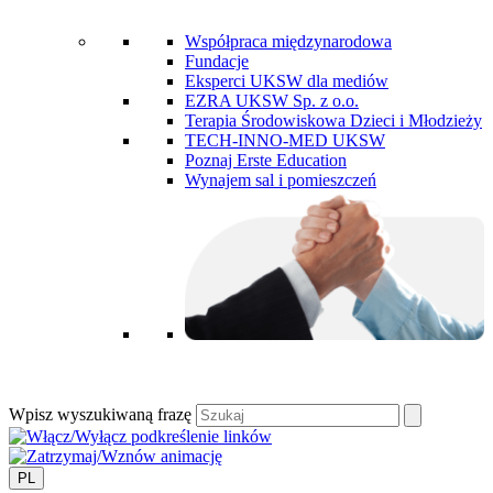
Współpraca międzynarodowa
Fundacje
Eksperci UKSW dla mediów
EZRA UKSW Sp. z o.o.
Terapia Środowiskowa Dzieci i Młodzieży
TECH-INNO-MED UKSW
Poznaj Erste Education
Wynajem sal i pomieszczeń
Wpisz wyszukiwaną frazę
PL