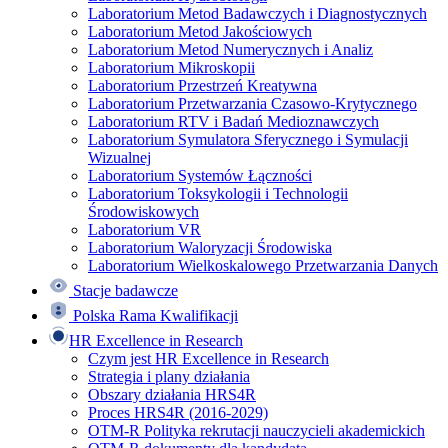
Laboratorium Metod Badawczych i Diagnostycznych
Laboratorium Metod Jakościowych
Laboratorium Metod Numerycznych i Analiz
Laboratorium Mikroskopii
Laboratorium Przestrzeń Kreatywna
Laboratorium Przetwarzania Czasowo-Krytycznego
Laboratorium RTV i Badań Medioznawczych
Laboratorium Symulatora Sferycznego i Symulacji
Wizualnej
Laboratorium Systemów Łączności
Laboratorium Toksykologii i Technologii
Środowiskowych
Laboratorium VR
Laboratorium Waloryzacji Środowiska
Laboratorium Wielkoskalowego Przetwarzania Danych
Stacje badawcze
Polska Rama Kwalifikacji
HR Excellence in Research
Czym jest HR Excellence in Research
Strategia i plany działania
Obszary działania HRS4R
Proces HRS4R (2016-2029)
OTM-R Polityka rekrutacji nauczycieli akademickich