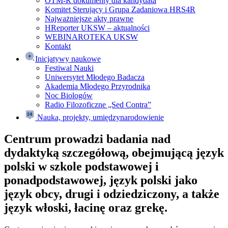
OTM-R dokumenty dla kandydata
Komitet Sterujący i Grupa Zadaniowa HRS4R
Najważniejsze akty prawne
HReporter UKSW – aktualności
WEBINAROTEKA UKSW
Kontakt
Inicjatywy naukowe
Festiwal Nauki
Uniwersytet Młodego Badacza
Akademia Młodego Przyrodnika
Noc Biologów
Radio Filozoficzne „Sed Contra”
Nauka, projekty, umiędzynarodowienie
Centrum prowadzi badania nad
dydaktyką szczegółową, obejmującą język
polski w szkole podstawowej i
ponadpodstawowej, język polski jako
język obcy, drugi i odziedziczony, a także
język włoski, łacinę oraz grekę.