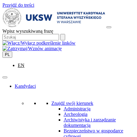
Przejdź do treści
Wpisz wyszukiwaną frazę
PL
EN
Kandydaci
Znajdź swój kierunek
Administracja
Archeologia
Archiwistyka i zarządzanie
dokumentacją
Bezpieczeństwo w gospodarce
cyfrowej