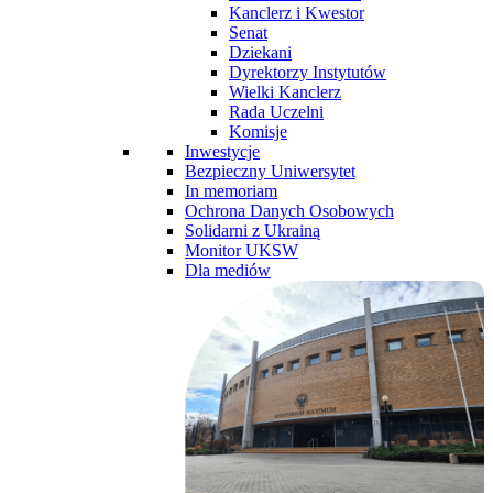
Kanclerz i Kwestor
Senat
Dziekani
Dyrektorzy Instytutów
Wielki Kanclerz
Rada Uczelni
Komisje
Inwestycje
Bezpieczny Uniwersytet
In memoriam
Ochrona Danych Osobowych
Solidarni z Ukrainą
Monitor UKSW
Dla mediów