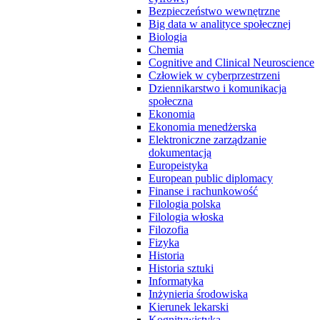
Bezpieczeństwo wewnętrzne
Big data w analityce społecznej
Biologia
Chemia
Cognitive and Clinical Neuroscience
Człowiek w cyberprzestrzeni
Dziennikarstwo i komunikacja
społeczna
Ekonomia
Ekonomia menedżerska
Elektroniczne zarządzanie
dokumentacją
Europeistyka
European public diplomacy
Finanse i rachunkowość
Filologia polska
Filologia włoska
Filozofia
Fizyka
Historia
Historia sztuki
Informatyka
Inżynieria środowiska
Kierunek lekarski
Kognitywistyka