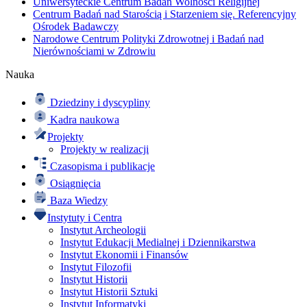
Uniwersyteckie Centrum Badań Wolności Religijnej
Centrum Badań nad Starością i Starzeniem się. Referencyjny
Ośrodek Badawczy
Narodowe Centrum Polityki Zdrowotnej i Badań nad
Nierównościami w Zdrowiu
Nauka
Dziedziny i dyscypliny
Kadra naukowa
Projekty
Projekty w realizacji
Czasopisma i publikacje
Osiągnięcia
Baza Wiedzy
Instytuty i Centra
Instytut Archeologii
Instytut Edukacji Medialnej i Dziennikarstwa
Instytut Ekonomii i Finansów
Instytut Filozofii
Instytut Historii
Instytut Historii Sztuki
Instytut Informatyki