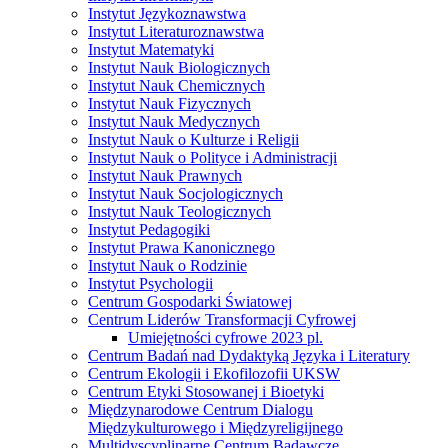
Instytut Językoznawstwa
Instytut Literaturoznawstwa
Instytut Matematyki
Instytut Nauk Biologicznych
Instytut Nauk Chemicznych
Instytut Nauk Fizycznych
Instytut Nauk Medycznych
Instytut Nauk o Kulturze i Religii
Instytut Nauk o Polityce i Administracji
Instytut Nauk Prawnych
Instytut Nauk Socjologicznych
Instytut Nauk Teologicznych
Instytut Pedagogiki
Instytut Prawa Kanonicznego
Instytut Nauk o Rodzinie
Instytut Psychologii
Centrum Gospodarki Światowej
Centrum Liderów Transformacji Cyfrowej
Umiejętności cyfrowe 2023 pl.
Centrum Badań nad Dydaktyką Języka i Literatury
Centrum Ekologii i Ekofilozofii UKSW
Centrum Etyki Stosowanej i Bioetyki
Międzynarodowe Centrum Dialogu
Międzykulturowego i Międzyreligijnego
Multidyscyplinarne Centrum Badawcze