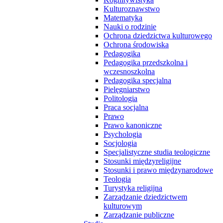
Kulturoznawstwo
Matematyka
Nauki o rodzinie
Ochrona dziedzictwa kulturowego
Ochrona środowiska
Pedagogika
Pedagogika przedszkolna i
wczesnoszkolna
Pedagogika specjalna
Pielęgniarstwo
Politologia
Praca socjalna
Prawo
Prawo kanoniczne
Psychologia
Socjologia
Specjalistyczne studia teologiczne
Stosunki międzyreligijne
Stosunki i prawo międzynarodowe
Teologia
Turystyka religijna
Zarządzanie dziedzictwem
kulturowym
Zarządzanie publiczne