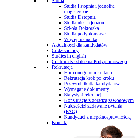
Studia
Studia I stopnia i jednolite
magisterskie
Studia II stopnia
Studia niestacjonarne
Szkoła Doktorska
Studia podyplomowe
Więcej niż nauka
Aktualności dla kandydatów
Cudzoziemcy
Studies in english
Centrum Kształcenia Podyplomowego
Rekrutacja
Harmonogram rekrutacji
Rekrutacja krok po kroku
Przewodnik dla kandydatów
Wymagane dokumenty
Statystyki rekrutacji
Konsultacje z doradcą zawodowym
Najczęściej zadawane pytania
(FAQ)
Kandydaci z niepełnosprawnością
Kontakt