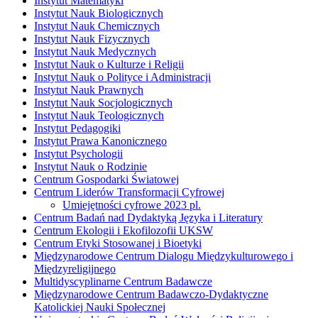
Instytut Matematyki
Instytut Nauk Biologicznych
Instytut Nauk Chemicznych
Instytut Nauk Fizycznych
Instytut Nauk Medycznych
Instytut Nauk o Kulturze i Religii
Instytut Nauk o Polityce i Administracji
Instytut Nauk Prawnych
Instytut Nauk Socjologicznych
Instytut Nauk Teologicznych
Instytut Pedagogiki
Instytut Prawa Kanonicznego
Instytut Psychologii
Instytut Nauk o Rodzinie
Centrum Gospodarki Światowej
Centrum Liderów Transformacji Cyfrowej
Umiejętności cyfrowe 2023 pl.
Centrum Badań nad Dydaktyką Języka i Literatury
Centrum Ekologii i Ekofilozofii UKSW
Centrum Etyki Stosowanej i Bioetyki
Międzynarodowe Centrum Dialogu Międzykulturowego i
Międzyreligijnego
Multidyscyplinarne Centrum Badawcze
Międzynarodowe Centrum Badawczo-Dydaktyczne
Katolickiej Nauki Społecznej