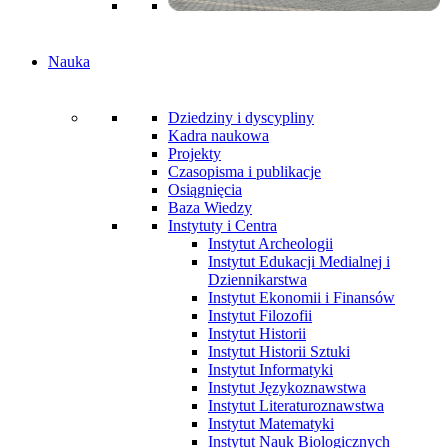
Nauka
Dziedziny i dyscypliny
Kadra naukowa
Projekty
Czasopisma i publikacje
Osiągnięcia
Baza Wiedzy
Instytuty i Centra
Instytut Archeologii
Instytut Edukacji Medialnej i
Dziennikarstwa
Instytut Ekonomii i Finansów
Instytut Filozofii
Instytut Historii
Instytut Historii Sztuki
Instytut Informatyki
Instytut Językoznawstwa
Instytut Literaturoznawstwa
Instytut Matematyki
Instytut Nauk Biologicznych