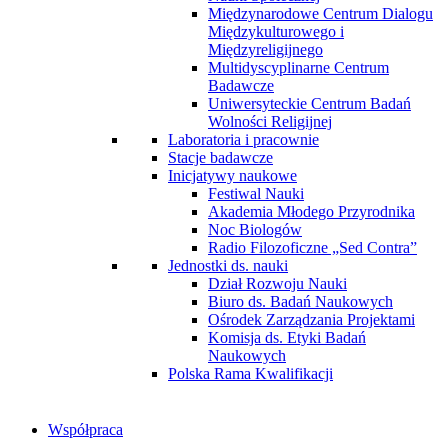
Międzynarodowe Centrum Dialogu
Międzykulturowego i
Międzyreligijnego
Multidyscyplinarne Centrum
Badawcze
Uniwersyteckie Centrum Badań
Wolności Religijnej
Laboratoria i pracownie
Stacje badawcze
Inicjatywy naukowe
Festiwal Nauki
Akademia Młodego Przyrodnika
Noc Biologów
Radio Filozoficzne „Sed Contra”
Jednostki ds. nauki
Dział Rozwoju Nauki
Biuro ds. Badań Naukowych
Ośrodek Zarządzania Projektami
Komisja ds. Etyki Badań
Naukowych
Polska Rama Kwalifikacji
Współpraca