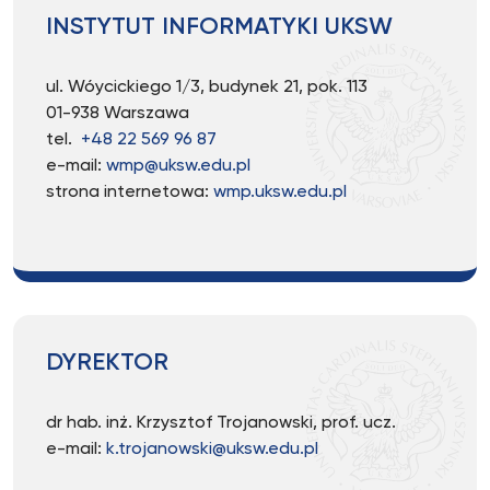
INSTYTUT INFORMATYKI UKSW
ul. Wóycickiego 1/3, budynek 21, pok. 113
01-938 Warszawa
tel.
+48 22 569 96 87
e-mail:
wmp@uksw.edu.pl
strona internetowa:
wmp.uksw.edu.pl
DYREKTOR
dr hab. inż. Krzysztof Trojanowski, prof. ucz.
e-mail:
k.trojanowski@uksw.edu.pl