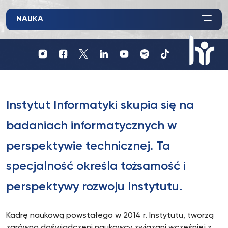
NAUKA
Profil
Profil
Profil
UKSW
UKSW
UKSW
Profil
UKSW
UKSW
UKSW
YouTube
Spotify
TikTok
UKSW
Instagram
Facebook
Twitter
Linkedin
HR
in
research
Instytut Informatyki skupia się na
badaniach informatycznych w
perspektywie technicznej. Ta
specjalność określa tożsamość i
perspektywy rozwoju Instytutu.
Kadrę naukową powstałego w 2014 r. Instytutu, tworzą