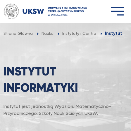
Przejdź
do
treści
Instytut In
Strona Główna
Nauka
Instytuty i Centra
INSTYTUT
INFORMATYKI
Instytut jest jednostką Wydziału Matematyczno-
Przyrodniczego. Szkoły Nauk Ścisłych UKSW.