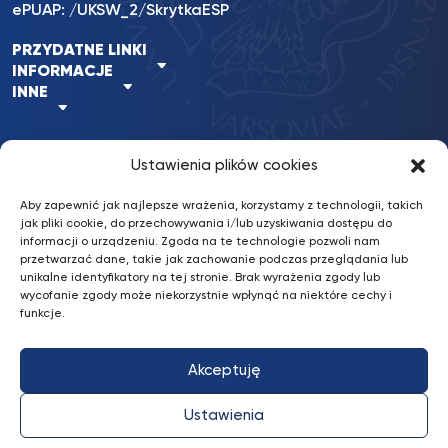
ePUAP: /UKSW_2/SkrytkaESP
PRZYDATNE LINKI
INFORMACJE
INNE
Ustawienia plików cookies
BKiP
/ © 2022 UKSW. Wszelkie prawa
nFinity.pl
UKSW
zastrzeżone.
Aby zapewnić jak najlepsze wrażenia, korzystamy z technologii, takich
Wykonanie:
jak pliki cookie, do przechowywania i/lub uzyskiwania dostępu do
informacji o urządzeniu. Zgoda na te technologie pozwoli nam
przetwarzać dane, takie jak zachowanie podczas przeglądania lub
Deklaracja dostępności
unikalne identyfikatory na tej stronie. Brak wyrażenia zgody lub
wycofanie zgody może niekorzystnie wpłynąć na niektóre cechy i
Konto bankowe: Erste Bank Polska S.A.
funkcje.
87 1090 2851 0000 0001 2031 4629
Akceptuję
Ustawienia
Profil
Profil
Profil
Profil
UKSW
Profil
UKSW