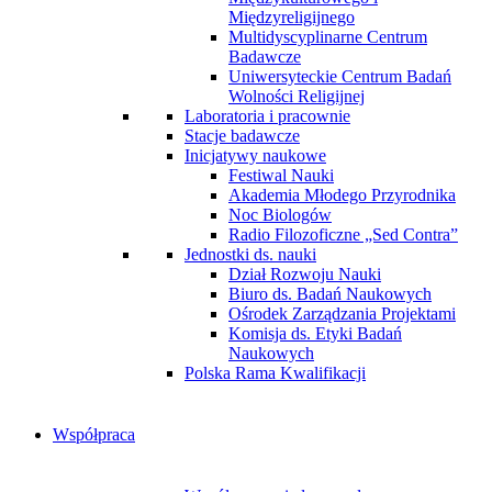
Międzyreligijnego
Multidyscyplinarne Centrum
Badawcze
Uniwersyteckie Centrum Badań
Wolności Religijnej
Laboratoria i pracownie
Stacje badawcze
Inicjatywy naukowe
Festiwal Nauki
Akademia Młodego Przyrodnika
Noc Biologów
Radio Filozoficzne „Sed Contra”
Jednostki ds. nauki
Dział Rozwoju Nauki
Biuro ds. Badań Naukowych
Ośrodek Zarządzania Projektami
Komisja ds. Etyki Badań
Naukowych
Polska Rama Kwalifikacji
Współpraca