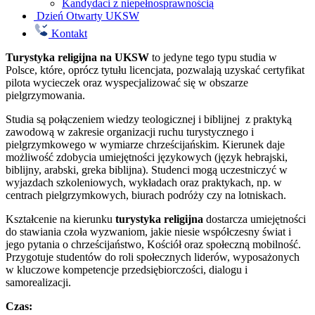
Kandydaci z niepełnosprawnością
Dzień Otwarty UKSW
Kontakt
Turystyka religijna
na UKSW
to jedyne tego typu studia w
Polsce, które, oprócz tytułu licencjata, pozwalają uzyskać certyfikat
pilota wycieczek oraz wyspecjalizować się w obszarze
pielgrzymowania.
Studia są połączeniem wiedzy teologicznej i biblijnej z praktyką
zawodową w zakresie organizacji ruchu turystycznego i
pielgrzymkowego w wymiarze chrześcijańskim. Kierunek daje
możliwość zdobycia umiejętności językowych (język hebrajski,
biblijny, arabski, greka biblijna). Studenci mogą uczestniczyć w
wyjazdach szkoleniowych, wykładach oraz praktykach, np. w
centrach pielgrzymkowych, biurach podróży czy na lotniskach.
Kształcenie na kierunku
turystyka religijna
dostarcza umiejętności
do stawiania czoła wyzwaniom, jakie niesie współczesny świat i
jego pytania o chrześcijaństwo, Kościół oraz społeczną mobilność.
Przygotuje studentów do roli społecznych liderów, wyposażonych
w kluczowe kompetencje przedsiębiorczości, dialogu i
samorealizacji.
Czas: