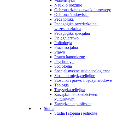
Matematyka
Nauki o rodzinie
Ochrona dziedzictwa kulturowego
Ochrona środowiska
Pedagogika
Pedagogika przedszkolna i
wczesnoszkolna
Pedagogika specjalna
Pielęgniarstwo
Politologia
Praca socjalna
Prawo
Prawo kanoniczne
Psychologia
Socjologia
Specjalistyczne studia teologiczne
Stosunki międzyreligijne
Stosunki i prawo międzynarodowe
Teologia
Turystyka religijna
Zarządzanie dziedzictwem
kulturowym
Zarządzanie publiczne
Studia
Studia I stopnia i jednolite