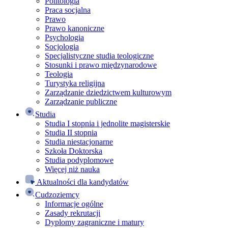
Politologia
Praca socjalna
Prawo
Prawo kanoniczne
Psychologia
Socjologia
Specjalistyczne studia teologiczne
Stosunki i prawo międzynarodowe
Teologia
Turystyka religijna
Zarządzanie dziedzictwem kulturowym
Zarządzanie publiczne
Studia
Studia I stopnia i jednolite magisterskie
Studia II stopnia
Studia niestacjonarne
Szkoła Doktorska
Studia podyplomowe
Więcej niż nauka
Aktualności dla kandydatów
Cudzoziemcy
Informacje ogólne
Zasady rekrutacji
Dyplomy zagraniczne i matury