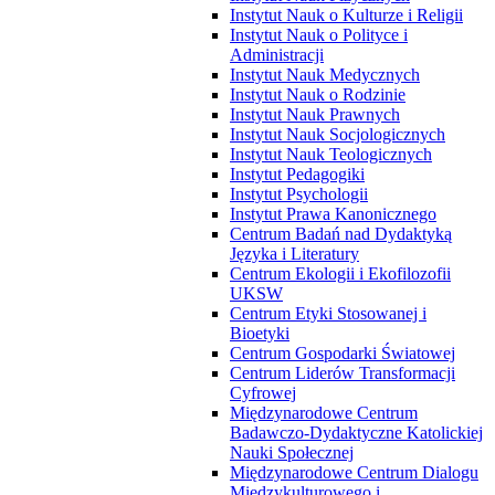
Instytut Nauk o Kulturze i Religii
Instytut Nauk o Polityce i
Administracji
Instytut Nauk Medycznych
Instytut Nauk o Rodzinie
Instytut Nauk Prawnych
Instytut Nauk Socjologicznych
Instytut Nauk Teologicznych
Instytut Pedagogiki
Instytut Psychologii
Instytut Prawa Kanonicznego
Centrum Badań nad Dydaktyką
Języka i Literatury
Centrum Ekologii i Ekofilozofii
UKSW
Centrum Etyki Stosowanej i
Bioetyki
Centrum Gospodarki Światowej
Centrum Liderów Transformacji
Cyfrowej
Międzynarodowe Centrum
Badawczo-Dydaktyczne Katolickiej
Nauki Społecznej
Międzynarodowe Centrum Dialogu
Międzykulturowego i