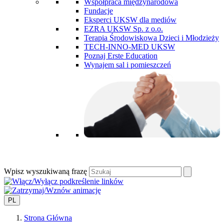
Współpraca międzynarodowa
Fundacje
Eksperci UKSW dla mediów
EZRA UKSW Sp. z o.o.
Terapia Środowiskowa Dzieci i Młodzieży
TECH-INNO-MED UKSW
Poznaj Erste Education
Wynajem sal i pomieszczeń
Wpisz wyszukiwaną frazę
PL
Strona Główna