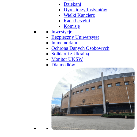
Dziekani
Dyrektorzy Instytutów
Wielki Kanclerz
Rada Uczelni
Komisje
Inwestycje
Bezpieczny Uniwersytet
In memoriam
Ochrona Danych Osobowych
Solidarni z Ukrainą
Monitor UKSW
Dla mediów