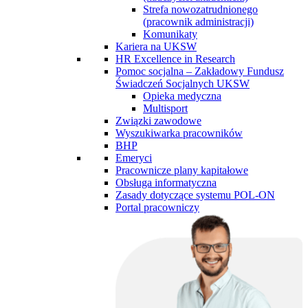
Strefa nowozatrudnionego
(pracownik administracji)
Komunikaty
Kariera na UKSW
HR Excellence in Research
Pomoc socjalna – Zakładowy Fundusz
Świadczeń Socjalnych UKSW
Opieka medyczna
Multisport
Związki zawodowe
Wyszukiwarka pracowników
BHP
Emeryci
Pracownicze plany kapitałowe
Obsługa informatyczna
Zasady dotyczące systemu POL-ON
Portal pracowniczy