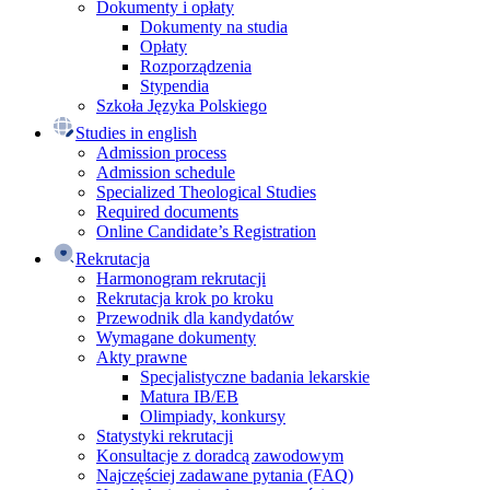
Dokumenty i opłaty
Dokumenty na studia
Opłaty
Rozporządzenia
Stypendia
Szkoła Języka Polskiego
Studies in english
Admission process
Admission schedule
Specialized Theological Studies
Required documents
Online Candidate’s Registration
Rekrutacja
Harmonogram rekrutacji
Rekrutacja krok po kroku
Przewodnik dla kandydatów
Wymagane dokumenty
Akty prawne
Specjalistyczne badania lekarskie
Matura IB/EB
Olimpiady, konkursy
Statystyki rekrutacji
Konsultacje z doradcą zawodowym
Najczęściej zadawane pytania (FAQ)