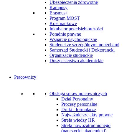
Ubezpieczenia zdrowotne
Kampusy
Erasmus+
Program MOST
Koła naukowe
Inkubator przedsiębiorczości
Poradnie prawne
Wsparcie psychologiczne
Studenci ze szczególnymi potrzebami
Samorząd Studencki i Doktorancki
Organizacje studenckie
Duszpasterstwo akademickie
Pracownicy
Obsługa spraw pracowniczych
Dział Personalny
Procesy personalne
Druki i formularze
Najważniejsze akty prawne
Strefa wiedzy HR
Strefa nowozatrudnionego
(nauczyciel akademicki)