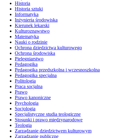
Historia
Historia sztuki
Informatyka
Inżynieria środowiska
Kierunek lekarski
Kulturoznawstwo
Matematyka
Nauki o rodzinie
Ochrona dziedzictwa kulturowego
Ochrona środowiska
Pielęgniarstwo
Pedagogika
Pedagogika przedszkolna i wczesnoszkolna
Pedagogika specjalna
Politologia
Praca socjalna
Prawo
Prawo kanoniczne
Psychologia
Socjologia
Specjalistyczne studia teologiczne
Stosunki i prawo międzynarodowe
Teologia
Zarządzanie dziedzictwem kulturowym
Zarządzanie publiczne