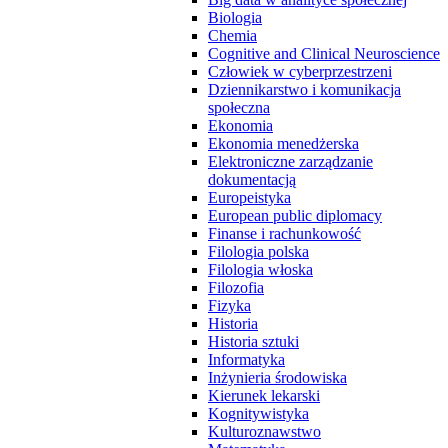
Biologia
Chemia
Cognitive and Clinical Neuroscience
Człowiek w cyberprzestrzeni
Dziennikarstwo i komunikacja
społeczna
Ekonomia
Ekonomia menedżerska
Elektroniczne zarządzanie
dokumentacją
Europeistyka
European public diplomacy
Finanse i rachunkowość
Filologia polska
Filologia włoska
Filozofia
Fizyka
Historia
Historia sztuki
Informatyka
Inżynieria środowiska
Kierunek lekarski
Kognitywistyka
Kulturoznawstwo