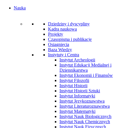
Nauka
Dziedziny i dyscypliny
Kadra naukowa
Projekty
Czasopisma i publikacje
Osiągnięcia
Baza Wiedzy
Instytuty i Centra
Instytut Archeologii
Instytut Edukacji Medialnej i
Dziennikarstwa
Instytut Ekonomii i Finansów
Instytut Filozofii
Instytut Historii
Instytut Historii Sztuki
Instytut Informatyki
Instytut Językoznawstwa
Instytut Literaturoznawstwa
Instytut Matematyki
Instytut Nauk Biologicznych
Instytut Nauk Chemicznych
Instytut Nauk Fizycznych