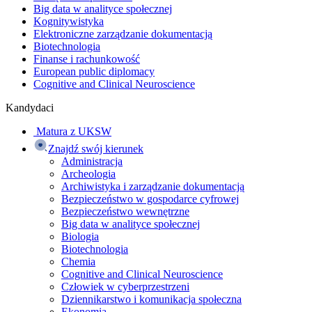
Big data w analityce społecznej
Kognitywistyka
Elektroniczne zarządzanie dokumentacją
Biotechnologia
Finanse i rachunkowość
European public diplomacy
Cognitive and Clinical Neuroscience
Kandydaci
Matura z UKSW
Znajdź swój kierunek
Administracja
Archeologia
Archiwistyka i zarządzanie dokumentacją
Bezpieczeństwo w gospodarce cyfrowej
Bezpieczeństwo wewnętrzne
Big data w analityce społecznej
Biologia
Biotechnologia
Chemia
Cognitive and Clinical Neuroscience
Człowiek w cyberprzestrzeni
Dziennikarstwo i komunikacja społeczna
Ekonomia