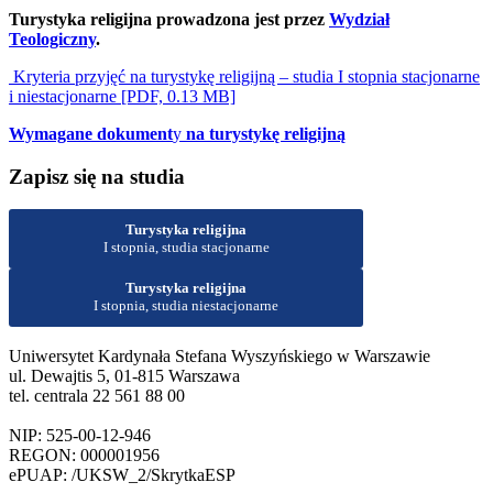
Turystyka religijna prowadzona jest przez
Wydział
Teologiczny
.
Kryteria przyjęć na turystykę religijną – studia I stopnia stacjonarne
i niestacjonarne [PDF, 0.13 MB]
Wymagane dokument
y
na turystykę religijną
Zapisz się na studia
Turystyka religijna
I stopnia, studia stacjonarne
Turystyka religijna
I stopnia, studia niestacjonarne
Uniwersytet Kardynała Stefana Wyszyńskiego w Warszawie
ul. Dewajtis 5, 01-815 Warszawa
tel. centrala 22 561 88 00
NIP: 525-00-12-946
REGON: 000001956
ePUAP: /UKSW_2/SkrytkaESP