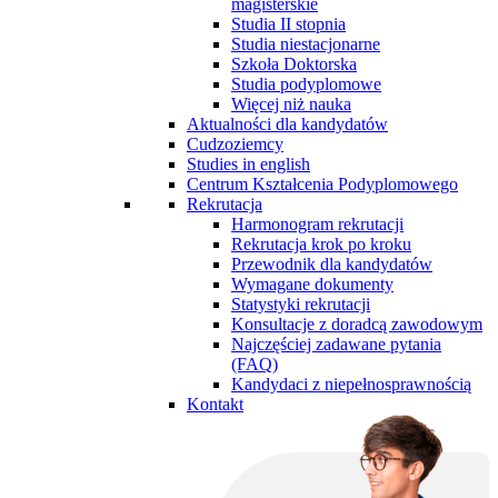
magisterskie
Studia II stopnia
Studia niestacjonarne
Szkoła Doktorska
Studia podyplomowe
Więcej niż nauka
Aktualności dla kandydatów
Cudzoziemcy
Studies in english
Centrum Kształcenia Podyplomowego
Rekrutacja
Harmonogram rekrutacji
Rekrutacja krok po kroku
Przewodnik dla kandydatów
Wymagane dokumenty
Statystyki rekrutacji
Konsultacje z doradcą zawodowym
Najczęściej zadawane pytania
(FAQ)
Kandydaci z niepełnosprawnością
Kontakt