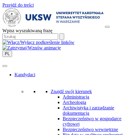
Przejdź do treści
Wpisz wyszukiwaną frazę
PL
Kandydaci
Znajdź swój kierunek
Administracja
Archeologia
Archiwistyka i zarządzanie
dokumentacją
Bezpieczeństwo w gospodarce
cyfrowej
Bezpieczeństwo wewnętrzne
Big data w analityce społecznej