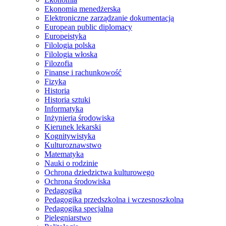
Ekonomia menedżerska
Elektroniczne zarządzanie dokumentacją
European public diplomacy
Europeistyka
Filologia polska
Filologia włoska
Filozofia
Finanse i rachunkowość
Fizyka
Historia
Historia sztuki
Informatyka
Inżynieria środowiska
Kierunek lekarski
Kognitywistyka
Kulturoznawstwo
Matematyka
Nauki o rodzinie
Ochrona dziedzictwa kulturowego
Ochrona środowiska
Pedagogika
Pedagogika przedszkolna i wczesnoszkolna
Pedagogika specjalna
Pielęgniarstwo