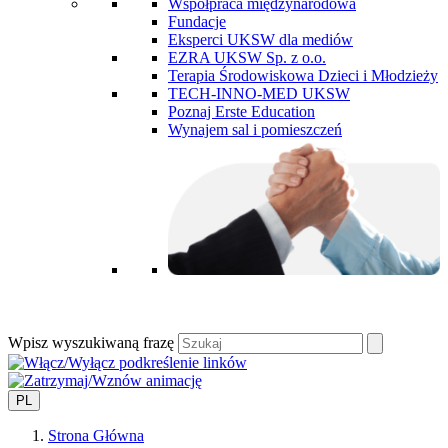
Współpraca międzynarodowa
Fundacje
Eksperci UKSW dla mediów
EZRA UKSW Sp. z o.o.
Terapia Środowiskowa Dzieci i Młodzieży
TECH-INNO-MED UKSW
Poznaj Erste Education
Wynajem sal i pomieszczeń
Wpisz wyszukiwaną frazę
PL
Strona Główna