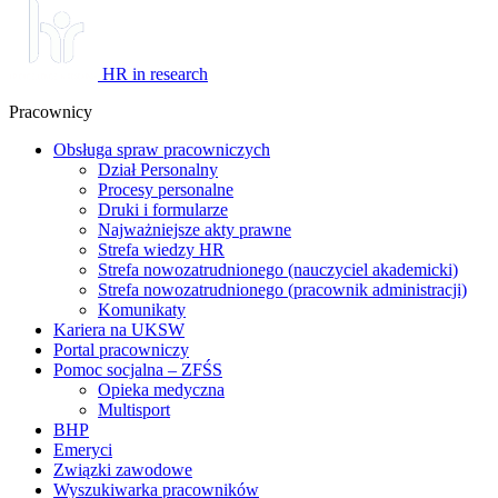
HR in research
Pracownicy
Obsługa spraw pracowniczych
Dział Personalny
Procesy personalne
Druki i formularze
Najważniejsze akty prawne
Strefa wiedzy HR
Strefa nowozatrudnionego (nauczyciel akademicki)
Strefa nowozatrudnionego (pracownik administracji)
Komunikaty
Kariera na UKSW
Portal pracowniczy
Pomoc socjalna – ZFŚS
Opieka medyczna
Multisport
BHP
Emeryci
Związki zawodowe
Wyszukiwarka pracowników