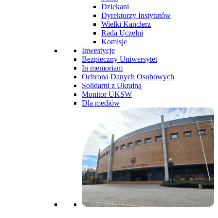
Dziekani
Dyrektorzy Instytutów
Wielki Kanclerz
Rada Uczelni
Komisje
Inwestycje
Bezpieczny Uniwersytet
In memoriam
Ochrona Danych Osobowych
Solidarni z Ukrainą
Monitor UKSW
Dla mediów