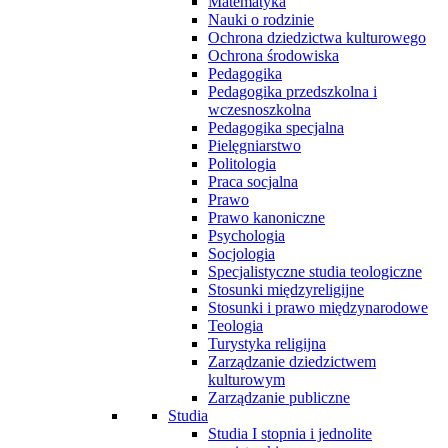
Matematyka
Nauki o rodzinie
Ochrona dziedzictwa kulturowego
Ochrona środowiska
Pedagogika
Pedagogika przedszkolna i
wczesnoszkolna
Pedagogika specjalna
Pielęgniarstwo
Politologia
Praca socjalna
Prawo
Prawo kanoniczne
Psychologia
Socjologia
Specjalistyczne studia teologiczne
Stosunki międzyreligijne
Stosunki i prawo międzynarodowe
Teologia
Turystyka religijna
Zarządzanie dziedzictwem
kulturowym
Zarządzanie publiczne
Studia
Studia I stopnia i jednolite