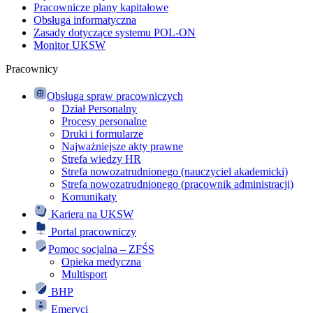
Pracownicze plany kapitałowe
Obsługa informatyczna
Zasady dotyczące systemu POL-ON
Monitor UKSW
Pracownicy
Obsługa spraw pracowniczych
Dział Personalny
Procesy personalne
Druki i formularze
Najważniejsze akty prawne
Strefa wiedzy HR
Strefa nowozatrudnionego (nauczyciel akademicki)
Strefa nowozatrudnionego (pracownik administracji)
Komunikaty
Kariera na UKSW
Portal pracowniczy
Pomoc socjalna – ZFŚS
Opieka medyczna
Multisport
BHP
Emeryci