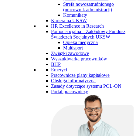
Strefa nowozatrudnionego
(pracownik administracji)
Komunikaty
Kariera na UKSW
HR Excellence in Research
Pomoc socjalna – Zakładowy Fundusz
Świadczeń Socjalnych UKSW
Opieka medyczna
Multisport
Związki zawodowe
Wyszukiwarka pracowników
BHP
Emeryci
Pracownicze plany kapitałowe
Obsługa informatyczna
Zasady dotyczące systemu POL-ON
Portal pracowniczy