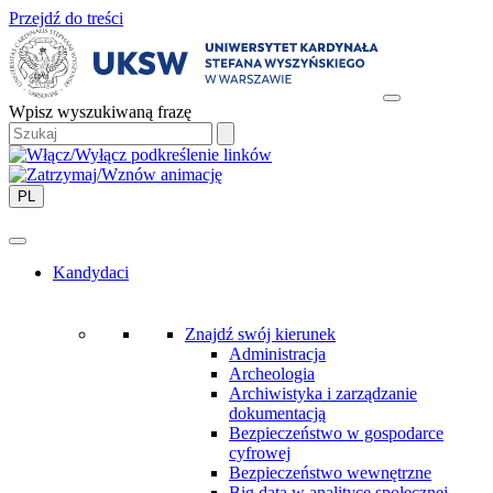
Przejdź do treści
Wpisz wyszukiwaną frazę
PL
Kandydaci
Znajdź swój kierunek
Administracja
Archeologia
Archiwistyka i zarządzanie
dokumentacją
Bezpieczeństwo w gospodarce
cyfrowej
Bezpieczeństwo wewnętrzne
Big data w analityce społecznej