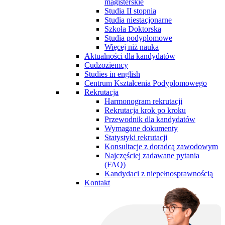
magisterskie
Studia II stopnia
Studia niestacjonarne
Szkoła Doktorska
Studia podyplomowe
Więcej niż nauka
Aktualności dla kandydatów
Cudzoziemcy
Studies in english
Centrum Kształcenia Podyplomowego
Rekrutacja
Harmonogram rekrutacji
Rekrutacja krok po kroku
Przewodnik dla kandydatów
Wymagane dokumenty
Statystyki rekrutacji
Konsultacje z doradcą zawodowym
Najczęściej zadawane pytania
(FAQ)
Kandydaci z niepełnosprawnością
Kontakt