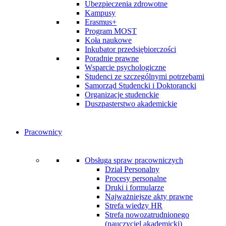
Ubezpieczenia zdrowotne
Kampusy
Erasmus+
Program MOST
Koła naukowe
Inkubator przedsiębiorczości
Poradnie prawne
Wsparcie psychologiczne
Studenci ze szczególnymi potrzebami
Samorząd Studencki i Doktorancki
Organizacje studenckie
Duszpasterstwo akademickie
Pracownicy
Obsługa spraw pracowniczych
Dział Personalny
Procesy personalne
Druki i formularze
Najważniejsze akty prawne
Strefa wiedzy HR
Strefa nowozatrudnionego
(nauczyciel akademicki)