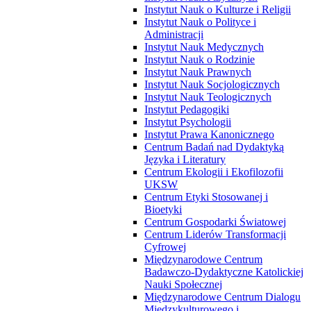
Instytut Nauk o Kulturze i Religii
Instytut Nauk o Polityce i
Administracji
Instytut Nauk Medycznych
Instytut Nauk o Rodzinie
Instytut Nauk Prawnych
Instytut Nauk Socjologicznych
Instytut Nauk Teologicznych
Instytut Pedagogiki
Instytut Psychologii
Instytut Prawa Kanonicznego
Centrum Badań nad Dydaktyką
Języka i Literatury
Centrum Ekologii i Ekofilozofii
UKSW
Centrum Etyki Stosowanej i
Bioetyki
Centrum Gospodarki Światowej
Centrum Liderów Transformacji
Cyfrowej
Międzynarodowe Centrum
Badawczo-Dydaktyczne Katolickiej
Nauki Społecznej
Międzynarodowe Centrum Dialogu
Międzykulturowego i