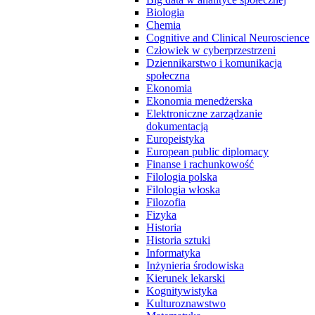
Biologia
Chemia
Cognitive and Clinical Neuroscience
Człowiek w cyberprzestrzeni
Dziennikarstwo i komunikacja
społeczna
Ekonomia
Ekonomia menedżerska
Elektroniczne zarządzanie
dokumentacją
Europeistyka
European public diplomacy
Finanse i rachunkowość
Filologia polska
Filologia włoska
Filozofia
Fizyka
Historia
Historia sztuki
Informatyka
Inżynieria środowiska
Kierunek lekarski
Kognitywistyka
Kulturoznawstwo