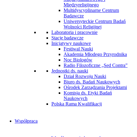
Międzyreligijnego
Multidyscyplinarne Centrum
Badawcze
Uniwersyteckie Centrum Badań
Wolności Religijnej
Laboratoria i pracownie
Stacje badawcze
Inicjatywy naukowe
Festiwal Nauki
Akademia Młodego Przyrodnika
Noc Biologów
Radio Filozoficzne „Sed Contra”
Jednostki ds. nauki
Dział Rozwoju Nauki
Biuro ds. Badań Naukowych
Ośrodek Zarządzania Projektami
Komisja ds. Etyki Badań
Naukowych
Polska Rama Kwalifikacji
Współpraca