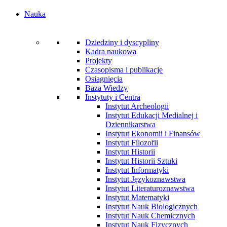
Nauka
Dziedziny i dyscypliny
Kadra naukowa
Projekty
Czasopisma i publikacje
Osiągnięcia
Baza Wiedzy
Instytuty i Centra
Instytut Archeologii
Instytut Edukacji Medialnej i
Dziennikarstwa
Instytut Ekonomii i Finansów
Instytut Filozofii
Instytut Historii
Instytut Historii Sztuki
Instytut Informatyki
Instytut Językoznawstwa
Instytut Literaturoznawstwa
Instytut Matematyki
Instytut Nauk Biologicznych
Instytut Nauk Chemicznych
Instytut Nauk Fizycznych