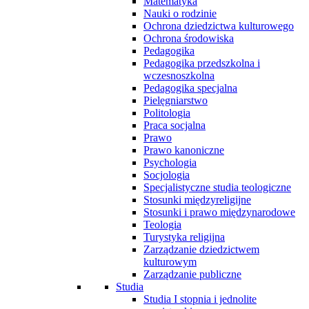
Matematyka
Nauki o rodzinie
Ochrona dziedzictwa kulturowego
Ochrona środowiska
Pedagogika
Pedagogika przedszkolna i
wczesnoszkolna
Pedagogika specjalna
Pielęgniarstwo
Politologia
Praca socjalna
Prawo
Prawo kanoniczne
Psychologia
Socjologia
Specjalistyczne studia teologiczne
Stosunki międzyreligijne
Stosunki i prawo międzynarodowe
Teologia
Turystyka religijna
Zarządzanie dziedzictwem
kulturowym
Zarządzanie publiczne
Studia
Studia I stopnia i jednolite