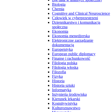
Biologia
Chemia
Cognitive and Clinical Neuroscience
Człowiek w cyberprzestrzeni
Dziennikarstwo i komunikacja
społeczna
Ekonomia
Ekonomia menedżerska
Elektroniczne zarządzanie
dokumentacją
Europeistyka
European public diplomacy
Finanse i rachunkowość
Filologia polska
Filologia włoska
Filozofia
Fizyka
Historia
Historia sztuki
Informatyka
Inżynieria środowiska
Kierunek lekarski
Kognitywistyka
Kulturoznawstwo