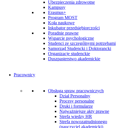
Ubezpieczenia zdrowotne
Kampusy
Erasmus+
Program MOST
Koła naukowe
Inkubator przedsiębiorczości
Poradnie prawne
Wsparcie psychologiczne
Studenci ze szczególnymi potrzebami
Samorząd Studencki i Doktorancki
Organizacje studenckie
Duszpasterstwo akademickie
Pracownicy
Obsługa spraw pracowniczych
Dział Personalny
Procesy personalne
Druki i formularze
Najważniejsze akty prawne
Strefa wiedzy HR
Strefa nowozatrudnionego
(nauczyciel akademicki)