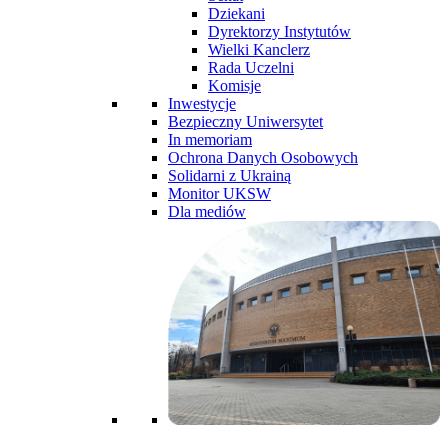
Dziekani
Dyrektorzy Instytutów
Wielki Kanclerz
Rada Uczelni
Komisje
Inwestycje
Bezpieczny Uniwersytet
In memoriam
Ochrona Danych Osobowych
Solidarni z Ukrainą
Monitor UKSW
Dla mediów