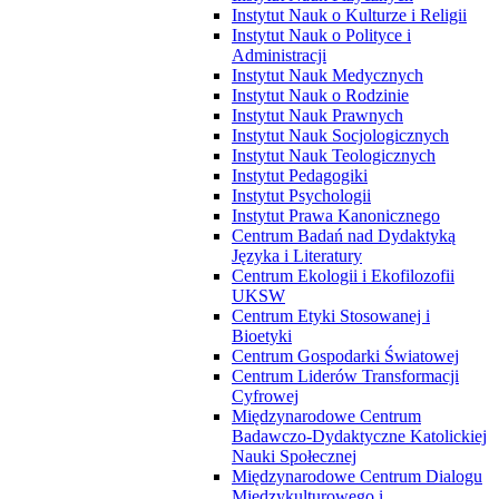
Instytut Nauk o Kulturze i Religii
Instytut Nauk o Polityce i
Administracji
Instytut Nauk Medycznych
Instytut Nauk o Rodzinie
Instytut Nauk Prawnych
Instytut Nauk Socjologicznych
Instytut Nauk Teologicznych
Instytut Pedagogiki
Instytut Psychologii
Instytut Prawa Kanonicznego
Centrum Badań nad Dydaktyką
Języka i Literatury
Centrum Ekologii i Ekofilozofii
UKSW
Centrum Etyki Stosowanej i
Bioetyki
Centrum Gospodarki Światowej
Centrum Liderów Transformacji
Cyfrowej
Międzynarodowe Centrum
Badawczo-Dydaktyczne Katolickiej
Nauki Społecznej
Międzynarodowe Centrum Dialogu
Międzykulturowego i