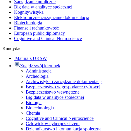
Zarządzanie publiczne
Big data w analityce społecznej
Kognitywistyka
Elektroniczne zarządzanie dokumentacją
Biotechnologia
Finanse i rachunkowość
European public diplomacy
Cognitive and Clinical Neuroscience
Kandydaci
Matura z UKSW
Znajdź swój kierunek
Administracja
Archeologia
Archiwistyka i zarządzanie dokumentacją
Bezpieczeństwo w gospodarce cyfrowej
Bezpieczeństwo wewnętrzne
Big data w analityce społecznej
Biologia
Biotechnologia
Chemia
Cognitive and Clinical Neuroscience
Człowiek w cyberprzestrzeni
Dziennikarstwo i komunikacja społeczna