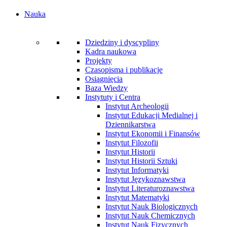
Nauka
Dziedziny i dyscypliny
Kadra naukowa
Projekty
Czasopisma i publikacje
Osiągnięcia
Baza Wiedzy
Instytuty i Centra
Instytut Archeologii
Instytut Edukacji Medialnej i
Dziennikarstwa
Instytut Ekonomii i Finansów
Instytut Filozofii
Instytut Historii
Instytut Historii Sztuki
Instytut Informatyki
Instytut Językoznawstwa
Instytut Literaturoznawstwa
Instytut Matematyki
Instytut Nauk Biologicznych
Instytut Nauk Chemicznych
Instytut Nauk Fizycznych