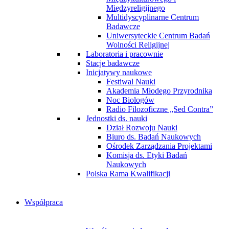
Międzyreligijnego
Multidyscyplinarne Centrum
Badawcze
Uniwersyteckie Centrum Badań
Wolności Religijnej
Laboratoria i pracownie
Stacje badawcze
Inicjatywy naukowe
Festiwal Nauki
Akademia Młodego Przyrodnika
Noc Biologów
Radio Filozoficzne „Sed Contra”
Jednostki ds. nauki
Dział Rozwoju Nauki
Biuro ds. Badań Naukowych
Ośrodek Zarządzania Projektami
Komisja ds. Etyki Badań
Naukowych
Polska Rama Kwalifikacji
Współpraca