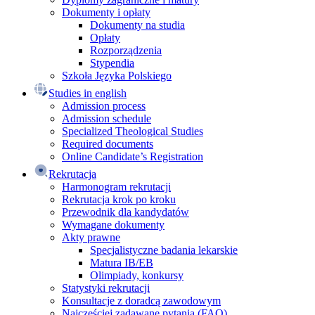
Dokumenty i opłaty
Dokumenty na studia
Opłaty
Rozporządzenia
Stypendia
Szkoła Języka Polskiego
Studies in english
Admission process
Admission schedule
Specialized Theological Studies
Required documents
Online Candidate’s Registration
Rekrutacja
Harmonogram rekrutacji
Rekrutacja krok po kroku
Przewodnik dla kandydatów
Wymagane dokumenty
Akty prawne
Specjalistyczne badania lekarskie
Matura IB/EB
Olimpiady, konkursy
Statystyki rekrutacji
Konsultacje z doradcą zawodowym
Najczęściej zadawane pytania (FAQ)