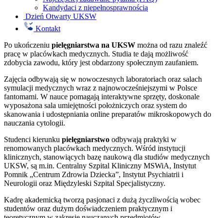
Kandydaci z niepełnosprawnością
Dzień Otwarty UKSW
Kontakt
Po ukończeniu
pielęgniarstwa na UKSW
można od razu znaleźć
pracę w placówkach medycznych. Studia te dają możliwość
zdobycia zawodu, który jest obdarzony społecznym zaufaniem.
Zajęcia odbywają się w nowoczesnych laboratoriach oraz salach
symulacji medycznych wraz z najnowocześniejszymi w Polsce
fantomami. W nauce pomagają interaktywne sprzęty, doskonale
wyposażona sala umiejętności położniczych oraz system do
skanowania i udostępniania online preparatów mikroskopowych do
nauczania cytologii.
Studenci kierunku
pielęgniarstwo
odbywają praktyki w
renomowanych placówkach medycznych. Wśród instytucji
klinicznych, stanowiących bazę naukową dla studiów medycznych
UKSW, są m.in. Centralny Szpital Kliniczny MSWiA, Instytut
Pomnik „Centrum Zdrowia Dziecka”, Instytut Psychiatrii i
Neurologii oraz Międzyleski Szpital Specjalistyczny.
Kadrę akademicką tworzą pasjonaci z dużą życzliwością wobec
studentów oraz dużym doświadczeniem praktycznym i
teoretycznym w zakresie nauczanych przedmiotów.