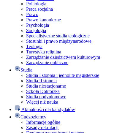
Politologia
Praca socjalna
Prawo
Prawo kanoniczne
Psychologia
Socjologia
Specjalistyczne studia teologiczne
Stosunki i prawo międzynarodowe
Teologia
Turystyka religijna
Zarządzanie dziedzictwem kulturowym
Zarządzanie publiczne
Studia
Studia I stopnia i jednolite magisterskie
Studia II stopnia
Studia niestacjonarne
Szkoła Doktorska
Studia podyplomowe
Więcej niż nauka
Aktualności dla kandydatów
Cudzoziemcy
Informacje ogólne
Zasady rekrutacji
Dyplomy zagraniczne i matury