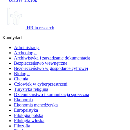
UKSW TikTok
HR in research
Kandydaci
Administracja
Archeologia
Archiwistyka i zarządzanie dokumentacją
Bezpieczeństwo wewnętrzne
Bezpieczeństwo w gospodarce cyfrowej
Biologia
Chemia
Człowiek w cyberprzestrzeni
Turystyka religijna
Dziennikarstwo i komunikacja społeczna
Ekonomia
Ekonomia menedżerska
Europeistyka
Filologia polska
Filologia włoska
Filozofia