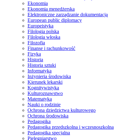
Ekonomia
Ekonomia menedżerska
Elektroniczne zarządzanie dokumentacją
European public diplomacy
Europeistyka
Filologia polska
Filologia włoska
Filozofia
Finanse i rachunkowość
Fizyka
Historia
Historia sztuki
Informatyka
Inżynieria środowiska
Kierunek lekarski
Kognitywistyka
Kulturoznawstwo
Matematyka
Nauki o rodzinie
Ochrona dziedzictwa kulturowego
Ochrona środowiska
Pedagogika
Pedagogika przedszkolna i wczesnoszkolna
Pedagogika specjalna
Pielęgniarstwo