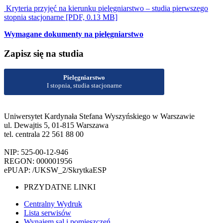
Kryteria przyjęć na kierunku pielęgniarstwo – studia pierwszego
stopnia stacjonarne [PDF, 0.13 MB]
Wymagane dokumenty na pielęgniarstwo
Zapisz się na studia
Pielęgniarstwo
I stopnia, studia stacjonarne
Uniwersytet Kardynała Stefana Wyszyńskiego w Warszawie
ul. Dewajtis 5, 01-815 Warszawa
tel. centrala 22 561 88 00
NIP: 525-00-12-946
REGON: 000001956
ePUAP: /UKSW_2/SkrytkaESP
PRZYDATNE LINKI
Centralny Wydruk
Lista serwisów
Wynajem sal i pomieszczeń