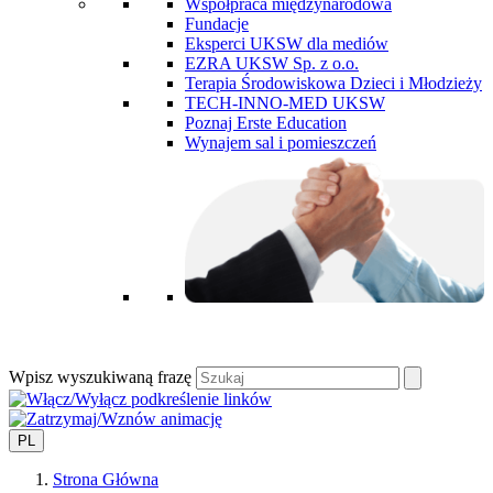
Współpraca międzynarodowa
Fundacje
Eksperci UKSW dla mediów
EZRA UKSW Sp. z o.o.
Terapia Środowiskowa Dzieci i Młodzieży
TECH-INNO-MED UKSW
Poznaj Erste Education
Wynajem sal i pomieszczeń
Wpisz wyszukiwaną frazę
PL
Strona Główna