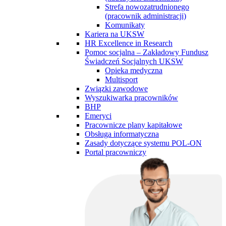
Strefa nowozatrudnionego
(pracownik administracji)
Komunikaty
Kariera na UKSW
HR Excellence in Research
Pomoc socjalna – Zakładowy Fundusz
Świadczeń Socjalnych UKSW
Opieka medyczna
Multisport
Związki zawodowe
Wyszukiwarka pracowników
BHP
Emeryci
Pracownicze plany kapitałowe
Obsługa informatyczna
Zasady dotyczące systemu POL-ON
Portal pracowniczy