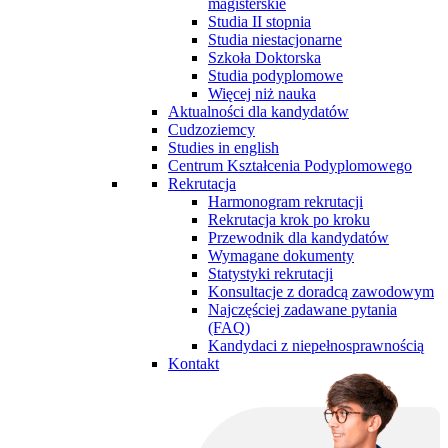
magisterskie
Studia II stopnia
Studia niestacjonarne
Szkoła Doktorska
Studia podyplomowe
Więcej niż nauka
Aktualności dla kandydatów
Cudzoziemcy
Studies in english
Centrum Kształcenia Podyplomowego
Rekrutacja
Harmonogram rekrutacji
Rekrutacja krok po kroku
Przewodnik dla kandydatów
Wymagane dokumenty
Statystyki rekrutacji
Konsultacje z doradcą zawodowym
Najczęściej zadawane pytania
(FAQ)
Kandydaci z niepełnosprawnością
Kontakt