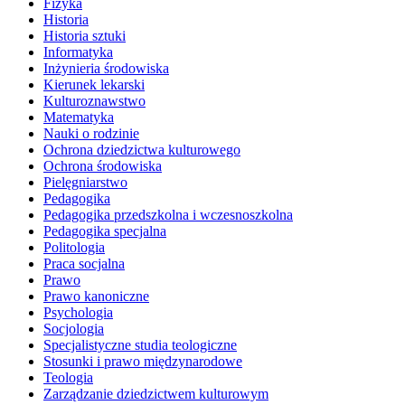
Fizyka
Historia
Historia sztuki
Informatyka
Inżynieria środowiska
Kierunek lekarski
Kulturoznawstwo
Matematyka
Nauki o rodzinie
Ochrona dziedzictwa kulturowego
Ochrona środowiska
Pielęgniarstwo
Pedagogika
Pedagogika przedszkolna i wczesnoszkolna
Pedagogika specjalna
Politologia
Praca socjalna
Prawo
Prawo kanoniczne
Psychologia
Socjologia
Specjalistyczne studia teologiczne
Stosunki i prawo międzynarodowe
Teologia
Zarządzanie dziedzictwem kulturowym