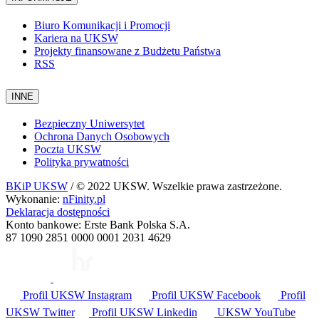
Biuro Komunikacji i Promocji
Kariera na UKSW
Projekty finansowane z Budżetu Państwa
RSS
INNE
Bezpieczny Uniwersytet
Ochrona Danych Osobowych
Poczta UKSW
Polityka prywatności
BKiP UKSW
/ © 2022 UKSW. Wszelkie prawa zastrzeżone.
Wykonanie:
nFinity.pl
Deklaracja dostępności
Konto bankowe: Erste Bank Polska S.A.
87 1090 2851 0000 0001 2031 4629
Profil UKSW
Instagram
Profil UKSW
Facebook
Profil
UKSW
Twitter
Profil UKSW
Linkedin
UKSW
YouTube