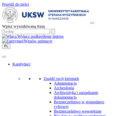
Przejdź do treści
Wpisz wyszukiwaną frazę
PL
Kandydaci
Znajdź swój kierunek
Administracja
Archeologia
Archiwistyka i zarządzanie
dokumentacją
Bezpieczeństwo w gospodarce
cyfrowej
Bezpieczeństwo wewnętrzne
Big data w analityce społecznej