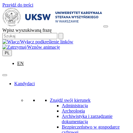
Przejdź do treści
Wpisz wyszukiwaną frazę
PL
EN
Kandydaci
Znajdź swój kierunek
Administracja
Archeologia
Archiwistyka i zarządzanie
dokumentacją
Bezpieczeństwo w gospodarce
cyfrowej