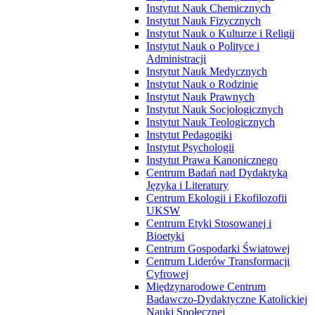
Instytut Nauk Chemicznych
Instytut Nauk Fizycznych
Instytut Nauk o Kulturze i Religii
Instytut Nauk o Polityce i
Administracji
Instytut Nauk Medycznych
Instytut Nauk o Rodzinie
Instytut Nauk Prawnych
Instytut Nauk Socjologicznych
Instytut Nauk Teologicznych
Instytut Pedagogiki
Instytut Psychologii
Instytut Prawa Kanonicznego
Centrum Badań nad Dydaktyką
Języka i Literatury
Centrum Ekologii i Ekofilozofii
UKSW
Centrum Etyki Stosowanej i
Bioetyki
Centrum Gospodarki Światowej
Centrum Liderów Transformacji
Cyfrowej
Międzynarodowe Centrum
Badawczo-Dydaktyczne Katolickiej
Nauki Społecznej