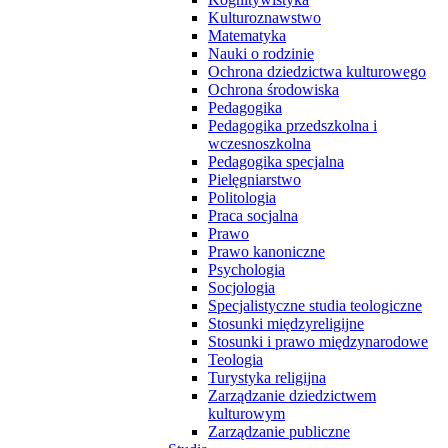
Kulturoznawstwo
Matematyka
Nauki o rodzinie
Ochrona dziedzictwa kulturowego
Ochrona środowiska
Pedagogika
Pedagogika przedszkolna i
wczesnoszkolna
Pedagogika specjalna
Pielęgniarstwo
Politologia
Praca socjalna
Prawo
Prawo kanoniczne
Psychologia
Socjologia
Specjalistyczne studia teologiczne
Stosunki międzyreligijne
Stosunki i prawo międzynarodowe
Teologia
Turystyka religijna
Zarządzanie dziedzictwem
kulturowym
Zarządzanie publiczne