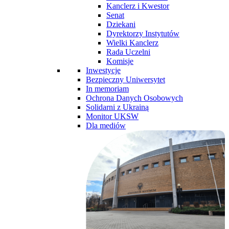
Kanclerz i Kwestor
Senat
Dziekani
Dyrektorzy Instytutów
Wielki Kanclerz
Rada Uczelni
Komisje
Inwestycje
Bezpieczny Uniwersytet
In memoriam
Ochrona Danych Osobowych
Solidarni z Ukrainą
Monitor UKSW
Dla mediów