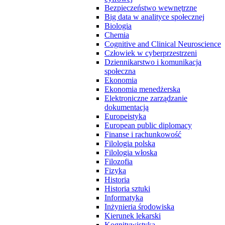
Bezpieczeństwo wewnętrzne
Big data w analityce społecznej
Biologia
Chemia
Cognitive and Clinical Neuroscience
Człowiek w cyberprzestrzeni
Dziennikarstwo i komunikacja
społeczna
Ekonomia
Ekonomia menedżerska
Elektroniczne zarządzanie
dokumentacją
Europeistyka
European public diplomacy
Finanse i rachunkowość
Filologia polska
Filologia włoska
Filozofia
Fizyka
Historia
Historia sztuki
Informatyka
Inżynieria środowiska
Kierunek lekarski
Kognitywistyka