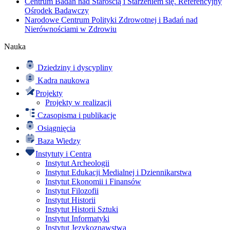
Centrum Badań nad Starością i Starzeniem się. Referencyjny
Ośrodek Badawczy
Narodowe Centrum Polityki Zdrowotnej i Badań nad
Nierównościami w Zdrowiu
Nauka
Dziedziny i dyscypliny
Kadra naukowa
Projekty
Projekty w realizacji
Czasopisma i publikacje
Osiągnięcia
Baza Wiedzy
Instytuty i Centra
Instytut Archeologii
Instytut Edukacji Medialnej i Dziennikarstwa
Instytut Ekonomii i Finansów
Instytut Filozofii
Instytut Historii
Instytut Historii Sztuki
Instytut Informatyki
Instytut Językoznawstwa