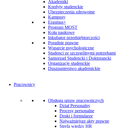
Akademiki
Kredyty studenckie
Ubezpieczenia zdrowotne
Kampusy
Erasmus+
Program MOST
Koła naukowe
Inkubator przedsiębiorczości
Poradnie prawne
Wsparcie psychologiczne
Studenci ze szczególnymi potrzebami
Samorząd Studencki i Doktorancki
Organizacje studenckie
Duszpasterstwo akademickie
Pracownicy
Obsługa spraw pracowniczych
Dział Personalny
Procesy personalne
Druki i formularze
Najważniejsze akty prawne
Strefa wiedzy HR