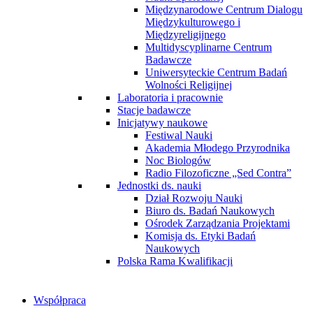
Międzynarodowe Centrum Dialogu
Międzykulturowego i
Międzyreligijnego
Multidyscyplinarne Centrum
Badawcze
Uniwersyteckie Centrum Badań
Wolności Religijnej
Laboratoria i pracownie
Stacje badawcze
Inicjatywy naukowe
Festiwal Nauki
Akademia Młodego Przyrodnika
Noc Biologów
Radio Filozoficzne „Sed Contra”
Jednostki ds. nauki
Dział Rozwoju Nauki
Biuro ds. Badań Naukowych
Ośrodek Zarządzania Projektami
Komisja ds. Etyki Badań
Naukowych
Polska Rama Kwalifikacji
Współpraca