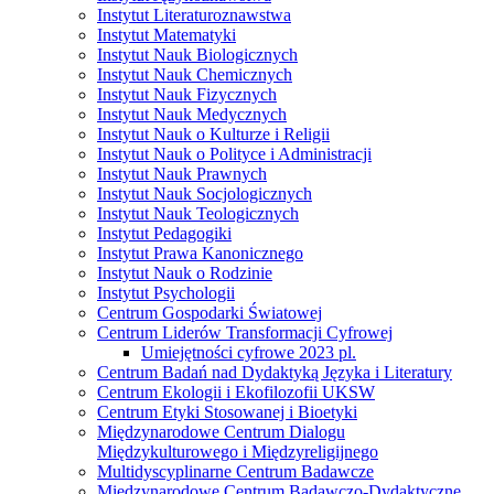
Instytut Literaturoznawstwa
Instytut Matematyki
Instytut Nauk Biologicznych
Instytut Nauk Chemicznych
Instytut Nauk Fizycznych
Instytut Nauk Medycznych
Instytut Nauk o Kulturze i Religii
Instytut Nauk o Polityce i Administracji
Instytut Nauk Prawnych
Instytut Nauk Socjologicznych
Instytut Nauk Teologicznych
Instytut Pedagogiki
Instytut Prawa Kanonicznego
Instytut Nauk o Rodzinie
Instytut Psychologii
Centrum Gospodarki Światowej
Centrum Liderów Transformacji Cyfrowej
Umiejętności cyfrowe 2023 pl.
Centrum Badań nad Dydaktyką Języka i Literatury
Centrum Ekologii i Ekofilozofii UKSW
Centrum Etyki Stosowanej i Bioetyki
Międzynarodowe Centrum Dialogu
Międzykulturowego i Międzyreligijnego
Multidyscyplinarne Centrum Badawcze
Międzynarodowe Centrum Badawczo-Dydaktyczne