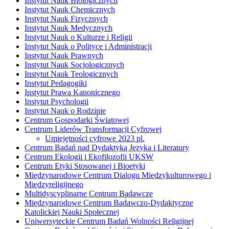
Instytut Nauk Biologicznych
Instytut Nauk Chemicznych
Instytut Nauk Fizycznych
Instytut Nauk Medycznych
Instytut Nauk o Kulturze i Religii
Instytut Nauk o Polityce i Administracji
Instytut Nauk Prawnych
Instytut Nauk Socjologicznych
Instytut Nauk Teologicznych
Instytut Pedagogiki
Instytut Prawa Kanonicznego
Instytut Psychologii
Instytut Nauk o Rodzinie
Centrum Gospodarki Światowej
Centrum Liderów Transformacji Cyfrowej
Umiejętności cyfrowe 2023 pl.
Centrum Badań nad Dydaktyką Języka i Literatury
Centrum Ekologii i Ekofilozofii UKSW
Centrum Etyki Stosowanej i Bioetyki
Międzynarodowe Centrum Dialogu Międzykulturowego i
Międzyreligijnego
Multidyscyplinarne Centrum Badawcze
Międzynarodowe Centrum Badawczo-Dydaktyczne
Katolickiej Nauki Społecznej
Uniwersyteckie Centrum Badań Wolności Religijnej