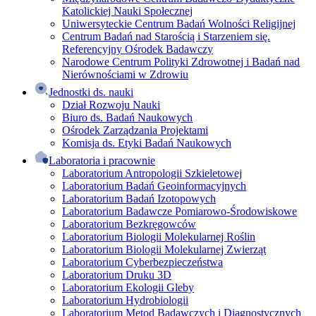
Katolickiej Nauki Społecznej
Uniwersyteckie Centrum Badań Wolności Religijnej
Centrum Badań nad Starością i Starzeniem się.
Referencyjny Ośrodek Badawczy
Narodowe Centrum Polityki Zdrowotnej i Badań nad
Nierównościami w Zdrowiu
Jednostki ds. nauki
Dział Rozwoju Nauki
Biuro ds. Badań Naukowych
Ośrodek Zarządzania Projektami
Komisja ds. Etyki Badań Naukowych
Laboratoria i pracownie
Laboratorium Antropologii Szkieletowej
Laboratorium Badań Geoinformacyjnych
Laboratorium Badań Izotopowych
Laboratorium Badawcze Pomiarowo-Środowiskowe
Laboratorium Bezkręgowców
Laboratorium Biologii Molekularnej Roślin
Laboratorium Biologii Molekularnej Zwierząt
Laboratorium Cyberbezpieczeństwa
Laboratorium Druku 3D
Laboratorium Ekologii Gleby
Laboratorium Hydrobiologii
Laboratorium Metod Badawczych i Diagnostycznych