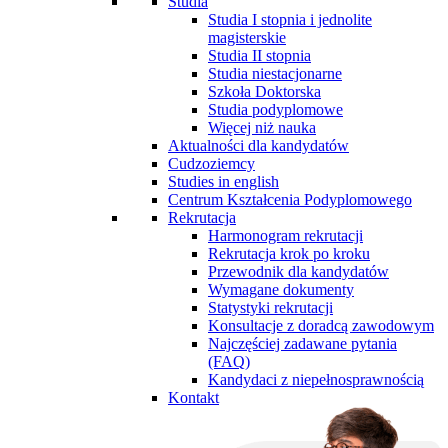
Studia
Studia I stopnia i jednolite
magisterskie
Studia II stopnia
Studia niestacjonarne
Szkoła Doktorska
Studia podyplomowe
Więcej niż nauka
Aktualności dla kandydatów
Cudzoziemcy
Studies in english
Centrum Kształcenia Podyplomowego
Rekrutacja
Harmonogram rekrutacji
Rekrutacja krok po kroku
Przewodnik dla kandydatów
Wymagane dokumenty
Statystyki rekrutacji
Konsultacje z doradcą zawodowym
Najczęściej zadawane pytania
(FAQ)
Kandydaci z niepełnosprawnością
Kontakt