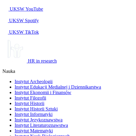
UKSW
YouTube
UKSW
Spotify
UKSW TikTok
HR in research
Nauka
Instytut Archeologii
Instytut Edukacji Medialnej i Dziennikarstwa
Instytut Ekonomii i Finansów
Instytut Filozofii
Instytut Historii
Instytut Historii Sztuki
Instytut Informatyki
Instytut Językoznawstwa
Instytut Literaturoznawstwa
Instytut Matematyki