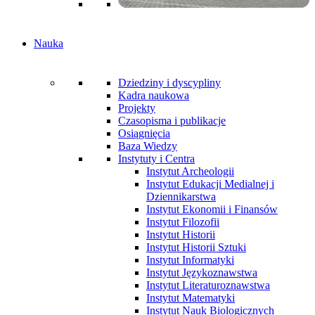
Nauka
Dziedziny i dyscypliny
Kadra naukowa
Projekty
Czasopisma i publikacje
Osiągnięcia
Baza Wiedzy
Instytuty i Centra
Instytut Archeologii
Instytut Edukacji Medialnej i
Dziennikarstwa
Instytut Ekonomii i Finansów
Instytut Filozofii
Instytut Historii
Instytut Historii Sztuki
Instytut Informatyki
Instytut Językoznawstwa
Instytut Literaturoznawstwa
Instytut Matematyki
Instytut Nauk Biologicznych