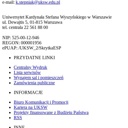
e-mail:
k.stepniak@uksw.edu.pl
Uniwersytet Kardynała Stefana Wyszyńskiego w Warszawie
ul. Dewajtis 5, 01-815 Warszawa
tel. centrala 22 561 88 00
NIP: 525-00-12-946
REGON: 000001956
ePUAP: /UKSW_2/SkrytkaESP
PRZYDATNE LINKI
Centralny Wydruk
Lista serwisów
Wynajem sal i pomieszczeń
Zamówienia publiczne
INFORMACJE
Biuro Komunikacji i Promocji
Kariera na UKSW
Projekty finansowane z Budżetu Państwa
RSS
INNE