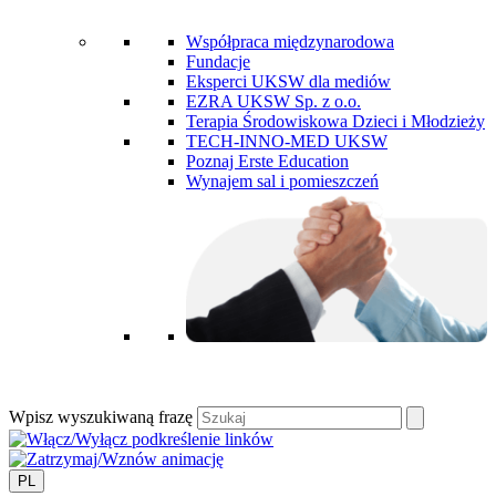
Współpraca międzynarodowa
Fundacje
Eksperci UKSW dla mediów
EZRA UKSW Sp. z o.o.
Terapia Środowiskowa Dzieci i Młodzieży
TECH-INNO-MED UKSW
Poznaj Erste Education
Wynajem sal i pomieszczeń
Wpisz wyszukiwaną frazę
PL