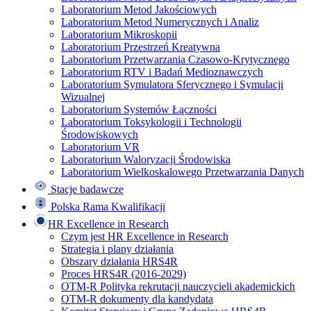
Laboratorium Metod Jakościowych
Laboratorium Metod Numerycznych i Analiz
Laboratorium Mikroskopii
Laboratorium Przestrzeń Kreatywna
Laboratorium Przetwarzania Czasowo-Krytycznego
Laboratorium RTV i Badań Medioznawczych
Laboratorium Symulatora Sferycznego i Symulacji
Wizualnej
Laboratorium Systemów Łączności
Laboratorium Toksykologii i Technologii
Środowiskowych
Laboratorium VR
Laboratorium Waloryzacji Środowiska
Laboratorium Wielkoskalowego Przetwarzania Danych
Stacje badawcze
Polska Rama Kwalifikacji
HR Excellence in Research
Czym jest HR Excellence in Research
Strategia i plany działania
Obszary działania HRS4R
Proces HRS4R (2016-2029)
OTM-R Polityka rekrutacji nauczycieli akademickich
OTM-R dokumenty dla kandydata