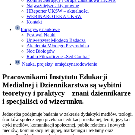
Komitet Sterujący i Grupa Zadaniowa HRS4R
Najważniejsze akty prawne
HReporter UKSW – aktualności
WEBINAROTEKA UKSW
Kontakt
Inicjatywy naukowe
Festiwal Nauki
Uniwersytet Młodego Badacza
Akademia Młodego Przyrodnika
Noc Biologów
Radio Filozoficzne „Sed Contra”
Nauka, projekty, umiędzynarodowienie
Pracownikami Instytutu Edukacji
Medialnej i Dziennikarstwa są wybitni
teoretycy i praktycy – znani dziennikarze
i specjaliści od wizerunku.
Jednostka podejmuje badania w zakresie dydaktyki mediów, teologii
środków społecznego przekazu i edukacji medialnej, teorii, języka i
etyki mediów, komunikacji społecznej, public relations i nowych
mediów, komunikacji religijnej, marketingu i reklamy oraz