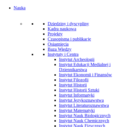
Nauka
Dziedziny i dyscypliny
Kadra naukowa
Projekty
Czasopisma i publikacje
Osiągnięcia
Baza Wiedzy
Instytuty i Centra
Instytut Archeologii
Instytut Edukacji Medialnej i
Dziennikarstwa
Instytut Ekonomii i Finansów
Instytut Filozofii
Instytut Historii
Instytut Historii Sztuki
Instytut Informatyki
Instytut Językoznawstwa
Instytut Literaturoznawstwa
Instytut Matematyki
Instytut Nauk Biologicznych
Instytut Nauk Chemicznych
Instytut Nauk Fizycznych