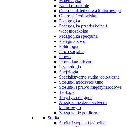
Matematyka
Nauki o rodzinie
Ochrona dziedzictwa kulturowego
Ochrona środowiska
Pedagogika
Pedagogika przedszkolna i
wczesnoszkolna
Pedagogika specjalna
Pielęgniarstwo
Politologia
Praca socjalna
Prawo
Prawo kanoniczne
Psychologia
Socjologia
Specjalistyczne studia teologiczne
Stosunki międzyreligijne
Stosunki i prawo międzynarodowe
Teologia
Turystyka religijna
Zarządzanie dziedzictwem
kulturowym
Zarządzanie publiczne
Studia
Studia I stopnia i jednolite