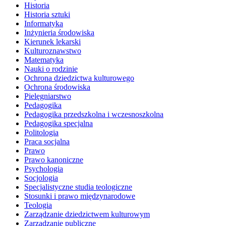
Historia
Historia sztuki
Informatyka
Inżynieria środowiska
Kierunek lekarski
Kulturoznawstwo
Matematyka
Nauki o rodzinie
Ochrona dziedzictwa kulturowego
Ochrona środowiska
Pielęgniarstwo
Pedagogika
Pedagogika przedszkolna i wczesnoszkolna
Pedagogika specjalna
Politologia
Praca socjalna
Prawo
Prawo kanoniczne
Psychologia
Socjologia
Specjalistyczne studia teologiczne
Stosunki i prawo międzynarodowe
Teologia
Zarządzanie dziedzictwem kulturowym
Zarządzanie publiczne