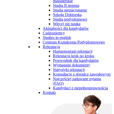
magisterskie
Studia II stopnia
Studia niestacjonarne
Szkoła Doktorska
Studia podyplomowe
Więcej niż nauka
Aktualności dla kandydatów
Cudzoziemcy
Studies in english
Centrum Kształcenia Podyplomowego
Rekrutacja
Harmonogram rekrutacji
Rekrutacja krok po kroku
Przewodnik dla kandydatów
Wymagane dokumenty
Statystyki rekrutacji
Konsultacje z doradcą zawodowym
Najczęściej zadawane pytania
(FAQ)
Kandydaci z niepełnosprawnością
Kontakt