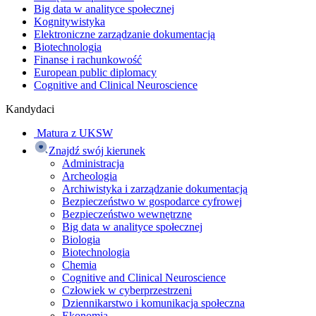
Big data w analityce społecznej
Kognitywistyka
Elektroniczne zarządzanie dokumentacją
Biotechnologia
Finanse i rachunkowość
European public diplomacy
Cognitive and Clinical Neuroscience
Kandydaci
Matura z UKSW
Znajdź swój kierunek
Administracja
Archeologia
Archiwistyka i zarządzanie dokumentacją
Bezpieczeństwo w gospodarce cyfrowej
Bezpieczeństwo wewnętrzne
Big data w analityce społecznej
Biologia
Biotechnologia
Chemia
Cognitive and Clinical Neuroscience
Człowiek w cyberprzestrzeni
Dziennikarstwo i komunikacja społeczna
Ekonomia