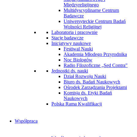
Międzyreligijnego
Multidyscyplinarne Centrum
Badawcze
Uniwersyteckie Centrum Badań
Wolności Religijnej
Laboratoria i pracownie
Stacje badawcze
Inicjatywy naukowe
Festiwal Nauki
Akademia Młodego Przyrodnika
Noc Biologów
Radio Filozoficzne „Sed Contra”
Jednostki ds. nauki
Dział Rozwoju Nauki
Biuro ds. Badań Naukowych
Ośrodek Zarządzania Projektami
Komisja ds. Etyki Badań
Naukowych
Polska Rama Kwalifikacji
Współpraca