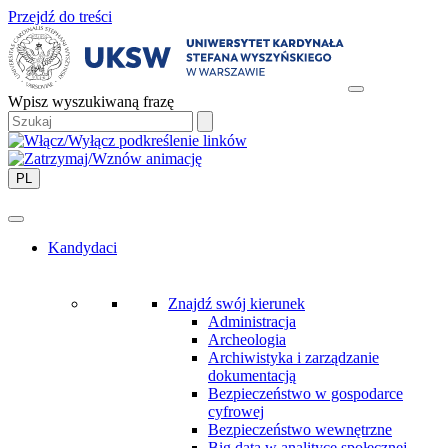
Przejdź do treści
Wpisz wyszukiwaną frazę
PL
Kandydaci
Znajdź swój kierunek
Administracja
Archeologia
Archiwistyka i zarządzanie
dokumentacją
Bezpieczeństwo w gospodarce
cyfrowej
Bezpieczeństwo wewnętrzne
Big data w analityce społecznej