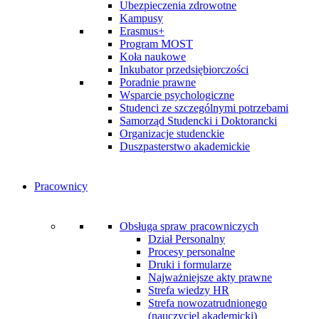
Ubezpieczenia zdrowotne
Kampusy
Erasmus+
Program MOST
Koła naukowe
Inkubator przedsiębiorczości
Poradnie prawne
Wsparcie psychologiczne
Studenci ze szczególnymi potrzebami
Samorząd Studencki i Doktorancki
Organizacje studenckie
Duszpasterstwo akademickie
Pracownicy
Obsługa spraw pracowniczych
Dział Personalny
Procesy personalne
Druki i formularze
Najważniejsze akty prawne
Strefa wiedzy HR
Strefa nowozatrudnionego
(nauczyciel akademicki)