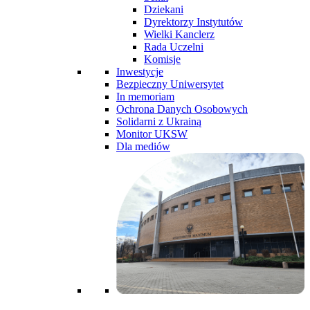
Dziekani
Dyrektorzy Instytutów
Wielki Kanclerz
Rada Uczelni
Komisje
Inwestycje
Bezpieczny Uniwersytet
In memoriam
Ochrona Danych Osobowych
Solidarni z Ukrainą
Monitor UKSW
Dla mediów