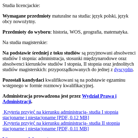
Studia licencjackie:
Wymagane przedmioty
maturalne na studia: język polski, język
obcy nowożytny.
Przedmioty do wyboru
: historia, WOS, geografia, matematyka.
Na studia magisterskie:
Na podstawie średniej z toku studiów
są przyjmowani absolwenci
studiów I stopnia: administracja, stosunki międzynarodowe oraz
absolwenci kierunków studiów I stopnia, II stopnia oraz jednolitych
studiów magisterskich: przyporządkowanych do jednej z
dyscyplin
.
Pozostali kandydaci
kwalifikowani są na podstawie egzaminu
wstępnego w formie rozmowy kwalifikacyjnej.
Administracja prowadzona jest przez
Wydział Prawa i
Administracji
.
Kryteria przyjęć na kierunku administracja- studia I stopnia
stacjonarne i niestacjonarne [PDF, 0.12 MB]
Kryteria przyjęć na kierunku administracja- studia II stopnia
stacjonarne i niestacjonarne [PDF, 0.11 MB]