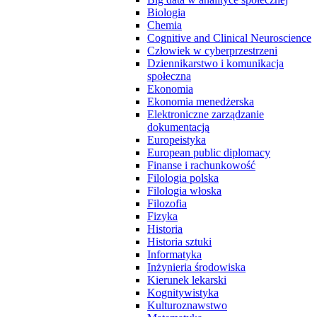
Biologia
Chemia
Cognitive and Clinical Neuroscience
Człowiek w cyberprzestrzeni
Dziennikarstwo i komunikacja
społeczna
Ekonomia
Ekonomia menedżerska
Elektroniczne zarządzanie
dokumentacją
Europeistyka
European public diplomacy
Finanse i rachunkowość
Filologia polska
Filologia włoska
Filozofia
Fizyka
Historia
Historia sztuki
Informatyka
Inżynieria środowiska
Kierunek lekarski
Kognitywistyka
Kulturoznawstwo