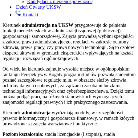
Kandydaci z niepełnosprawnością
Dzień Otwarty UKSW
Kontakt
Kierunek
administracja na UKSW
przygotowuje do pełnienia
funkcji menedżerskich w administracji rządowej (publicznej),
gospodarczej i samorządowej. Zajęcia prowadzą wybitni specjaliści
z zakresu prawa administracyjnego, regulacji w zakresie ochrony
zdrowia, prawa pracy, czy prawa nowych technologii. Są to czołowi
eksperci aktywni w gremiach eksperckich wpływających na kształt
regulacji i rozwiązań ogólnokrajowych.
Od wielu lat kierunek zajmuje wysokie miejsce w ogólnopolskim
rankingu Perspektywy. Bogaty program studiów pozwala studentom
poznać szczegółowe regulacje m.in. w obszarze służby zdrowia,
ochrony danych osobowych, zarządzania zasobami ludzkimi,
technologii informacyjnych oraz cyberbezpieczeństwa. Dzięki temu
można podjąć pracę na różnych stanowiskach wymagających
znajomości regulacji prawnych i ich praktycznego zastosowania.
Kierunek
administracja
wyróżniają moduły, w szczególności
prawno-informatyczny i gospodarczo-finansowy, w ramach których
prowadzone są zajęcia warsztatowe i praktyczne.
Poziom kształcenia:
studia licencjackie (I stopnia), studia