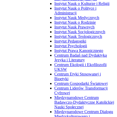
Instytut Nauk o Kulturze i Religii
Instytut Nauk o Polityce i
Administracji
Instytut Nauk Medycznych
Instytut Nauk o Rodzinie
Instytut Nauk Prawnych
Instytut Nauk Socjologicznych
Instytut Nauk Teologicznych
Instytut Pedagogiki
Instytut Psychologii
Instytut Prawa Kanonicznego
Centrum Badań nad Dydaktyką
Języka i Literatury
Centrum Ekologii i Ekofilozofii
UKSW
Centrum Etyki Stosowanej i
Bioetyki
Centrum Gospodarki Światowej
Centrum Liderów Transformacji
Cyfrowej
Międzynarodowe Centrum
Badawczo-Dydaktyczne Katolickiej
Nauki Społecznej
Międzynarodowe Centrum Dialogu
Międzykulturowego i