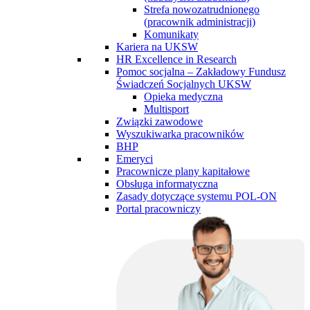
Strefa nowozatrudnionego
(pracownik administracji)
Komunikaty
Kariera na UKSW
HR Excellence in Research
Pomoc socjalna – Zakładowy Fundusz
Świadczeń Socjalnych UKSW
Opieka medyczna
Multisport
Związki zawodowe
Wyszukiwarka pracowników
BHP
Emeryci
Pracownicze plany kapitałowe
Obsługa informatyczna
Zasady dotyczące systemu POL-ON
Portal pracowniczy