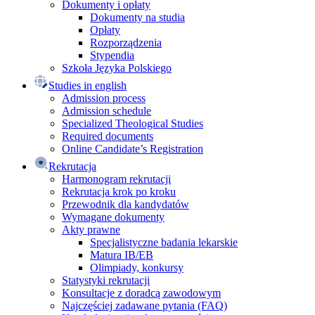
Dokumenty i opłaty
Dokumenty na studia
Opłaty
Rozporządzenia
Stypendia
Szkoła Języka Polskiego
Studies in english
Admission process
Admission schedule
Specialized Theological Studies
Required documents
Online Candidate’s Registration
Rekrutacja
Harmonogram rekrutacji
Rekrutacja krok po kroku
Przewodnik dla kandydatów
Wymagane dokumenty
Akty prawne
Specjalistyczne badania lekarskie
Matura IB/EB
Olimpiady, konkursy
Statystyki rekrutacji
Konsultacje z doradcą zawodowym
Najczęściej zadawane pytania (FAQ)