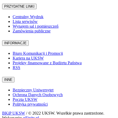
PRZYDATNE LINKI
Centralny Wydruk
Lista serwisów
Wynajem sal i pomieszczeń
Zamówienia publiczne
INFORMACJE
Biuro Komunikacji i Promocji
Kariera na UKSW
Projekty finansowane z Budżetu Państwa
RSS
INNE
Bezpieczny Uniwersytet
Ochrona Danych Osobowych
Poczta UKSW
Polityka prywatności
BKiP UKSW
/ © 2022 UKSW. Wszelkie prawa zastrzeżone.
Wykonanie:
nFinity.pl