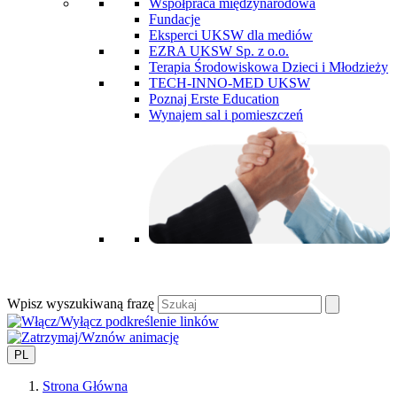
Współpraca międzynarodowa
Fundacje
Eksperci UKSW dla mediów
EZRA UKSW Sp. z o.o.
Terapia Środowiskowa Dzieci i Młodzieży
TECH-INNO-MED UKSW
Poznaj Erste Education
Wynajem sal i pomieszczeń
Wpisz wyszukiwaną frazę
PL
Strona Główna