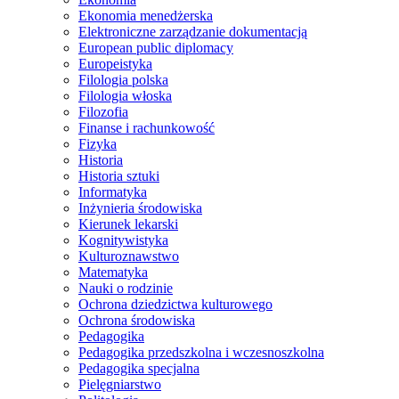
Ekonomia menedżerska
Elektroniczne zarządzanie dokumentacją
European public diplomacy
Europeistyka
Filologia polska
Filologia włoska
Filozofia
Finanse i rachunkowość
Fizyka
Historia
Historia sztuki
Informatyka
Inżynieria środowiska
Kierunek lekarski
Kognitywistyka
Kulturoznawstwo
Matematyka
Nauki o rodzinie
Ochrona dziedzictwa kulturowego
Ochrona środowiska
Pedagogika
Pedagogika przedszkolna i wczesnoszkolna
Pedagogika specjalna
Pielęgniarstwo