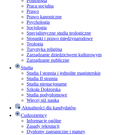
Politologia
Praca socjalna
Prawo
Prawo kanoniczne
Psychologia
Socjologia
Specjalistyczne studia teologiczne
Stosunki i prawo międzynarodowe
Teologia
Turystyka religijna
Zarządzanie dziedzictwem kulturowym
Zarządzanie publiczne
Studia
Studia I stopnia i jednolite magisterskie
Studia II stopnia
Studia niestacjonarne
Szkoła Doktorska
Studia podyplomowe
Więcej niż nauka
Aktualności dla kandydatów
Cudzoziemcy
Informacje ogólne
Zasady rekrutacji
Dyplomy zagraniczne i matury