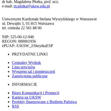
dr hab. Magdalena Płotka, prof. ucz.
e-mail:
m.plotka@uksw.edu.pl
Uniwersytet Kardynała Stefana Wyszyńskiego w Warszawie
ul. Dewajtis 5, 01-815 Warszawa
tel. centrala 22 561 88 00
NIP: 525-00-12-946
REGON: 000001956
ePUAP: /UKSW_2/SkrytkaESP
PRZYDATNE LINKI
Centralny Wydruk
Lista serwisów
Wynajem sal i pomieszczeń
Zamówienia publiczne
INFORMACJE
Biuro Komunikacji i Promocji
Kariera na UKSW
Projekty finansowane z Budżetu Państwa
RSS