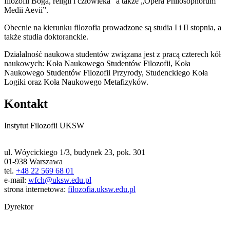
filozofii Boga, religii i człowieka” a także „Opera Philosophorum
Medii Aevii”.
Obecnie na kierunku filozofia prowadzone są studia I i II stopnia, a
także studia doktoranckie.
Działalność naukowa studentów związana jest z pracą czterech kół
naukowych: Koła Naukowego Studentów Filozofii, Koła
Naukowego Studentów Filozofii Przyrody, Studenckiego Koła
Logiki oraz Koła Naukowego Metafizyków.
Kontakt
Instytut Filozofii UKSW
ul. Wóycickiego 1/3, budynek 23, pok. 301
01-938 Warszawa
tel.
+48 22 569 68 01
e-mail:
wfch@uksw.edu.pl
strona internetowa:
filozofia.uksw.edu.pl
Dyrektor