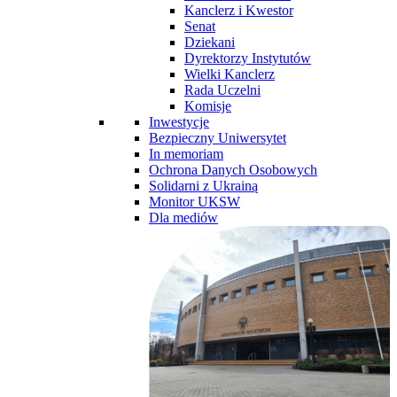
Kanclerz i Kwestor
Senat
Dziekani
Dyrektorzy Instytutów
Wielki Kanclerz
Rada Uczelni
Komisje
Inwestycje
Bezpieczny Uniwersytet
In memoriam
Ochrona Danych Osobowych
Solidarni z Ukrainą
Monitor UKSW
Dla mediów