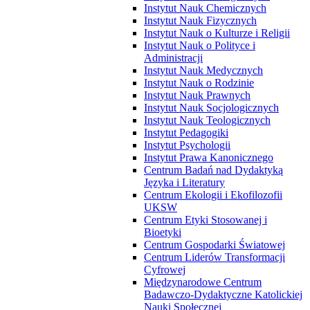
Instytut Nauk Chemicznych
Instytut Nauk Fizycznych
Instytut Nauk o Kulturze i Religii
Instytut Nauk o Polityce i
Administracji
Instytut Nauk Medycznych
Instytut Nauk o Rodzinie
Instytut Nauk Prawnych
Instytut Nauk Socjologicznych
Instytut Nauk Teologicznych
Instytut Pedagogiki
Instytut Psychologii
Instytut Prawa Kanonicznego
Centrum Badań nad Dydaktyką
Języka i Literatury
Centrum Ekologii i Ekofilozofii
UKSW
Centrum Etyki Stosowanej i
Bioetyki
Centrum Gospodarki Światowej
Centrum Liderów Transformacji
Cyfrowej
Międzynarodowe Centrum
Badawczo-Dydaktyczne Katolickiej
Nauki Społecznej