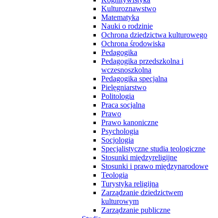
Kulturoznawstwo
Matematyka
Nauki o rodzinie
Ochrona dziedzictwa kulturowego
Ochrona środowiska
Pedagogika
Pedagogika przedszkolna i
wczesnoszkolna
Pedagogika specjalna
Pielęgniarstwo
Politologia
Praca socjalna
Prawo
Prawo kanoniczne
Psychologia
Socjologia
Specjalistyczne studia teologiczne
Stosunki międzyreligijne
Stosunki i prawo międzynarodowe
Teologia
Turystyka religijna
Zarządzanie dziedzictwem
kulturowym
Zarządzanie publiczne