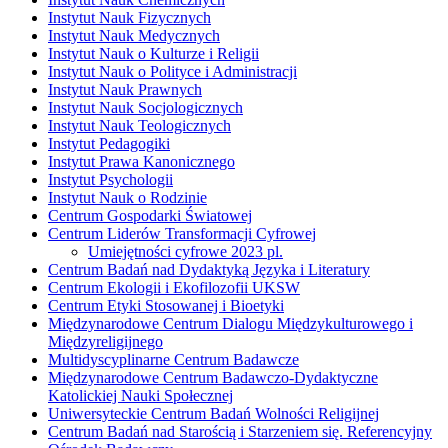
Instytut Nauk Fizycznych
Instytut Nauk Medycznych
Instytut Nauk o Kulturze i Religii
Instytut Nauk o Polityce i Administracji
Instytut Nauk Prawnych
Instytut Nauk Socjologicznych
Instytut Nauk Teologicznych
Instytut Pedagogiki
Instytut Prawa Kanonicznego
Instytut Psychologii
Instytut Nauk o Rodzinie
Centrum Gospodarki Światowej
Centrum Liderów Transformacji Cyfrowej
Umiejętności cyfrowe 2023 pl.
Centrum Badań nad Dydaktyką Języka i Literatury
Centrum Ekologii i Ekofilozofii UKSW
Centrum Etyki Stosowanej i Bioetyki
Międzynarodowe Centrum Dialogu Międzykulturowego i
Międzyreligijnego
Multidyscyplinarne Centrum Badawcze
Międzynarodowe Centrum Badawczo-Dydaktyczne
Katolickiej Nauki Społecznej
Uniwersyteckie Centrum Badań Wolności Religijnej
Centrum Badań nad Starością i Starzeniem się. Referencyjny