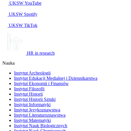
UKSW
YouTube
UKSW
Spotify
UKSW TikTok
HR in research
Nauka
Instytut Archeologii
Instytut Edukacji Medialnej i Dziennikarstwa
Instytut Ekonomii i Finansów
Instytut Filozofii
Instytut Historii
Instytut Historii Sztuki
Instytut Informatyki
Instytut Językoznawstwa
Instytut Literaturoznawstwa
Instytut Matematyki
Instytut Nauk Biologicznych
Instytut Nauk Chemicznych