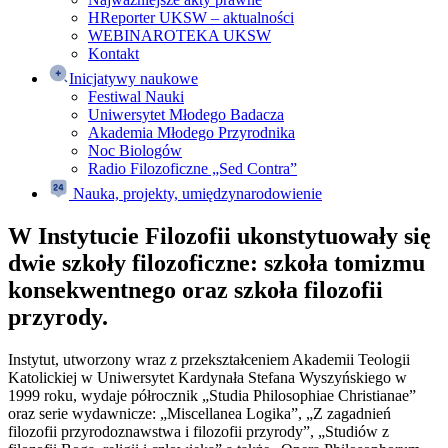
HReporter UKSW – aktualności
WEBINAROTEKA UKSW
Kontakt
Inicjatywy naukowe
Festiwal Nauki
Uniwersytet Młodego Badacza
Akademia Młodego Przyrodnika
Noc Biologów
Radio Filozoficzne „Sed Contra”
Nauka, projekty, umiędzynarodowienie
W Instytucie Filozofii ukonstytuowały się
dwie szkoły filozoficzne: szkoła tomizmu
konsekwentnego oraz szkoła filozofii
przyrody.
Instytut, utworzony wraz z przekształceniem Akademii Teologii
Katolickiej w Uniwersytet Kardynała Stefana Wyszyńskiego w
1999 roku, wydaje półrocznik „Studia Philosophiae Christianae”
oraz serie wydawnicze: „Miscellanea Logika”, „Z zagadnień
filozofii przyrodoznawstwa i filozofii przyrody”, „Studiów z