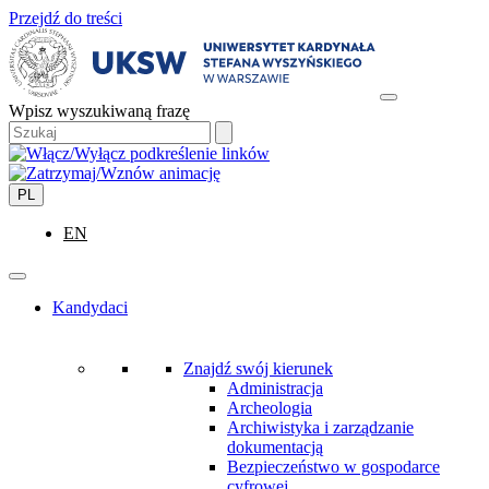
Przejdź do treści
Wpisz wyszukiwaną frazę
PL
EN
Kandydaci
Znajdź swój kierunek
Administracja
Archeologia
Archiwistyka i zarządzanie
dokumentacją
Bezpieczeństwo w gospodarce
cyfrowej