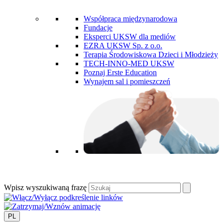
Współpraca międzynarodowa
Fundacje
Eksperci UKSW dla mediów
EZRA UKSW Sp. z o.o.
Terapia Środowiskowa Dzieci i Młodzieży
TECH-INNO-MED UKSW
Poznaj Erste Education
Wynajem sal i pomieszczeń
Wpisz wyszukiwaną frazę
PL