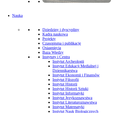
Nauka
Dziedziny i dyscypliny
Kadra naukowa
Projekty
Czasopisma i publikacje
Osiągnięcia
Baza Wiedzy
Instytuty i Centra
Instytut Archeologii
Instytut Edukacji Medialnej i
Dziennikarstwa
Instytut Ekonomii i Finansów
Instytut Filozofii
Instytut Historii
Instytut Historii Sztuki
Instytut Informatyki
Instytut Językoznawstwa
Instytut Literaturoznawstwa
Instytut Matematyki
Instytut Nauk Biologicznych