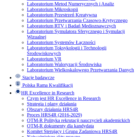
Laboratorium Metod Numerycznych i Analiz
Laboratorium Mikroskopii
Laboratorium Przestrzeń Kreatywna
Laboratorium Przetwarzania Czasowo-Krytycznego
Laboratorium RTV i Badań Medioznawczych
Laboratorium Symulatora Sferycznego i Symulacji
Wizualnej
Laboratorium Systemów Łączności
Laboratorium Toksykologii i Technologii
Środowiskowych
Laboratorium VR
Laboratorium Waloryzacji Środowiska
Laboratorium Wielkoskalowego Przetwarzania Danych
Stacje badawcze
Polska Rama Kwalifikacji
HR Excellence in Research
Czym jest HR Excellence in Research
Strategia i plany działania
Obszary działania HRS4R
Proces HRS4R (2016-2029)
OTM-R Polityka rekrutacji nauczycieli akademickich
OTM-R dokumenty dla kandydata
Komitet Sterujący i Grupa Zadaniowa HRS4R
Najważniejsze akty prawne