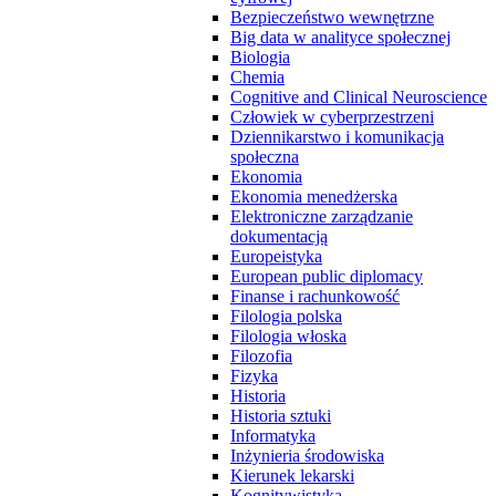
Bezpieczeństwo wewnętrzne
Big data w analityce społecznej
Biologia
Chemia
Cognitive and Clinical Neuroscience
Człowiek w cyberprzestrzeni
Dziennikarstwo i komunikacja
społeczna
Ekonomia
Ekonomia menedżerska
Elektroniczne zarządzanie
dokumentacją
Europeistyka
European public diplomacy
Finanse i rachunkowość
Filologia polska
Filologia włoska
Filozofia
Fizyka
Historia
Historia sztuki
Informatyka
Inżynieria środowiska
Kierunek lekarski
Kognitywistyka