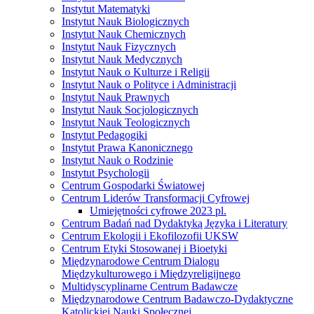
Instytut Matematyki
Instytut Nauk Biologicznych
Instytut Nauk Chemicznych
Instytut Nauk Fizycznych
Instytut Nauk Medycznych
Instytut Nauk o Kulturze i Religii
Instytut Nauk o Polityce i Administracji
Instytut Nauk Prawnych
Instytut Nauk Socjologicznych
Instytut Nauk Teologicznych
Instytut Pedagogiki
Instytut Prawa Kanonicznego
Instytut Nauk o Rodzinie
Instytut Psychologii
Centrum Gospodarki Światowej
Centrum Liderów Transformacji Cyfrowej
Umiejętności cyfrowe 2023 pl.
Centrum Badań nad Dydaktyką Języka i Literatury
Centrum Ekologii i Ekofilozofii UKSW
Centrum Etyki Stosowanej i Bioetyki
Międzynarodowe Centrum Dialogu
Międzykulturowego i Międzyreligijnego
Multidyscyplinarne Centrum Badawcze
Międzynarodowe Centrum Badawczo-Dydaktyczne
Katolickiej Nauki Społecznej