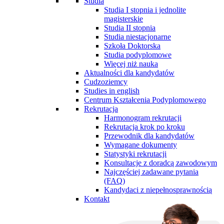
Studia
Studia I stopnia i jednolite
magisterskie
Studia II stopnia
Studia niestacjonarne
Szkoła Doktorska
Studia podyplomowe
Więcej niż nauka
Aktualności dla kandydatów
Cudzoziemcy
Studies in english
Centrum Kształcenia Podyplomowego
Rekrutacja
Harmonogram rekrutacji
Rekrutacja krok po kroku
Przewodnik dla kandydatów
Wymagane dokumenty
Statystyki rekrutacji
Konsultacje z doradcą zawodowym
Najczęściej zadawane pytania
(FAQ)
Kandydaci z niepełnosprawnością
Kontakt