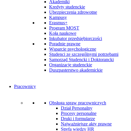
Akademiki
Kredyty studenckie
Ubezpieczenia zdrowotne
Kampusy
Erasmus+
Program MOST
Koła naukowe
Inkubator przedsiębiorczości
Poradnie prawne
Wsparcie psychologiczne
Studenci ze szczególnymi potrzebami
Samorząd Studencki i Doktorancki
Organizacje studenckie
Duszpasterstwo akademickie
Pracownicy
Obsługa spraw pracowniczych
Dział Personalny
Procesy personalne
Druki i formularze
Najważniejsze akty prawne
Strefa wiedzy HR