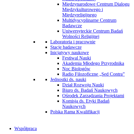
Międzynarodowe Centrum Dialogu
Międzykulturowego i
Międzyreligijnego
Multidyscyplinarne Centrum
Badawcze
Uniwersyteckie Centrum Badań
Wolności Religijnej
Laboratoria i pracownie
Stacje badawcze
Inicjatywy naukowe
Festiwal Nauki
Akademia Młodego Przyrodnika
Noc Biologów
Radio Filozoficzne „Sed Contra”
Jednostki ds. nauki
Dział Rozwoju Nauki
Biuro ds. Badań Naukowych
Ośrodek Zarządzania Projektami
Komisja ds. Etyki Badań
Naukowych
Polska Rama Kwalifikacji
Współpraca