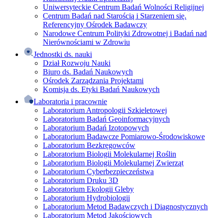
Uniwersyteckie Centrum Badań Wolności Religijnej
Centrum Badań nad Starością i Starzeniem się.
Referencyjny Ośrodek Badawczy
Narodowe Centrum Polityki Zdrowotnej i Badań nad
Nierównościami w Zdrowiu
Jednostki ds. nauki
Dział Rozwoju Nauki
Biuro ds. Badań Naukowych
Ośrodek Zarządzania Projektami
Komisja ds. Etyki Badań Naukowych
Laboratoria i pracownie
Laboratorium Antropologii Szkieletowej
Laboratorium Badań Geoinformacyjnych
Laboratorium Badań Izotopowych
Laboratorium Badawcze Pomiarowo-Środowiskowe
Laboratorium Bezkręgowców
Laboratorium Biologii Molekularnej Roślin
Laboratorium Biologii Molekularnej Zwierząt
Laboratorium Cyberbezpieczeństwa
Laboratorium Druku 3D
Laboratorium Ekologii Gleby
Laboratorium Hydrobiologii
Laboratorium Metod Badawczych i Diagnostycznych
Laboratorium Metod Jakościowych