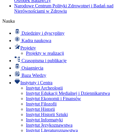
Ośrodek Badawczy
Narodowe Centrum Polityki Zdrowotnej i Badań nad
Nierównościami w Zdrowiu
Nauka
Dziedziny i dyscypliny
Kadra naukowa
Projekty
Projekty w realizacji
Czasopisma i publikacje
Osiągnięcia
Baza Wiedzy
Instytuty i Centra
Instytut Archeologii
Instytut Edukacji Medialnej i Dziennikarstwa
Instytut Ekonomii i Finansów
Instytut Filozofii
Instytut Historii
Instytut Historii Sztuki
Instytut Informatyki
Instytut Językoznawstwa
Instytut Literaturoznawstwa