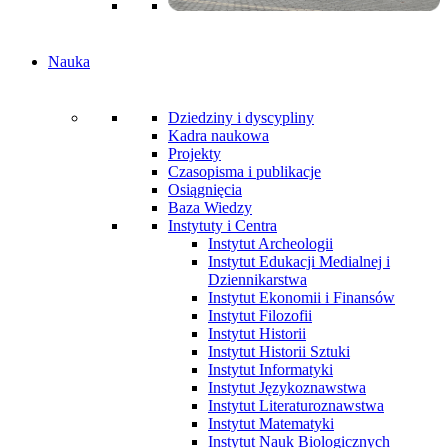
Nauka
Dziedziny i dyscypliny
Kadra naukowa
Projekty
Czasopisma i publikacje
Osiągnięcia
Baza Wiedzy
Instytuty i Centra
Instytut Archeologii
Instytut Edukacji Medialnej i
Dziennikarstwa
Instytut Ekonomii i Finansów
Instytut Filozofii
Instytut Historii
Instytut Historii Sztuki
Instytut Informatyki
Instytut Językoznawstwa
Instytut Literaturoznawstwa
Instytut Matematyki
Instytut Nauk Biologicznych