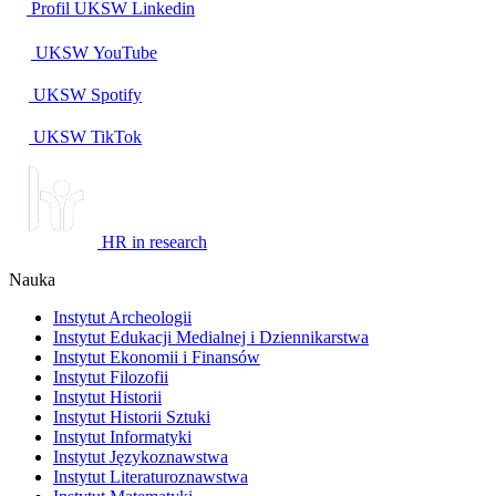
Profil UKSW
Linkedin
UKSW
YouTube
UKSW
Spotify
UKSW TikTok
HR in research
Nauka
Instytut Archeologii
Instytut Edukacji Medialnej i Dziennikarstwa
Instytut Ekonomii i Finansów
Instytut Filozofii
Instytut Historii
Instytut Historii Sztuki
Instytut Informatyki
Instytut Językoznawstwa
Instytut Literaturoznawstwa