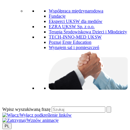
Współpraca międzynarodowa
Fundacje
Eksperci UKSW dla mediów
EZRA UKSW Sp. z o.o.
Terapia Środowiskowa Dzieci i Młodzieży
TECH-INNO-MED UKSW
Poznaj Erste Education
Wynajem sal i pomieszczeń
Wpisz wyszukiwaną frazę
PL