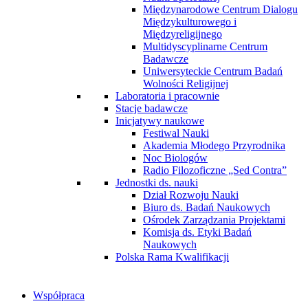
Międzynarodowe Centrum Dialogu
Międzykulturowego i
Międzyreligijnego
Multidyscyplinarne Centrum
Badawcze
Uniwersyteckie Centrum Badań
Wolności Religijnej
Laboratoria i pracownie
Stacje badawcze
Inicjatywy naukowe
Festiwal Nauki
Akademia Młodego Przyrodnika
Noc Biologów
Radio Filozoficzne „Sed Contra”
Jednostki ds. nauki
Dział Rozwoju Nauki
Biuro ds. Badań Naukowych
Ośrodek Zarządzania Projektami
Komisja ds. Etyki Badań
Naukowych
Polska Rama Kwalifikacji
Współpraca