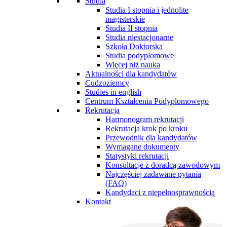
Studia
Studia I stopnia i jednolite
magisterskie
Studia II stopnia
Studia niestacjonarne
Szkoła Doktorska
Studia podyplomowe
Więcej niż nauka
Aktualności dla kandydatów
Cudzoziemcy
Studies in english
Centrum Kształcenia Podyplomowego
Rekrutacja
Harmonogram rekrutacji
Rekrutacja krok po kroku
Przewodnik dla kandydatów
Wymagane dokumenty
Statystyki rekrutacji
Konsultacje z doradcą zawodowym
Najczęściej zadawane pytania
(FAQ)
Kandydaci z niepełnosprawnością
Kontakt