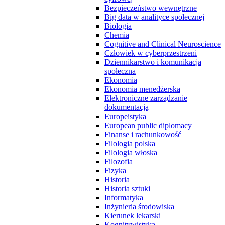
Bezpieczeństwo wewnętrzne
Big data w analityce społecznej
Biologia
Chemia
Cognitive and Clinical Neuroscience
Człowiek w cyberprzestrzeni
Dziennikarstwo i komunikacja
społeczna
Ekonomia
Ekonomia menedżerska
Elektroniczne zarządzanie
dokumentacją
Europeistyka
European public diplomacy
Finanse i rachunkowość
Filologia polska
Filologia włoska
Filozofia
Fizyka
Historia
Historia sztuki
Informatyka
Inżynieria środowiska
Kierunek lekarski
Kognitywistyka