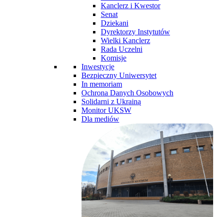
Kanclerz i Kwestor
Senat
Dziekani
Dyrektorzy Instytutów
Wielki Kanclerz
Rada Uczelni
Komisje
Inwestycje
Bezpieczny Uniwersytet
In memoriam
Ochrona Danych Osobowych
Solidarni z Ukrainą
Monitor UKSW
Dla mediów