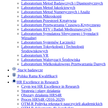
Laboratorium Metod Badawczych i Diagnostycznych
Laboratorium Metod Jakościowych
Laboratorium Metod Numerycznych i Analiz
Laboratorium Mikroskopii
Laboratorium Przestrzeń Kreatywna
Laboratorium Przetwarzania Czasowo-Krytycznego
Laboratorium RTV i Badań Medioznawczych
Laboratorium Symulatora Sferycznego i Symulacji
Wizualnej
Laboratorium Systemów Łączności
Laboratorium Toksykologii i Technologii
Środowiskowych
Laboratorium VR
Laboratorium Waloryzacji Środowiska
Laboratorium Wielkoskalowego Przetwarzania Danych
Stacje badawcze
Polska Rama Kwalifikacji
HR Excellence in Research
Czym jest HR Excellence in Research
Strategia i plany działania
Obszary działania HRS4R
Proces HRS4R (2016-2029)
OTM-R Polityka rekrutacji nauczycieli akademickich