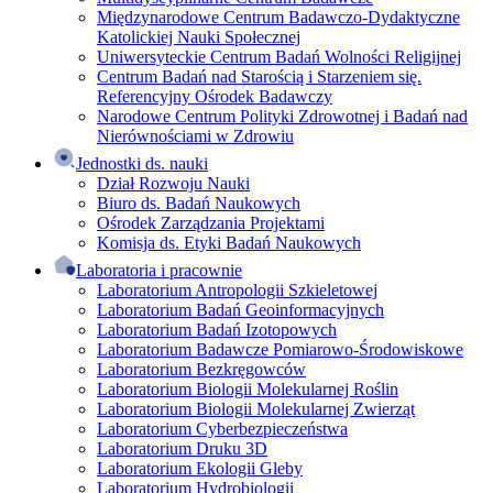
Międzynarodowe Centrum Badawczo-Dydaktyczne
Katolickiej Nauki Społecznej
Uniwersyteckie Centrum Badań Wolności Religijnej
Centrum Badań nad Starością i Starzeniem się.
Referencyjny Ośrodek Badawczy
Narodowe Centrum Polityki Zdrowotnej i Badań nad
Nierównościami w Zdrowiu
Jednostki ds. nauki
Dział Rozwoju Nauki
Biuro ds. Badań Naukowych
Ośrodek Zarządzania Projektami
Komisja ds. Etyki Badań Naukowych
Laboratoria i pracownie
Laboratorium Antropologii Szkieletowej
Laboratorium Badań Geoinformacyjnych
Laboratorium Badań Izotopowych
Laboratorium Badawcze Pomiarowo-Środowiskowe
Laboratorium Bezkręgowców
Laboratorium Biologii Molekularnej Roślin
Laboratorium Biologii Molekularnej Zwierząt
Laboratorium Cyberbezpieczeństwa
Laboratorium Druku 3D
Laboratorium Ekologii Gleby
Laboratorium Hydrobiologii