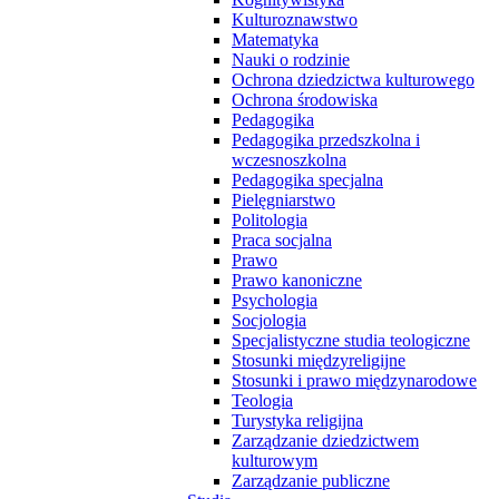
Kulturoznawstwo
Matematyka
Nauki o rodzinie
Ochrona dziedzictwa kulturowego
Ochrona środowiska
Pedagogika
Pedagogika przedszkolna i
wczesnoszkolna
Pedagogika specjalna
Pielęgniarstwo
Politologia
Praca socjalna
Prawo
Prawo kanoniczne
Psychologia
Socjologia
Specjalistyczne studia teologiczne
Stosunki międzyreligijne
Stosunki i prawo międzynarodowe
Teologia
Turystyka religijna
Zarządzanie dziedzictwem
kulturowym
Zarządzanie publiczne