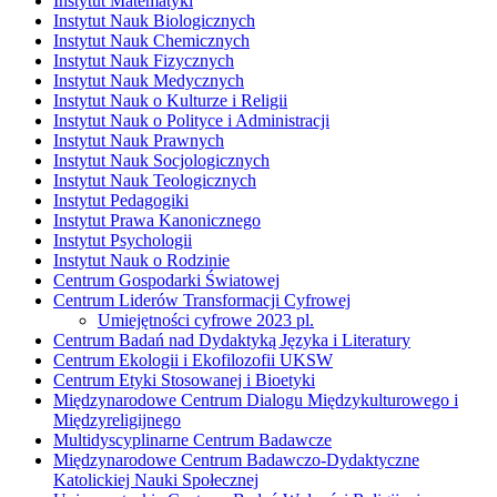
Instytut Matematyki
Instytut Nauk Biologicznych
Instytut Nauk Chemicznych
Instytut Nauk Fizycznych
Instytut Nauk Medycznych
Instytut Nauk o Kulturze i Religii
Instytut Nauk o Polityce i Administracji
Instytut Nauk Prawnych
Instytut Nauk Socjologicznych
Instytut Nauk Teologicznych
Instytut Pedagogiki
Instytut Prawa Kanonicznego
Instytut Psychologii
Instytut Nauk o Rodzinie
Centrum Gospodarki Światowej
Centrum Liderów Transformacji Cyfrowej
Umiejętności cyfrowe 2023 pl.
Centrum Badań nad Dydaktyką Języka i Literatury
Centrum Ekologii i Ekofilozofii UKSW
Centrum Etyki Stosowanej i Bioetyki
Międzynarodowe Centrum Dialogu Międzykulturowego i
Międzyreligijnego
Multidyscyplinarne Centrum Badawcze
Międzynarodowe Centrum Badawczo-Dydaktyczne
Katolickiej Nauki Społecznej