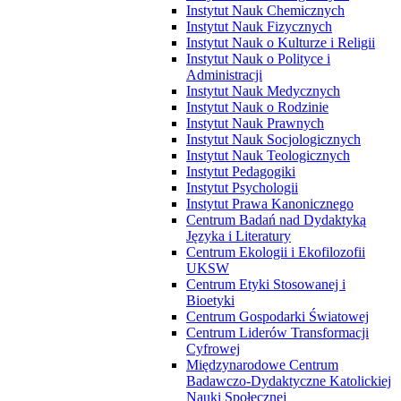
Instytut Nauk Chemicznych
Instytut Nauk Fizycznych
Instytut Nauk o Kulturze i Religii
Instytut Nauk o Polityce i
Administracji
Instytut Nauk Medycznych
Instytut Nauk o Rodzinie
Instytut Nauk Prawnych
Instytut Nauk Socjologicznych
Instytut Nauk Teologicznych
Instytut Pedagogiki
Instytut Psychologii
Instytut Prawa Kanonicznego
Centrum Badań nad Dydaktyką
Języka i Literatury
Centrum Ekologii i Ekofilozofii
UKSW
Centrum Etyki Stosowanej i
Bioetyki
Centrum Gospodarki Światowej
Centrum Liderów Transformacji
Cyfrowej
Międzynarodowe Centrum
Badawczo-Dydaktyczne Katolickiej
Nauki Społecznej