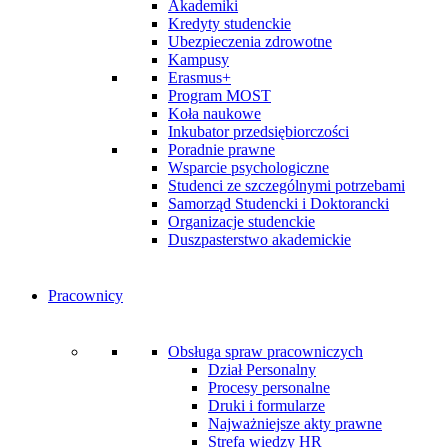
Akademiki
Kredyty studenckie
Ubezpieczenia zdrowotne
Kampusy
Erasmus+
Program MOST
Koła naukowe
Inkubator przedsiębiorczości
Poradnie prawne
Wsparcie psychologiczne
Studenci ze szczególnymi potrzebami
Samorząd Studencki i Doktorancki
Organizacje studenckie
Duszpasterstwo akademickie
Pracownicy
Obsługa spraw pracowniczych
Dział Personalny
Procesy personalne
Druki i formularze
Najważniejsze akty prawne
Strefa wiedzy HR