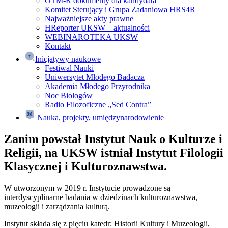
OTM-R dokumenty dla kandydata
Komitet Sterujący i Grupa Zadaniowa HRS4R
Najważniejsze akty prawne
HReporter UKSW – aktualności
WEBINAROTEKA UKSW
Kontakt
Inicjatywy naukowe
Festiwal Nauki
Uniwersytet Młodego Badacza
Akademia Młodego Przyrodnika
Noc Biologów
Radio Filozoficzne „Sed Contra”
Nauka, projekty, umiędzynarodowienie
Zanim powstał Instytut Nauk o Kulturze i
Religii, na UKSW istniał Instytut Filologii
Klasycznej i Kulturoznawstwa.
W utworzonym w 2019 r. Instytucie prowadzone są
interdyscyplinarne badania w dziedzinach kulturoznawstwa,
muzeologii i zarządzania kulturą.
Instytut składa się z pięciu katedr: Historii Kultury i Muzeologii,