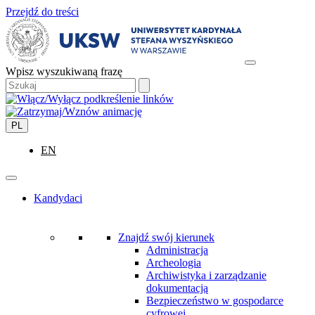
Przejdź do treści
Wpisz wyszukiwaną frazę
PL
EN
Kandydaci
Znajdź swój kierunek
Administracja
Archeologia
Archiwistyka i zarządzanie
dokumentacją
Bezpieczeństwo w gospodarce
cyfrowej