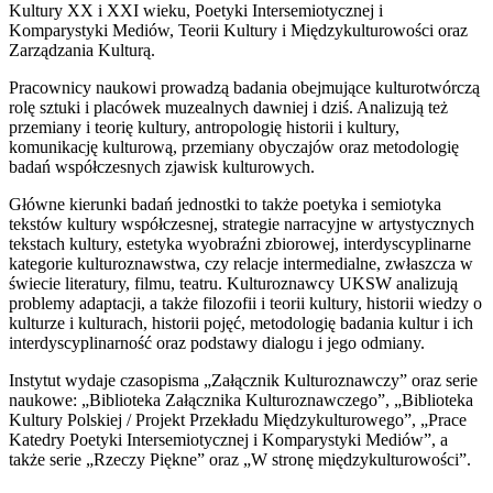
Kultury XX i XXI wieku, Poetyki Intersemiotycznej i
Komparystyki Mediów, Teorii Kultury i Międzykulturowości oraz
Zarządzania Kulturą.
Pracownicy naukowi prowadzą badania obejmujące kulturotwórczą
rolę sztuki i placówek muzealnych dawniej i dziś. Analizują też
przemiany i teorię kultury, antropologię historii i kultury,
komunikację kulturową, przemiany obyczajów oraz metodologię
badań współczesnych zjawisk kulturowych.
Główne kierunki badań jednostki to także poetyka i semiotyka
tekstów kultury współczesnej, strategie narracyjne w artystycznych
tekstach kultury, estetyka wyobraźni zbiorowej, interdyscyplinarne
kategorie kulturoznawstwa, czy relacje intermedialne, zwłaszcza w
świecie literatury, filmu, teatru. Kulturoznawcy UKSW analizują
problemy adaptacji, a także filozofii i teorii kultury, historii wiedzy o
kulturze i kulturach, historii pojęć, metodologię badania kultur i ich
interdyscyplinarność oraz podstawy dialogu i jego odmiany.
Instytut wydaje czasopisma „Załącznik Kulturoznawczy” oraz serie
naukowe: „Biblioteka Załącznika Kulturoznawczego”, „Biblioteka
Kultury Polskiej / Projekt Przekładu Międzykulturowego”, „Prace
Katedry Poetyki Intersemiotycznej i Komparystyki Mediów”, a
także serie „Rzeczy Piękne” oraz „W stronę międzykulturowości”.