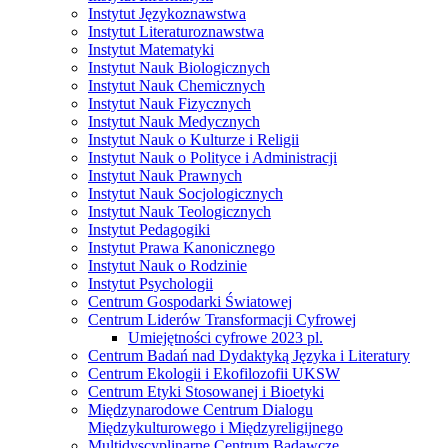
Instytut Językoznawstwa
Instytut Literaturoznawstwa
Instytut Matematyki
Instytut Nauk Biologicznych
Instytut Nauk Chemicznych
Instytut Nauk Fizycznych
Instytut Nauk Medycznych
Instytut Nauk o Kulturze i Religii
Instytut Nauk o Polityce i Administracji
Instytut Nauk Prawnych
Instytut Nauk Socjologicznych
Instytut Nauk Teologicznych
Instytut Pedagogiki
Instytut Prawa Kanonicznego
Instytut Nauk o Rodzinie
Instytut Psychologii
Centrum Gospodarki Światowej
Centrum Liderów Transformacji Cyfrowej
Umiejętności cyfrowe 2023 pl.
Centrum Badań nad Dydaktyką Języka i Literatury
Centrum Ekologii i Ekofilozofii UKSW
Centrum Etyki Stosowanej i Bioetyki
Międzynarodowe Centrum Dialogu
Międzykulturowego i Międzyreligijnego
Multidyscyplinarne Centrum Badawcze