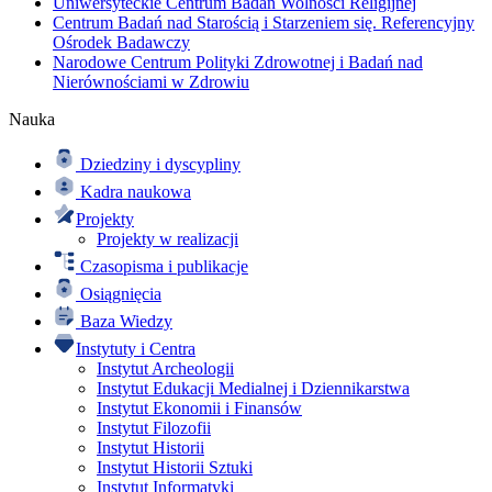
Uniwersyteckie Centrum Badań Wolności Religijnej
Centrum Badań nad Starością i Starzeniem się. Referencyjny
Ośrodek Badawczy
Narodowe Centrum Polityki Zdrowotnej i Badań nad
Nierównościami w Zdrowiu
Nauka
Dziedziny i dyscypliny
Kadra naukowa
Projekty
Projekty w realizacji
Czasopisma i publikacje
Osiągnięcia
Baza Wiedzy
Instytuty i Centra
Instytut Archeologii
Instytut Edukacji Medialnej i Dziennikarstwa
Instytut Ekonomii i Finansów
Instytut Filozofii
Instytut Historii
Instytut Historii Sztuki
Instytut Informatyki