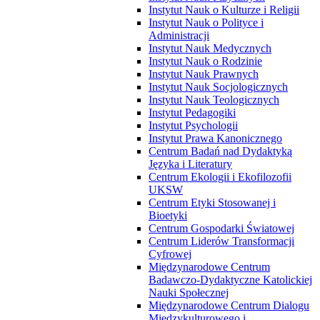
Instytut Nauk o Kulturze i Religii
Instytut Nauk o Polityce i
Administracji
Instytut Nauk Medycznych
Instytut Nauk o Rodzinie
Instytut Nauk Prawnych
Instytut Nauk Socjologicznych
Instytut Nauk Teologicznych
Instytut Pedagogiki
Instytut Psychologii
Instytut Prawa Kanonicznego
Centrum Badań nad Dydaktyką
Języka i Literatury
Centrum Ekologii i Ekofilozofii
UKSW
Centrum Etyki Stosowanej i
Bioetyki
Centrum Gospodarki Światowej
Centrum Liderów Transformacji
Cyfrowej
Międzynarodowe Centrum
Badawczo-Dydaktyczne Katolickiej
Nauki Społecznej
Międzynarodowe Centrum Dialogu
Międzykulturowego i