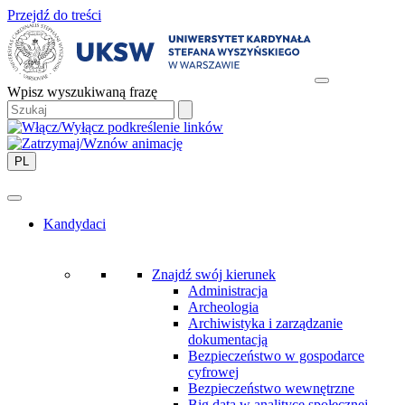
Przejdź do treści
Wpisz wyszukiwaną frazę
PL
Kandydaci
Znajdź swój kierunek
Administracja
Archeologia
Archiwistyka i zarządzanie
dokumentacją
Bezpieczeństwo w gospodarce
cyfrowej
Bezpieczeństwo wewnętrzne
Big data w analityce społecznej