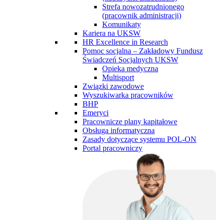
Strefa nowozatrudnionego
(pracownik administracji)
Komunikaty
Kariera na UKSW
HR Excellence in Research
Pomoc socjalna – Zakładowy Fundusz
Świadczeń Socjalnych UKSW
Opieka medyczna
Multisport
Związki zawodowe
Wyszukiwarka pracowników
BHP
Emeryci
Pracownicze plany kapitałowe
Obsługa informatyczna
Zasady dotyczące systemu POL-ON
Portal pracowniczy