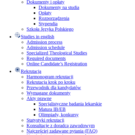
Dokumenty i opłaty
Dokumenty na studia
Opłaty
Rozporządzenia
Stypendia
Szkoła Języka Polskiego
Studies in english
Admission process
Admission schedule
Specialized Theological Studies
Required documents
Online Candidate’s Registration
Rekrutacja
Harmonogram rekrutacji
Rekrutacja krok po kroku
Przewodnik dla kandydatów
Wymagane dokumenty
Akty prawne
Specjalistyczne badania lekarskie
Matura IB/EB
Olimpiady, konkursy
Statystyki rekrutacji
Konsultacje z doradcą zawodowym
Najczęściej zadawane pytania (FAQ)