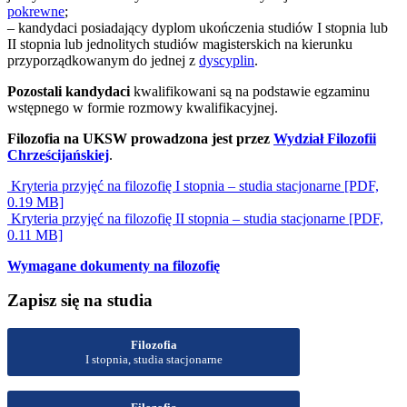
pokrewne
;
– kandydaci posiadający dyplom ukończenia studiów I stopnia lub
II stopnia lub jednolitych studiów magisterskich na kierunku
przyporządkowanym do jednej z
dyscyplin
.
Pozostali kandydaci
kwalifikowani są na podstawie egzaminu
wstępnego w formie rozmowy kwalifikacyjnej.
Filozofia na UKSW prowadzona jest przez
Wydział Filozofii
Chrześcijańskiej
.
Kryteria przyjęć na filozofię I stopnia – studia stacjonarne [PDF,
0.19 MB]
Kryteria przyjęć na filozofię II stopnia – studia stacjonarne [PDF,
0.11 MB]
Wymagane dokumenty na filozofię
Zapisz się na studia
Filozofia
I stopnia, studia stacjonarne