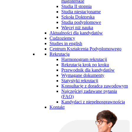
magisterskie
Studia II stopnia
Studia niestacjonarne
Szkoła Doktorska
Studia podyplomowe
Więcej niż nauka
Aktualności dla kandydatów
Cudzoziemcy
Studies in english
Centrum Kształcenia Podyplomowego
Rekrutacja
Harmonogram rekrutacji
Rekrutacja krok po kroku
Przewodnik dla kandydatów
Wymagane dokumenty
Statystyki rekrutacji
Konsultacje z doradcą zawodowym
Najczęściej zadawane pytania
(FAQ)
Kandydaci z niepełnosprawnością
Kontakt