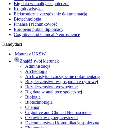
Big data w analityce społecznej
Kognitywistyka
Elektroniczne zarządzanie dokumentacją
Biotechnologia
Finanse i rachunkowość
European public diplomacy
Cognitive and Clinical Neuroscience
Kandydaci
Matura z UKSW
Znajdź swój kierunek
Administracja
Archeologia
Archiwistyka i zarządzanie dokumentacją
Bezpieczeństwo w gospodarce cyfrowej
Bezpieczeństwo wewnętrzne
Big data w analityce społecznej
Biologia
Biotechnologia
Chemia
Cognitive and Clinical Neuroscience
Człowiek w cyberprzestrzeni
Dziennikarstwo i komunikacja społeczna
Ekonomia