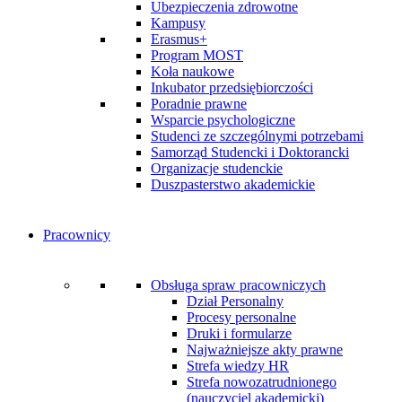
Ubezpieczenia zdrowotne
Kampusy
Erasmus+
Program MOST
Koła naukowe
Inkubator przedsiębiorczości
Poradnie prawne
Wsparcie psychologiczne
Studenci ze szczególnymi potrzebami
Samorząd Studencki i Doktorancki
Organizacje studenckie
Duszpasterstwo akademickie
Pracownicy
Obsługa spraw pracowniczych
Dział Personalny
Procesy personalne
Druki i formularze
Najważniejsze akty prawne
Strefa wiedzy HR
Strefa nowozatrudnionego
(nauczyciel akademicki)