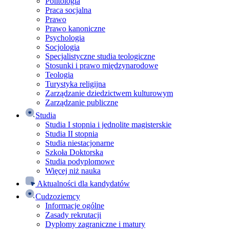
Politologia
Praca socjalna
Prawo
Prawo kanoniczne
Psychologia
Socjologia
Specjalistyczne studia teologiczne
Stosunki i prawo międzynarodowe
Teologia
Turystyka religijna
Zarządzanie dziedzictwem kulturowym
Zarządzanie publiczne
Studia
Studia I stopnia i jednolite magisterskie
Studia II stopnia
Studia niestacjonarne
Szkoła Doktorska
Studia podyplomowe
Więcej niż nauka
Aktualności dla kandydatów
Cudzoziemcy
Informacje ogólne
Zasady rekrutacji
Dyplomy zagraniczne i matury