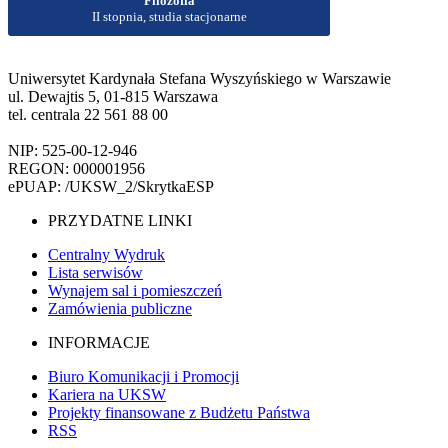
Filozofia
II stopnia, studia stacjonarne
Uniwersytet Kardynała Stefana Wyszyńskiego w Warszawie
ul. Dewajtis 5, 01-815 Warszawa
tel. centrala 22 561 88 00
NIP: 525-00-12-946
REGON: 000001956
ePUAP: /UKSW_2/SkrytkaESP
PRZYDATNE LINKI
Centralny Wydruk
Lista serwisów
Wynajem sal i pomieszczeń
Zamówienia publiczne
INFORMACJE
Biuro Komunikacji i Promocji
Kariera na UKSW
Projekty finansowane z Budżetu Państwa
RSS