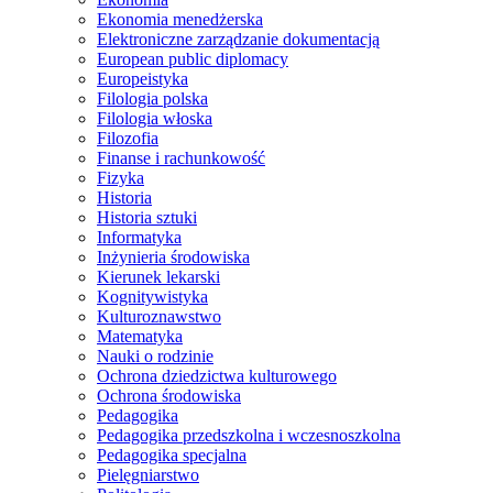
Ekonomia menedżerska
Elektroniczne zarządzanie dokumentacją
European public diplomacy
Europeistyka
Filologia polska
Filologia włoska
Filozofia
Finanse i rachunkowość
Fizyka
Historia
Historia sztuki
Informatyka
Inżynieria środowiska
Kierunek lekarski
Kognitywistyka
Kulturoznawstwo
Matematyka
Nauki o rodzinie
Ochrona dziedzictwa kulturowego
Ochrona środowiska
Pedagogika
Pedagogika przedszkolna i wczesnoszkolna
Pedagogika specjalna
Pielęgniarstwo