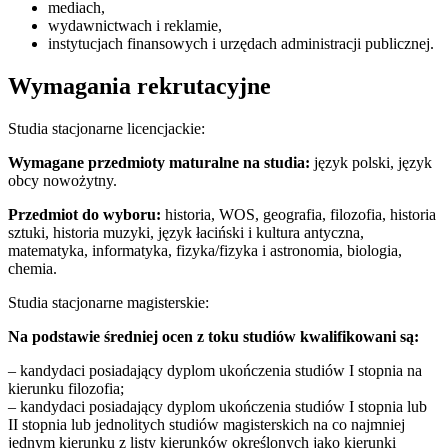
mediach,
wydawnictwach i reklamie,
instytucjach finansowych i urzędach administracji publicznej.
Wymagania rekrutacyjne
Studia stacjonarne licencjackie:
Wymagane przedmioty
maturalne na studia:
język polski, język
obcy nowożytny.
Przedmiot do wyboru:
historia, WOS, geografia, filozofia, historia
sztuki, historia muzyki, język łaciński i kultura antyczna,
matematyka, informatyka, fizyka/fizyka i astronomia, biologia,
chemia.
Studia stacjonarne magisterskie:
Na podstawie średniej ocen z toku studiów kwalifikowani są:
– kandydaci posiadający dyplom ukończenia studiów I stopnia na
kierunku filozofia;
– kandydaci posiadający dyplom ukończenia studiów I stopnia lub
II stopnia lub jednolitych studiów magisterskich na co najmniej
jednym kierunku z listy kierunków określonych jako kierunki