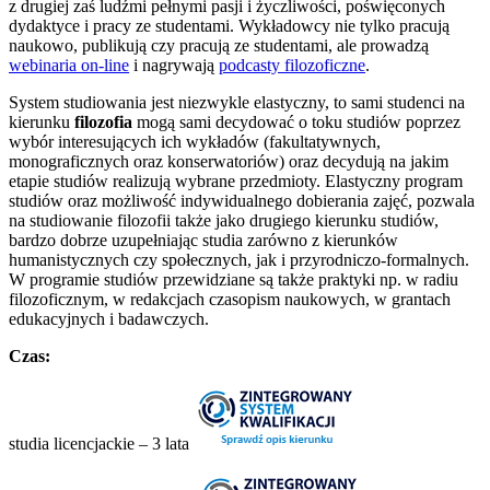
z drugiej zaś ludźmi pełnymi pasji i życzliwości, poświęconych
dydaktyce i pracy ze studentami. Wykładowcy nie tylko pracują
naukowo, publikują czy pracują ze studentami, ale prowadzą
webinaria on-line
i nagrywają
podcasty filozoficzne
.
System studiowania jest niezwykle elastyczny, to sami studenci na
kierunku
filozofia
mogą sami decydować o toku studiów poprzez
wybór interesujących ich wykładów (fakultatywnych,
monograficznych oraz konserwatoriów) oraz decydują na jakim
etapie studiów realizują wybrane przedmioty. Elastyczny program
studiów oraz możliwość indywidualnego dobierania zajęć, pozwala
na studiowanie filozofii także jako drugiego kierunku studiów,
bardzo dobrze uzupełniając studia zarówno z kierunków
humanistycznych czy społecznych, jak i przyrodniczo-formalnych.
W programie studiów przewidziane są także praktyki np. w radiu
filozoficznym, w redakcjach czasopism naukowych, w grantach
edukacyjnych i badawczych.
Czas:
studia licencjackie – 3 lata