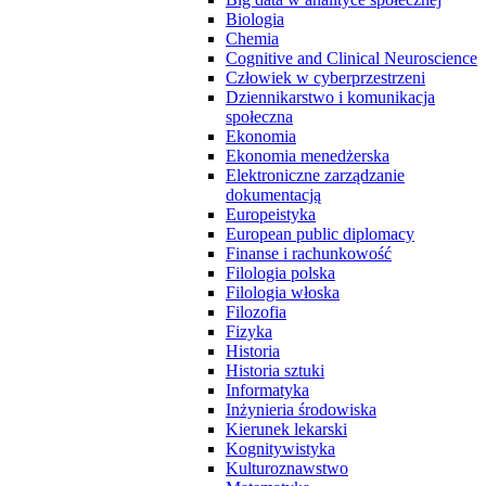
Biologia
Chemia
Cognitive and Clinical Neuroscience
Człowiek w cyberprzestrzeni
Dziennikarstwo i komunikacja
społeczna
Ekonomia
Ekonomia menedżerska
Elektroniczne zarządzanie
dokumentacją
Europeistyka
European public diplomacy
Finanse i rachunkowość
Filologia polska
Filologia włoska
Filozofia
Fizyka
Historia
Historia sztuki
Informatyka
Inżynieria środowiska
Kierunek lekarski
Kognitywistyka
Kulturoznawstwo