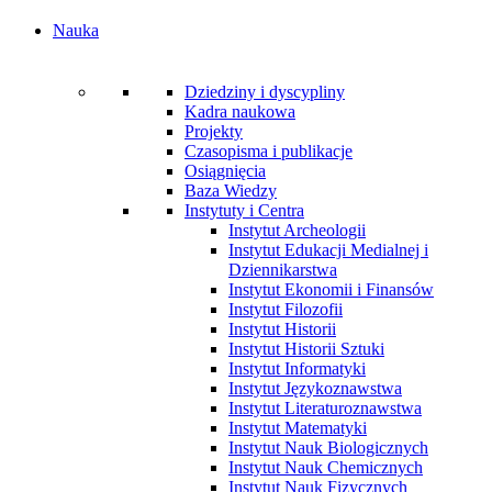
Nauka
Dziedziny i dyscypliny
Kadra naukowa
Projekty
Czasopisma i publikacje
Osiągnięcia
Baza Wiedzy
Instytuty i Centra
Instytut Archeologii
Instytut Edukacji Medialnej i
Dziennikarstwa
Instytut Ekonomii i Finansów
Instytut Filozofii
Instytut Historii
Instytut Historii Sztuki
Instytut Informatyki
Instytut Językoznawstwa
Instytut Literaturoznawstwa
Instytut Matematyki
Instytut Nauk Biologicznych
Instytut Nauk Chemicznych
Instytut Nauk Fizycznych