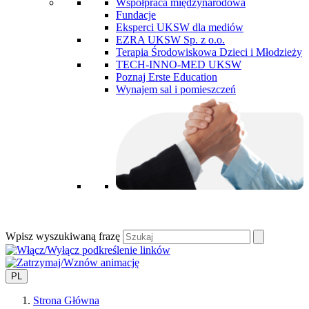
Współpraca międzynarodowa
Fundacje
Eksperci UKSW dla mediów
EZRA UKSW Sp. z o.o.
Terapia Środowiskowa Dzieci i Młodzieży
TECH-INNO-MED UKSW
Poznaj Erste Education
Wynajem sal i pomieszczeń
Wpisz wyszukiwaną frazę
PL
Strona Główna