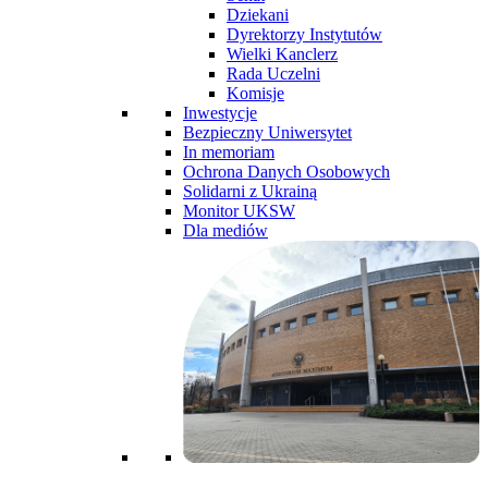
Dziekani
Dyrektorzy Instytutów
Wielki Kanclerz
Rada Uczelni
Komisje
Inwestycje
Bezpieczny Uniwersytet
In memoriam
Ochrona Danych Osobowych
Solidarni z Ukrainą
Monitor UKSW
Dla mediów