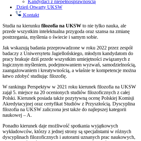
Kandydaci z niepełnosprawnością
Dzień Otwarty UKSW
Kontakt
Studia na kierunku
filozofia na UKSW
to nie tylko nauka, ale
przede wszystkim intelektualna przygoda oraz szansa na zmianę
postrzegania, myślenia o świecie i samym sobie.
Jak wskazują badania przeprowadzone w roku 2022 przez zespół
badaczy z Uniwersytetu Jagiellońskiego, młodym kandydatom do
pracy brakuje dziś przede wszystkim umiejętności związanych z
logicznym myśleniem, podejmowaniem wyzwań, samodzielnością,
zaangażowaniem i kreatywnością, a właśnie te kompetencje można
łatwo zdobyć studiując filozofię.
W rankingu Perspektyw w 2021 roku kierunek filozofia na UKSW
zajął 5. miejsce na 20 ocenionych studiów filozoficznych z całej
Polski. Kierunek posiada także pozytywną ocenę Polskiej Komisji
Akredytacyjnej oraz certyfikat Studiów z Przyszłością. Dyscyplina
filozofia na UKSW zaliczona jest także do najlepszej kategorii
naukowej – A.
Ponadto kierunek daje możliwość spotkania wyjątkowych
wykładowców, którzy z jednej strony są specjalistami w różnych
dyscyplinach filozoficznych i autorami uznanych prac naukowych,