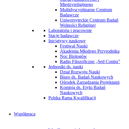
Międzyreligijnego
Multidyscyplinarne Centrum
Badawcze
Uniwersyteckie Centrum Badań
Wolności Religijnej
Laboratoria i pracownie
Stacje badawcze
Inicjatywy naukowe
Festiwal Nauki
Akademia Młodego Przyrodnika
Noc Biologów
Radio Filozoficzne „Sed Contra”
Jednostki ds. nauki
Dział Rozwoju Nauki
Biuro ds. Badań Naukowych
Ośrodek Zarządzania Projektami
Komisja ds. Etyki Badań
Naukowych
Polska Rama Kwalifikacji
Współpraca