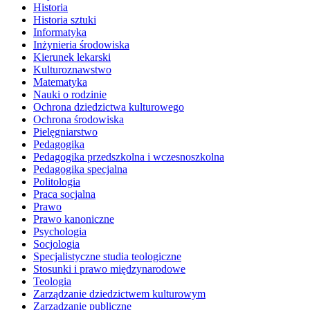
Historia
Historia sztuki
Informatyka
Inżynieria środowiska
Kierunek lekarski
Kulturoznawstwo
Matematyka
Nauki o rodzinie
Ochrona dziedzictwa kulturowego
Ochrona środowiska
Pielęgniarstwo
Pedagogika
Pedagogika przedszkolna i wczesnoszkolna
Pedagogika specjalna
Politologia
Praca socjalna
Prawo
Prawo kanoniczne
Psychologia
Socjologia
Specjalistyczne studia teologiczne
Stosunki i prawo międzynarodowe
Teologia
Zarządzanie dziedzictwem kulturowym
Zarządzanie publiczne