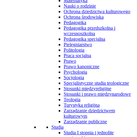
Matematyka
Nauki o rodzinie
Ochrona dziedzictwa kulturowego
Ochrona środowiska
Pedagogika
Pedagogika przedszkolna i
wczesnoszkolna
Pedagogika specjalna
Pielęgniarstwo
Politologia
Praca socjalna
Prawo
Prawo kanoniczne
Psychologia
Socjologia
Specjalistyczne studia teologiczne
Stosunki międzyreligijne
Stosunki i prawo międzynarodowe
Teologia
Turystyka religijna
Zarządzanie dziedzictwem
kulturowym
Zarządzanie publiczne
Studia
Studia I stopnia i jednolite