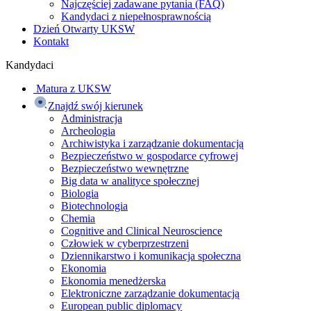
Najczęściej zadawane pytania (FAQ)
Kandydaci z niepełnosprawnością
Dzień Otwarty UKSW
Kontakt
Kandydaci
Matura z UKSW
Znajdź swój kierunek
Administracja
Archeologia
Archiwistyka i zarządzanie dokumentacją
Bezpieczeństwo w gospodarce cyfrowej
Bezpieczeństwo wewnętrzne
Big data w analityce społecznej
Biologia
Biotechnologia
Chemia
Cognitive and Clinical Neuroscience
Człowiek w cyberprzestrzeni
Dziennikarstwo i komunikacja społeczna
Ekonomia
Ekonomia menedżerska
Elektroniczne zarządzanie dokumentacją
European public diplomacy