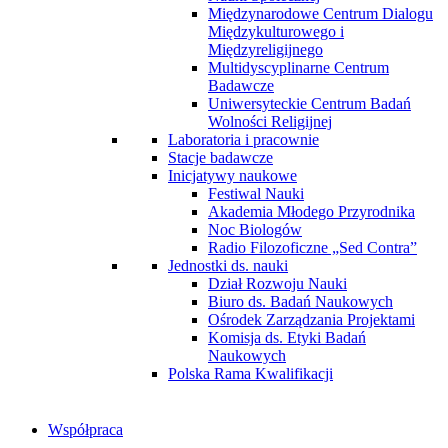
Międzynarodowe Centrum Dialogu
Międzykulturowego i
Międzyreligijnego
Multidyscyplinarne Centrum
Badawcze
Uniwersyteckie Centrum Badań
Wolności Religijnej
Laboratoria i pracownie
Stacje badawcze
Inicjatywy naukowe
Festiwal Nauki
Akademia Młodego Przyrodnika
Noc Biologów
Radio Filozoficzne „Sed Contra”
Jednostki ds. nauki
Dział Rozwoju Nauki
Biuro ds. Badań Naukowych
Ośrodek Zarządzania Projektami
Komisja ds. Etyki Badań
Naukowych
Polska Rama Kwalifikacji
Współpraca