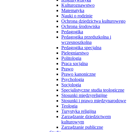
Kulturoznawstwo
Matematyka
Nauki o rodzinie
Ochrona dziedzictwa kulturowego
Ochrona środowiska
Pedagogika
Pedagogika przedszkolna i
wczesnoszkolna
Pedagogika specjalna
Pielęgniarstwo
Politologia
Praca socjalna
Prawo
Prawo kanoniczne
Psychologia
Socjologia
Specjalistyczne studia teologiczne
Stosunki międzyreligijne
Stosunki i prawo międzynarodowe
Teologia
Turystyka religijna
Zarządzanie dziedzictwem
kulturowym
Zarządzanie publiczne