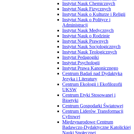
Instytut Nauk Chemicznych
Instytut Nauk Fizycznych
Instytut Nauk o Kulturze i Religii
Instytut Nauk o Polityce i
Administracji
Instytut Nauk Medycznych
Instytut Nauk o Rodzinie
Instytut Nauk Prawnych
Instytut Nauk Socjologicznych
Instytut Nauk Teologicznych
Instytut Pedagogiki
Instytut Psychologii
Instytut Prawa Kanonicznego
Centrum Badań nad Dydaktyką
Języka i Literatury
Centrum Ekologii i Ekofilozofii
UKSW
Centrum Etyki Stosowanej i
Bioetyki
Centrum Gospodarki Światowej
Centrum Liderów Transformacji
Cyfrowej
Międzynarodowe Centrum
Badawczo-Dydaktyczne Katolickiej
Nauki Społecznej