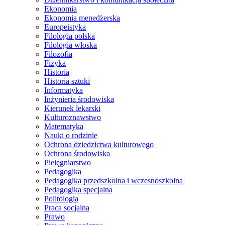
Ekonomia
Ekonomia menedżerska
Europeistyka
Filologia polska
Filologia włoska
Filozofia
Fizyka
Historia
Historia sztuki
Informatyka
Inżynieria środowiska
Kierunek lekarski
Kulturoznawstwo
Matematyka
Nauki o rodzinie
Ochrona dziedzictwa kulturowego
Ochrona środowiska
Pielęgniarstwo
Pedagogika
Pedagogika przedszkolna i wczesnoszkolna
Pedagogika specjalna
Politologia
Praca socjalna
Prawo