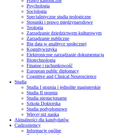
Prawo kanoniczne
Psychologia
Socjologia
Specjalistyczne studia teologiczne
Stosunki i prawo międzynarodowe
Teologia
Zarządzanie dziedzictwem kulturowym
Zarządzanie publiczne
Big data w analityce społecznej
Kognitywistyka
Elektroniczne zarządzanie dokumentacją
Biotechnologia
Finanse i rachunkowość
European public diplomacy
Cognitive and Clinical Neuroscience
Studia
Studia I stopnia i jednolite magisterskie
Studia II stopnia
Studia niestacjonarne
Szkoła Doktorska
Studia podyplomowe
Więcej niż nauka
Aktualności dla kandydatów
Cudzoziemcy
Informacje ogólne