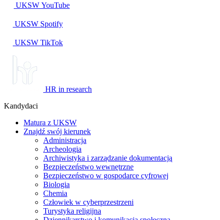
UKSW
YouTube
UKSW
Spotify
UKSW TikTok
HR in research
Kandydaci
Matura z UKSW
Znajdź swój kierunek
Administracja
Archeologia
Archiwistyka i zarządzanie dokumentacją
Bezpieczeństwo wewnętrzne
Bezpieczeństwo w gospodarce cyfrowej
Biologia
Chemia
Człowiek w cyberprzestrzeni
Turystyka religijna
Dziennikarstwo i komunikacja społeczna