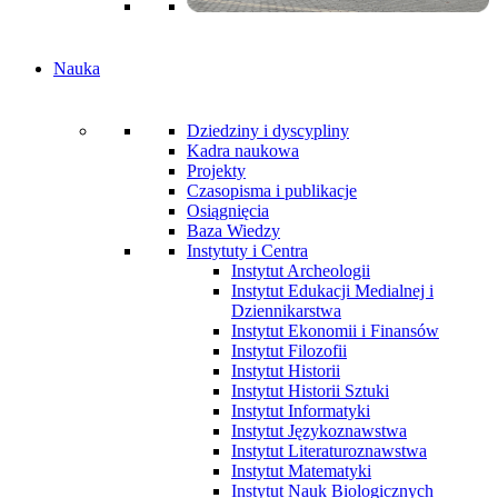
Nauka
Dziedziny i dyscypliny
Kadra naukowa
Projekty
Czasopisma i publikacje
Osiągnięcia
Baza Wiedzy
Instytuty i Centra
Instytut Archeologii
Instytut Edukacji Medialnej i
Dziennikarstwa
Instytut Ekonomii i Finansów
Instytut Filozofii
Instytut Historii
Instytut Historii Sztuki
Instytut Informatyki
Instytut Językoznawstwa
Instytut Literaturoznawstwa
Instytut Matematyki
Instytut Nauk Biologicznych