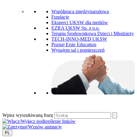
Współpraca międzynarodowa
Fundacje
Eksperci UKSW dla mediów
EZRA UKSW Sp. z o.o.
Terapia Środowiskowa Dzieci i Młodzieży
TECH-INNO-MED UKSW
Poznaj Erste Education
Wynajem sal i pomieszczeń
Wpisz wyszukiwaną frazę
PL