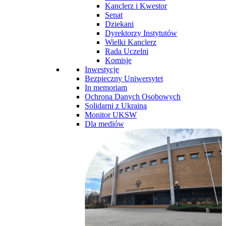
Kanclerz i Kwestor
Senat
Dziekani
Dyrektorzy Instytutów
Wielki Kanclerz
Rada Uczelni
Komisje
Inwestycje
Bezpieczny Uniwersytet
In memoriam
Ochrona Danych Osobowych
Solidarni z Ukrainą
Monitor UKSW
Dla mediów