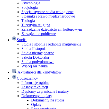
Psychologia
Socjologia
Specjalistyczne studia teologiczne
Stosunki i prawo międzynarodowe
Teologia
Turystyka religijna
Zarządzanie dziedzictwem kulturowym
Zarządzanie publiczne
Studia
Studia I stopnia i jednolite magisterskie
Studia II stopnia
Studia niestacjonarne
Szkoła Doktorska
Studia podyplomowe
Więcej niż nauka
Aktualności dla kandydatów
Cudzoziemcy
Informacje ogólne
Zasady rekrutacji
Dyplomy zagraniczne i matury
Dokumenty i opłaty
Dokumenty na studia
Opłaty
Rozporządzenia