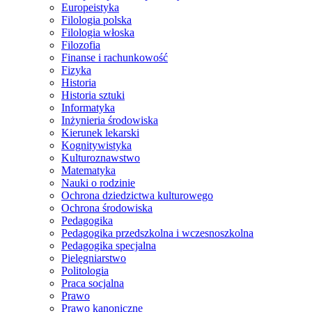
Europeistyka
Filologia polska
Filologia włoska
Filozofia
Finanse i rachunkowość
Fizyka
Historia
Historia sztuki
Informatyka
Inżynieria środowiska
Kierunek lekarski
Kognitywistyka
Kulturoznawstwo
Matematyka
Nauki o rodzinie
Ochrona dziedzictwa kulturowego
Ochrona środowiska
Pedagogika
Pedagogika przedszkolna i wczesnoszkolna
Pedagogika specjalna
Pielęgniarstwo
Politologia
Praca socjalna
Prawo
Prawo kanoniczne