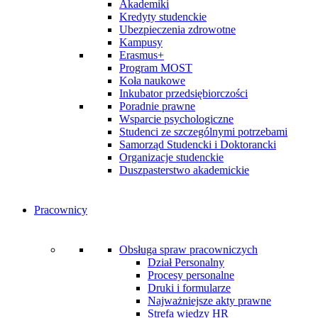
Akademiki
Kredyty studenckie
Ubezpieczenia zdrowotne
Kampusy
Erasmus+
Program MOST
Koła naukowe
Inkubator przedsiębiorczości
Poradnie prawne
Wsparcie psychologiczne
Studenci ze szczególnymi potrzebami
Samorząd Studencki i Doktorancki
Organizacje studenckie
Duszpasterstwo akademickie
Pracownicy
Obsługa spraw pracowniczych
Dział Personalny
Procesy personalne
Druki i formularze
Najważniejsze akty prawne
Strefa wiedzy HR