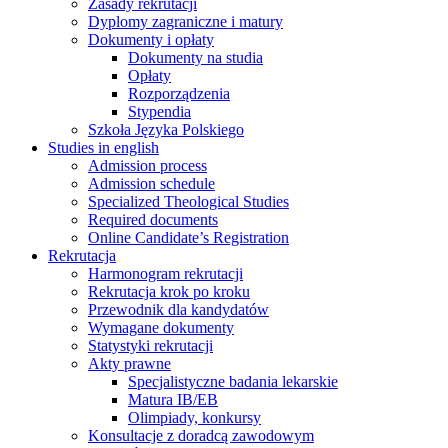
Zasady rekrutacji
Dyplomy zagraniczne i matury
Dokumenty i opłaty
Dokumenty na studia
Opłaty
Rozporządzenia
Stypendia
Szkoła Języka Polskiego
Studies in english
Admission process
Admission schedule
Specialized Theological Studies
Required documents
Online Candidate’s Registration
Rekrutacja
Harmonogram rekrutacji
Rekrutacja krok po kroku
Przewodnik dla kandydatów
Wymagane dokumenty
Statystyki rekrutacji
Akty prawne
Specjalistyczne badania lekarskie
Matura IB/EB
Olimpiady, konkursy
Konsultacje z doradcą zawodowym