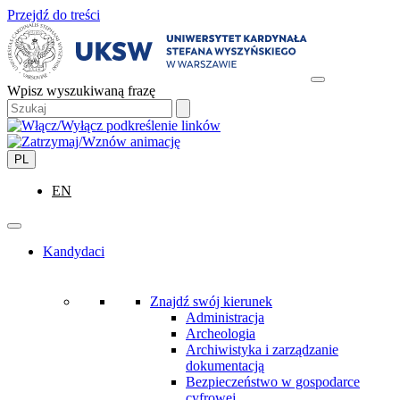
Przejdź do treści
Wpisz wyszukiwaną frazę
PL
EN
Kandydaci
Znajdź swój kierunek
Administracja
Archeologia
Archiwistyka i zarządzanie
dokumentacją
Bezpieczeństwo w gospodarce
cyfrowej