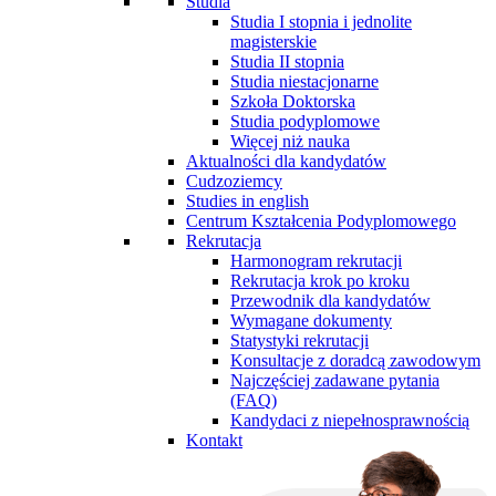
Studia
Studia I stopnia i jednolite
magisterskie
Studia II stopnia
Studia niestacjonarne
Szkoła Doktorska
Studia podyplomowe
Więcej niż nauka
Aktualności dla kandydatów
Cudzoziemcy
Studies in english
Centrum Kształcenia Podyplomowego
Rekrutacja
Harmonogram rekrutacji
Rekrutacja krok po kroku
Przewodnik dla kandydatów
Wymagane dokumenty
Statystyki rekrutacji
Konsultacje z doradcą zawodowym
Najczęściej zadawane pytania
(FAQ)
Kandydaci z niepełnosprawnością
Kontakt