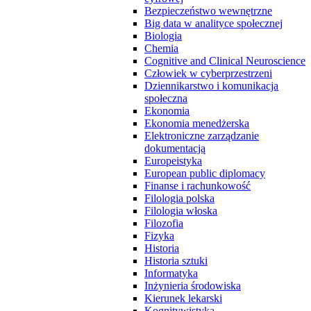
Bezpieczeństwo wewnętrzne
Big data w analityce społecznej
Biologia
Chemia
Cognitive and Clinical Neuroscience
Człowiek w cyberprzestrzeni
Dziennikarstwo i komunikacja
społeczna
Ekonomia
Ekonomia menedżerska
Elektroniczne zarządzanie
dokumentacją
Europeistyka
European public diplomacy
Finanse i rachunkowość
Filologia polska
Filologia włoska
Filozofia
Fizyka
Historia
Historia sztuki
Informatyka
Inżynieria środowiska
Kierunek lekarski
Kognitywistyka