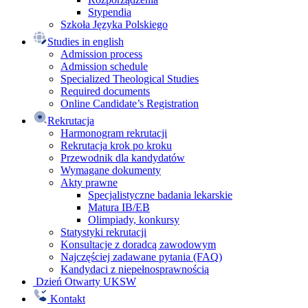
Stypendia
Szkoła Języka Polskiego
Studies in english
Admission process
Admission schedule
Specialized Theological Studies
Required documents
Online Candidate’s Registration
Rekrutacja
Harmonogram rekrutacji
Rekrutacja krok po kroku
Przewodnik dla kandydatów
Wymagane dokumenty
Akty prawne
Specjalistyczne badania lekarskie
Matura IB/EB
Olimpiady, konkursy
Statystyki rekrutacji
Konsultacje z doradcą zawodowym
Najczęściej zadawane pytania (FAQ)
Kandydaci z niepełnosprawnością
Dzień Otwarty UKSW
Kontakt