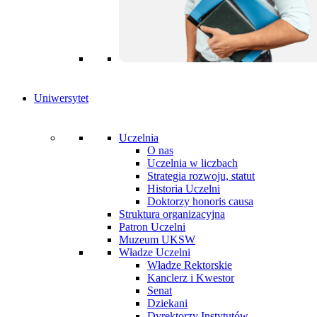
Uniwersytet
Uczelnia
O nas
Uczelnia w liczbach
Strategia rozwoju, statut
Historia Uczelni
Doktorzy honoris causa
Struktura organizacyjna
Patron Uczelni
Muzeum UKSW
Władze Uczelni
Władze Rektorskie
Kanclerz i Kwestor
Senat
Dziekani
Dyrektorzy Instytutów