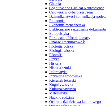
Chemia
Cognitive and Clinical Neuroscience
Człowiek w cyberprzestrzeni
Dziennikarstwo i komunikacja społec
Ekonomia
Ekonomia menedżerska
Elektroniczne zarządzanie dokumenta
Europeistyka
European public diplomacy
Finanse i rachunkowość
Filologia polska
Filologia włoska
Filozofia
Fizyka
Historia
Historia sztuki
Informatyka
Inżynieria środowiska
Kierunek lekarski
Kognitywistyka
Kulturoznawstwo
Matematyka
Nauki o rodzinie
Ochrona dziedzictwa kulturowego
Ochrona środowiska