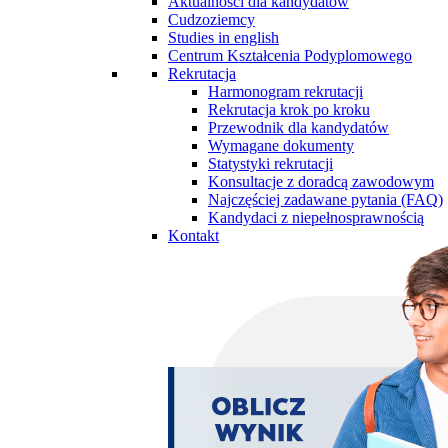
Aktualności dla kandydatów
Cudzoziemcy
Studies in english
Centrum Kształcenia Podyplomowego
Rekrutacja
Harmonogram rekrutacji
Rekrutacja krok po kroku
Przewodnik dla kandydatów
Wymagane dokumenty
Statystyki rekrutacji
Konsultacje z doradcą zawodowym
Najczęściej zadawane pytania (FAQ)
Kandydaci z niepełnosprawnością
Kontakt