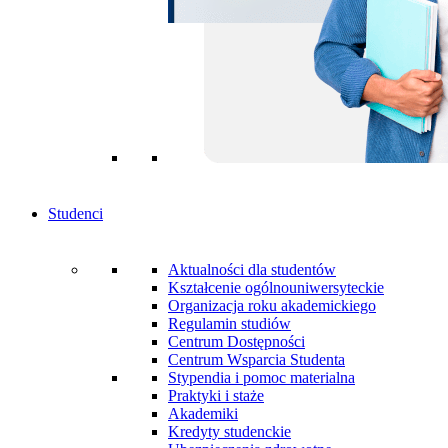
Studenci
Aktualności dla studentów
Kształcenie ogólnouniwersyteckie
Organizacja roku akademickiego
Regulamin studiów
Centrum Dostępności
Centrum Wsparcia Studenta
Stypendia i pomoc materialna
Praktyki i staże
Akademiki
Kredyty studenckie