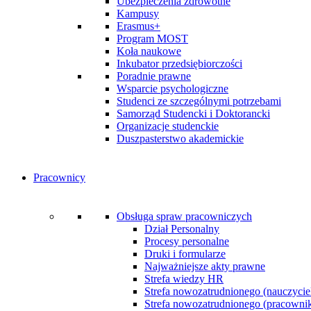
Ubezpieczenia zdrowotne
Kampusy
Erasmus+
Program MOST
Koła naukowe
Inkubator przedsiębiorczości
Poradnie prawne
Wsparcie psychologiczne
Studenci ze szczególnymi potrzebami
Samorząd Studencki i Doktorancki
Organizacje studenckie
Duszpasterstwo akademickie
Pracownicy
Obsługa spraw pracowniczych
Dział Personalny
Procesy personalne
Druki i formularze
Najważniejsze akty prawne
Strefa wiedzy HR
Strefa nowozatrudnionego (nauczycie
Strefa nowozatrudnionego (pracownik 