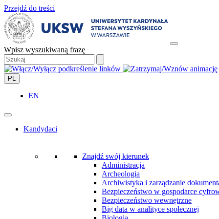
Przejdź do treści
Wpisz wyszukiwaną frazę
PL
EN
Kandydaci
Znajdź swój kierunek
Administracja
Archeologia
Archiwistyka i zarządzanie dokument
Bezpieczeństwo w gospodarce cyfro
Bezpieczeństwo wewnętrzne
Big data w analityce społecznej
Biologia