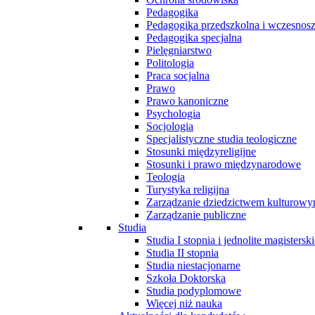
Pedagogika
Pedagogika przedszkolna i wczesnos
Pedagogika specjalna
Pielęgniarstwo
Politologia
Praca socjalna
Prawo
Prawo kanoniczne
Psychologia
Socjologia
Specjalistyczne studia teologiczne
Stosunki międzyreligijne
Stosunki i prawo międzynarodowe
Teologia
Turystyka religijna
Zarządzanie dziedzictwem kulturow
Zarządzanie publiczne
Studia
Studia I stopnia i jednolite magisterski
Studia II stopnia
Studia niestacjonarne
Szkoła Doktorska
Studia podyplomowe
Więcej niż nauka