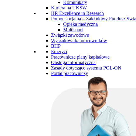
Komunikaty
Kariera na UKSW
HR Excellence in Research
Pomoc socjalna – Zakładowy Fundusz Św
Opieka medyczna
Multisport
Związki zawodowe
Wyszukiwarka pracowników
BHP
Emeryci
Pracownicze plany kapitałowe
Obsługa informatyczna
Zasady dotyczące systemu POL-ON
Portal pracowniczy