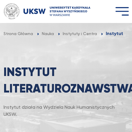
Przejdź
do
treści
Instytut L
Strona Główna
Nauka
Instytuty i Centra
INSTYTUT
LITERATUROZNAWSTW
Instytut działa na Wydziela Nauk Humanistycznych
UKSW.