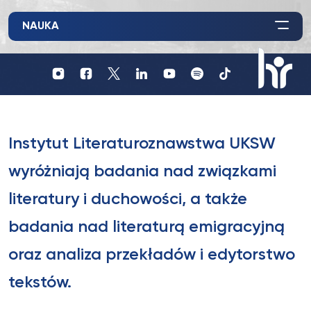
NAUKA
Profil
Profil
Profil
UKSW
UKSW
UKSW
Profil
UKSW
UKSW
UKSW
YouTube
Spotify
TikTok
UKSW
Instagram
Facebook
Twitter
Linkedin
HR
in
research
Instytut Literaturoznawstwa UKSW
wyróżniają badania nad związkami
literatury i duchowości, a także
badania nad literaturą emigracyjną
oraz analiza przekładów i edytorstwo
tekstów.