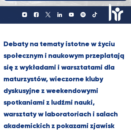
Profil
Profil
Profil
UKSW
UKSW
UKSW
Profil
UKSW
UKSW
UKSW
YouTube
Spotify
TikTok
UKSW
Instagram
Facebook
Twitter
Linkedin
HR
in
research
Debaty na tematy istotne w życiu
społecznym i naukowym przeplatają
się z wykładami i warsztatami dla
maturzystów, wieczorne kluby
dyskusyjne z weekendowymi
spotkaniami z ludźmi nauki,
warsztaty w laboratoriach i salach
akademickich z pokazami zjawisk