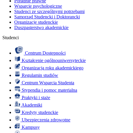
Poradnie prawne
Wsparcie psychologiczne
Studenci ze szczególnymi potrzebami
Samorząd Studencki i Doktorancki
Organizacje studenckie
Duszpasterstwo akademickie
Studenci
Centrum Dostępności
Kształcenie ogólnouniwersyteckie
Organizacja roku akademickiego
Regulamin studiów
Centrum Wsparcia Studenta
Stypendia i pomoc materialna
Praktyki i staże
Akademiki
Kredyty studenckie
Ubezpieczenia zdrowotne
Kampusy