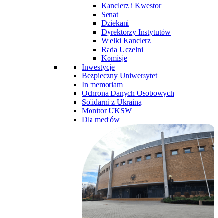
Kanclerz i Kwestor
Senat
Dziekani
Dyrektorzy Instytutów
Wielki Kanclerz
Rada Uczelni
Komisje
Inwestycje
Bezpieczny Uniwersytet
In memoriam
Ochrona Danych Osobowych
Solidarni z Ukrainą
Monitor UKSW
Dla mediów