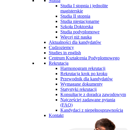
Studia
Studia I stopnia i jednolite
magisterskie
Studia II stopnia
Studia niestacjonarne
Szkoła Doktorska
Studia podyplomowe
Więcej niż nauka
Aktualności dla kandydatów
Cudzoziemcy
Studies in english
Centrum Kształcenia Podyplomowego
Rekrutacja
Harmonogram rekrutacji
Rekrutacja krok po kroku
Przewodnik dla kandydatów
Wymagane dokumenty
Statystyki rekrutacji
Konsultacje z doradcą zawodowym
Najczęściej zadawane pytania
(FAQ)
Kandydaci z niepełnosprawnością
Kontakt