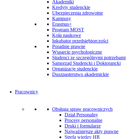
Akademiki
Kredyty studenckie
Ubezpieczenia zdrowotne
Kampusy
Erasmus+
Program MOST
Koła naukowe
Inkubator przedsiębiorczości
Poradnie prawne
Wsparcie psychologiczne
Studenci ze szczególnymi potrzebami
Samorząd Studencki i Doktorancki
Organizacje studenckie
Duszpasterstwo akademickie
Pracownicy
Obsługa spraw pracowniczych
Dział Personalny
Procesy personalne
Druki i formularze
Najważniejsze akty prawne
Strefa wiedzy HR