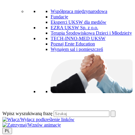
Współpraca międzynarodowa
Fundacje
Eksperci UKSW dla mediów
EZRA UKSW Sp. z o.o.
Terapia Środowiskowa Dzieci i Młodzieży
TECH-INNO-MED UKSW
Poznaj Erste Education
Wynajem sal i pomieszczeń
Wpisz wyszukiwaną frazę
PL