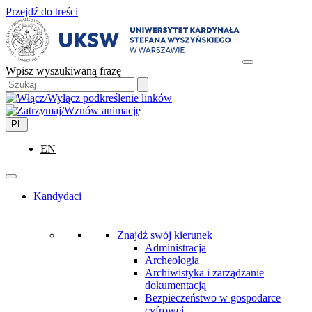
Przejdź do treści
Wpisz wyszukiwaną frazę
PL
EN
Kandydaci
Znajdź swój kierunek
Administracja
Archeologia
Archiwistyka i zarządzanie
dokumentacją
Bezpieczeństwo w gospodarce
cyfrowej