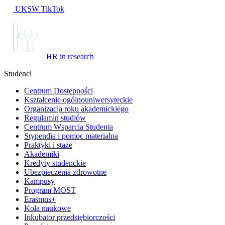
UKSW TikTok
HR in research
Studenci
Centrum Dostępności
Kształcenie ogólnouniwersyteckie
Organizacja roku akademickiego
Regulamin studiów
Centrum Wsparcia Studenta
Stypendia i pomoc materialna
Praktyki i staże
Akademiki
Kredyty studenckie
Ubezpieczenia zdrowotne
Kampusy
Program MOST
Erasmus+
Koła naukowe
Inkubator przedsiębiorczości