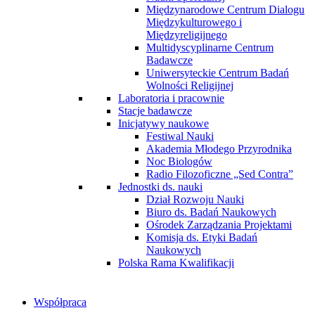
Międzynarodowe Centrum Dialogu
Międzykulturowego i
Międzyreligijnego
Multidyscyplinarne Centrum
Badawcze
Uniwersyteckie Centrum Badań
Wolności Religijnej
Laboratoria i pracownie
Stacje badawcze
Inicjatywy naukowe
Festiwal Nauki
Akademia Młodego Przyrodnika
Noc Biologów
Radio Filozoficzne „Sed Contra”
Jednostki ds. nauki
Dział Rozwoju Nauki
Biuro ds. Badań Naukowych
Ośrodek Zarządzania Projektami
Komisja ds. Etyki Badań
Naukowych
Polska Rama Kwalifikacji
Współpraca