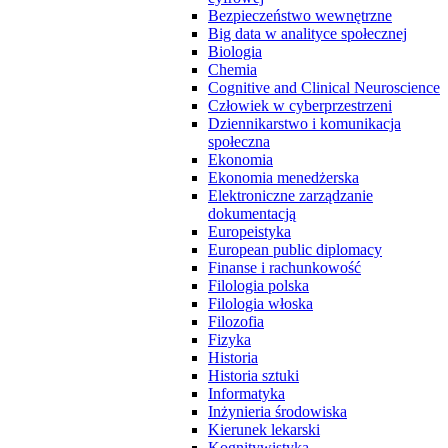
Bezpieczeństwo wewnętrzne
Big data w analityce społecznej
Biologia
Chemia
Cognitive and Clinical Neuroscience
Człowiek w cyberprzestrzeni
Dziennikarstwo i komunikacja
społeczna
Ekonomia
Ekonomia menedżerska
Elektroniczne zarządzanie
dokumentacją
Europeistyka
European public diplomacy
Finanse i rachunkowość
Filologia polska
Filologia włoska
Filozofia
Fizyka
Historia
Historia sztuki
Informatyka
Inżynieria środowiska
Kierunek lekarski
Kognitywistyka