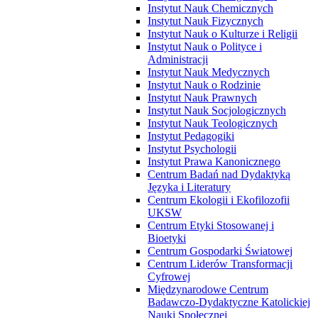
Instytut Nauk Chemicznych
Instytut Nauk Fizycznych
Instytut Nauk o Kulturze i Religii
Instytut Nauk o Polityce i
Administracji
Instytut Nauk Medycznych
Instytut Nauk o Rodzinie
Instytut Nauk Prawnych
Instytut Nauk Socjologicznych
Instytut Nauk Teologicznych
Instytut Pedagogiki
Instytut Psychologii
Instytut Prawa Kanonicznego
Centrum Badań nad Dydaktyką
Języka i Literatury
Centrum Ekologii i Ekofilozofii
UKSW
Centrum Etyki Stosowanej i
Bioetyki
Centrum Gospodarki Światowej
Centrum Liderów Transformacji
Cyfrowej
Międzynarodowe Centrum
Badawczo-Dydaktyczne Katolickiej
Nauki Społecznej