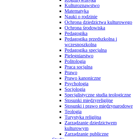
Kulturoznawstwo
Matematyka
Nauki o rodzinie
Ochrona dziedzictwa kulturowego
Ochrona środowiska
Pedagogika
Pedagogika przedszkolna i
wczesnoszkolna
Pedagogika specjalna
Pielęgniarstwo
Politologia
Praca socjalna
Prawo
Prawo kanoniczne
Psychologia
Socjologia
Specjalistyczne studia teologiczne
Stosunki międzyreligijne
Stosunki i prawo międzynarodowe
Teologia
Turystyka religijna
Zarządzanie dziedzictwem
kulturowym
Zarządzanie publiczne