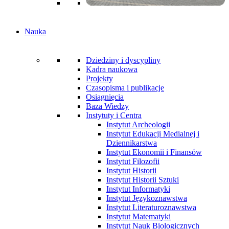
Nauka
Dziedziny i dyscypliny
Kadra naukowa
Projekty
Czasopisma i publikacje
Osiągnięcia
Baza Wiedzy
Instytuty i Centra
Instytut Archeologii
Instytut Edukacji Medialnej i
Dziennikarstwa
Instytut Ekonomii i Finansów
Instytut Filozofii
Instytut Historii
Instytut Historii Sztuki
Instytut Informatyki
Instytut Językoznawstwa
Instytut Literaturoznawstwa
Instytut Matematyki
Instytut Nauk Biologicznych