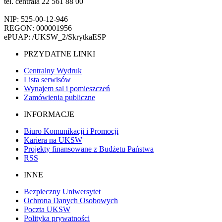
tel. centrala 22 561 88 00
NIP: 525-00-12-946
REGON: 000001956
ePUAP: /UKSW_2/SkrytkaESP
PRZYDATNE LINKI
Centralny Wydruk
Lista serwisów
Wynajem sal i pomieszczeń
Zamówienia publiczne
INFORMACJE
Biuro Komunikacji i Promocji
Kariera na UKSW
Projekty finansowane z Budżetu Państwa
RSS
INNE
Bezpieczny Uniwersytet
Ochrona Danych Osobowych
Poczta UKSW
Polityka prywatności