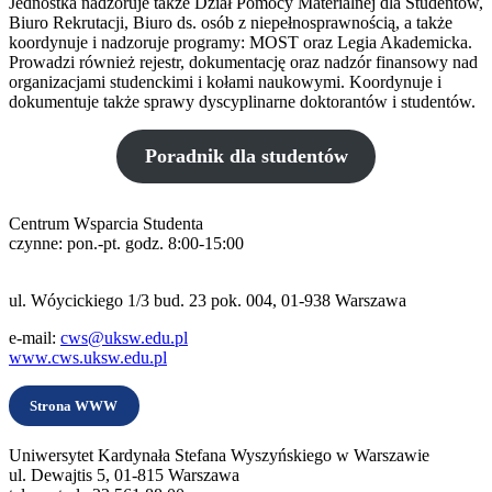
Jednostka nadzoruje także Dział Pomocy Materialnej dla Studentów,
Biuro Rekrutacji, Biuro ds. osób z niepełnosprawnością, a także
koordynuje i nadzoruje programy: MOST oraz Legia Akademicka.
Prowadzi również rejestr, dokumentację oraz nadzór finansowy nad
organizacjami studenckimi i kołami naukowymi. Koordynuje i
dokumentuje także sprawy dyscyplinarne doktorantów i studentów.
Poradnik dla studentów
Centrum Wsparcia Studenta
czynne: pon.-pt. godz. 8:00-15:00
ul. Wóycickiego 1/3 bud. 23 pok. 004, 01-938 Warszawa
e-mail:
cws@uksw.edu.pl
www.cws.uksw.edu.pl
Strona WWW
Uniwersytet Kardynała Stefana Wyszyńskiego w Warszawie
ul. Dewajtis 5, 01-815 Warszawa