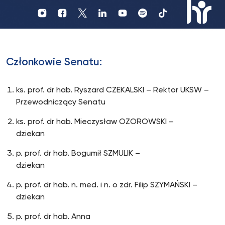
Profil
Profil
Profil
UKSW
UKSW
UKSW
Profil
UKSW
UKSW
UKSW
YouTube
Spotify
TikTok
UKSW
Instagram
Facebook
Twitter
Linkedin
HR
in
Członkowie Senatu:
research
ks. prof. dr hab. Ryszard CZEKALSKI – Rektor UKSW –
Przewodniczący Senatu
ks. prof. dr hab. Mieczysław OZOROWSKI –
dziekan
p. prof. dr hab. Bogumił SZMULIK –
dziekan
p. prof. dr hab. n. med. i n. o zdr. Filip SZYMAŃSKI –
dziekan
p. prof. dr hab. Anna