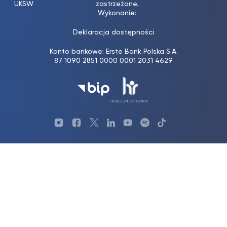
UKSW
zastrzeżone.
Wykonanie:
Deklaracja dostępności
Konto bankowe: Erste Bank Polska S.A.
87 1090 2851 0000 0001 2031 4629
Profil
Profil
Profil
Profil
UKSW
Profil
UKSW
UKSW
UKSW
UKSW
UKSW
YouTube
UKSW
TikTok
Instagram
Facebook
Twitter
Linkedin
Spotify