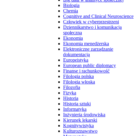
Biologia
Chemia
Cognitive and Clinical Neuroscience
Człowiek w cyberprzestrzeni
Dziennikarstwo i komunikacja
społeczna
Ekonomia
Ekonomia menedżerska
Elektroniczne zarządzanie
dokumentacją
Europeistyka
European public diplomacy
Finanse i rachunkowość
Filologia polska
Filologia włoska
Filozofia
Fizyka
Historia
Historia sztuki
Informatyka
Inżynieria środowiska
Kierunek lekarski
Kognitywistyka
Kulturoznawstwo