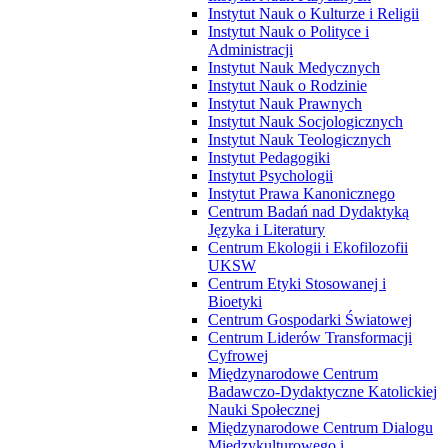
Instytut Nauk o Kulturze i Religii
Instytut Nauk o Polityce i
Administracji
Instytut Nauk Medycznych
Instytut Nauk o Rodzinie
Instytut Nauk Prawnych
Instytut Nauk Socjologicznych
Instytut Nauk Teologicznych
Instytut Pedagogiki
Instytut Psychologii
Instytut Prawa Kanonicznego
Centrum Badań nad Dydaktyką
Języka i Literatury
Centrum Ekologii i Ekofilozofii
UKSW
Centrum Etyki Stosowanej i
Bioetyki
Centrum Gospodarki Światowej
Centrum Liderów Transformacji
Cyfrowej
Międzynarodowe Centrum
Badawczo-Dydaktyczne Katolickiej
Nauki Społecznej
Międzynarodowe Centrum Dialogu
Międzykulturowego i