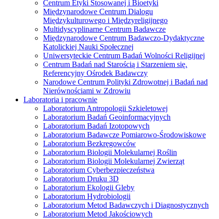
Centrum Etyki Stosowanej i Bioetyki
Międzynarodowe Centrum Dialogu
Międzykulturowego i Międzyreligijnego
Multidyscyplinarne Centrum Badawcze
Międzynarodowe Centrum Badawczo-Dydaktyczne
Katolickiej Nauki Społecznej
Uniwersyteckie Centrum Badań Wolności Religijnej
Centrum Badań nad Starością i Starzeniem się.
Referencyjny Ośrodek Badawczy
Narodowe Centrum Polityki Zdrowotnej i Badań nad
Nierównościami w Zdrowiu
Laboratoria i pracownie
Laboratorium Antropologii Szkieletowej
Laboratorium Badań Geoinformacyjnych
Laboratorium Badań Izotopowych
Laboratorium Badawcze Pomiarowo-Środowiskowe
Laboratorium Bezkręgowców
Laboratorium Biologii Molekularnej Roślin
Laboratorium Biologii Molekularnej Zwierząt
Laboratorium Cyberbezpieczeństwa
Laboratorium Druku 3D
Laboratorium Ekologii Gleby
Laboratorium Hydrobiologii
Laboratorium Metod Badawczych i Diagnostycznych
Laboratorium Metod Jakościowych