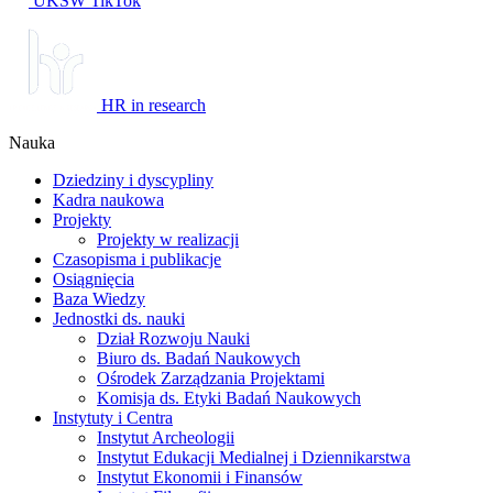
UKSW TikTok
HR in research
Nauka
Dziedziny i dyscypliny
Kadra naukowa
Projekty
Projekty w realizacji
Czasopisma i publikacje
Osiągnięcia
Baza Wiedzy
Jednostki ds. nauki
Dział Rozwoju Nauki
Biuro ds. Badań Naukowych
Ośrodek Zarządzania Projektami
Komisja ds. Etyki Badań Naukowych
Instytuty i Centra
Instytut Archeologii
Instytut Edukacji Medialnej i Dziennikarstwa
Instytut Ekonomii i Finansów