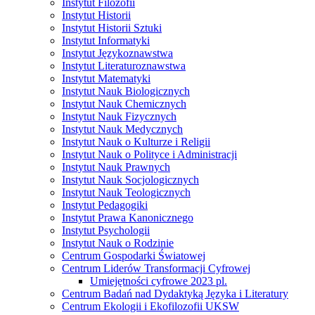
Instytut Filozofii
Instytut Historii
Instytut Historii Sztuki
Instytut Informatyki
Instytut Językoznawstwa
Instytut Literaturoznawstwa
Instytut Matematyki
Instytut Nauk Biologicznych
Instytut Nauk Chemicznych
Instytut Nauk Fizycznych
Instytut Nauk Medycznych
Instytut Nauk o Kulturze i Religii
Instytut Nauk o Polityce i Administracji
Instytut Nauk Prawnych
Instytut Nauk Socjologicznych
Instytut Nauk Teologicznych
Instytut Pedagogiki
Instytut Prawa Kanonicznego
Instytut Psychologii
Instytut Nauk o Rodzinie
Centrum Gospodarki Światowej
Centrum Liderów Transformacji Cyfrowej
Umiejętności cyfrowe 2023 pl.
Centrum Badań nad Dydaktyką Języka i Literatury
Centrum Ekologii i Ekofilozofii UKSW