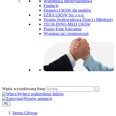
Współpraca międzynarodowa
Fundacje
Eksperci UKSW dla mediów
EZRA UKSW Sp. z o.o.
Terapia Środowiskowa Dzieci i Młodzieży
TECH-INNO-MED UKSW
Poznaj Erste Education
Wynajem sal i pomieszczeń
Wpisz wyszukiwaną frazę
PL
Strona Główna