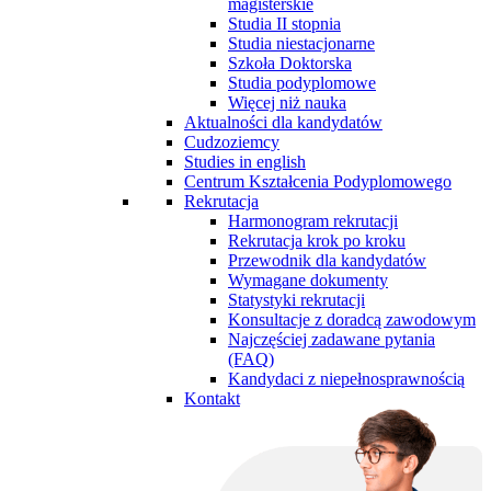
magisterskie
Studia II stopnia
Studia niestacjonarne
Szkoła Doktorska
Studia podyplomowe
Więcej niż nauka
Aktualności dla kandydatów
Cudzoziemcy
Studies in english
Centrum Kształcenia Podyplomowego
Rekrutacja
Harmonogram rekrutacji
Rekrutacja krok po kroku
Przewodnik dla kandydatów
Wymagane dokumenty
Statystyki rekrutacji
Konsultacje z doradcą zawodowym
Najczęściej zadawane pytania
(FAQ)
Kandydaci z niepełnosprawnością
Kontakt