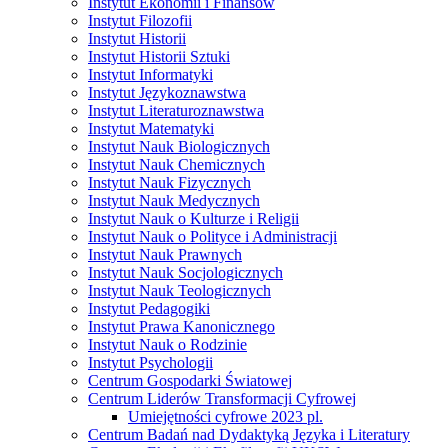
Instytut Ekonomii i Finansów
Instytut Filozofii
Instytut Historii
Instytut Historii Sztuki
Instytut Informatyki
Instytut Językoznawstwa
Instytut Literaturoznawstwa
Instytut Matematyki
Instytut Nauk Biologicznych
Instytut Nauk Chemicznych
Instytut Nauk Fizycznych
Instytut Nauk Medycznych
Instytut Nauk o Kulturze i Religii
Instytut Nauk o Polityce i Administracji
Instytut Nauk Prawnych
Instytut Nauk Socjologicznych
Instytut Nauk Teologicznych
Instytut Pedagogiki
Instytut Prawa Kanonicznego
Instytut Nauk o Rodzinie
Instytut Psychologii
Centrum Gospodarki Światowej
Centrum Liderów Transformacji Cyfrowej
Umiejętności cyfrowe 2023 pl.
Centrum Badań nad Dydaktyką Języka i Literatury