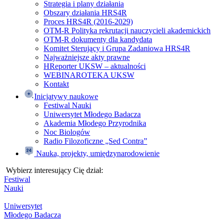
Strategia i plany działania
Obszary działania HRS4R
Proces HRS4R (2016-2029)
OTM-R Polityka rekrutacji nauczycieli akademickich
OTM-R dokumenty dla kandydata
Komitet Sterujący i Grupa Zadaniowa HRS4R
Najważniejsze akty prawne
HReporter UKSW – aktualności
WEBINAROTEKA UKSW
Kontakt
Inicjatywy naukowe
Festiwal Nauki
Uniwersytet Młodego Badacza
Akademia Młodego Przyrodnika
Noc Biologów
Radio Filozoficzne „Sed Contra”
Nauka, projekty, umiędzynarodowienie
Wybierz interesujący Cię dział:
Festiwal
Nauki
Uniwersytet
Młodego Badacza