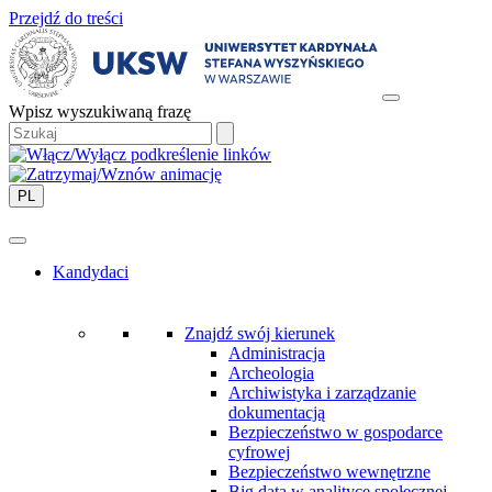
Przejdź do treści
Wpisz wyszukiwaną frazę
PL
Kandydaci
Znajdź swój kierunek
Administracja
Archeologia
Archiwistyka i zarządzanie
dokumentacją
Bezpieczeństwo w gospodarce
cyfrowej
Bezpieczeństwo wewnętrzne
Big data w analityce społecznej