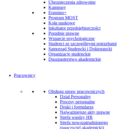
Ubezpieczenia zdrowotne
Kampusy
Erasmus+
Program MOST
Koła naukowe
Inkubator przedsiębiorczości
Poradnie prawne
Wsparcie psychologiczne
Studenci ze szczególnymi potrzebami
Samorząd Studencki i Doktorancki
Organizacje studenckie
Duszpasterstwo akademickie
Pracownicy
Obsługa spraw pracowniczych
Dział Personalny
Procesy personalne
Druki i formularze
Najważniejsze akty prawne
Strefa wiedzy HR
Strefa nowozatrudnionego
(nauczyciel akademicki)