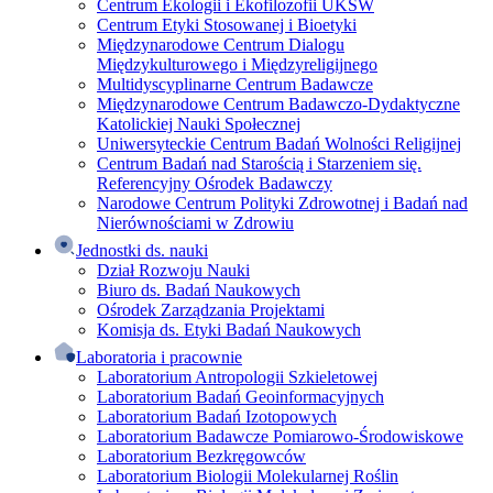
Centrum Ekologii i Ekofilozofii UKSW
Centrum Etyki Stosowanej i Bioetyki
Międzynarodowe Centrum Dialogu
Międzykulturowego i Międzyreligijnego
Multidyscyplinarne Centrum Badawcze
Międzynarodowe Centrum Badawczo-Dydaktyczne
Katolickiej Nauki Społecznej
Uniwersyteckie Centrum Badań Wolności Religijnej
Centrum Badań nad Starością i Starzeniem się.
Referencyjny Ośrodek Badawczy
Narodowe Centrum Polityki Zdrowotnej i Badań nad
Nierównościami w Zdrowiu
Jednostki ds. nauki
Dział Rozwoju Nauki
Biuro ds. Badań Naukowych
Ośrodek Zarządzania Projektami
Komisja ds. Etyki Badań Naukowych
Laboratoria i pracownie
Laboratorium Antropologii Szkieletowej
Laboratorium Badań Geoinformacyjnych
Laboratorium Badań Izotopowych
Laboratorium Badawcze Pomiarowo-Środowiskowe
Laboratorium Bezkręgowców
Laboratorium Biologii Molekularnej Roślin