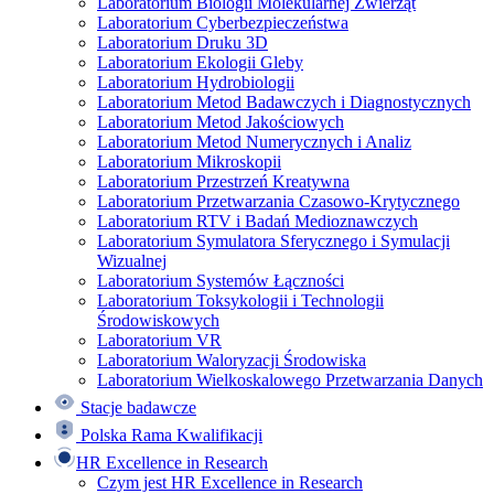
Laboratorium Biologii Molekularnej Zwierząt
Laboratorium Cyberbezpieczeństwa
Laboratorium Druku 3D
Laboratorium Ekologii Gleby
Laboratorium Hydrobiologii
Laboratorium Metod Badawczych i Diagnostycznych
Laboratorium Metod Jakościowych
Laboratorium Metod Numerycznych i Analiz
Laboratorium Mikroskopii
Laboratorium Przestrzeń Kreatywna
Laboratorium Przetwarzania Czasowo-Krytycznego
Laboratorium RTV i Badań Medioznawczych
Laboratorium Symulatora Sferycznego i Symulacji
Wizualnej
Laboratorium Systemów Łączności
Laboratorium Toksykologii i Technologii
Środowiskowych
Laboratorium VR
Laboratorium Waloryzacji Środowiska
Laboratorium Wielkoskalowego Przetwarzania Danych
Stacje badawcze
Polska Rama Kwalifikacji
HR Excellence in Research
Czym jest HR Excellence in Research