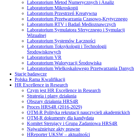
Laboratorium Metod Numerycznych i Analiz
Laboratorium Mikroskopii
Laboratorium Przestrzeń Kreatywna
Laboratorium Przetwarzania Czasowo-Krytycznego
Laboratorium RTV i Badań Medioznawczych
Laboratorium Symulatora Sferycznego i Symulacji
Wizualnej
Laboratorium Systemów Łączności
Laboratorium Toksykologii i Technologii
Środowiskowych
Laboratorium VR
Laboratorium Waloryzacji Środowiska
Laboratorium Wielkoskalowego Przetwarzania Danych
Stacje badawcze
Polska Rama Kwalifikacji
HR Excellence in Research
Czym jest HR Excellence in Research
Strategia i plany działania
Obszary działania HRS4R
Proces HRS4R (2016-2029)
OTM-R Polityka rekrutacji nauczycieli akademickich
OTM-R dokumenty dla kandydata
Komitet Sterujący i Grupa Zadaniowa HRS4R
Najważniejsze akty prawne
HReporter UKSW – aktualności