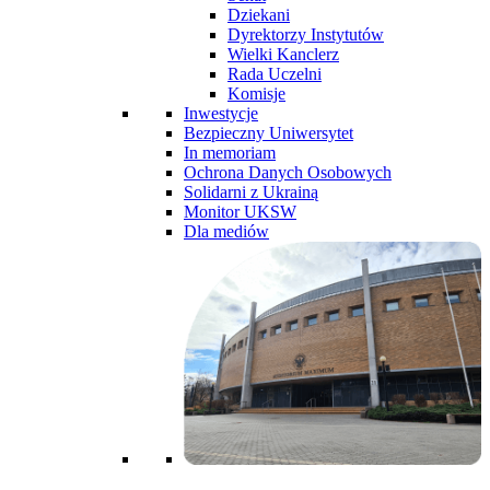
Dziekani
Dyrektorzy Instytutów
Wielki Kanclerz
Rada Uczelni
Komisje
Inwestycje
Bezpieczny Uniwersytet
In memoriam
Ochrona Danych Osobowych
Solidarni z Ukrainą
Monitor UKSW
Dla mediów