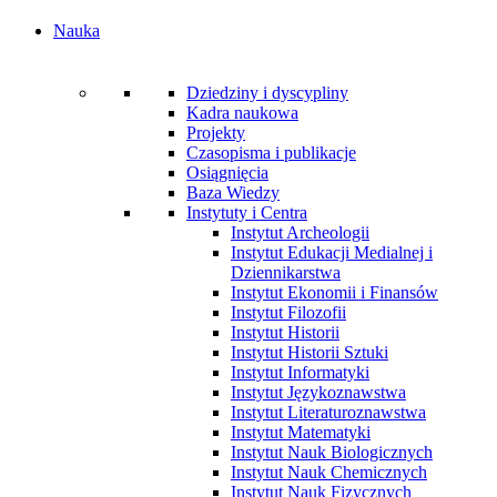
Nauka
Dziedziny i dyscypliny
Kadra naukowa
Projekty
Czasopisma i publikacje
Osiągnięcia
Baza Wiedzy
Instytuty i Centra
Instytut Archeologii
Instytut Edukacji Medialnej i
Dziennikarstwa
Instytut Ekonomii i Finansów
Instytut Filozofii
Instytut Historii
Instytut Historii Sztuki
Instytut Informatyki
Instytut Językoznawstwa
Instytut Literaturoznawstwa
Instytut Matematyki
Instytut Nauk Biologicznych
Instytut Nauk Chemicznych
Instytut Nauk Fizycznych