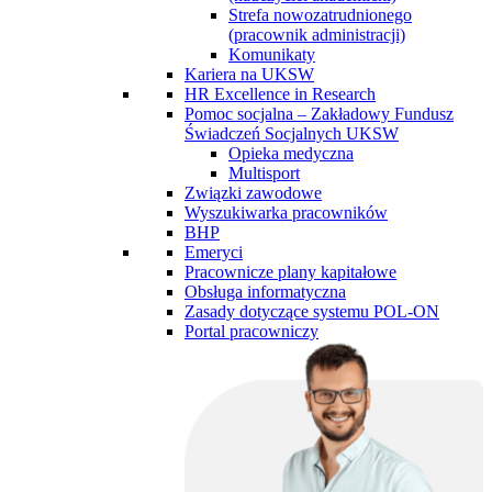
Strefa nowozatrudnionego
(pracownik administracji)
Komunikaty
Kariera na UKSW
HR Excellence in Research
Pomoc socjalna – Zakładowy Fundusz
Świadczeń Socjalnych UKSW
Opieka medyczna
Multisport
Związki zawodowe
Wyszukiwarka pracowników
BHP
Emeryci
Pracownicze plany kapitałowe
Obsługa informatyczna
Zasady dotyczące systemu POL-ON
Portal pracowniczy