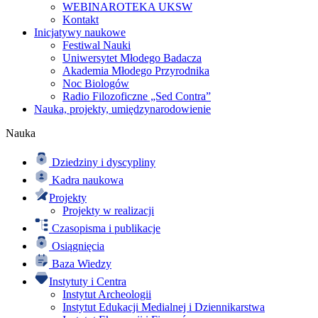
WEBINAROTEKA UKSW
Kontakt
Inicjatywy naukowe
Festiwal Nauki
Uniwersytet Młodego Badacza
Akademia Młodego Przyrodnika
Noc Biologów
Radio Filozoficzne „Sed Contra”
Nauka, projekty, umiędzynarodowienie
Nauka
Dziedziny i dyscypliny
Kadra naukowa
Projekty
Projekty w realizacji
Czasopisma i publikacje
Osiągnięcia
Baza Wiedzy
Instytuty i Centra
Instytut Archeologii
Instytut Edukacji Medialnej i Dziennikarstwa