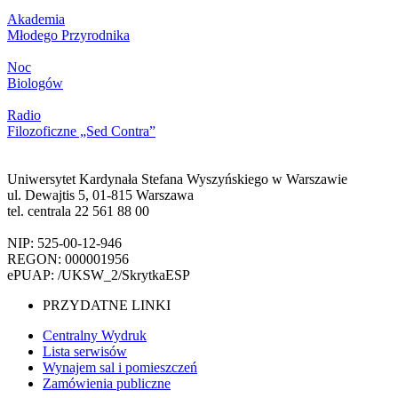
Akademia
Młodego Przyrodnika
Noc
Biologów
Radio
Filozoficzne „Sed Contra”
Uniwersytet Kardynała Stefana Wyszyńskiego w Warszawie
ul. Dewajtis 5, 01-815 Warszawa
tel. centrala 22 561 88 00
NIP: 525-00-12-946
REGON: 000001956
ePUAP: /UKSW_2/SkrytkaESP
PRZYDATNE LINKI
Centralny Wydruk
Lista serwisów
Wynajem sal i pomieszczeń
Zamówienia publiczne