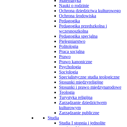
Matematyka
Nauki o rodzinie
Ochrona dziedzictwa kulturowego
Ochrona środowiska
Pedagogika
Pedagogika przedszkolna i
wczesnoszkolna
Pedagogika specjalna
Pielęgniarstwo
Politologia
Praca socjalna
Prawo
Prawo kanoniczne
Psychologia
Socjologia
Specjalistyczne studia teologiczne
Stosunki międzyreligijne
Stosunki i prawo międzynarodowe
Teologia
Turystyka religijna
Zarządzanie dziedzictwem
kulturowym
Zarządzanie publiczne
Studia
Studia I stopnia i jednolite