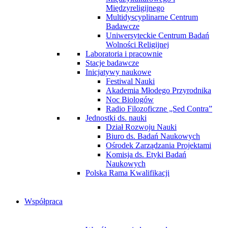
Międzyreligijnego
Multidyscyplinarne Centrum
Badawcze
Uniwersyteckie Centrum Badań
Wolności Religijnej
Laboratoria i pracownie
Stacje badawcze
Inicjatywy naukowe
Festiwal Nauki
Akademia Młodego Przyrodnika
Noc Biologów
Radio Filozoficzne „Sed Contra”
Jednostki ds. nauki
Dział Rozwoju Nauki
Biuro ds. Badań Naukowych
Ośrodek Zarządzania Projektami
Komisja ds. Etyki Badań
Naukowych
Polska Rama Kwalifikacji
Współpraca