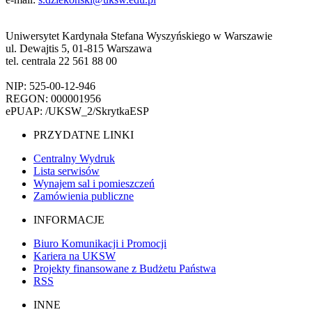
Uniwersytet Kardynała Stefana Wyszyńskiego w Warszawie
ul. Dewajtis 5, 01-815 Warszawa
tel. centrala 22 561 88 00
NIP: 525-00-12-946
REGON: 000001956
ePUAP: /UKSW_2/SkrytkaESP
PRZYDATNE LINKI
Centralny Wydruk
Lista serwisów
Wynajem sal i pomieszczeń
Zamówienia publiczne
INFORMACJE
Biuro Komunikacji i Promocji
Kariera na UKSW
Projekty finansowane z Budżetu Państwa
RSS
INNE