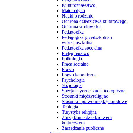
Kulturoznawstwo
Matematyka
Nauki o rodzinie
Ochrona dziedzictwa kulturowego
Ochrona środowiska
Pedagogika
Pedagogika przedszkolna i
wczesnoszkolna
Pedagogika specjalna
Pielęgniarstwo
Politologia
Praca socjalna
Prawo
Prawo kanoniczne
Psychologia
Socjologia
Specjalistyczne studia teologiczne
Stosunki międzyreligijne
Stosunki i prawo międzynarodowe
Teologia
Turystyka religijna
Zarządzanie dziedzictwem
kulturowym
Zarządzanie publiczne