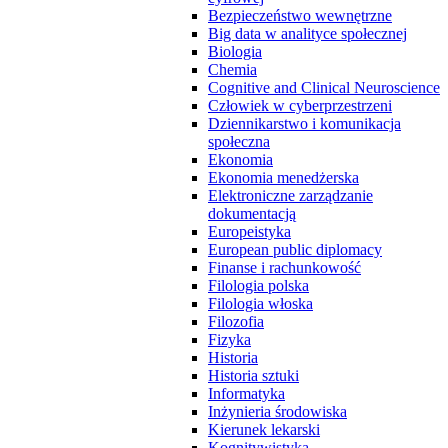
Bezpieczeństwo wewnętrzne
Big data w analityce społecznej
Biologia
Chemia
Cognitive and Clinical Neuroscience
Człowiek w cyberprzestrzeni
Dziennikarstwo i komunikacja
społeczna
Ekonomia
Ekonomia menedżerska
Elektroniczne zarządzanie
dokumentacją
Europeistyka
European public diplomacy
Finanse i rachunkowość
Filologia polska
Filologia włoska
Filozofia
Fizyka
Historia
Historia sztuki
Informatyka
Inżynieria środowiska
Kierunek lekarski
Kognitywistyka