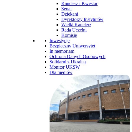
Kanclerz i Kwestor
Senat
Dziekani
Dyrektorzy Instytutów
Wielki Kanclerz
Rada Uczelni
Komisje
Inwestycje
Bezpieczny Uniwersytet
In memoriam
Ochrona Danych Osobowych
Solidarni z Ukrainą
Monitor UKSW
Dla mediów