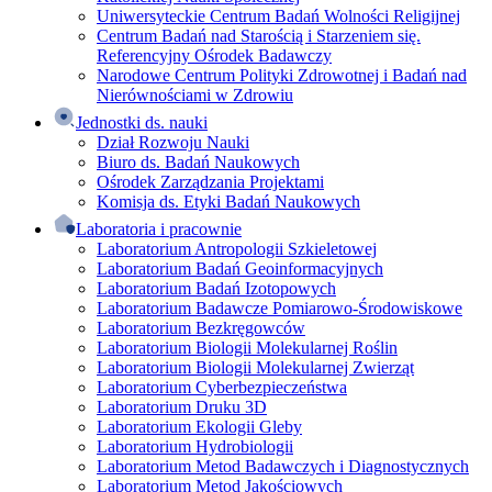
Uniwersyteckie Centrum Badań Wolności Religijnej
Centrum Badań nad Starością i Starzeniem się.
Referencyjny Ośrodek Badawczy
Narodowe Centrum Polityki Zdrowotnej i Badań nad
Nierównościami w Zdrowiu
Jednostki ds. nauki
Dział Rozwoju Nauki
Biuro ds. Badań Naukowych
Ośrodek Zarządzania Projektami
Komisja ds. Etyki Badań Naukowych
Laboratoria i pracownie
Laboratorium Antropologii Szkieletowej
Laboratorium Badań Geoinformacyjnych
Laboratorium Badań Izotopowych
Laboratorium Badawcze Pomiarowo-Środowiskowe
Laboratorium Bezkręgowców
Laboratorium Biologii Molekularnej Roślin
Laboratorium Biologii Molekularnej Zwierząt
Laboratorium Cyberbezpieczeństwa
Laboratorium Druku 3D
Laboratorium Ekologii Gleby
Laboratorium Hydrobiologii
Laboratorium Metod Badawczych i Diagnostycznych
Laboratorium Metod Jakościowych