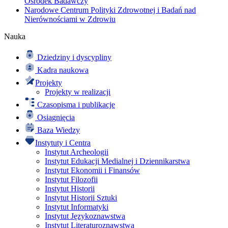
Ośrodek Badawczy
Narodowe Centrum Polityki Zdrowotnej i Badań nad
Nierównościami w Zdrowiu
Nauka
Dziedziny i dyscypliny
Kadra naukowa
Projekty
Projekty w realizacji
Czasopisma i publikacje
Osiągnięcia
Baza Wiedzy
Instytuty i Centra
Instytut Archeologii
Instytut Edukacji Medialnej i Dziennikarstwa
Instytut Ekonomii i Finansów
Instytut Filozofii
Instytut Historii
Instytut Historii Sztuki
Instytut Informatyki
Instytut Językoznawstwa
Instytut Literaturoznawstwa