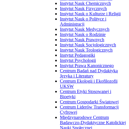
Instytut Nauk Chemicznych
Instytut Nauk Fizycznych
Instytut Nauk o Kulturze i Religii
Instytut Nauk o Polityce i
Administracji
Instytut Nauk Medycznych
Instytut Nauk o Rodzinie
Instytut Nauk Prawnych
Instytut Nauk Socjologicznych
Instytut Nauk Teologicznych
Instytut Pedagogiki
Instytut Psychologii
Instytut Prawa Kanonicznego
Centrum Badań nad Dydaktyką
Języka i Literatury
Centrum Ekologii i Ekofilozofii
UKSW
Centrum Etyki Stosowanej i
Bioetyki
Centrum Gospodarki Światowej
Centrum Liderów Transformacji
Cyfrowej
Międzynarodowe Centrum
Badawczo-Dydaktyczne Katolickiej
Nauki Społecznej