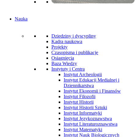
Nauka
Dziedziny i dyscypliny
Kadra naukowa
Projekty
Czasopisma i publikacje
Osiągnięcia
Baza Wiedzy
Instytuty i Centra
Instytut Archeologii
Instytut Edukacji Medialnej i
Dziennikarstwa
Instytut Ekonomii i Finansów
Instytut Filozofii
Instytut Historii
Instytut Historii Sztuki
Instytut Informatyki
Instytut Językoznawstwa
Instytut Literaturoznawstwa
Instytut Matematyki
Instytut Nauk Biologicznych