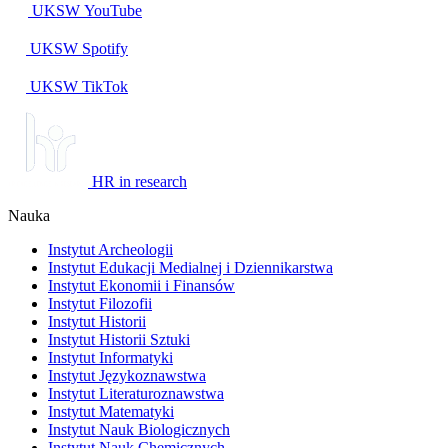
UKSW
YouTube
UKSW
Spotify
UKSW TikTok
HR in research
Nauka
Instytut Archeologii
Instytut Edukacji Medialnej i Dziennikarstwa
Instytut Ekonomii i Finansów
Instytut Filozofii
Instytut Historii
Instytut Historii Sztuki
Instytut Informatyki
Instytut Językoznawstwa
Instytut Literaturoznawstwa
Instytut Matematyki
Instytut Nauk Biologicznych
Instytut Nauk Chemicznych