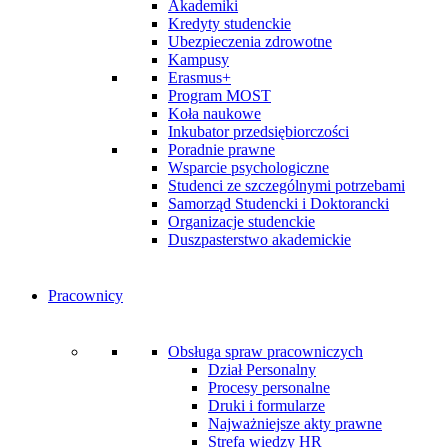
Akademiki
Kredyty studenckie
Ubezpieczenia zdrowotne
Kampusy
Erasmus+
Program MOST
Koła naukowe
Inkubator przedsiębiorczości
Poradnie prawne
Wsparcie psychologiczne
Studenci ze szczególnymi potrzebami
Samorząd Studencki i Doktorancki
Organizacje studenckie
Duszpasterstwo akademickie
Pracownicy
Obsługa spraw pracowniczych
Dział Personalny
Procesy personalne
Druki i formularze
Najważniejsze akty prawne
Strefa wiedzy HR