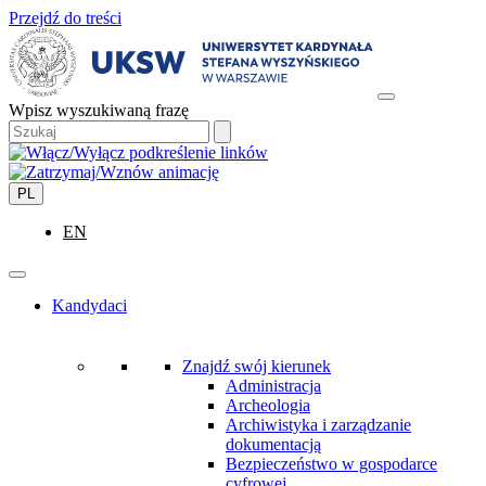
Przejdź do treści
Wpisz wyszukiwaną frazę
PL
EN
Kandydaci
Znajdź swój kierunek
Administracja
Archeologia
Archiwistyka i zarządzanie
dokumentacją
Bezpieczeństwo w gospodarce
cyfrowej