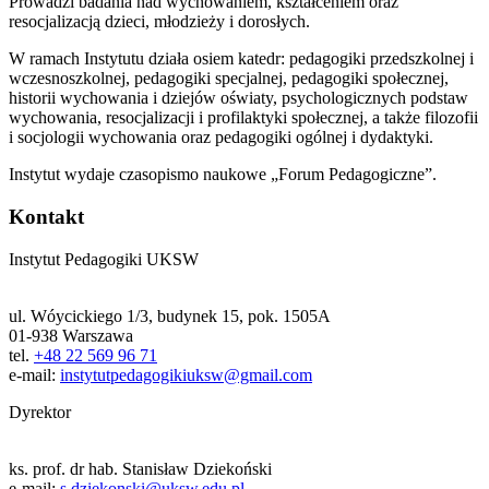
Prowadzi badania nad wychowaniem, kształceniem oraz
resocjalizacją dzieci, młodzieży i dorosłych.
W ramach Instytutu działa osiem katedr: pedagogiki przedszkolnej i
wczesnoszkolnej, pedagogiki specjalnej, pedagogiki społecznej,
historii wychowania i dziejów oświaty, psychologicznych podstaw
wychowania, resocjalizacji i profilaktyki społecznej, a także filozofii
i socjologii wychowania oraz pedagogiki ogólnej i dydaktyki.
Instytut wydaje czasopismo naukowe „Forum Pedagogiczne”.
Kontakt
Instytut Pedagogiki UKSW
ul. Wóycickiego 1/3, budynek 15, pok. 1505A
01-938 Warszawa
tel.
+48 22 569 96 71
e-mail:
instytutpedagogikiuksw@gmail.com
Dyrektor
ks. prof. dr hab. Stanisław Dziekoński
e-mail:
s.dziekonski@uksw.edu.pl