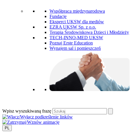
Współpraca międzynarodowa
Fundacje
Eksperci UKSW dla mediów
EZRA UKSW Sp. z o.o.
Terapia Środowiskowa Dzieci i Młodzieży
TECH-INNO-MED UKSW
Poznaj Erste Education
Wynajem sal i pomieszczeń
Wpisz wyszukiwaną frazę
PL