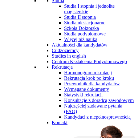
Studia
Studia I stopnia i jednolite
magisterskie
Studia II stopnia
Studia niestacjonarne
Szkoła Doktorska
Studia podyplomowe
Więcej niż nauka
Aktualności dla kandydatów
Cudzoziemcy
Studies in english
Centrum Kształcenia Podyplomowego
Rekrutacja
Harmonogram rekrutacji
Rekrutacja krok po kroku
Przewodnik dla kandydatów
Wymagane dokumenty
Statystyki rekrutacji
Konsultacje z doradcą zawodowym
Najczęściej zadawane pytania
(FAQ)
Kandydaci z niepełnosprawnością
Kontakt