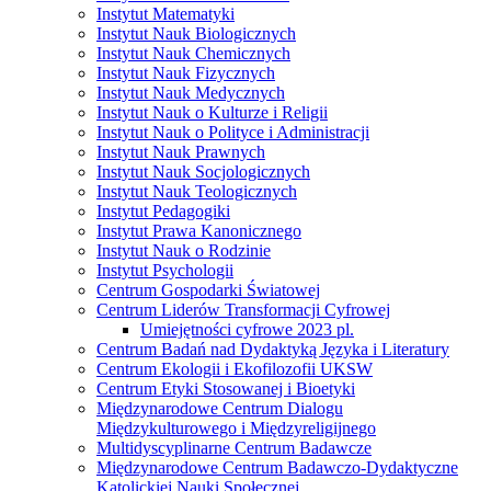
Instytut Matematyki
Instytut Nauk Biologicznych
Instytut Nauk Chemicznych
Instytut Nauk Fizycznych
Instytut Nauk Medycznych
Instytut Nauk o Kulturze i Religii
Instytut Nauk o Polityce i Administracji
Instytut Nauk Prawnych
Instytut Nauk Socjologicznych
Instytut Nauk Teologicznych
Instytut Pedagogiki
Instytut Prawa Kanonicznego
Instytut Nauk o Rodzinie
Instytut Psychologii
Centrum Gospodarki Światowej
Centrum Liderów Transformacji Cyfrowej
Umiejętności cyfrowe 2023 pl.
Centrum Badań nad Dydaktyką Języka i Literatury
Centrum Ekologii i Ekofilozofii UKSW
Centrum Etyki Stosowanej i Bioetyki
Międzynarodowe Centrum Dialogu
Międzykulturowego i Międzyreligijnego
Multidyscyplinarne Centrum Badawcze
Międzynarodowe Centrum Badawczo-Dydaktyczne
Katolickiej Nauki Społecznej