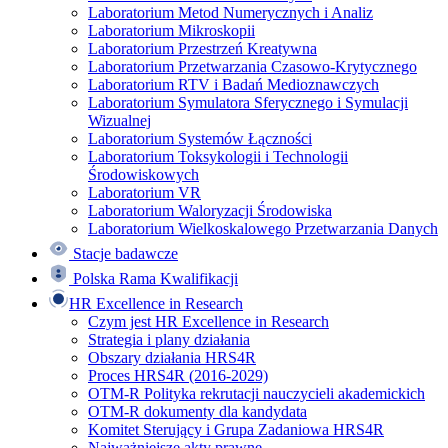
Laboratorium Metod Numerycznych i Analiz
Laboratorium Mikroskopii
Laboratorium Przestrzeń Kreatywna
Laboratorium Przetwarzania Czasowo-Krytycznego
Laboratorium RTV i Badań Medioznawczych
Laboratorium Symulatora Sferycznego i Symulacji
Wizualnej
Laboratorium Systemów Łączności
Laboratorium Toksykologii i Technologii
Środowiskowych
Laboratorium VR
Laboratorium Waloryzacji Środowiska
Laboratorium Wielkoskalowego Przetwarzania Danych
Stacje badawcze
Polska Rama Kwalifikacji
HR Excellence in Research
Czym jest HR Excellence in Research
Strategia i plany działania
Obszary działania HRS4R
Proces HRS4R (2016-2029)
OTM-R Polityka rekrutacji nauczycieli akademickich
OTM-R dokumenty dla kandydata
Komitet Sterujący i Grupa Zadaniowa HRS4R
Najważniejsze akty prawne