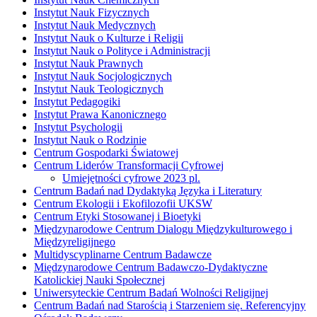
Instytut Nauk Fizycznych
Instytut Nauk Medycznych
Instytut Nauk o Kulturze i Religii
Instytut Nauk o Polityce i Administracji
Instytut Nauk Prawnych
Instytut Nauk Socjologicznych
Instytut Nauk Teologicznych
Instytut Pedagogiki
Instytut Prawa Kanonicznego
Instytut Psychologii
Instytut Nauk o Rodzinie
Centrum Gospodarki Światowej
Centrum Liderów Transformacji Cyfrowej
Umiejętności cyfrowe 2023 pl.
Centrum Badań nad Dydaktyką Języka i Literatury
Centrum Ekologii i Ekofilozofii UKSW
Centrum Etyki Stosowanej i Bioetyki
Międzynarodowe Centrum Dialogu Międzykulturowego i
Międzyreligijnego
Multidyscyplinarne Centrum Badawcze
Międzynarodowe Centrum Badawczo-Dydaktyczne
Katolickiej Nauki Społecznej
Uniwersyteckie Centrum Badań Wolności Religijnej
Centrum Badań nad Starością i Starzeniem się. Referencyjny