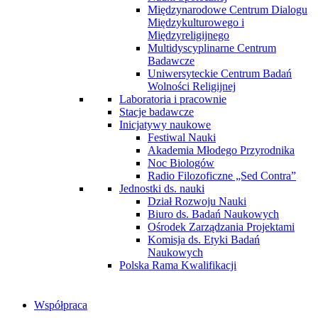
Międzynarodowe Centrum Dialogu
Międzykulturowego i
Międzyreligijnego
Multidyscyplinarne Centrum
Badawcze
Uniwersyteckie Centrum Badań
Wolności Religijnej
Laboratoria i pracownie
Stacje badawcze
Inicjatywy naukowe
Festiwal Nauki
Akademia Młodego Przyrodnika
Noc Biologów
Radio Filozoficzne „Sed Contra”
Jednostki ds. nauki
Dział Rozwoju Nauki
Biuro ds. Badań Naukowych
Ośrodek Zarządzania Projektami
Komisja ds. Etyki Badań
Naukowych
Polska Rama Kwalifikacji
Współpraca