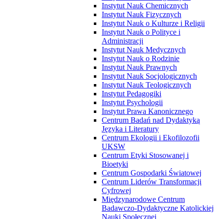
Instytut Nauk Chemicznych
Instytut Nauk Fizycznych
Instytut Nauk o Kulturze i Religii
Instytut Nauk o Polityce i
Administracji
Instytut Nauk Medycznych
Instytut Nauk o Rodzinie
Instytut Nauk Prawnych
Instytut Nauk Socjologicznych
Instytut Nauk Teologicznych
Instytut Pedagogiki
Instytut Psychologii
Instytut Prawa Kanonicznego
Centrum Badań nad Dydaktyką
Języka i Literatury
Centrum Ekologii i Ekofilozofii
UKSW
Centrum Etyki Stosowanej i
Bioetyki
Centrum Gospodarki Światowej
Centrum Liderów Transformacji
Cyfrowej
Międzynarodowe Centrum
Badawczo-Dydaktyczne Katolickiej
Nauki Społecznej