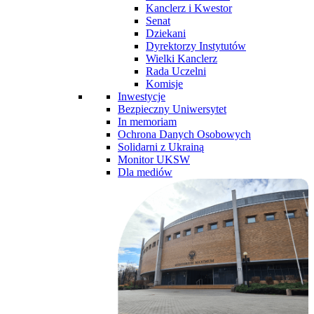
Kanclerz i Kwestor
Senat
Dziekani
Dyrektorzy Instytutów
Wielki Kanclerz
Rada Uczelni
Komisje
Inwestycje
Bezpieczny Uniwersytet
In memoriam
Ochrona Danych Osobowych
Solidarni z Ukrainą
Monitor UKSW
Dla mediów