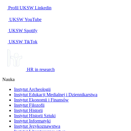
Profil UKSW
Linkedin
UKSW
YouTube
UKSW
Spotify
UKSW TikTok
HR in research
Nauka
Instytut Archeologii
Instytut Edukacji Medialnej i Dziennikarstwa
Instytut Ekonomii i Finansów
Instytut Filozofii
Instytut Historii
Instytut Historii Sztuki
Instytut Informatyki
Instytut Językoznawstwa