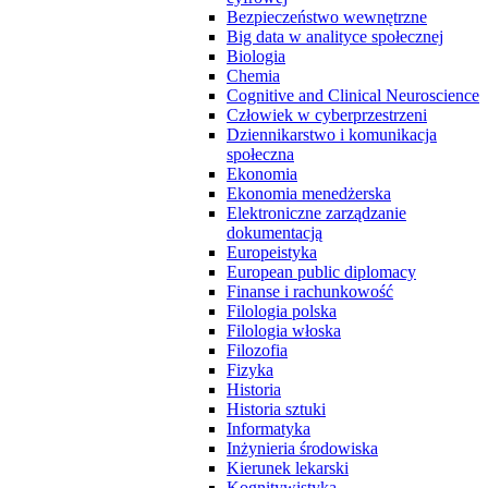
Bezpieczeństwo wewnętrzne
Big data w analityce społecznej
Biologia
Chemia
Cognitive and Clinical Neuroscience
Człowiek w cyberprzestrzeni
Dziennikarstwo i komunikacja
społeczna
Ekonomia
Ekonomia menedżerska
Elektroniczne zarządzanie
dokumentacją
Europeistyka
European public diplomacy
Finanse i rachunkowość
Filologia polska
Filologia włoska
Filozofia
Fizyka
Historia
Historia sztuki
Informatyka
Inżynieria środowiska
Kierunek lekarski
Kognitywistyka