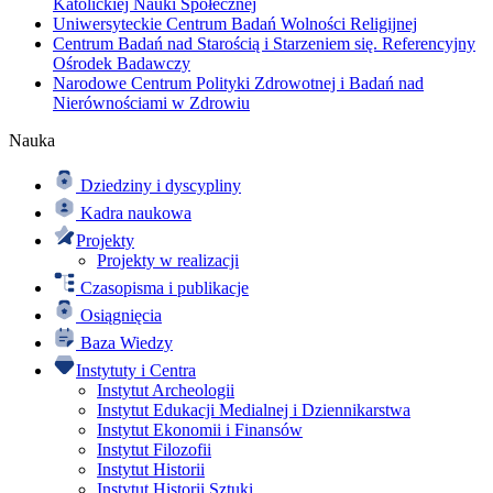
Katolickiej Nauki Społecznej
Uniwersyteckie Centrum Badań Wolności Religijnej
Centrum Badań nad Starością i Starzeniem się. Referencyjny
Ośrodek Badawczy
Narodowe Centrum Polityki Zdrowotnej i Badań nad
Nierównościami w Zdrowiu
Nauka
Dziedziny i dyscypliny
Kadra naukowa
Projekty
Projekty w realizacji
Czasopisma i publikacje
Osiągnięcia
Baza Wiedzy
Instytuty i Centra
Instytut Archeologii
Instytut Edukacji Medialnej i Dziennikarstwa
Instytut Ekonomii i Finansów
Instytut Filozofii
Instytut Historii
Instytut Historii Sztuki