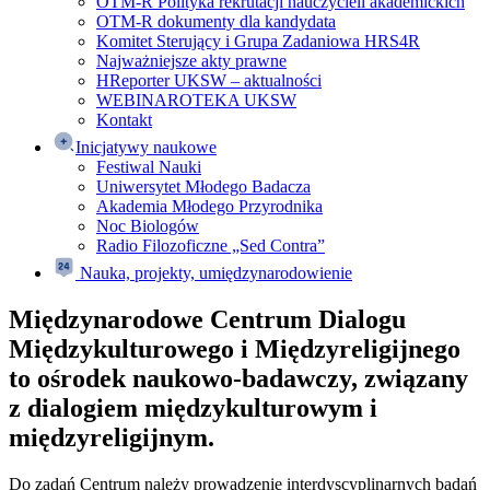
OTM-R Polityka rekrutacji nauczycieli akademickich
OTM-R dokumenty dla kandydata
Komitet Sterujący i Grupa Zadaniowa HRS4R
Najważniejsze akty prawne
HReporter UKSW – aktualności
WEBINAROTEKA UKSW
Kontakt
Inicjatywy naukowe
Festiwal Nauki
Uniwersytet Młodego Badacza
Akademia Młodego Przyrodnika
Noc Biologów
Radio Filozoficzne „Sed Contra”
Nauka, projekty, umiędzynarodowienie
Międzynarodowe Centrum Dialogu
Międzykulturowego i Międzyreligijnego
to ośrodek naukowo-badawczy, związany
z dialogiem międzykulturowym i
międzyreligijnym.
Do zadań Centrum należy prowadzenie interdyscyplinarnych badań