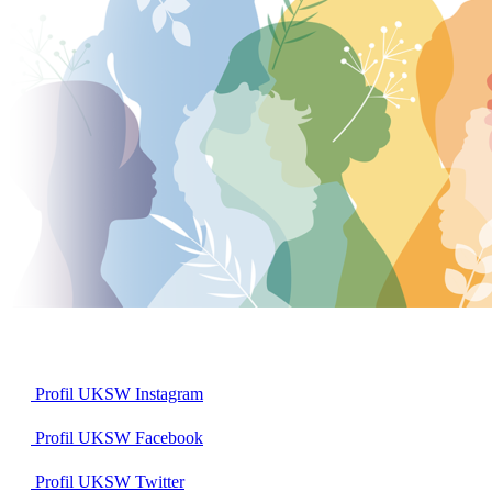
Profil UKSW
Instagram
Profil UKSW
Facebook
Profil UKSW
Twitter