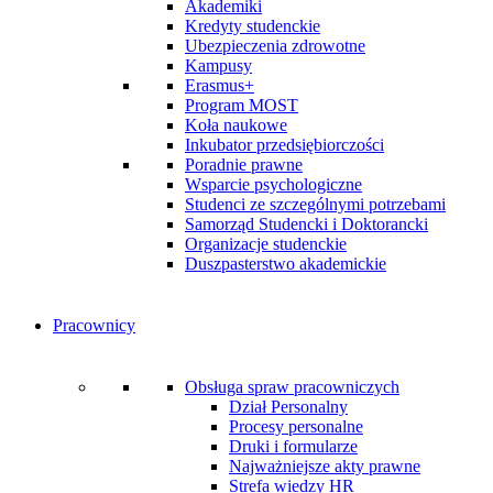
Akademiki
Kredyty studenckie
Ubezpieczenia zdrowotne
Kampusy
Erasmus+
Program MOST
Koła naukowe
Inkubator przedsiębiorczości
Poradnie prawne
Wsparcie psychologiczne
Studenci ze szczególnymi potrzebami
Samorząd Studencki i Doktorancki
Organizacje studenckie
Duszpasterstwo akademickie
Pracownicy
Obsługa spraw pracowniczych
Dział Personalny
Procesy personalne
Druki i formularze
Najważniejsze akty prawne
Strefa wiedzy HR