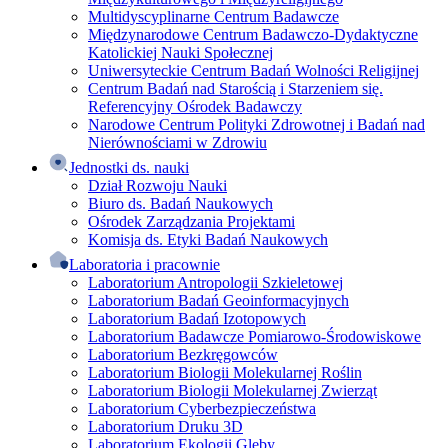
Multidyscyplinarne Centrum Badawcze
Międzynarodowe Centrum Badawczo-Dydaktyczne
Katolickiej Nauki Społecznej
Uniwersyteckie Centrum Badań Wolności Religijnej
Centrum Badań nad Starością i Starzeniem się.
Referencyjny Ośrodek Badawczy
Narodowe Centrum Polityki Zdrowotnej i Badań nad
Nierównościami w Zdrowiu
Jednostki ds. nauki
Dział Rozwoju Nauki
Biuro ds. Badań Naukowych
Ośrodek Zarządzania Projektami
Komisja ds. Etyki Badań Naukowych
Laboratoria i pracownie
Laboratorium Antropologii Szkieletowej
Laboratorium Badań Geoinformacyjnych
Laboratorium Badań Izotopowych
Laboratorium Badawcze Pomiarowo-Środowiskowe
Laboratorium Bezkręgowców
Laboratorium Biologii Molekularnej Roślin
Laboratorium Biologii Molekularnej Zwierząt
Laboratorium Cyberbezpieczeństwa
Laboratorium Druku 3D
Laboratorium Ekologii Gleby