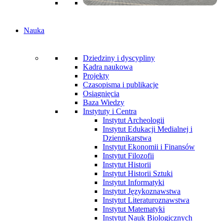
Nauka
Dziedziny i dyscypliny
Kadra naukowa
Projekty
Czasopisma i publikacje
Osiągnięcia
Baza Wiedzy
Instytuty i Centra
Instytut Archeologii
Instytut Edukacji Medialnej i
Dziennikarstwa
Instytut Ekonomii i Finansów
Instytut Filozofii
Instytut Historii
Instytut Historii Sztuki
Instytut Informatyki
Instytut Językoznawstwa
Instytut Literaturoznawstwa
Instytut Matematyki
Instytut Nauk Biologicznych