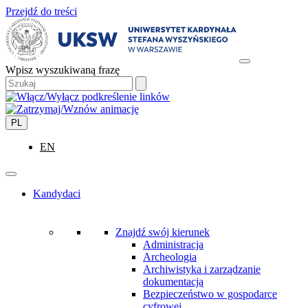
Przejdź do treści
Wpisz wyszukiwaną frazę
PL
EN
Kandydaci
Znajdź swój kierunek
Administracja
Archeologia
Archiwistyka i zarządzanie
dokumentacją
Bezpieczeństwo w gospodarce
cyfrowej