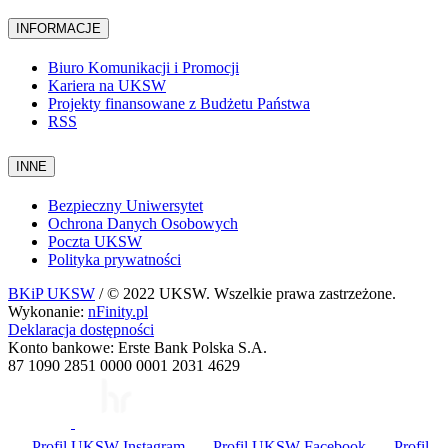
INFORMACJE
Biuro Komunikacji i Promocji
Kariera na UKSW
Projekty finansowane z Budżetu Państwa
RSS
INNE
Bezpieczny Uniwersytet
Ochrona Danych Osobowych
Poczta UKSW
Polityka prywatności
BKiP UKSW
/ © 2022 UKSW. Wszelkie prawa zastrzeżone.
Wykonanie:
nFinity.pl
Deklaracja dostępności
Konto bankowe: Erste Bank Polska S.A.
87 1090 2851 0000 0001 2031 4629
Profil UKSW
Instagram
Profil UKSW
Facebook
Profil