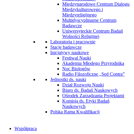
Międzynarodowe Centrum Dialogu
Międzykulturowego i
Międzyreligijnego
Multidyscyplinarne Centrum
Badawcze
Uniwersyteckie Centrum Badań
Wolności Religijnej
Laboratoria i pracownie
Stacje badawcze
Inicjatywy naukowe
Festiwal Nauki
Akademia Młodego Przyrodnika
Noc Biologów
Radio Filozoficzne „Sed Contra”
Jednostki ds. nauki
Dział Rozwoju Nauki
Biuro ds. Badań Naukowych
Ośrodek Zarządzania Projektami
Komisja ds. Etyki Badań
Naukowych
Polska Rama Kwalifikacji
Współpraca