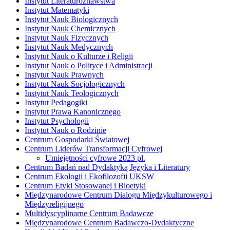
Instytut Literaturoznawstwa
Instytut Matematyki
Instytut Nauk Biologicznych
Instytut Nauk Chemicznych
Instytut Nauk Fizycznych
Instytut Nauk Medycznych
Instytut Nauk o Kulturze i Religii
Instytut Nauk o Polityce i Administracji
Instytut Nauk Prawnych
Instytut Nauk Socjologicznych
Instytut Nauk Teologicznych
Instytut Pedagogiki
Instytut Prawa Kanonicznego
Instytut Psychologii
Instytut Nauk o Rodzinie
Centrum Gospodarki Światowej
Centrum Liderów Transformacji Cyfrowej
Umiejętności cyfrowe 2023 pl.
Centrum Badań nad Dydaktyką Języka i Literatury
Centrum Ekologii i Ekofilozofii UKSW
Centrum Etyki Stosowanej i Bioetyki
Międzynarodowe Centrum Dialogu Międzykulturowego i
Międzyreligijnego
Multidyscyplinarne Centrum Badawcze
Międzynarodowe Centrum Badawczo-Dydaktyczne