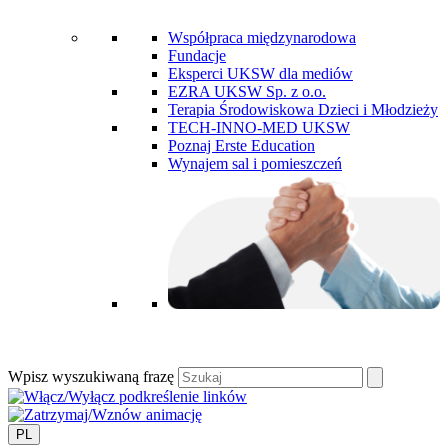
Współpraca międzynarodowa
Fundacje
Eksperci UKSW dla mediów
EZRA UKSW Sp. z o.o.
Terapia Środowiskowa Dzieci i Młodzieży
TECH-INNO-MED UKSW
Poznaj Erste Education
Wynajem sal i pomieszczeń
Wpisz wyszukiwaną frazę
PL