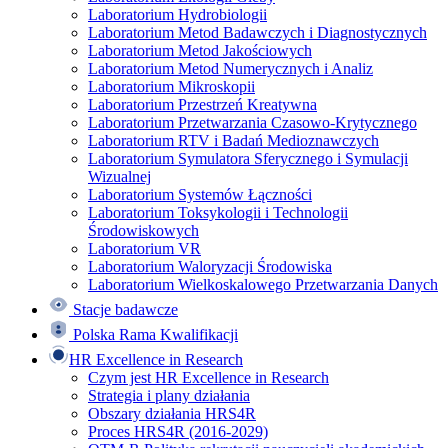
Laboratorium Hydrobiologii
Laboratorium Metod Badawczych i Diagnostycznych
Laboratorium Metod Jakościowych
Laboratorium Metod Numerycznych i Analiz
Laboratorium Mikroskopii
Laboratorium Przestrzeń Kreatywna
Laboratorium Przetwarzania Czasowo-Krytycznego
Laboratorium RTV i Badań Medioznawczych
Laboratorium Symulatora Sferycznego i Symulacji
Wizualnej
Laboratorium Systemów Łączności
Laboratorium Toksykologii i Technologii
Środowiskowych
Laboratorium VR
Laboratorium Waloryzacji Środowiska
Laboratorium Wielkoskalowego Przetwarzania Danych
Stacje badawcze
Polska Rama Kwalifikacji
HR Excellence in Research
Czym jest HR Excellence in Research
Strategia i plany działania
Obszary działania HRS4R
Proces HRS4R (2016-2029)