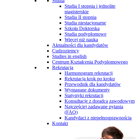
Studia
Studia I stopnia i jednolite
magisterskie
Studia II stopnia
Studia niestacjonarne
Szkoła Doktorska
Studia podyplomowe
Więcej niż nauka
Aktualności dla kandydatów
Cudzoziemcy
Studies in english
Centrum Kształcenia Podyplomowego
Rekrutacja
Harmonogram rekrutacji
Rekrutacja krok po kroku
Przewodnik dla kandydatów
Wymagane dokumenty
Statystyki rekrutacji
Konsultacje z doradcą zawodowym
Najczęściej zadawane pytania
(FAQ)
Kandydaci z niepełnosprawnością
Kontakt