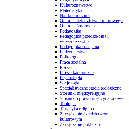
Kulturoznawstwo
Matematyka
Nauki o rodzinie
Ochrona dziedzictwa kulturowego
Ochrona środowiska
Pedagogika
Pedagogika przedszkolna i
wczesnoszkolna
Pedagogika specjalna
Pielęgniarstwo
Politologia
Praca socjalna
Prawo
Prawo kanoniczne
Psychologia
Socjologia
Specjalistyczne studia teologiczne
Stosunki międzyreligijne
Stosunki i prawo międzynarodowe
Teologia
Turystyka religijna
Zarządzanie dziedzictwem
kulturowym
Zarządzanie publiczne