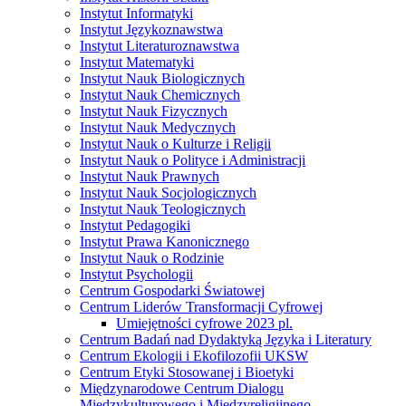
Instytut Informatyki
Instytut Językoznawstwa
Instytut Literaturoznawstwa
Instytut Matematyki
Instytut Nauk Biologicznych
Instytut Nauk Chemicznych
Instytut Nauk Fizycznych
Instytut Nauk Medycznych
Instytut Nauk o Kulturze i Religii
Instytut Nauk o Polityce i Administracji
Instytut Nauk Prawnych
Instytut Nauk Socjologicznych
Instytut Nauk Teologicznych
Instytut Pedagogiki
Instytut Prawa Kanonicznego
Instytut Nauk o Rodzinie
Instytut Psychologii
Centrum Gospodarki Światowej
Centrum Liderów Transformacji Cyfrowej
Umiejętności cyfrowe 2023 pl.
Centrum Badań nad Dydaktyką Języka i Literatury
Centrum Ekologii i Ekofilozofii UKSW
Centrum Etyki Stosowanej i Bioetyki
Międzynarodowe Centrum Dialogu
Międzykulturowego i Międzyreligijnego