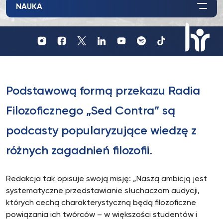
NAUKA
Profil
Profil
Profil
UKSW
UKSW
UKSW
Profil
UKSW
UKSW
UKSW
YouTube
Spotify
TikTok
UKSW
Instagram
Facebook
Twitter
Linkedin
HR
in
research
Podstawową formą przekazu Radia
Filozoficznego „Sed Contra” są
podcasty popularyzujące wiedzę z
różnych zagadnień filozofii.
Redakcja tak opisuje swoją misję: „Naszą ambicją jest
systematyczne przedstawianie słuchaczom audycji,
których cechą charakterystyczną będą filozoficzne
powiązania ich twórców – w większości studentów i