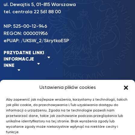
ul. Dewajtis 5, 01-815 Warszawa
tel. centrala 22 561 88 00
NIP: 525-00-12-946
REGON: 000001956
ePUAP: /UKSW_2/SkrytkaESP
PRZYDATNE LINKI
INFORMACJE
INNE
Ustawienia plików cookies
BKiP
/ © 2022 UKSW. Wszelkie prawa
nFinity.pl
UKSW
zastrzeżone.
Aby zapewnić jak najlepsze wrażenia, korzystamy z technologii, takich
Wykonanie:
jak pliki cookie, do przechowywania i/lub uzyskiwania dostępu do
informacji o urządzeniu. Zgoda na te technologie pozwoli nam
przetwarzać dane, takie jak zachowanie podczas przeglądania lub
Deklaracja dostępności
unikalne identyfikatory na tej stronie. Brak wyrażenia zgody lub
wycofanie zgody może niekorzystnie wpłynąć na niektóre cechy i
Konto bankowe: Erste Bank Polska S.A.
funkcje.
87 1090 2851 0000 0001 2031 4629