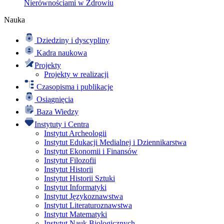
Nierównościami w Zdrowiu
Nauka
Dziedziny i dyscypliny
Kadra naukowa
Projekty
Projekty w realizacji
Czasopisma i publikacje
Osiągnięcia
Baza Wiedzy
Instytuty i Centra
Instytut Archeologii
Instytut Edukacji Medialnej i Dziennikarstwa
Instytut Ekonomii i Finansów
Instytut Filozofii
Instytut Historii
Instytut Historii Sztuki
Instytut Informatyki
Instytut Językoznawstwa
Instytut Literaturoznawstwa
Instytut Matematyki
Instytut Nauk Biologicznych