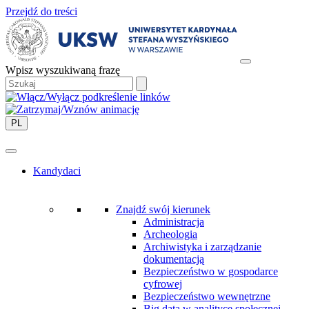
Przejdź do treści
Wpisz wyszukiwaną frazę
PL
Kandydaci
Znajdź swój kierunek
Administracja
Archeologia
Archiwistyka i zarządzanie
dokumentacją
Bezpieczeństwo w gospodarce
cyfrowej
Bezpieczeństwo wewnętrzne
Big data w analityce społecznej