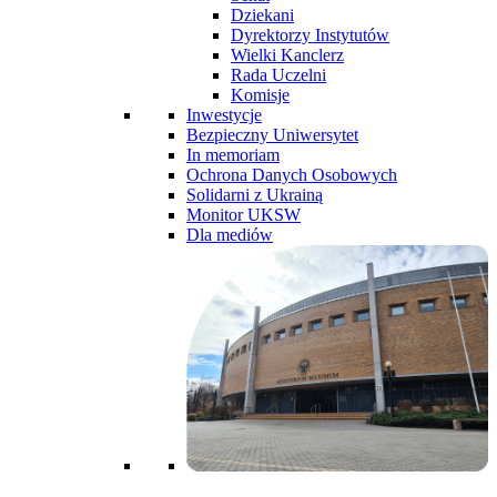
Dziekani
Dyrektorzy Instytutów
Wielki Kanclerz
Rada Uczelni
Komisje
Inwestycje
Bezpieczny Uniwersytet
In memoriam
Ochrona Danych Osobowych
Solidarni z Ukrainą
Monitor UKSW
Dla mediów