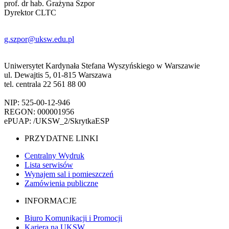
prof. dr hab. Grażyna Szpor
Dyrektor CLTC
g.szpor@uksw.edu.pl
Uniwersytet Kardynała Stefana Wyszyńskiego w Warszawie
ul. Dewajtis 5, 01-815 Warszawa
tel. centrala 22 561 88 00
NIP: 525-00-12-946
REGON: 000001956
ePUAP: /UKSW_2/SkrytkaESP
PRZYDATNE LINKI
Centralny Wydruk
Lista serwisów
Wynajem sal i pomieszczeń
Zamówienia publiczne
INFORMACJE
Biuro Komunikacji i Promocji
Kariera na UKSW