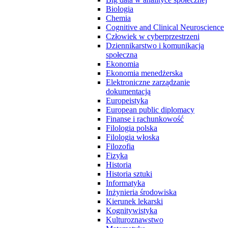
Biologia
Chemia
Cognitive and Clinical Neuroscience
Człowiek w cyberprzestrzeni
Dziennikarstwo i komunikacja
społeczna
Ekonomia
Ekonomia menedżerska
Elektroniczne zarządzanie
dokumentacją
Europeistyka
European public diplomacy
Finanse i rachunkowość
Filologia polska
Filologia włoska
Filozofia
Fizyka
Historia
Historia sztuki
Informatyka
Inżynieria środowiska
Kierunek lekarski
Kognitywistyka
Kulturoznawstwo