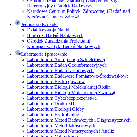
Centrum Badań nad Starością i Starzeniem się.
Referencyjny Ośrodek Badawczy
Narodowe Centrum Polityki Zdrowotnej i Badań nad
Nierównościami w Zdrowiu
Jednostki ds. nauki
Dział Rozwoju Nauki
Biuro ds. Badań Naukowych
Ośrodek Zarządzania Projektami
Komisja ds. Etyki Badań Naukowych
Laboratoria i pracownie
Laboratorium Antropologii Szkieletowej
Laboratorium Badań Geoinformacyjnych
Laboratorium Badań Izotopowych
Laboratorium Badawcze Pomiarowo-Środowiskowe
Laboratorium Bezkręgowców
Laboratorium Biologii Molekularnej Roślin
Laboratorium Biologii Molekularnej Zwierząt
Laboratorium Cyberbezpieczeństwa
Laboratorium Druku 3D
Laboratorium Ekologii Gleby
Laboratorium Hydrobiologii
Laboratorium Metod Badawczych i Diagnostycznych
Laboratorium Metod Jakościowych
Laboratorium Metod Numerycznych i Analiz
Laboratorium Mikroskopii