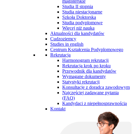
magisterskie
Studia II stopnia
Studia niestacjonarne
Szkoła Doktorska
Studia podyplomowe
Więcej niż nauka
Aktualności dla kandydatów
Cudzoziemcy
Studies in english
Centrum Kształcenia Podyplomowego
Rekrutacja
Harmonogram rekrutacji
Rekrutacja krok po kroku
Przewodnik dla kandydatów
Wymagane dokumenty
Statystyki rekrutacji
Konsultacje z doradcą zawodowym
Najczęściej zadawane pytania
(FAQ)
Kandydaci z niepełnosprawnością
Kontakt