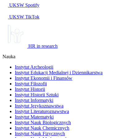
UKSW
Spotify
UKSW TikTok
HR in research
Nauka
Instytut Archeologii
Instytut Edukacji Medialnej i Dziennikarstwa
Instytut Ekonomii i Finansów
Instytut Filozofii
Instytut Historii
Instytut Historii Sztuki
Instytut Informatyki
Instytut Językoznawstwa
Instytut Literaturoznawstwa
Instytut Matematyki
Instytut Nauk Biologicznych
Instytut Nauk Chemicznych
Instytut Nauk Fizycznych