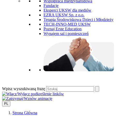
Współpraca międzynarodowa
Fundacje
Eksperci UKSW dla mediów
EZRA UKSW Sp. z o.o.
Terapia Środowiskowa Dzieci i Młodzieży
TECH-INNO-MED UKSW
Poznaj Erste Education
Wynajem sal i pomieszczeń
Wpisz wyszukiwaną frazę
PL
Strona Główna