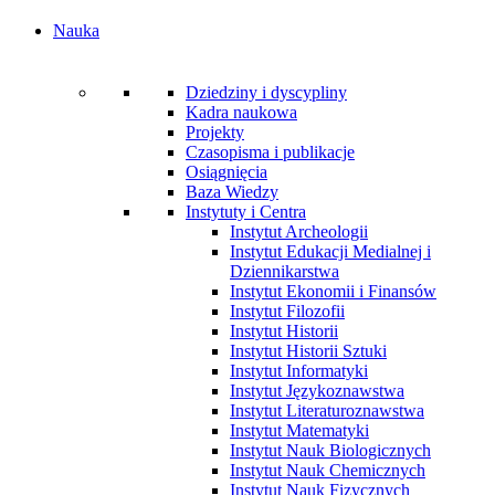
Nauka
Dziedziny i dyscypliny
Kadra naukowa
Projekty
Czasopisma i publikacje
Osiągnięcia
Baza Wiedzy
Instytuty i Centra
Instytut Archeologii
Instytut Edukacji Medialnej i
Dziennikarstwa
Instytut Ekonomii i Finansów
Instytut Filozofii
Instytut Historii
Instytut Historii Sztuki
Instytut Informatyki
Instytut Językoznawstwa
Instytut Literaturoznawstwa
Instytut Matematyki
Instytut Nauk Biologicznych
Instytut Nauk Chemicznych
Instytut Nauk Fizycznych