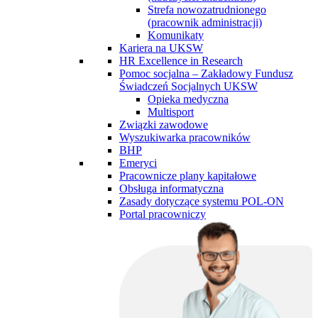
Strefa nowozatrudnionego
(pracownik administracji)
Komunikaty
Kariera na UKSW
HR Excellence in Research
Pomoc socjalna – Zakładowy Fundusz
Świadczeń Socjalnych UKSW
Opieka medyczna
Multisport
Związki zawodowe
Wyszukiwarka pracowników
BHP
Emeryci
Pracownicze plany kapitałowe
Obsługa informatyczna
Zasady dotyczące systemu POL-ON
Portal pracowniczy