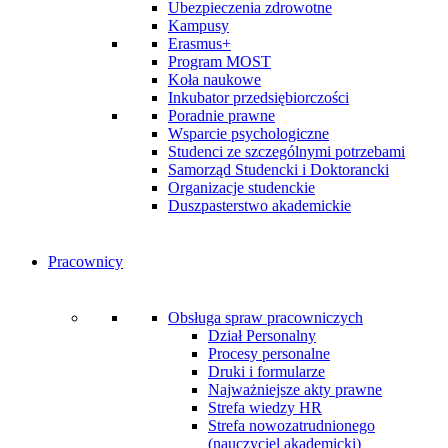
Ubezpieczenia zdrowotne
Kampusy
Erasmus+
Program MOST
Koła naukowe
Inkubator przedsiębiorczości
Poradnie prawne
Wsparcie psychologiczne
Studenci ze szczególnymi potrzebami
Samorząd Studencki i Doktorancki
Organizacje studenckie
Duszpasterstwo akademickie
Pracownicy
Obsługa spraw pracowniczych
Dział Personalny
Procesy personalne
Druki i formularze
Najważniejsze akty prawne
Strefa wiedzy HR
Strefa nowozatrudnionego
(nauczyciel akademicki)