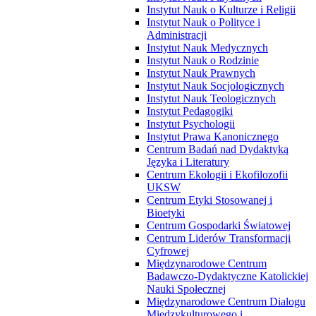
Instytut Nauk o Kulturze i Religii
Instytut Nauk o Polityce i
Administracji
Instytut Nauk Medycznych
Instytut Nauk o Rodzinie
Instytut Nauk Prawnych
Instytut Nauk Socjologicznych
Instytut Nauk Teologicznych
Instytut Pedagogiki
Instytut Psychologii
Instytut Prawa Kanonicznego
Centrum Badań nad Dydaktyką
Języka i Literatury
Centrum Ekologii i Ekofilozofii
UKSW
Centrum Etyki Stosowanej i
Bioetyki
Centrum Gospodarki Światowej
Centrum Liderów Transformacji
Cyfrowej
Międzynarodowe Centrum
Badawczo-Dydaktyczne Katolickiej
Nauki Społecznej
Międzynarodowe Centrum Dialogu
Międzykulturowego i