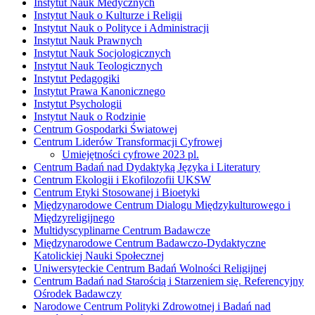
Instytut Nauk Medycznych
Instytut Nauk o Kulturze i Religii
Instytut Nauk o Polityce i Administracji
Instytut Nauk Prawnych
Instytut Nauk Socjologicznych
Instytut Nauk Teologicznych
Instytut Pedagogiki
Instytut Prawa Kanonicznego
Instytut Psychologii
Instytut Nauk o Rodzinie
Centrum Gospodarki Światowej
Centrum Liderów Transformacji Cyfrowej
Umiejętności cyfrowe 2023 pl.
Centrum Badań nad Dydaktyką Języka i Literatury
Centrum Ekologii i Ekofilozofii UKSW
Centrum Etyki Stosowanej i Bioetyki
Międzynarodowe Centrum Dialogu Międzykulturowego i
Międzyreligijnego
Multidyscyplinarne Centrum Badawcze
Międzynarodowe Centrum Badawczo-Dydaktyczne
Katolickiej Nauki Społecznej
Uniwersyteckie Centrum Badań Wolności Religijnej
Centrum Badań nad Starością i Starzeniem się. Referencyjny
Ośrodek Badawczy
Narodowe Centrum Polityki Zdrowotnej i Badań nad