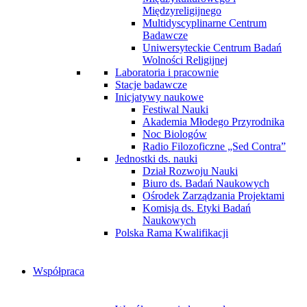
Międzyreligijnego
Multidyscyplinarne Centrum
Badawcze
Uniwersyteckie Centrum Badań
Wolności Religijnej
Laboratoria i pracownie
Stacje badawcze
Inicjatywy naukowe
Festiwal Nauki
Akademia Młodego Przyrodnika
Noc Biologów
Radio Filozoficzne „Sed Contra”
Jednostki ds. nauki
Dział Rozwoju Nauki
Biuro ds. Badań Naukowych
Ośrodek Zarządzania Projektami
Komisja ds. Etyki Badań
Naukowych
Polska Rama Kwalifikacji
Współpraca