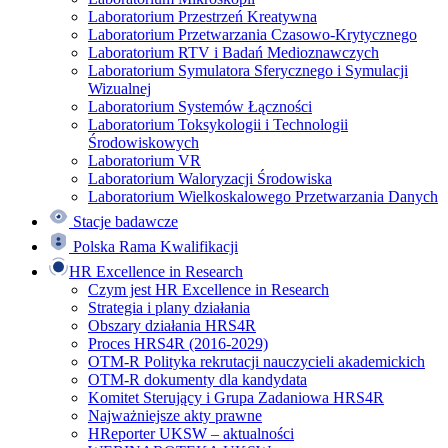
Laboratorium Przestrzeń Kreatywna
Laboratorium Przetwarzania Czasowo-Krytycznego
Laboratorium RTV i Badań Medioznawczych
Laboratorium Symulatora Sferycznego i Symulacji
Wizualnej
Laboratorium Systemów Łączności
Laboratorium Toksykologii i Technologii
Środowiskowych
Laboratorium VR
Laboratorium Waloryzacji Środowiska
Laboratorium Wielkoskalowego Przetwarzania Danych
Stacje badawcze
Polska Rama Kwalifikacji
HR Excellence in Research
Czym jest HR Excellence in Research
Strategia i plany działania
Obszary działania HRS4R
Proces HRS4R (2016-2029)
OTM-R Polityka rekrutacji nauczycieli akademickich
OTM-R dokumenty dla kandydata
Komitet Sterujący i Grupa Zadaniowa HRS4R
Najważniejsze akty prawne
HReporter UKSW – aktualności