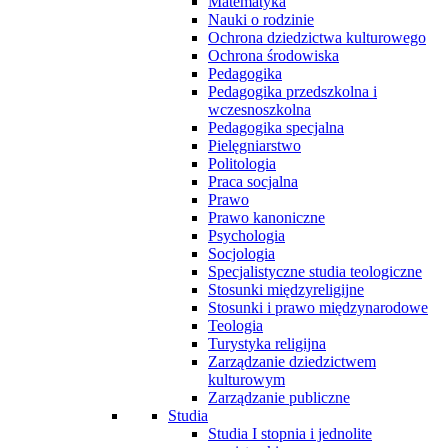
Matematyka
Nauki o rodzinie
Ochrona dziedzictwa kulturowego
Ochrona środowiska
Pedagogika
Pedagogika przedszkolna i
wczesnoszkolna
Pedagogika specjalna
Pielęgniarstwo
Politologia
Praca socjalna
Prawo
Prawo kanoniczne
Psychologia
Socjologia
Specjalistyczne studia teologiczne
Stosunki międzyreligijne
Stosunki i prawo międzynarodowe
Teologia
Turystyka religijna
Zarządzanie dziedzictwem
kulturowym
Zarządzanie publiczne
Studia
Studia I stopnia i jednolite