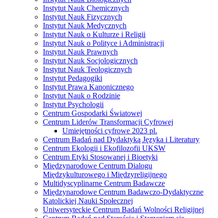
Instytut Nauk Chemicznych
Instytut Nauk Fizycznych
Instytut Nauk Medycznych
Instytut Nauk o Kulturze i Religii
Instytut Nauk o Polityce i Administracji
Instytut Nauk Prawnych
Instytut Nauk Socjologicznych
Instytut Nauk Teologicznych
Instytut Pedagogiki
Instytut Prawa Kanonicznego
Instytut Nauk o Rodzinie
Instytut Psychologii
Centrum Gospodarki Światowej
Centrum Liderów Transformacji Cyfrowej
Umiejętności cyfrowe 2023 pl.
Centrum Badań nad Dydaktyką Języka i Literatury
Centrum Ekologii i Ekofilozofii UKSW
Centrum Etyki Stosowanej i Bioetyki
Międzynarodowe Centrum Dialogu
Międzykulturowego i Międzyreligijnego
Multidyscyplinarne Centrum Badawcze
Międzynarodowe Centrum Badawczo-Dydaktyczne
Katolickiej Nauki Społecznej
Uniwersyteckie Centrum Badań Wolności Religijnej