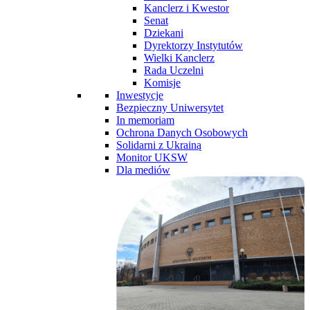
Kanclerz i Kwestor
Senat
Dziekani
Dyrektorzy Instytutów
Wielki Kanclerz
Rada Uczelni
Komisje
Inwestycje
Bezpieczny Uniwersytet
In memoriam
Ochrona Danych Osobowych
Solidarni z Ukrainą
Monitor UKSW
Dla mediów