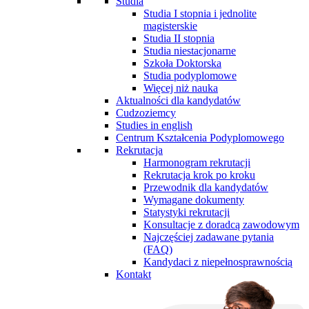
Studia
Studia I stopnia i jednolite
magisterskie
Studia II stopnia
Studia niestacjonarne
Szkoła Doktorska
Studia podyplomowe
Więcej niż nauka
Aktualności dla kandydatów
Cudzoziemcy
Studies in english
Centrum Kształcenia Podyplomowego
Rekrutacja
Harmonogram rekrutacji
Rekrutacja krok po kroku
Przewodnik dla kandydatów
Wymagane dokumenty
Statystyki rekrutacji
Konsultacje z doradcą zawodowym
Najczęściej zadawane pytania
(FAQ)
Kandydaci z niepełnosprawnością
Kontakt