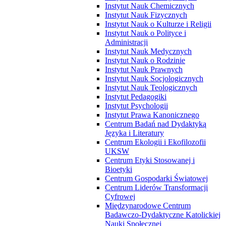
Instytut Nauk Chemicznych
Instytut Nauk Fizycznych
Instytut Nauk o Kulturze i Religii
Instytut Nauk o Polityce i
Administracji
Instytut Nauk Medycznych
Instytut Nauk o Rodzinie
Instytut Nauk Prawnych
Instytut Nauk Socjologicznych
Instytut Nauk Teologicznych
Instytut Pedagogiki
Instytut Psychologii
Instytut Prawa Kanonicznego
Centrum Badań nad Dydaktyką
Języka i Literatury
Centrum Ekologii i Ekofilozofii
UKSW
Centrum Etyki Stosowanej i
Bioetyki
Centrum Gospodarki Światowej
Centrum Liderów Transformacji
Cyfrowej
Międzynarodowe Centrum
Badawczo-Dydaktyczne Katolickiej
Nauki Społecznej