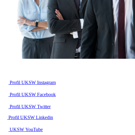
Profil UKSW
Instagram
Profil UKSW
Facebook
Profil UKSW
Twitter
Profil UKSW
Linkedin
UKSW
YouTube