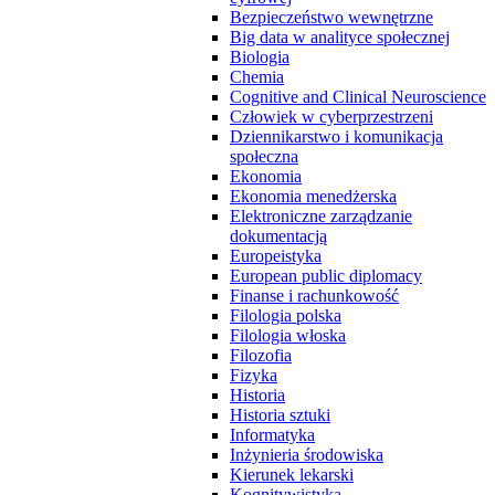
Bezpieczeństwo wewnętrzne
Big data w analityce społecznej
Biologia
Chemia
Cognitive and Clinical Neuroscience
Człowiek w cyberprzestrzeni
Dziennikarstwo i komunikacja
społeczna
Ekonomia
Ekonomia menedżerska
Elektroniczne zarządzanie
dokumentacją
Europeistyka
European public diplomacy
Finanse i rachunkowość
Filologia polska
Filologia włoska
Filozofia
Fizyka
Historia
Historia sztuki
Informatyka
Inżynieria środowiska
Kierunek lekarski
Kognitywistyka