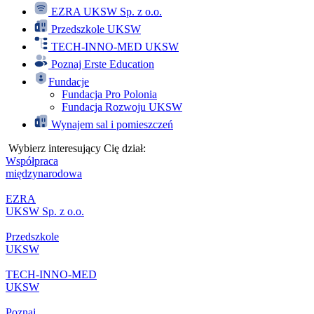
EZRA UKSW Sp. z o.o.
Przedszkole UKSW
TECH-INNO-MED UKSW
Poznaj Erste Education
Fundacje
Fundacja Pro Polonia
Fundacja Rozwoju UKSW
Wynajem sal i pomieszczeń
Wybierz interesujący Cię dział:
Współpraca
międzynarodowa
EZRA
UKSW Sp. z o.o.
Przedszkole
UKSW
TECH-INNO-MED
UKSW
Poznaj