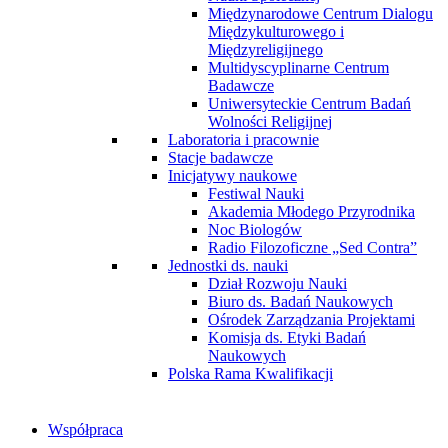
Międzynarodowe Centrum Dialogu
Międzykulturowego i
Międzyreligijnego
Multidyscyplinarne Centrum
Badawcze
Uniwersyteckie Centrum Badań
Wolności Religijnej
Laboratoria i pracownie
Stacje badawcze
Inicjatywy naukowe
Festiwal Nauki
Akademia Młodego Przyrodnika
Noc Biologów
Radio Filozoficzne „Sed Contra”
Jednostki ds. nauki
Dział Rozwoju Nauki
Biuro ds. Badań Naukowych
Ośrodek Zarządzania Projektami
Komisja ds. Etyki Badań
Naukowych
Polska Rama Kwalifikacji
Współpraca