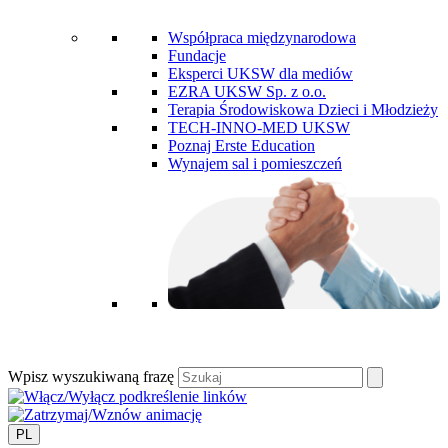
Współpraca międzynarodowa
Fundacje
Eksperci UKSW dla mediów
EZRA UKSW Sp. z o.o.
Terapia Środowiskowa Dzieci i Młodzieży
TECH-INNO-MED UKSW
Poznaj Erste Education
Wynajem sal i pomieszczeń
Wpisz wyszukiwaną frazę
PL