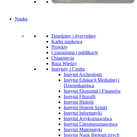
Nauka
Dziedziny i dyscypliny
Kadra naukowa
Projekty
Czasopisma i publikacje
Osiągnięcia
Baza Wiedzy
Instytuty i Centra
Instytut Archeologii
Instytut Edukacji Medialnej i
Dziennikarstwa
Instytut Ekonomii i Finansów
Instytut Filozofii
Instytut Historii
Instytut Historii Sztuki
Instytut Informatyki
Instytut Językoznawstwa
Instytut Literaturoznawstwa
Instytut Matematyki
Instytut Nauk Biologicznych