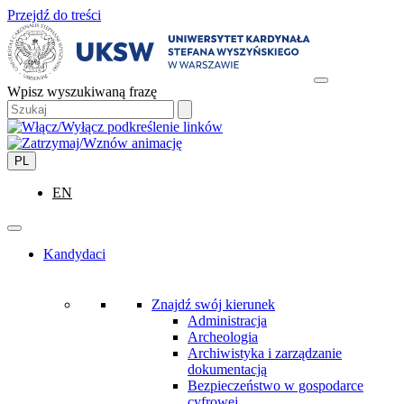
Przejdź do treści
Wpisz wyszukiwaną frazę
PL
EN
Kandydaci
Znajdź swój kierunek
Administracja
Archeologia
Archiwistyka i zarządzanie
dokumentacją
Bezpieczeństwo w gospodarce
cyfrowej