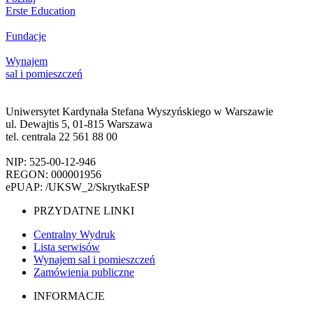
Erste Education
Fundacje
Wynajem
sal i pomieszczeń
Uniwersytet Kardynała Stefana Wyszyńskiego w Warszawie
ul. Dewajtis 5, 01-815 Warszawa
tel. centrala 22 561 88 00
NIP: 525-00-12-946
REGON: 000001956
ePUAP: /UKSW_2/SkrytkaESP
PRZYDATNE LINKI
Centralny Wydruk
Lista serwisów
Wynajem sal i pomieszczeń
Zamówienia publiczne
INFORMACJE