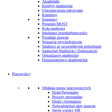
Akademiki
Kredyty studenckie
Ubezpieczenia zdrowotne
Kampusy
Erasmus+
Program MOST
Koła naukowe
Inkubator przedsiębiorczości
Poradnie prawne
Wsparcie psychologiczne
Studenci ze szczególnymi potrzebami
Samorząd Studencki i Doktorancki
Organizacje studenckie
Duszpasterstwo akademickie
Pracownicy
Obsługa spraw pracowniczych
Dział Personalny
Procesy personalne
Druki i formularze
Najważniejsze akty prawne
Strefa wiedzy HR