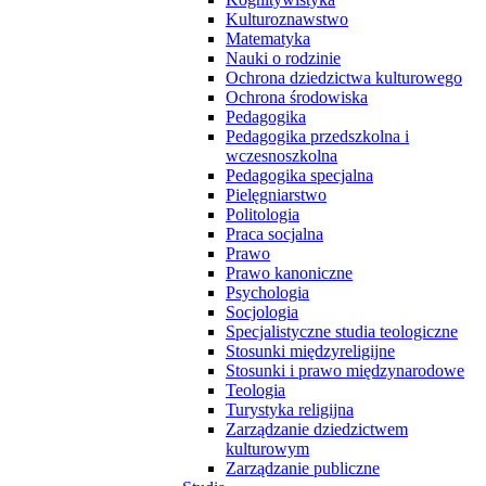
Kulturoznawstwo
Matematyka
Nauki o rodzinie
Ochrona dziedzictwa kulturowego
Ochrona środowiska
Pedagogika
Pedagogika przedszkolna i
wczesnoszkolna
Pedagogika specjalna
Pielęgniarstwo
Politologia
Praca socjalna
Prawo
Prawo kanoniczne
Psychologia
Socjologia
Specjalistyczne studia teologiczne
Stosunki międzyreligijne
Stosunki i prawo międzynarodowe
Teologia
Turystyka religijna
Zarządzanie dziedzictwem
kulturowym
Zarządzanie publiczne