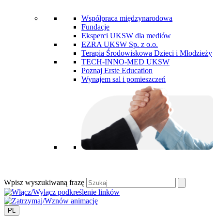
Współpraca międzynarodowa
Fundacje
Eksperci UKSW dla mediów
EZRA UKSW Sp. z o.o.
Terapia Środowiskowa Dzieci i Młodzieży
TECH-INNO-MED UKSW
Poznaj Erste Education
Wynajem sal i pomieszczeń
Wpisz wyszukiwaną frazę
PL