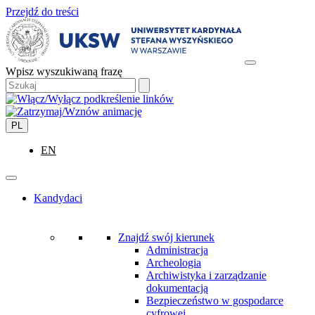
Przejdź do treści
Wpisz wyszukiwaną frazę
PL
EN
Kandydaci
Znajdź swój kierunek
Administracja
Archeologia
Archiwistyka i zarządzanie
dokumentacją
Bezpieczeństwo w gospodarce
cyfrowej