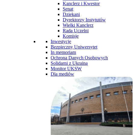
Kanclerz i Kwestor
Senat
Dziekani
Dyrektorzy Instytutów
Wielki Kanclerz
Rada Uczelni
Komisje
Inwestycje
Bezpieczny Uniwersytet
In memoriam
Ochrona Danych Osobowych
Solidarni z Ukrainą
Monitor UKSW
Dla mediów