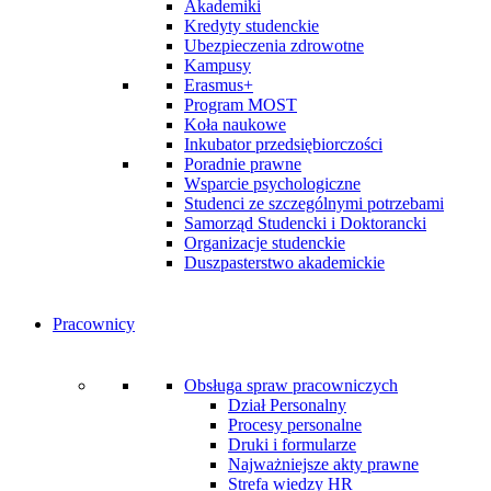
Akademiki
Kredyty studenckie
Ubezpieczenia zdrowotne
Kampusy
Erasmus+
Program MOST
Koła naukowe
Inkubator przedsiębiorczości
Poradnie prawne
Wsparcie psychologiczne
Studenci ze szczególnymi potrzebami
Samorząd Studencki i Doktorancki
Organizacje studenckie
Duszpasterstwo akademickie
Pracownicy
Obsługa spraw pracowniczych
Dział Personalny
Procesy personalne
Druki i formularze
Najważniejsze akty prawne
Strefa wiedzy HR