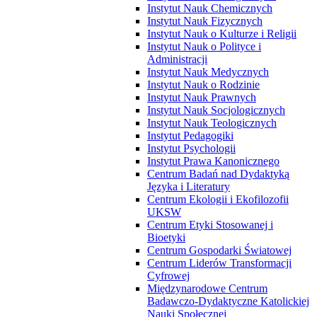
Instytut Nauk Chemicznych
Instytut Nauk Fizycznych
Instytut Nauk o Kulturze i Religii
Instytut Nauk o Polityce i
Administracji
Instytut Nauk Medycznych
Instytut Nauk o Rodzinie
Instytut Nauk Prawnych
Instytut Nauk Socjologicznych
Instytut Nauk Teologicznych
Instytut Pedagogiki
Instytut Psychologii
Instytut Prawa Kanonicznego
Centrum Badań nad Dydaktyką
Języka i Literatury
Centrum Ekologii i Ekofilozofii
UKSW
Centrum Etyki Stosowanej i
Bioetyki
Centrum Gospodarki Światowej
Centrum Liderów Transformacji
Cyfrowej
Międzynarodowe Centrum
Badawczo-Dydaktyczne Katolickiej
Nauki Społecznej