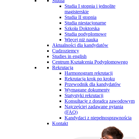
Studia
Studia I stopnia i jednolite
magisterskie
Studia II stopnia
Studia niestacjonarne
Szkoła Doktorska
Studia podyplomowe
Więcej niż nauka
Aktualności dla kandydatów
Cudzoziemcy
Studies in english
Centrum Kształcenia Podyplomowego
Rekrutacja
Harmonogram rekrutacji
Rekrutacja krok po kroku
Przewodnik dla kandydatów
Wymagane dokumenty
Statystyki rekrutacji
Konsultacje z doradcą zawodowym
Najczęściej zadawane pytania
(FAQ)
Kandydaci z niepełnosprawnością
Kontakt