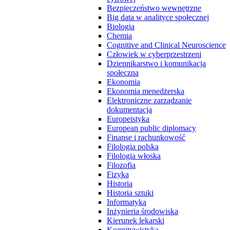
Bezpieczeństwo wewnętrzne
Big data w analityce społecznej
Biologia
Chemia
Cognitive and Clinical Neuroscience
Człowiek w cyberprzestrzeni
Dziennikarstwo i komunikacja
społeczna
Ekonomia
Ekonomia menedżerska
Elektroniczne zarządzanie
dokumentacją
Europeistyka
European public diplomacy
Finanse i rachunkowość
Filologia polska
Filologia włoska
Filozofia
Fizyka
Historia
Historia sztuki
Informatyka
Inżynieria środowiska
Kierunek lekarski
Kognitywistyka