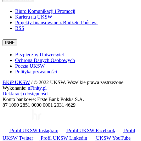
Biuro Komunikacji i Promocji
Kariera na UKSW
Projekty finansowane z Budżetu Państwa
RSS
INNE
Bezpieczny Uniwersytet
Ochrona Danych Osobowych
Poczta UKSW
Polityka prywatności
BKiP UKSW
/ © 2022 UKSW. Wszelkie prawa zastrzeżone.
Wykonanie:
nFinity.pl
Deklaracja dostępności
Konto bankowe: Erste Bank Polska S.A.
87 1090 2851 0000 0001 2031 4629
Profil UKSW
Instagram
Profil UKSW
Facebook
Profil
UKSW
Twitter
Profil UKSW
Linkedin
UKSW
YouTube