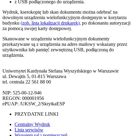
z USB podłączonego do urządzenia.
Wydruk, kserokopię lub skan dokumentu można odebrać na
dowolnym urządzeniu wielofunkcyjnym dostępnym w korytarzu
budynku
(zob. lista lokalizacji drukarek)
, po dokonaniu autoryzacji
za pomocą swojej karty dostępowej.
Skanowane w urządzeniu wielofunkcyjnym dokumenty
przekazywane są z urządzenia na adres mailowy wskazany przez
użytkownika lub pamięć zewnętrzną USB, podłączoną do
urządzenia.
Uniwersytet Kardynała Stefana Wyszyńskiego w Warszawie
ul. Dewajtis 5, 01-815 Warszawa
tel. centrala 22 561 88 00
NIP: 525-00-12-946
REGON: 000001956
ePUAP: /UKSW_2/SkrytkaESP
PRZYDATNE LINKI
Centralny Wydruk
Lista serwisów
Wynajem sal i pomieszczeń