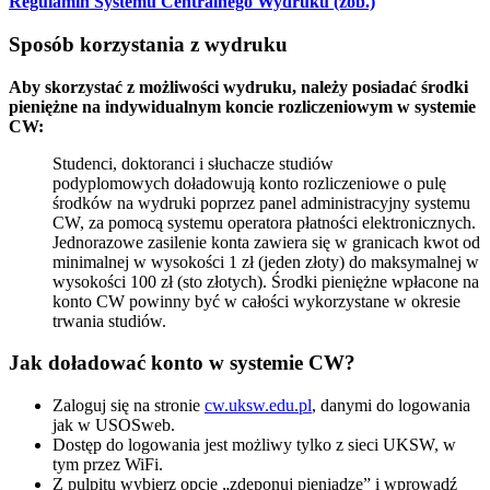
Regulamin Systemu Centralnego Wydruku (zob.)
Sposób korzystania z wydruku
Aby skorzystać z możliwości wydruku, należy posiadać środki
pieniężne na indywidualnym koncie rozliczeniowym w systemie
CW:
Studenci, doktoranci i słuchacze studiów
podyplomowych doładowują konto rozliczeniowe o pulę
środków na wydruki poprzez panel administracyjny systemu
CW, za pomocą systemu operatora płatności elektronicznych.
Jednorazowe zasilenie konta zawiera się w granicach kwot od
minimalnej w wysokości 1 zł (jeden złoty) do maksymalnej w
wysokości 100 zł (sto złotych). Środki pieniężne wpłacone na
konto CW powinny być w całości wykorzystane w okresie
trwania studiów.
Jak doładować konto w systemie CW?
Zaloguj się na stronie
cw.uksw.edu.pl
, danymi do logowania
jak w USOSweb.
Dostęp do logowania jest możliwy tylko z sieci UKSW, w
tym przez WiFi.
Z pulpitu wybierz opcję „zdeponuj pieniądze” i wprowadź