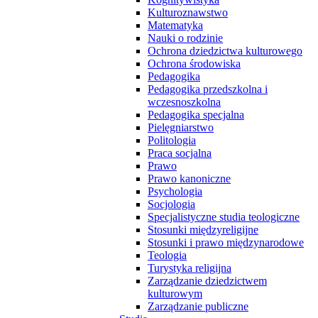
Kulturoznawstwo
Matematyka
Nauki o rodzinie
Ochrona dziedzictwa kulturowego
Ochrona środowiska
Pedagogika
Pedagogika przedszkolna i
wczesnoszkolna
Pedagogika specjalna
Pielęgniarstwo
Politologia
Praca socjalna
Prawo
Prawo kanoniczne
Psychologia
Socjologia
Specjalistyczne studia teologiczne
Stosunki międzyreligijne
Stosunki i prawo międzynarodowe
Teologia
Turystyka religijna
Zarządzanie dziedzictwem
kulturowym
Zarządzanie publiczne