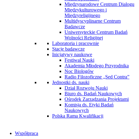
Międzynarodowe Centrum Dialogu
Międzykulturowego i
Międzyreligijnego
Multidyscyplinarne Centrum
Badawcze
Uniwersyteckie Centrum Badań
Wolności Religijnej
Laboratoria i pracownie
Stacje badawcze
Inicjatywy naukowe
Festiwal Nauki
Akademia Młodego Przyrodnika
Noc Biologów
Radio Filozoficzne „Sed Contra”
Jednostki ds. nauki
Dział Rozwoju Nauki
Biuro ds. Badań Naukowych
Ośrodek Zarządzania Projektami
Komisja ds. Etyki Badań
Naukowych
Polska Rama Kwalifikacji
Współpraca