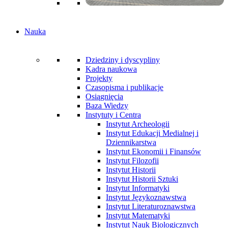
Nauka
Dziedziny i dyscypliny
Kadra naukowa
Projekty
Czasopisma i publikacje
Osiągnięcia
Baza Wiedzy
Instytuty i Centra
Instytut Archeologii
Instytut Edukacji Medialnej i
Dziennikarstwa
Instytut Ekonomii i Finansów
Instytut Filozofii
Instytut Historii
Instytut Historii Sztuki
Instytut Informatyki
Instytut Językoznawstwa
Instytut Literaturoznawstwa
Instytut Matematyki
Instytut Nauk Biologicznych