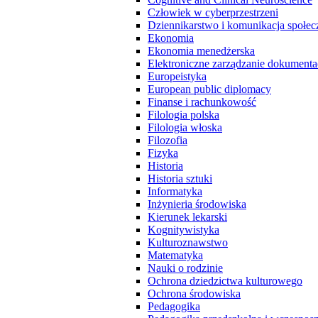
Człowiek w cyberprzestrzeni
Dziennikarstwo i komunikacja społec
Ekonomia
Ekonomia menedżerska
Elektroniczne zarządzanie dokumenta
Europeistyka
European public diplomacy
Finanse i rachunkowość
Filologia polska
Filologia włoska
Filozofia
Fizyka
Historia
Historia sztuki
Informatyka
Inżynieria środowiska
Kierunek lekarski
Kognitywistyka
Kulturoznawstwo
Matematyka
Nauki o rodzinie
Ochrona dziedzictwa kulturowego
Ochrona środowiska
Pedagogika