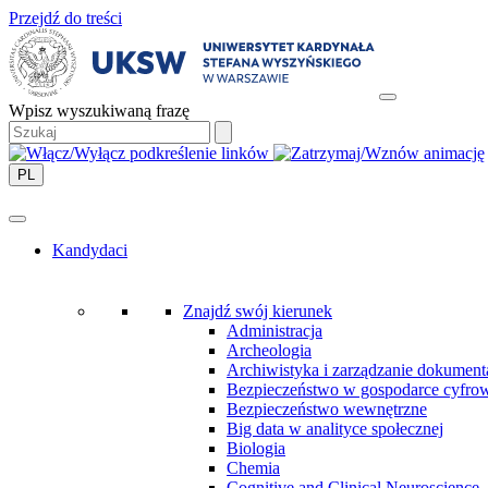
Przejdź do treści
Wpisz wyszukiwaną frazę
PL
Kandydaci
Znajdź swój kierunek
Administracja
Archeologia
Archiwistyka i zarządzanie dokument
Bezpieczeństwo w gospodarce cyfro
Bezpieczeństwo wewnętrzne
Big data w analityce społecznej
Biologia
Chemia
Cognitive and Clinical Neuroscience