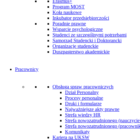
Erasmus+
Program MOST
Koła naukowe
Inkubator przedsiębiorczości
Poradnie prawne
Wsparcie psychologiczne
Studenci ze szczególnymi potrzebami
Samorząd Studencki i Doktorancki
Organizacje studenckie
Duszpasterstwo akademickie
Pracownicy
Obsługa spraw pracowniczych
Dział Personalny
Procesy personalne
Druki i formularze
Najważniejsze akty prawne
Strefa wiedzy HR
Strefa nowozatrudnionego (nauczycie
Strefa nowozatrudnionego (pracownik 
Komunikaty
Kariera na UKSW