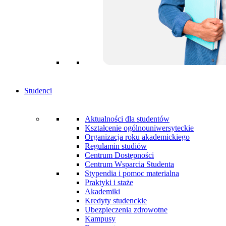
Studenci
Aktualności dla studentów
Kształcenie ogólnouniwersyteckie
Organizacja roku akademickiego
Regulamin studiów
Centrum Dostępności
Centrum Wsparcia Studenta
Stypendia i pomoc materialna
Praktyki i staże
Akademiki
Kredyty studenckie
Ubezpieczenia zdrowotne
Kampusy