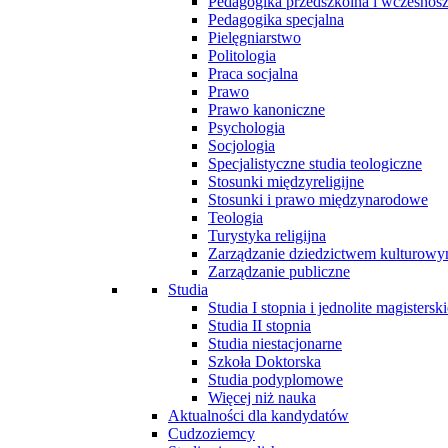
Pedagogika przedszkolna i wczesnos
Pedagogika specjalna
Pielęgniarstwo
Politologia
Praca socjalna
Prawo
Prawo kanoniczne
Psychologia
Socjologia
Specjalistyczne studia teologiczne
Stosunki międzyreligijne
Stosunki i prawo międzynarodowe
Teologia
Turystyka religijna
Zarządzanie dziedzictwem kulturow
Zarządzanie publiczne
Studia
Studia I stopnia i jednolite magisterski
Studia II stopnia
Studia niestacjonarne
Szkoła Doktorska
Studia podyplomowe
Więcej niż nauka
Aktualności dla kandydatów
Cudzoziemcy