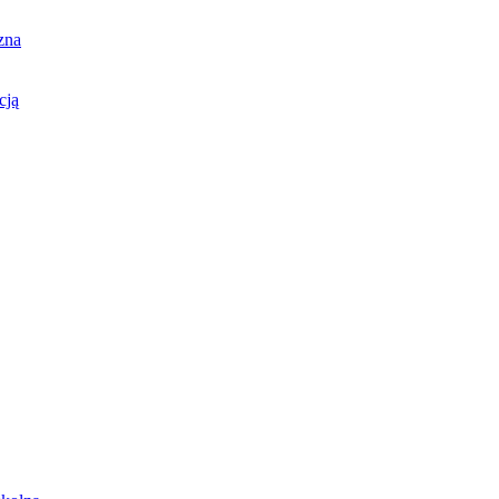
zna
cją