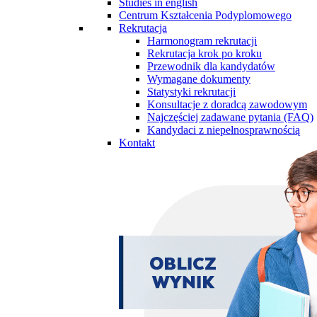
Studies in english
Centrum Kształcenia Podyplomowego
Rekrutacja
Harmonogram rekrutacji
Rekrutacja krok po kroku
Przewodnik dla kandydatów
Wymagane dokumenty
Statystyki rekrutacji
Konsultacje z doradcą zawodowym
Najczęściej zadawane pytania (FAQ)
Kandydaci z niepełnosprawnością
Kontakt