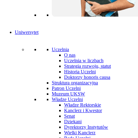
Uniwersytet
Uczelnia
O nas
Uczelnia w liczbach
Strategia rozwoju, statut
Historia Uczelni
Doktorzy honoris causa
Struktura organizacyjna
Patron Uczelni
Muzeum UKSW
Władze Uczelni
Władze Rektorskie
Kanclerz i Kwestor
Senat
Dziekani
Dyrektorzy Instytutów
Wielki Kanclerz