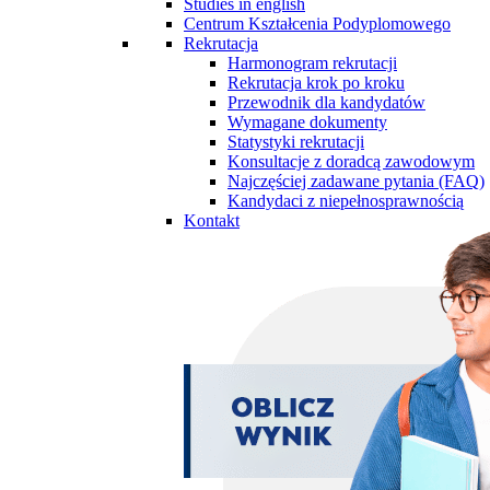
Studies in english
Centrum Kształcenia Podyplomowego
Rekrutacja
Harmonogram rekrutacji
Rekrutacja krok po kroku
Przewodnik dla kandydatów
Wymagane dokumenty
Statystyki rekrutacji
Konsultacje z doradcą zawodowym
Najczęściej zadawane pytania (FAQ)
Kandydaci z niepełnosprawnością
Kontakt