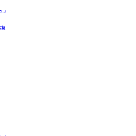
zna
cją