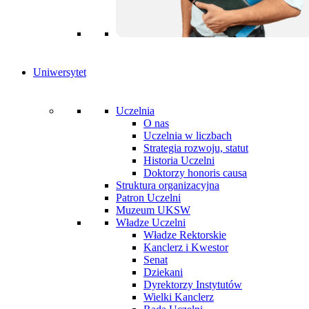
Uniwersytet
Uczelnia
O nas
Uczelnia w liczbach
Strategia rozwoju, statut
Historia Uczelni
Doktorzy honoris causa
Struktura organizacyjna
Patron Uczelni
Muzeum UKSW
Władze Uczelni
Władze Rektorskie
Kanclerz i Kwestor
Senat
Dziekani
Dyrektorzy Instytutów
Wielki Kanclerz