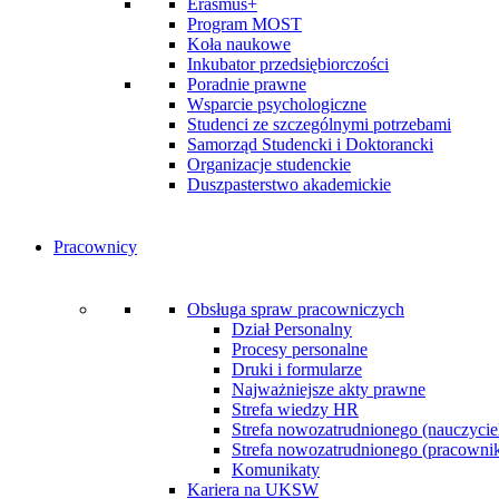
Erasmus+
Program MOST
Koła naukowe
Inkubator przedsiębiorczości
Poradnie prawne
Wsparcie psychologiczne
Studenci ze szczególnymi potrzebami
Samorząd Studencki i Doktorancki
Organizacje studenckie
Duszpasterstwo akademickie
Pracownicy
Obsługa spraw pracowniczych
Dział Personalny
Procesy personalne
Druki i formularze
Najważniejsze akty prawne
Strefa wiedzy HR
Strefa nowozatrudnionego (nauczycie
Strefa nowozatrudnionego (pracownik 
Komunikaty
Kariera na UKSW