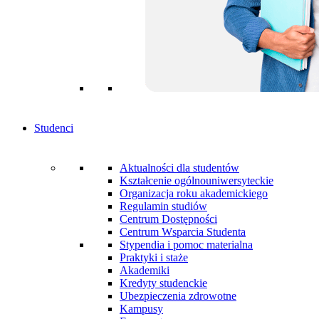
Studenci
Aktualności dla studentów
Kształcenie ogólnouniwersyteckie
Organizacja roku akademickiego
Regulamin studiów
Centrum Dostępności
Centrum Wsparcia Studenta
Stypendia i pomoc materialna
Praktyki i staże
Akademiki
Kredyty studenckie
Ubezpieczenia zdrowotne
Kampusy