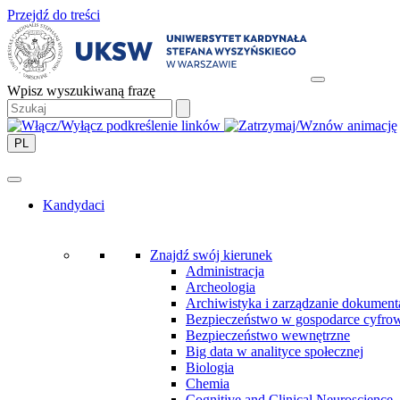
Przejdź do treści
Wpisz wyszukiwaną frazę
PL
Kandydaci
Znajdź swój kierunek
Administracja
Archeologia
Archiwistyka i zarządzanie dokument
Bezpieczeństwo w gospodarce cyfro
Bezpieczeństwo wewnętrzne
Big data w analityce społecznej
Biologia
Chemia
Cognitive and Clinical Neuroscience