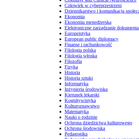
Człowiek w cyberprzestrzeni
Dziennikarstwo i komunikacja społec
Ekonomia
Ekonomia menedżerska
Elektroniczne zarządzanie dokumenta
Europeistyka
European public diplomacy
Finanse i rachunkowość
Filologia polska
Filologia włoska
Filozofia
Fizyka
Historia
Historia sztuki
Informatyka
Inżynieria środowiska
Kierunek lekarski
Kognitywistyka
Kulturoznawstwo
Matematyka
Nauki o rodzinie
Ochrona dziedzictwa kulturowego
Ochrona środowiska
Pedagogika