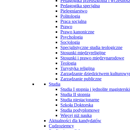
Pedagogika przedszkolna i wczesnos
Pedagogika specjalna
Pielęgniarstwo
Politologia
Praca socjalna
Prawo
Prawo kanoniczne
Psychologia
Socjologia
Specjalistyczne studia teologiczne
Stosunki międzyreligijne
Stosunki i prawo międzynarodowe
Teologia
Turystyka religijna
Zarządzanie dziedzictwem kulturow
Zarządzanie publiczne
Studia
Studia I stopnia i jednolite magisterski
Studia II stopnia
Studia niestacjonarne
Szkoła Doktorska
Studia podyplomowe
Więcej niż nauka
Aktualności dla kandydatów
Cudzoziemcy