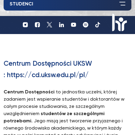
STUDENCI
Profil
Profil
Profil
UKSW
UKSW
UKSW
Profil
UKSW
UKSW
UKSW
YouTube
Spotify
TikTok
UKSW
Instagram
Facebook
Twitter
Linkedin
HR
in
research
Centrum Dostępności UKSW
:
https://cd.uksw.edu.pl/pl/
Centrum Dostępności
to jednostka uczelni, której
zadaniem jest wspieranie studentów i doktorantów w
całym procesie studiowania, ze szczególnym
uwzględnieniem
studentów ze szczególnymi
potrzebami
. Jego misją jest tworzenie przyjaznego i
równego środowiska akademickiego, w którym każdy