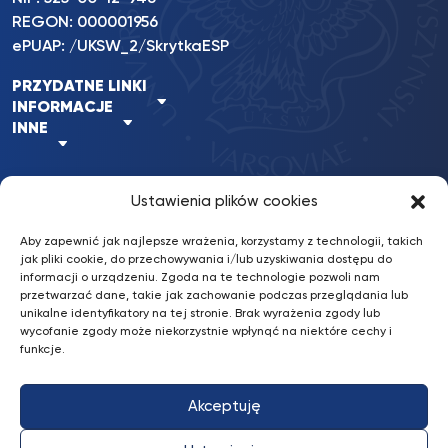
REGON: 000001956
ePUAP: /UKSW_2/SkrytkaESP
PRZYDATNE LINKI
INFORMACJE
INNE
Ustawienia plików cookies
BKiP
/ © 2022 UKSW. Wszelkie prawa
nFinity.pl
UKSW
zastrzeżone.
Aby zapewnić jak najlepsze wrażenia, korzystamy z technologii, takich
Wykonanie:
jak pliki cookie, do przechowywania i/lub uzyskiwania dostępu do
informacji o urządzeniu. Zgoda na te technologie pozwoli nam
przetwarzać dane, takie jak zachowanie podczas przeglądania lub
Deklaracja dostępności
unikalne identyfikatory na tej stronie. Brak wyrażenia zgody lub
wycofanie zgody może niekorzystnie wpłynąć na niektóre cechy i
Konto bankowe: Erste Bank Polska S.A.
funkcje.
87 1090 2851 0000 0001 2031 4629
Akceptuję