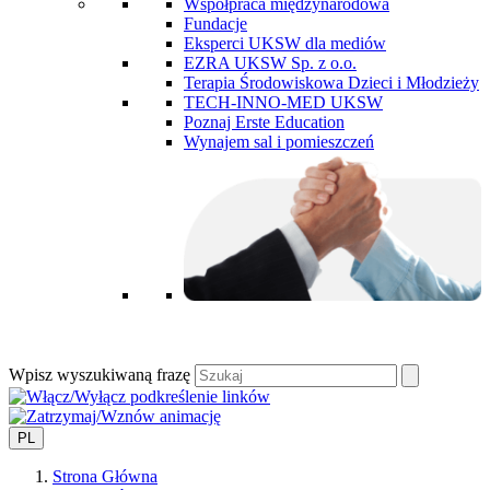
Współpraca międzynarodowa
Fundacje
Eksperci UKSW dla mediów
EZRA UKSW Sp. z o.o.
Terapia Środowiskowa Dzieci i Młodzieży
TECH-INNO-MED UKSW
Poznaj Erste Education
Wynajem sal i pomieszczeń
Wpisz wyszukiwaną frazę
PL
Strona Główna