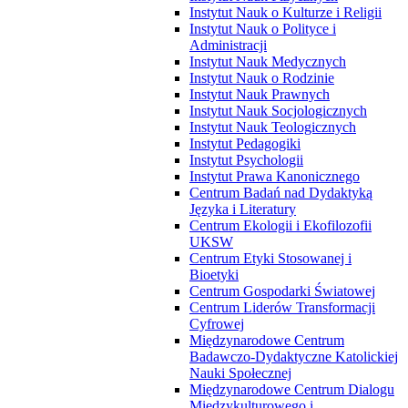
Instytut Nauk o Kulturze i Religii
Instytut Nauk o Polityce i
Administracji
Instytut Nauk Medycznych
Instytut Nauk o Rodzinie
Instytut Nauk Prawnych
Instytut Nauk Socjologicznych
Instytut Nauk Teologicznych
Instytut Pedagogiki
Instytut Psychologii
Instytut Prawa Kanonicznego
Centrum Badań nad Dydaktyką
Języka i Literatury
Centrum Ekologii i Ekofilozofii
UKSW
Centrum Etyki Stosowanej i
Bioetyki
Centrum Gospodarki Światowej
Centrum Liderów Transformacji
Cyfrowej
Międzynarodowe Centrum
Badawczo-Dydaktyczne Katolickiej
Nauki Społecznej
Międzynarodowe Centrum Dialogu
Międzykulturowego i