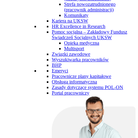
Strefa nowozatrudnionego
(pracownik administracji)
Komunikaty
Kariera na UKSW
HR Excellence in Research
Pomoc socjalna – Zakładowy Fundusz
Świadczeń Socjalnych UKSW
Opieka medyczna
Multisport
Związki zawodowe
Wyszukiwarka pracowników
BHP
Emeryci
Pracownicze plany kapitałowe
Obsługa informatyczna
Zasady dotyczące systemu POL-ON
Portal pracowniczy