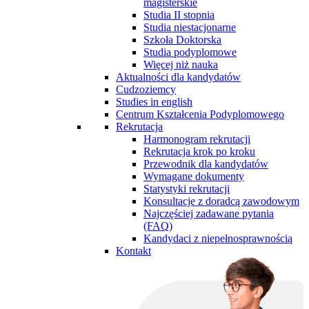
magisterskie
Studia II stopnia
Studia niestacjonarne
Szkoła Doktorska
Studia podyplomowe
Więcej niż nauka
Aktualności dla kandydatów
Cudzoziemcy
Studies in english
Centrum Kształcenia Podyplomowego
Rekrutacja
Harmonogram rekrutacji
Rekrutacja krok po kroku
Przewodnik dla kandydatów
Wymagane dokumenty
Statystyki rekrutacji
Konsultacje z doradcą zawodowym
Najczęściej zadawane pytania
(FAQ)
Kandydaci z niepełnosprawnością
Kontakt