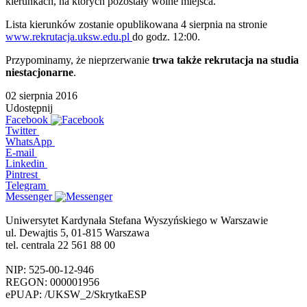
kierunkach, na których pozostały wolne miejsca.
Lista kierunków zostanie opublikowana 4 sierpnia na stronie
www.rekrutacja.uksw.edu.pl
do godz. 12:00.
Przypominamy, że nieprzerwanie
trwa także rekrutacja na studia
niestacjonarne
.
02 sierpnia 2016
Udostępnij
Facebook
Twitter
WhatsApp
E-mail
Linkedin
Pintrest
Telegram
Messenger
Uniwersytet Kardynała Stefana Wyszyńskiego w Warszawie
ul. Dewajtis 5, 01-815 Warszawa
tel. centrala 22 561 88 00
NIP: 525-00-12-946
REGON: 000001956
ePUAP: /UKSW_2/SkrytkaESP