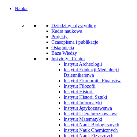
Nauka
Dziedziny i dyscypliny
Kadra naukowa
Projekty
Czasopisma i publikacje
Osiągnięcia
Baza Wiedzy
Instytuty i Centra
Instytut Archeologii
Instytut Edukacji Medialnej i
Dziennikarstwa
Instytut Ekonomii i Finansów
Instytut Filozofii
Instytut Historii
Instytut Historii Sztuki
Instytut Informatyki
Instytut Językoznawstwa
Instytut Literaturoznawstwa
Instytut Matematyki
Instytut Nauk Biologicznych
Instytut Nauk Chemicznych
Instytut Nauk Fizycznych