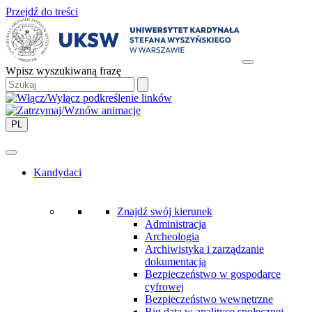
Przejdź do treści
Wpisz wyszukiwaną frazę
PL
Kandydaci
Znajdź swój kierunek
Administracja
Archeologia
Archiwistyka i zarządzanie
dokumentacją
Bezpieczeństwo w gospodarce
cyfrowej
Bezpieczeństwo wewnętrzne
Big data w analityce społecznej