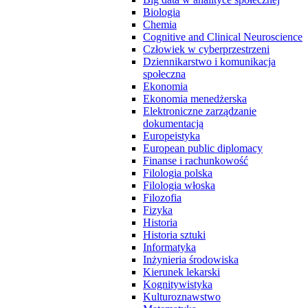
Biologia
Chemia
Cognitive and Clinical Neuroscience
Człowiek w cyberprzestrzeni
Dziennikarstwo i komunikacja
społeczna
Ekonomia
Ekonomia menedżerska
Elektroniczne zarządzanie
dokumentacją
Europeistyka
European public diplomacy
Finanse i rachunkowość
Filologia polska
Filologia włoska
Filozofia
Fizyka
Historia
Historia sztuki
Informatyka
Inżynieria środowiska
Kierunek lekarski
Kognitywistyka
Kulturoznawstwo