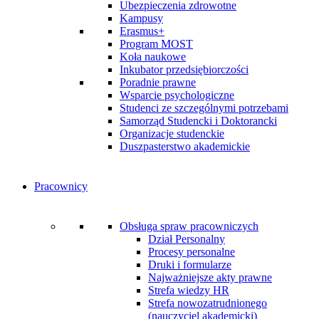
Ubezpieczenia zdrowotne
Kampusy
Erasmus+
Program MOST
Koła naukowe
Inkubator przedsiębiorczości
Poradnie prawne
Wsparcie psychologiczne
Studenci ze szczególnymi potrzebami
Samorząd Studencki i Doktorancki
Organizacje studenckie
Duszpasterstwo akademickie
Pracownicy
Obsługa spraw pracowniczych
Dział Personalny
Procesy personalne
Druki i formularze
Najważniejsze akty prawne
Strefa wiedzy HR
Strefa nowozatrudnionego
(nauczyciel akademicki)