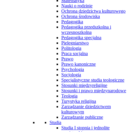
Matematyka
Nauki o rodzinie
Ochrona dziedzictwa kulturowego
Ochrona środowiska
Pedagogika
Pedagogika przedszkolna i
wczesnoszkolna
Pedagogika specjalna
Pielęgniarstwo
Politologia
Praca socjalna
Prawo
Prawo kanoniczne
Psychologia
Socjologia
Specjalistyczne studia teologiczne
Stosunki międzyreligijne
Stosunki i prawo międzynarodowe
Teologia
Turystyka religijna
Zarządzanie dziedzictwem
kulturowym
Zarządzanie publiczne
Studia
Studia I stopnia i jednolite