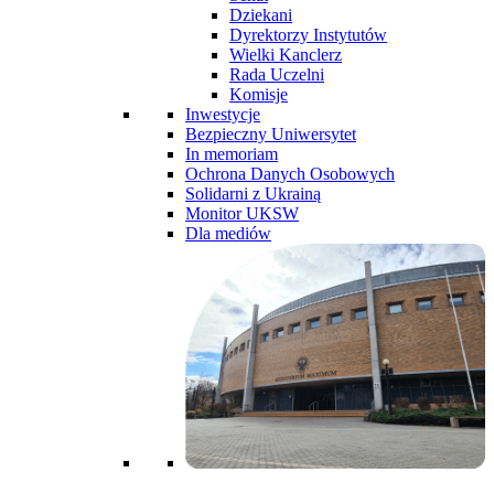
Dziekani
Dyrektorzy Instytutów
Wielki Kanclerz
Rada Uczelni
Komisje
Inwestycje
Bezpieczny Uniwersytet
In memoriam
Ochrona Danych Osobowych
Solidarni z Ukrainą
Monitor UKSW
Dla mediów