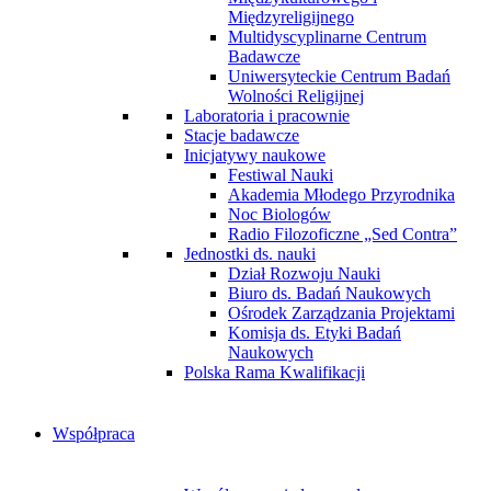
Międzyreligijnego
Multidyscyplinarne Centrum
Badawcze
Uniwersyteckie Centrum Badań
Wolności Religijnej
Laboratoria i pracownie
Stacje badawcze
Inicjatywy naukowe
Festiwal Nauki
Akademia Młodego Przyrodnika
Noc Biologów
Radio Filozoficzne „Sed Contra”
Jednostki ds. nauki
Dział Rozwoju Nauki
Biuro ds. Badań Naukowych
Ośrodek Zarządzania Projektami
Komisja ds. Etyki Badań
Naukowych
Polska Rama Kwalifikacji
Współpraca