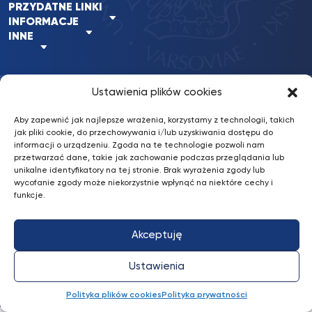
PRZYDATNE LINKI
INFORMACJE
INNE
Ustawienia plików cookies
BKiP
/ © 2022 UKSW. Wszelkie prawa
nFinity.pl
UKSW
zastrzeżone.
Aby zapewnić jak najlepsze wrażenia, korzystamy z technologii, takich
Wykonanie:
jak pliki cookie, do przechowywania i/lub uzyskiwania dostępu do
informacji o urządzeniu. Zgoda na te technologie pozwoli nam
Deklaracja dostępności
przetwarzać dane, takie jak zachowanie podczas przeglądania lub
unikalne identyfikatory na tej stronie. Brak wyrażenia zgody lub
Konto bankowe: Erste Bank Polska S.A.
wycofanie zgody może niekorzystnie wpłynąć na niektóre cechy i
87 1090 2851 0000 0001 2031 4629
funkcje.
Akceptuję
Ustawienia
Profil
Profil
Profil
Profil
UKSW
Profil
UKSW
UKSW
UKSW
UKSW
UKSW
YouTube
UKSW
TikTok
Polityka plików cookies
Polityka prywatności
Instagram
Facebook
Twitter
Linkedin
Spotify