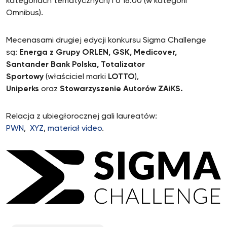
kategoriach tematycznych) i o 16.00 (w kategorii
Omnibus).
Mecenasami drugiej edycji konkursu Sigma Challenge
są:
Energa z Grupy ORLEN, GSK, Medicover,
Santander Bank Polska, Totalizator
Sportowy
(właściciel marki
LOTTO
),
Uniperks
oraz
Stowarzyszenie Autorów ZAiKS.
Relacja z ubiegłorocznej gali laureatów:
PWN
,
XYZ
,
materiał video
.