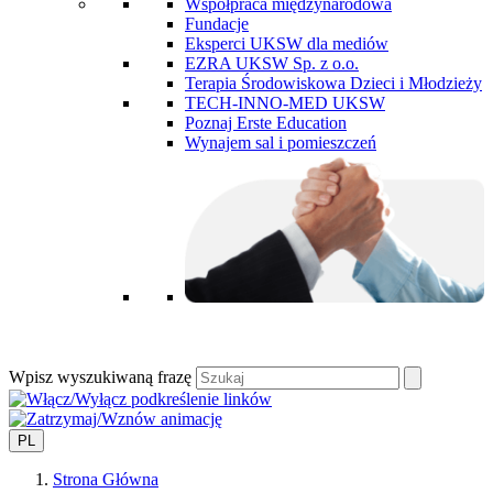
Współpraca międzynarodowa
Fundacje
Eksperci UKSW dla mediów
EZRA UKSW Sp. z o.o.
Terapia Środowiskowa Dzieci i Młodzieży
TECH-INNO-MED UKSW
Poznaj Erste Education
Wynajem sal i pomieszczeń
Wpisz wyszukiwaną frazę
PL
Strona Główna