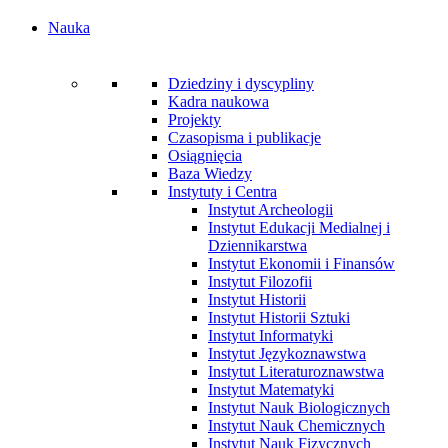
Nauka
Dziedziny i dyscypliny
Kadra naukowa
Projekty
Czasopisma i publikacje
Osiągnięcia
Baza Wiedzy
Instytuty i Centra
Instytut Archeologii
Instytut Edukacji Medialnej i
Dziennikarstwa
Instytut Ekonomii i Finansów
Instytut Filozofii
Instytut Historii
Instytut Historii Sztuki
Instytut Informatyki
Instytut Językoznawstwa
Instytut Literaturoznawstwa
Instytut Matematyki
Instytut Nauk Biologicznych
Instytut Nauk Chemicznych
Instytut Nauk Fizycznych