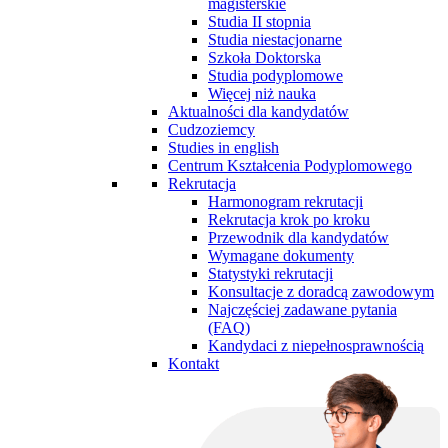
magisterskie
Studia II stopnia
Studia niestacjonarne
Szkoła Doktorska
Studia podyplomowe
Więcej niż nauka
Aktualności dla kandydatów
Cudzoziemcy
Studies in english
Centrum Kształcenia Podyplomowego
Rekrutacja
Harmonogram rekrutacji
Rekrutacja krok po kroku
Przewodnik dla kandydatów
Wymagane dokumenty
Statystyki rekrutacji
Konsultacje z doradcą zawodowym
Najczęściej zadawane pytania
(FAQ)
Kandydaci z niepełnosprawnością
Kontakt