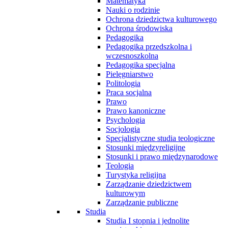
Matematyka
Nauki o rodzinie
Ochrona dziedzictwa kulturowego
Ochrona środowiska
Pedagogika
Pedagogika przedszkolna i
wczesnoszkolna
Pedagogika specjalna
Pielęgniarstwo
Politologia
Praca socjalna
Prawo
Prawo kanoniczne
Psychologia
Socjologia
Specjalistyczne studia teologiczne
Stosunki międzyreligijne
Stosunki i prawo międzynarodowe
Teologia
Turystyka religijna
Zarządzanie dziedzictwem
kulturowym
Zarządzanie publiczne
Studia
Studia I stopnia i jednolite