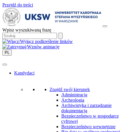
Przejdź do treści
Wpisz wyszukiwaną frazę
PL
Kandydaci
Znajdź swój kierunek
Administracja
Archeologia
Archiwistyka i zarządzanie
dokumentacją
Bezpieczeństwo w gospodarce
cyfrowej
Bezpieczeństwo wewnętrzne
Big data w analityce społecznej