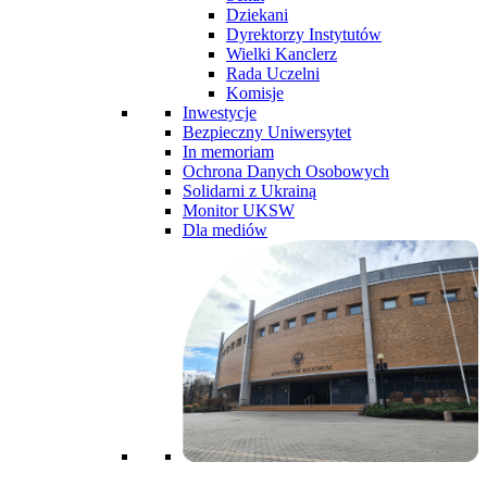
Dziekani
Dyrektorzy Instytutów
Wielki Kanclerz
Rada Uczelni
Komisje
Inwestycje
Bezpieczny Uniwersytet
In memoriam
Ochrona Danych Osobowych
Solidarni z Ukrainą
Monitor UKSW
Dla mediów