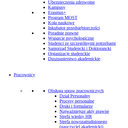
Ubezpieczenia zdrowotne
Kampusy
Erasmus+
Program MOST
Koła naukowe
Inkubator przedsiębiorczości
Poradnie prawne
Wsparcie psychologiczne
Studenci ze szczególnymi potrzebami
Samorząd Studencki i Doktorancki
Organizacje studenckie
Duszpasterstwo akademickie
Pracownicy
Obsługa spraw pracowniczych
Dział Personalny
Procesy personalne
Druki i formularze
Najważniejsze akty prawne
Strefa wiedzy HR
Strefa nowozatrudnionego
(nauczyciel akademicki)