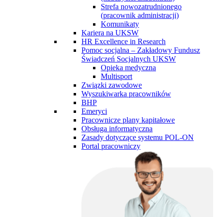
Strefa nowozatrudnionego
(pracownik administracji)
Komunikaty
Kariera na UKSW
HR Excellence in Research
Pomoc socjalna – Zakładowy Fundusz
Świadczeń Socjalnych UKSW
Opieka medyczna
Multisport
Związki zawodowe
Wyszukiwarka pracowników
BHP
Emeryci
Pracownicze plany kapitałowe
Obsługa informatyczna
Zasady dotyczące systemu POL-ON
Portal pracowniczy