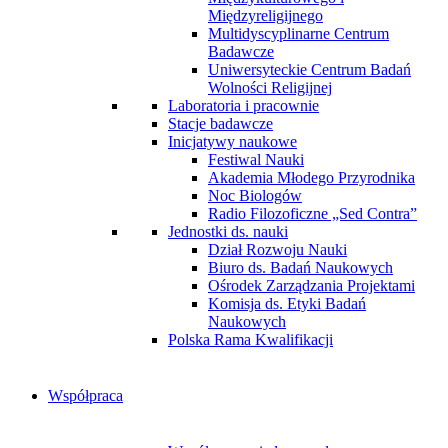
Międzyreligijnego
Multidyscyplinarne Centrum
Badawcze
Uniwersyteckie Centrum Badań
Wolności Religijnej
Laboratoria i pracownie
Stacje badawcze
Inicjatywy naukowe
Festiwal Nauki
Akademia Młodego Przyrodnika
Noc Biologów
Radio Filozoficzne „Sed Contra”
Jednostki ds. nauki
Dział Rozwoju Nauki
Biuro ds. Badań Naukowych
Ośrodek Zarządzania Projektami
Komisja ds. Etyki Badań
Naukowych
Polska Rama Kwalifikacji
Współpraca