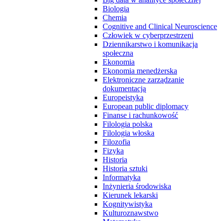
Biologia
Chemia
Cognitive and Clinical Neuroscience
Człowiek w cyberprzestrzeni
Dziennikarstwo i komunikacja
społeczna
Ekonomia
Ekonomia menedżerska
Elektroniczne zarządzanie
dokumentacją
Europeistyka
European public diplomacy
Finanse i rachunkowość
Filologia polska
Filologia włoska
Filozofia
Fizyka
Historia
Historia sztuki
Informatyka
Inżynieria środowiska
Kierunek lekarski
Kognitywistyka
Kulturoznawstwo