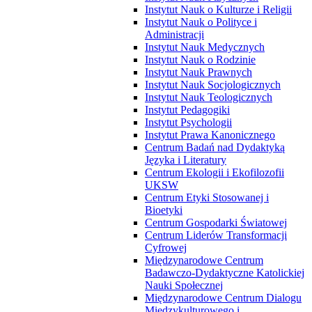
Instytut Nauk o Kulturze i Religii
Instytut Nauk o Polityce i
Administracji
Instytut Nauk Medycznych
Instytut Nauk o Rodzinie
Instytut Nauk Prawnych
Instytut Nauk Socjologicznych
Instytut Nauk Teologicznych
Instytut Pedagogiki
Instytut Psychologii
Instytut Prawa Kanonicznego
Centrum Badań nad Dydaktyką
Języka i Literatury
Centrum Ekologii i Ekofilozofii
UKSW
Centrum Etyki Stosowanej i
Bioetyki
Centrum Gospodarki Światowej
Centrum Liderów Transformacji
Cyfrowej
Międzynarodowe Centrum
Badawczo-Dydaktyczne Katolickiej
Nauki Społecznej
Międzynarodowe Centrum Dialogu
Międzykulturowego i