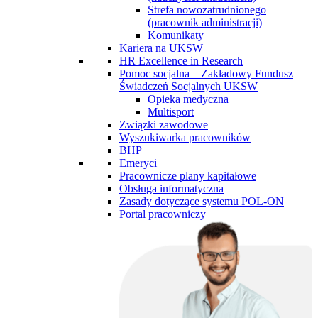
Strefa nowozatrudnionego
(pracownik administracji)
Komunikaty
Kariera na UKSW
HR Excellence in Research
Pomoc socjalna – Zakładowy Fundusz
Świadczeń Socjalnych UKSW
Opieka medyczna
Multisport
Związki zawodowe
Wyszukiwarka pracowników
BHP
Emeryci
Pracownicze plany kapitałowe
Obsługa informatyczna
Zasady dotyczące systemu POL-ON
Portal pracowniczy