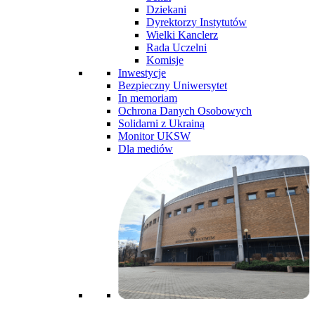
Dziekani
Dyrektorzy Instytutów
Wielki Kanclerz
Rada Uczelni
Komisje
Inwestycje
Bezpieczny Uniwersytet
In memoriam
Ochrona Danych Osobowych
Solidarni z Ukrainą
Monitor UKSW
Dla mediów