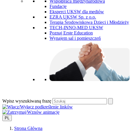
Współpraca międzynarodowa
Fundacje
Eksperci UKSW dla mediów
EZRA UKSW Sp. z o.o.
Terapia Środowiskowa Dzieci i Młodzieży
TECH-INNO-MED UKSW
Poznaj Erste Education
Wynajem sal i pomieszczeń
Wpisz wyszukiwaną frazę
PL
Strona Główna