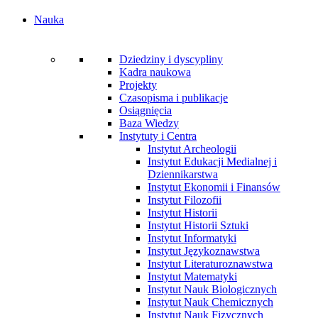
Nauka
Dziedziny i dyscypliny
Kadra naukowa
Projekty
Czasopisma i publikacje
Osiągnięcia
Baza Wiedzy
Instytuty i Centra
Instytut Archeologii
Instytut Edukacji Medialnej i
Dziennikarstwa
Instytut Ekonomii i Finansów
Instytut Filozofii
Instytut Historii
Instytut Historii Sztuki
Instytut Informatyki
Instytut Językoznawstwa
Instytut Literaturoznawstwa
Instytut Matematyki
Instytut Nauk Biologicznych
Instytut Nauk Chemicznych
Instytut Nauk Fizycznych