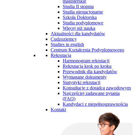
magisterskie
Studia II stopnia
Studia niestacjonarne
Szkoła Doktorska
Studia podyplomowe
Więcej niż nauka
Aktualności dla kandydatów
Cudzoziemcy
Studies in english
Centrum Kształcenia Podyplomowego
Rekrutacja
Harmonogram rekrutacji
Rekrutacja krok po kroku
Przewodnik dla kandydatów
Wymagane dokumenty
Statystyki rekrutacji
Konsultacje z doradcą zawodowym
Najczęściej zadawane pytania
(FAQ)
Kandydaci z niepełnosprawnością
Kontakt