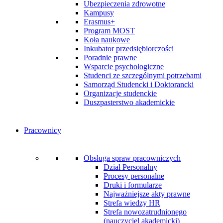
Ubezpieczenia zdrowotne
Kampusy
Erasmus+
Program MOST
Koła naukowe
Inkubator przedsiębiorczości
Poradnie prawne
Wsparcie psychologiczne
Studenci ze szczególnymi potrzebami
Samorząd Studencki i Doktorancki
Organizacje studenckie
Duszpasterstwo akademickie
Pracownicy
Obsługa spraw pracowniczych
Dział Personalny
Procesy personalne
Druki i formularze
Najważniejsze akty prawne
Strefa wiedzy HR
Strefa nowozatrudnionego
(nauczyciel akademicki)