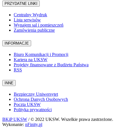
PRZYDATNE LINKI
Centralny Wydruk
Lista serwisów
Wynajem sal i pomieszczeń
Zamówienia publiczne
INFORMACJE
Biuro Komunikacji i Promocji
Kariera na UKSW
Projekty finansowane z Budżetu Państwa
RSS
INNE
Bezpieczny Uniwersytet
Ochrona Danych Osobowych
Poczta UKSW
Polityka prywatności
BKiP UKSW
/ © 2022 UKSW. Wszelkie prawa zastrzeżone.
Wykonanie:
nFinity.pl