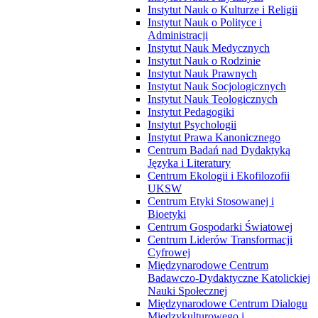
Instytut Nauk o Kulturze i Religii
Instytut Nauk o Polityce i
Administracji
Instytut Nauk Medycznych
Instytut Nauk o Rodzinie
Instytut Nauk Prawnych
Instytut Nauk Socjologicznych
Instytut Nauk Teologicznych
Instytut Pedagogiki
Instytut Psychologii
Instytut Prawa Kanonicznego
Centrum Badań nad Dydaktyką
Języka i Literatury
Centrum Ekologii i Ekofilozofii
UKSW
Centrum Etyki Stosowanej i
Bioetyki
Centrum Gospodarki Światowej
Centrum Liderów Transformacji
Cyfrowej
Międzynarodowe Centrum
Badawczo-Dydaktyczne Katolickiej
Nauki Społecznej
Międzynarodowe Centrum Dialogu
Międzykulturowego i