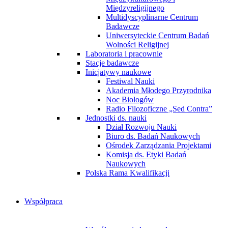
Międzyreligijnego
Multidyscyplinarne Centrum
Badawcze
Uniwersyteckie Centrum Badań
Wolności Religijnej
Laboratoria i pracownie
Stacje badawcze
Inicjatywy naukowe
Festiwal Nauki
Akademia Młodego Przyrodnika
Noc Biologów
Radio Filozoficzne „Sed Contra”
Jednostki ds. nauki
Dział Rozwoju Nauki
Biuro ds. Badań Naukowych
Ośrodek Zarządzania Projektami
Komisja ds. Etyki Badań
Naukowych
Polska Rama Kwalifikacji
Współpraca