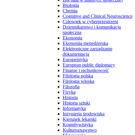
Biologia
Chemia
Cognitive and Clinical Neuroscience
Człowiek w cyberprzestrzeni
Dziennikarstwo i komunikacja
społeczna
Ekonomia
Ekonomia menedżerska
Elektroniczne zarządzanie
dokumentacją
Europeistyka
European public diplomacy
Finanse i rachunkowość
Filologia polska
Filologia włoska
Filozofia
Fizyka
Historia
Historia sztuki
Informatyka
Inżynieria środowiska
Kierunek lekarski
Kognitywistyka
Kulturoznawstwo