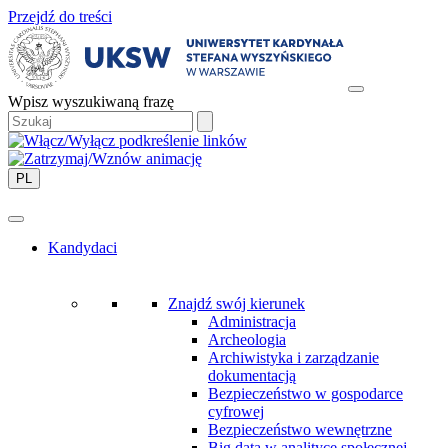
Przejdź do treści
Wpisz wyszukiwaną frazę
PL
Kandydaci
Znajdź swój kierunek
Administracja
Archeologia
Archiwistyka i zarządzanie
dokumentacją
Bezpieczeństwo w gospodarce
cyfrowej
Bezpieczeństwo wewnętrzne
Big data w analityce społecznej