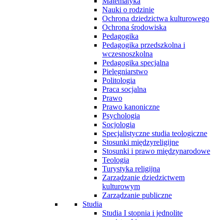
Matematyka
Nauki o rodzinie
Ochrona dziedzictwa kulturowego
Ochrona środowiska
Pedagogika
Pedagogika przedszkolna i
wczesnoszkolna
Pedagogika specjalna
Pielęgniarstwo
Politologia
Praca socjalna
Prawo
Prawo kanoniczne
Psychologia
Socjologia
Specjalistyczne studia teologiczne
Stosunki międzyreligijne
Stosunki i prawo międzynarodowe
Teologia
Turystyka religijna
Zarządzanie dziedzictwem
kulturowym
Zarządzanie publiczne
Studia
Studia I stopnia i jednolite