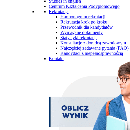
Studies in english
Centrum Kształcenia Podyplomowego
Rekrutacja
Harmonogram rekrutacji
Rekrutacja krok po kroku
Przewodnik dla kandydatów
Wymagane dokumenty
Statystyki rekrutacji
Konsultacje z doradcą zawodowym
Najczęściej zadawane pytania (FAQ)
Kandydaci z niepełnosprawnością
Kontakt