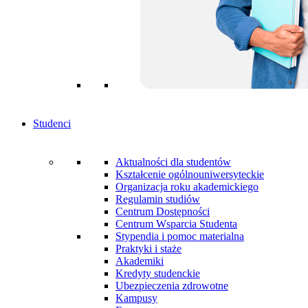
Studenci
Aktualności dla studentów
Kształcenie ogólnouniwersyteckie
Organizacja roku akademickiego
Regulamin studiów
Centrum Dostępności
Centrum Wsparcia Studenta
Stypendia i pomoc materialna
Praktyki i staże
Akademiki
Kredyty studenckie
Ubezpieczenia zdrowotne
Kampusy