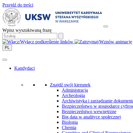
Przejdź do treści
Wpisz wyszukiwaną frazę
PL
Kandydaci
Znajdź swój kierunek
Administracja
Archeologia
Archiwistyka i zarządzanie dokument
Bezpieczeństwo w gospodarce cyfro
Bezpieczeństwo wewnętrzne
Big data w analityce społecznej
Biologia
Chemia
Cognitive and Clinical Neuroscience