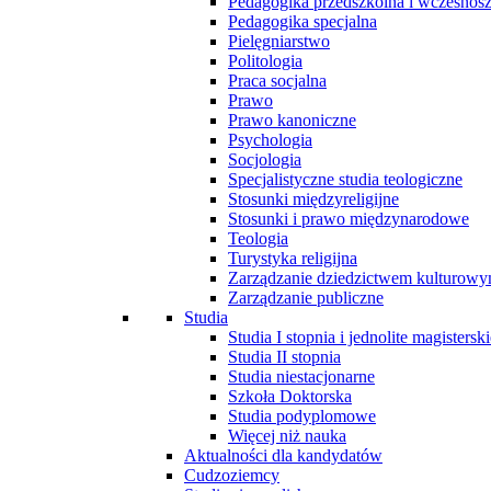
Pedagogika przedszkolna i wczesnos
Pedagogika specjalna
Pielęgniarstwo
Politologia
Praca socjalna
Prawo
Prawo kanoniczne
Psychologia
Socjologia
Specjalistyczne studia teologiczne
Stosunki międzyreligijne
Stosunki i prawo międzynarodowe
Teologia
Turystyka religijna
Zarządzanie dziedzictwem kulturow
Zarządzanie publiczne
Studia
Studia I stopnia i jednolite magisterski
Studia II stopnia
Studia niestacjonarne
Szkoła Doktorska
Studia podyplomowe
Więcej niż nauka
Aktualności dla kandydatów
Cudzoziemcy