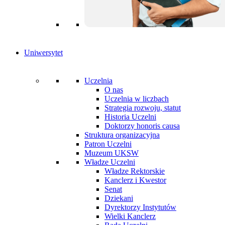
Uniwersytet
Uczelnia
O nas
Uczelnia w liczbach
Strategia rozwoju, statut
Historia Uczelni
Doktorzy honoris causa
Struktura organizacyjna
Patron Uczelni
Muzeum UKSW
Władze Uczelni
Władze Rektorskie
Kanclerz i Kwestor
Senat
Dziekani
Dyrektorzy Instytutów
Wielki Kanclerz