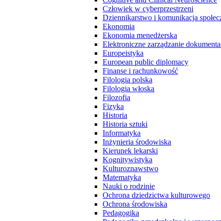
Człowiek w cyberprzestrzeni
Dziennikarstwo i komunikacja społec
Ekonomia
Ekonomia menedżerska
Elektroniczne zarządzanie dokumenta
Europeistyka
European public diplomacy
Finanse i rachunkowość
Filologia polska
Filologia włoska
Filozofia
Fizyka
Historia
Historia sztuki
Informatyka
Inżynieria środowiska
Kierunek lekarski
Kognitywistyka
Kulturoznawstwo
Matematyka
Nauki o rodzinie
Ochrona dziedzictwa kulturowego
Ochrona środowiska
Pedagogika