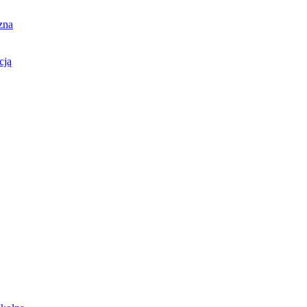
zna
cją