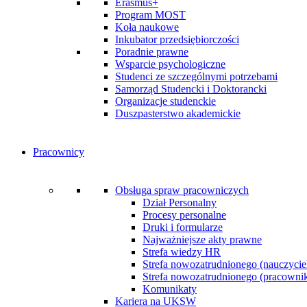
Erasmus+
Program MOST
Koła naukowe
Inkubator przedsiębiorczości
Poradnie prawne
Wsparcie psychologiczne
Studenci ze szczególnymi potrzebami
Samorząd Studencki i Doktorancki
Organizacje studenckie
Duszpasterstwo akademickie
Pracownicy
Obsługa spraw pracowniczych
Dział Personalny
Procesy personalne
Druki i formularze
Najważniejsze akty prawne
Strefa wiedzy HR
Strefa nowozatrudnionego (nauczycie
Strefa nowozatrudnionego (pracownik 
Komunikaty
Kariera na UKSW