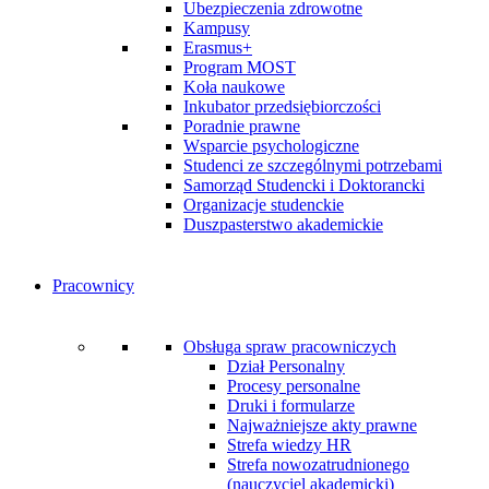
Ubezpieczenia zdrowotne
Kampusy
Erasmus+
Program MOST
Koła naukowe
Inkubator przedsiębiorczości
Poradnie prawne
Wsparcie psychologiczne
Studenci ze szczególnymi potrzebami
Samorząd Studencki i Doktorancki
Organizacje studenckie
Duszpasterstwo akademickie
Pracownicy
Obsługa spraw pracowniczych
Dział Personalny
Procesy personalne
Druki i formularze
Najważniejsze akty prawne
Strefa wiedzy HR
Strefa nowozatrudnionego
(nauczyciel akademicki)