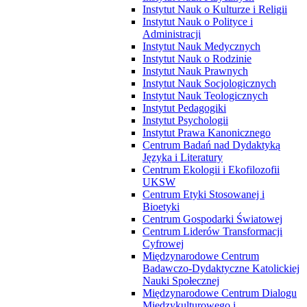
Instytut Nauk o Kulturze i Religii
Instytut Nauk o Polityce i
Administracji
Instytut Nauk Medycznych
Instytut Nauk o Rodzinie
Instytut Nauk Prawnych
Instytut Nauk Socjologicznych
Instytut Nauk Teologicznych
Instytut Pedagogiki
Instytut Psychologii
Instytut Prawa Kanonicznego
Centrum Badań nad Dydaktyką
Języka i Literatury
Centrum Ekologii i Ekofilozofii
UKSW
Centrum Etyki Stosowanej i
Bioetyki
Centrum Gospodarki Światowej
Centrum Liderów Transformacji
Cyfrowej
Międzynarodowe Centrum
Badawczo-Dydaktyczne Katolickiej
Nauki Społecznej
Międzynarodowe Centrum Dialogu
Międzykulturowego i