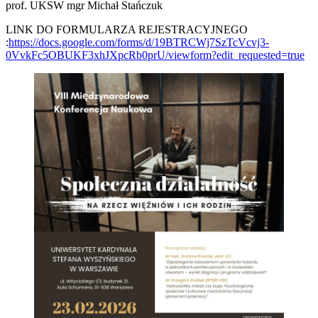
prof. UKSW mgr Michał Stańczuk
LINK DO FORMULARZA REJESTRACYJNEGO
:
https://docs.google.com/forms/d/19BTRCWj7SzTcVcvj3-
0VvkFc5OBUKF3xhJXpcRb0prU/viewform?edit_requested=true