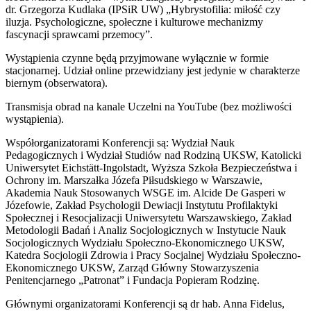
dr. Grzegorza Kudlaka (IPSiR UW) „Hybrystofilia: miłość czy
iluzja. Psychologiczne, społeczne i kulturowe mechanizmy
fascynacji sprawcami przemocy”.
Wystąpienia czynne będą przyjmowane wyłącznie w formie
stacjonarnej. Udział online przewidziany jest jedynie w charakterze
biernym (obserwatora).
Transmisja obrad na kanale Uczelni na YouTube (bez możliwości
wystąpienia).
Współorganizatorami Konferencji są: Wydział Nauk
Pedagogicznych i Wydział Studiów nad Rodziną UKSW, Katolicki
Uniwersytet Eichstätt-Ingolstadt, Wyższa Szkoła Bezpieczeństwa i
Ochrony im. Marszałka Józefa Piłsudskiego w Warszawie,
Akademia Nauk Stosowanych WSGE im. Alcide De Gasperi w
Józefowie, Zakład Psychologii Dewiacji Instytutu Profilaktyki
Społecznej i Resocjalizacji Uniwersytetu Warszawskiego, Zakład
Metodologii Badań i Analiz Socjologicznych w Instytucie Nauk
Socjologicznych Wydziału Społeczno-Ekonomicznego UKSW,
Katedra Socjologii Zdrowia i Pracy Socjalnej Wydziału Społeczno-
Ekonomicznego UKSW, Zarząd Główny Stowarzyszenia
Penitencjarnego „Patronat” i Fundacja Popieram Rodzinę.
Głównymi organizatorami Konferencji są dr hab. Anna Fidelus,