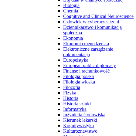
Biologia
Chemia
Cognitive and Clinical Neuroscience
Człowiek w cyberprzestrzeni
Dziennikarstwo i komunikacja
społeczna
Ekonomia
Ekonomia menedżerska
Elektroniczne zarządzanie
dokumentacją
Europeistyka
European public diplomacy
Finanse i rachunkowość
Filologia polska
Filologia włoska
Filozofia
Fizyka
Historia
Historia sztuki
Informatyka
Inżynieria środowiska
Kierunek lekarski
Kognitywistyka
Kulturoznawstwo