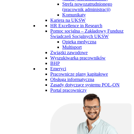
Strefa nowozatrudnionego
(pracownik administracji)
Komunikaty
Kariera na UKSW
HR Excellence in Research
Pomoc socjalna – Zakładowy Fundusz
Świadczeń Socjalnych UKSW
Opieka medyczna
Multisport
Związki zawodowe
Wyszukiwarka pracowników
BHP
Emeryci
Pracownicze plany kapitałowe
Obsługa informatyczna
Zasady dotyczące systemu POL-ON
Portal pracowniczy