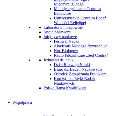
Międzyreligijnego
Multidyscyplinarne Centrum
Badawcze
Uniwersyteckie Centrum Badań
Wolności Religijnej
Laboratoria i pracownie
Stacje badawcze
Inicjatywy naukowe
Festiwal Nauki
Akademia Młodego Przyrodnika
Noc Biologów
Radio Filozoficzne „Sed Contra”
Jednostki ds. nauki
Dział Rozwoju Nauki
Biuro ds. Badań Naukowych
Ośrodek Zarządzania Projektami
Komisja ds. Etyki Badań
Naukowych
Polska Rama Kwalifikacji
Współpraca