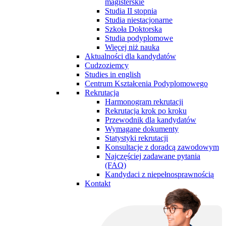
magisterskie
Studia II stopnia
Studia niestacjonarne
Szkoła Doktorska
Studia podyplomowe
Więcej niż nauka
Aktualności dla kandydatów
Cudzoziemcy
Studies in english
Centrum Kształcenia Podyplomowego
Rekrutacja
Harmonogram rekrutacji
Rekrutacja krok po kroku
Przewodnik dla kandydatów
Wymagane dokumenty
Statystyki rekrutacji
Konsultacje z doradcą zawodowym
Najczęściej zadawane pytania
(FAQ)
Kandydaci z niepełnosprawnością
Kontakt