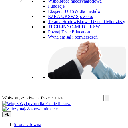
Współpraca międzynarodowa
Fundacje
Eksperci UKSW dla mediów
EZRA UKSW Sp. z o.o.
Terapia Środowiskowa Dzieci i Młodzieży
TECH-INNO-MED UKSW
Poznaj Erste Education
Wynajem sal i pomieszczeń
Wpisz wyszukiwaną frazę
PL
Strona Główna