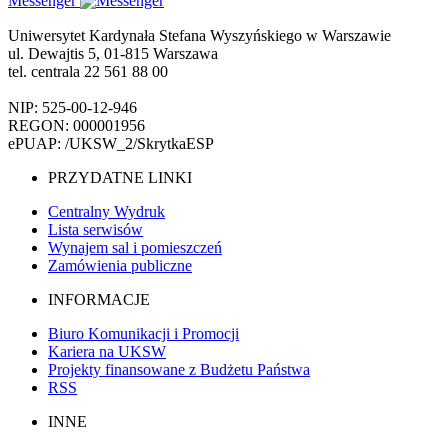
Messenger
Uniwersytet Kardynała Stefana Wyszyńskiego w Warszawie
ul. Dewajtis 5, 01-815 Warszawa
tel. centrala 22 561 88 00
NIP: 525-00-12-946
REGON: 000001956
ePUAP: /UKSW_2/SkrytkaESP
PRZYDATNE LINKI
Centralny Wydruk
Lista serwisów
Wynajem sal i pomieszczeń
Zamówienia publiczne
INFORMACJE
Biuro Komunikacji i Promocji
Kariera na UKSW
Projekty finansowane z Budżetu Państwa
RSS
INNE