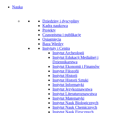
Nauka
Dziedziny i dyscypliny
Kadra naukowa
Projekty
Czasopisma i publikacje
Osiągnięcia
Baza Wiedzy
Instytuty i Centra
Instytut Archeologii
Instytut Edukacji Medialnej i
Dziennikarstwa
Instytut Ekonomii i Finansów
Instytut Filozofii
Instytut Historii
Instytut Historii Sztuki
Instytut Informatyki
Instytut Językoznawstwa
Instytut Literaturoznawstwa
Instytut Matematyki
Instytut Nauk Biologicznych
Instytut Nauk Chemicznych
Instytut Nauk Fizycznych