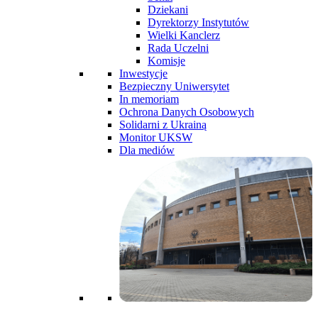
Dziekani
Dyrektorzy Instytutów
Wielki Kanclerz
Rada Uczelni
Komisje
Inwestycje
Bezpieczny Uniwersytet
In memoriam
Ochrona Danych Osobowych
Solidarni z Ukrainą
Monitor UKSW
Dla mediów