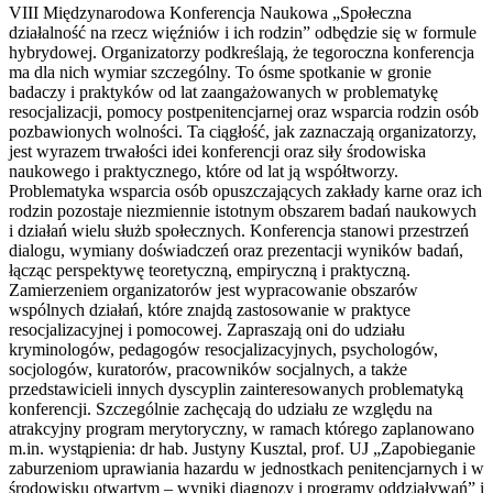
VIII Międzynarodowa Konferencja Naukowa „Społeczna
działalność na rzecz więźniów i ich rodzin” odbędzie się w formule
hybrydowej. Organizatorzy podkreślają, że tegoroczna konferencja
ma dla nich wymiar szczególny. To ósme spotkanie w gronie
badaczy i praktyków od lat zaangażowanych w problematykę
resocjalizacji, pomocy postpenitencjarnej oraz wsparcia rodzin osób
pozbawionych wolności. Ta ciągłość, jak zaznaczają organizatorzy,
jest wyrazem trwałości idei konferencji oraz siły środowiska
naukowego i praktycznego, które od lat ją współtworzy.
Problematyka wsparcia osób opuszczających zakłady karne oraz ich
rodzin pozostaje niezmiennie istotnym obszarem badań naukowych
i działań wielu służb społecznych. Konferencja stanowi przestrzeń
dialogu, wymiany doświadczeń oraz prezentacji wyników badań,
łącząc perspektywę teoretyczną, empiryczną i praktyczną.
Zamierzeniem organizatorów jest wypracowanie obszarów
wspólnych działań, które znajdą zastosowanie w praktyce
resocjalizacyjnej i pomocowej. Zapraszają oni do udziału
kryminologów, pedagogów resocjalizacyjnych, psychologów,
socjologów, kuratorów, pracowników socjalnych, a także
przedstawicieli innych dyscyplin zainteresowanych problematyką
konferencji. Szczególnie zachęcają do udziału ze względu na
atrakcyjny program merytoryczny, w ramach którego zaplanowano
m.in. wystąpienia: dr hab. Justyny Kusztal, prof. UJ „Zapobieganie
zaburzeniom uprawiania hazardu w jednostkach penitencjarnych i w
środowisku otwartym – wyniki diagnozy i programy oddziaływań” i