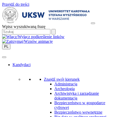
Przejdź do treści
Wpisz wyszukiwaną frazę
PL
Kandydaci
Znajdź swój kierunek
Administracja
Archeologia
Archiwistyka i zarządzanie
dokumentacją
Bezpieczeństwo w gospodarce
cyfrowej
Bezpieczeństwo wewnętrzne
Big data w analityce społecznej