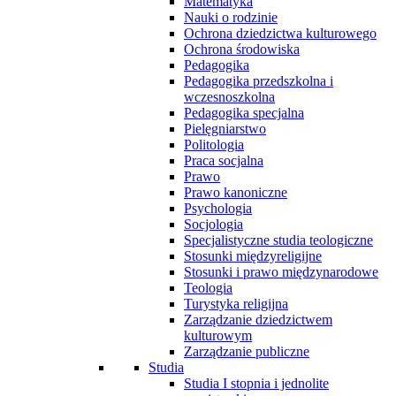
Matematyka
Nauki o rodzinie
Ochrona dziedzictwa kulturowego
Ochrona środowiska
Pedagogika
Pedagogika przedszkolna i
wczesnoszkolna
Pedagogika specjalna
Pielęgniarstwo
Politologia
Praca socjalna
Prawo
Prawo kanoniczne
Psychologia
Socjologia
Specjalistyczne studia teologiczne
Stosunki międzyreligijne
Stosunki i prawo międzynarodowe
Teologia
Turystyka religijna
Zarządzanie dziedzictwem
kulturowym
Zarządzanie publiczne
Studia
Studia I stopnia i jednolite