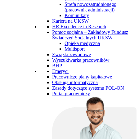
Strefa nowozatrudnionego
(pracownik administracji)
Komunikaty
Kariera na UKSW
HR Excellence in Research
Pomoc socjalna – Zakładowy Fundusz
Świadczeń Socjalnych UKSW
Opieka medyczna
Multisport
Związki zawodowe
Wyszukiwarka pracowników
BHP
Emeryci
Pracownicze plany kapitałowe
Obsługa informatyczna
Zasady dotyczące systemu POL-ON
Portal pracowniczy