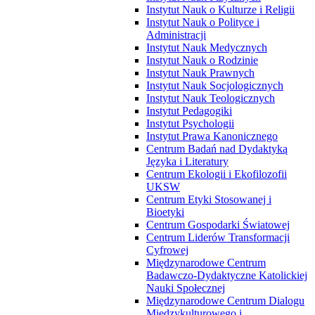
Instytut Nauk o Kulturze i Religii
Instytut Nauk o Polityce i
Administracji
Instytut Nauk Medycznych
Instytut Nauk o Rodzinie
Instytut Nauk Prawnych
Instytut Nauk Socjologicznych
Instytut Nauk Teologicznych
Instytut Pedagogiki
Instytut Psychologii
Instytut Prawa Kanonicznego
Centrum Badań nad Dydaktyką
Języka i Literatury
Centrum Ekologii i Ekofilozofii
UKSW
Centrum Etyki Stosowanej i
Bioetyki
Centrum Gospodarki Światowej
Centrum Liderów Transformacji
Cyfrowej
Międzynarodowe Centrum
Badawczo-Dydaktyczne Katolickiej
Nauki Społecznej
Międzynarodowe Centrum Dialogu
Międzykulturowego i