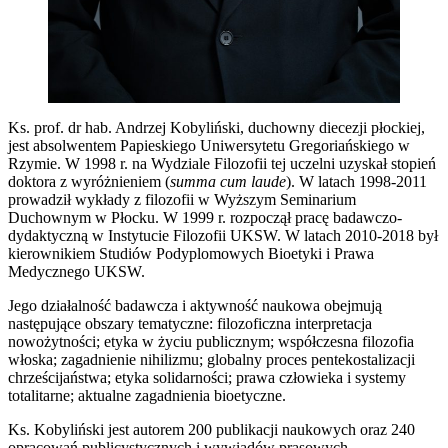
Ks. prof. dr hab. Andrzej Kobyliński, duchowny diecezji płockiej,
jest absolwentem Papieskiego Uniwersytetu Gregoriańskiego w
Rzymie. W 1998 r. na Wydziale Filozofii tej uczelni uzyskał stopień
doktora z wyróżnieniem (
summa cum laude
). W latach 1998-2011
prowadził wykłady z filozofii w Wyższym Seminarium
Duchownym w Płocku. W 1999 r. rozpoczął pracę badawczo-
dydaktyczną w Instytucie Filozofii UKSW. W latach 2010-2018 był
kierownikiem Studiów Podyplomowych Bioetyki i Prawa
Medycznego UKSW.
Jego działalność badawcza i aktywność naukowa obejmują
następujące obszary tematyczne: filozoficzna interpretacja
nowożytności; etyka w życiu publicznym; współczesna filozofia
włoska; zagadnienie nihilizmu; globalny proces pentekostalizacji
chrześcijaństwa; etyka solidarności; prawa człowieka i systemy
totalitarne; aktualne zagadnienia bioetyczne.
Ks. Kobyliński jest autorem 200 publikacji naukowych oraz 240
opracowań publicystycznych i wywiadów prasowych