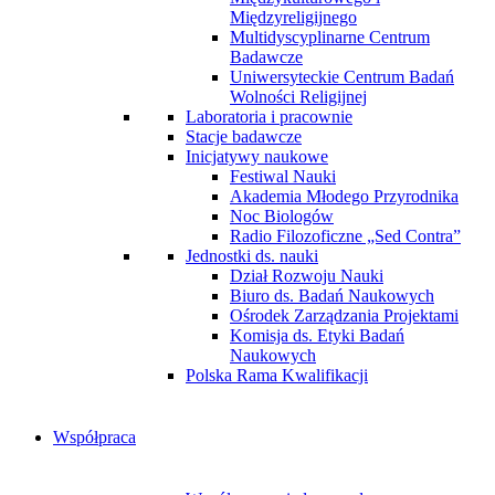
Międzyreligijnego
Multidyscyplinarne Centrum
Badawcze
Uniwersyteckie Centrum Badań
Wolności Religijnej
Laboratoria i pracownie
Stacje badawcze
Inicjatywy naukowe
Festiwal Nauki
Akademia Młodego Przyrodnika
Noc Biologów
Radio Filozoficzne „Sed Contra”
Jednostki ds. nauki
Dział Rozwoju Nauki
Biuro ds. Badań Naukowych
Ośrodek Zarządzania Projektami
Komisja ds. Etyki Badań
Naukowych
Polska Rama Kwalifikacji
Współpraca