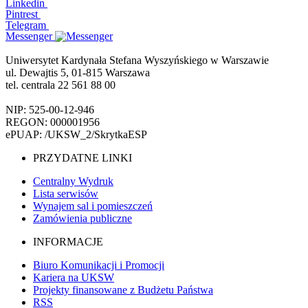
Linkedin
Pintrest
Telegram
Messenger
Uniwersytet Kardynała Stefana Wyszyńskiego w Warszawie
ul. Dewajtis 5, 01-815 Warszawa
tel. centrala 22 561 88 00
NIP: 525-00-12-946
REGON: 000001956
ePUAP: /UKSW_2/SkrytkaESP
PRZYDATNE LINKI
Centralny Wydruk
Lista serwisów
Wynajem sal i pomieszczeń
Zamówienia publiczne
INFORMACJE
Biuro Komunikacji i Promocji
Kariera na UKSW
Projekty finansowane z Budżetu Państwa
RSS