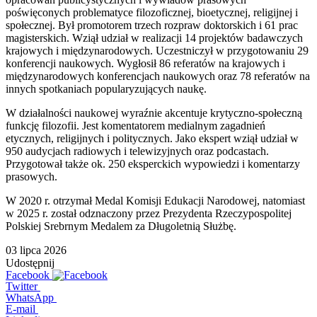
poświęconych problematyce filozoficznej, bioetycznej, religijnej i
społecznej. Był promotorem trzech rozpraw doktorskich i 61 prac
magisterskich. Wziął udział w realizacji 14 projektów badawczych
krajowych i międzynarodowych. Uczestniczył w przygotowaniu 29
konferencji naukowych. Wygłosił 86 referatów na krajowych i
międzynarodowych konferencjach naukowych oraz 78 referatów na
innych spotkaniach popularyzujących naukę.
W działalności naukowej wyraźnie akcentuje krytyczno-społeczną
funkcję filozofii. Jest komentatorem medialnym zagadnień
etycznych, religijnych i politycznych. Jako ekspert wziął udział w
950 audycjach radiowych i telewizyjnych oraz podcastach.
Przygotował także ok. 250 eksperckich wypowiedzi i komentarzy
prasowych.
W 2020 r. otrzymał Medal Komisji Edukacji Narodowej, natomiast
w 2025 r. został odznaczony przez Prezydenta Rzeczypospolitej
Polskiej Srebrnym Medalem za Długoletnią Służbę.
03 lipca 2026
Udostępnij
Facebook
Twitter
WhatsApp
E-mail