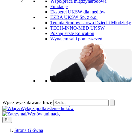
Współpraca międzynarodowa
Fundacje
Eksperci UKSW dla mediów
EZRA UKSW Sp. z o.o.
Terapia Środowiskowa Dzieci i Młodzieży
TECH-INNO-MED UKSW
Poznaj Erste Education
Wynajem sal i pomieszczeń
Wpisz wyszukiwaną frazę
PL
Strona Główna