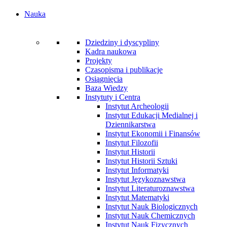
Nauka
Dziedziny i dyscypliny
Kadra naukowa
Projekty
Czasopisma i publikacje
Osiągnięcia
Baza Wiedzy
Instytuty i Centra
Instytut Archeologii
Instytut Edukacji Medialnej i
Dziennikarstwa
Instytut Ekonomii i Finansów
Instytut Filozofii
Instytut Historii
Instytut Historii Sztuki
Instytut Informatyki
Instytut Językoznawstwa
Instytut Literaturoznawstwa
Instytut Matematyki
Instytut Nauk Biologicznych
Instytut Nauk Chemicznych
Instytut Nauk Fizycznych