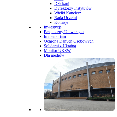
Dziekani
Dyrektorzy Instytutów
Wielki Kanclerz
Rada Uczelni
Komisje
Inwestycje
Bezpieczny Uniwersytet
In memoriam
Ochrona Danych Osobowych
Solidarni z Ukrainą
Monitor UKSW
Dla mediów