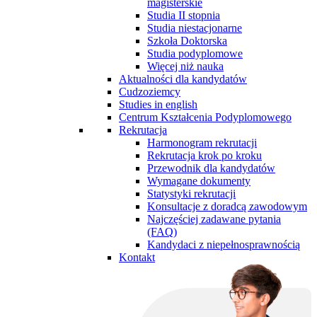
magisterskie
Studia II stopnia
Studia niestacjonarne
Szkoła Doktorska
Studia podyplomowe
Więcej niż nauka
Aktualności dla kandydatów
Cudzoziemcy
Studies in english
Centrum Kształcenia Podyplomowego
Rekrutacja
Harmonogram rekrutacji
Rekrutacja krok po kroku
Przewodnik dla kandydatów
Wymagane dokumenty
Statystyki rekrutacji
Konsultacje z doradcą zawodowym
Najczęściej zadawane pytania
(FAQ)
Kandydaci z niepełnosprawnością
Kontakt