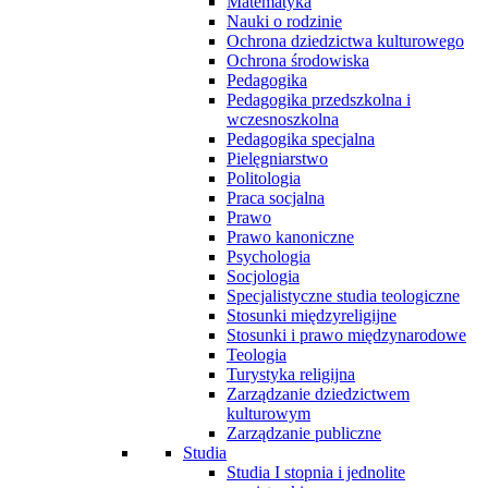
Matematyka
Nauki o rodzinie
Ochrona dziedzictwa kulturowego
Ochrona środowiska
Pedagogika
Pedagogika przedszkolna i
wczesnoszkolna
Pedagogika specjalna
Pielęgniarstwo
Politologia
Praca socjalna
Prawo
Prawo kanoniczne
Psychologia
Socjologia
Specjalistyczne studia teologiczne
Stosunki międzyreligijne
Stosunki i prawo międzynarodowe
Teologia
Turystyka religijna
Zarządzanie dziedzictwem
kulturowym
Zarządzanie publiczne
Studia
Studia I stopnia i jednolite