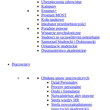
Ubezpieczenia zdrowotne
Kampusy
Erasmus+
Program MOST
Koła naukowe
Inkubator przedsiębiorczości
Poradnie prawne
Wsparcie psychologiczne
Studenci ze szczególnymi potrzebami
Samorząd Studencki i Doktorancki
Organizacje studenckie
Duszpasterstwo akademickie
Pracownicy
Obsługa spraw pracowniczych
Dział Personalny
Procesy personalne
Druki i formularze
Najważniejsze akty prawne
Strefa wiedzy HR
Strefa nowozatrudnionego
(nauczyciel akademicki)