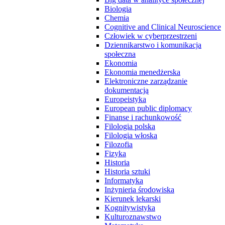
Biologia
Chemia
Cognitive and Clinical Neuroscience
Człowiek w cyberprzestrzeni
Dziennikarstwo i komunikacja
społeczna
Ekonomia
Ekonomia menedżerska
Elektroniczne zarządzanie
dokumentacją
Europeistyka
European public diplomacy
Finanse i rachunkowość
Filologia polska
Filologia włoska
Filozofia
Fizyka
Historia
Historia sztuki
Informatyka
Inżynieria środowiska
Kierunek lekarski
Kognitywistyka
Kulturoznawstwo