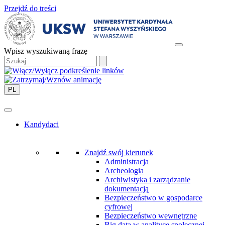
Przejdź do treści
Wpisz wyszukiwaną frazę
PL
Kandydaci
Znajdź swój kierunek
Administracja
Archeologia
Archiwistyka i zarządzanie
dokumentacją
Bezpieczeństwo w gospodarce
cyfrowej
Bezpieczeństwo wewnętrzne
Big data w analityce społecznej