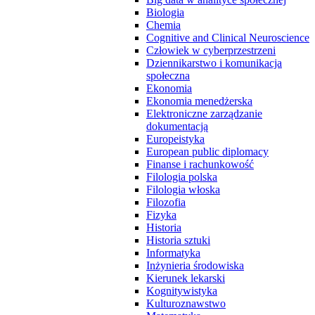
Biologia
Chemia
Cognitive and Clinical Neuroscience
Człowiek w cyberprzestrzeni
Dziennikarstwo i komunikacja
społeczna
Ekonomia
Ekonomia menedżerska
Elektroniczne zarządzanie
dokumentacją
Europeistyka
European public diplomacy
Finanse i rachunkowość
Filologia polska
Filologia włoska
Filozofia
Fizyka
Historia
Historia sztuki
Informatyka
Inżynieria środowiska
Kierunek lekarski
Kognitywistyka
Kulturoznawstwo