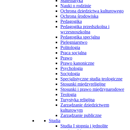
Matematyka
Nauki o rodzinie
Ochrona dziedzictwa kulturowego
Ochrona środowiska
Pedagogika
Pedagogika przedszkolna i
wczesnoszkolna
Pedagogika specjalna
Pielęgniarstwo
Politologia
Praca socjalna
Prawo
Prawo kanoniczne
Psychologia
Socjologia
Specjalistyczne studia teologiczne
Stosunki międzyreligijne
Stosunki i prawo międzynarodowe
Teologia
Turystyka religijna
Zarządzanie dziedzictwem
kulturowym
Zarządzanie publiczne
Studia
Studia I stopnia i jednolite