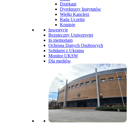
Dziekani
Dyrektorzy Instytutów
Wielki Kanclerz
Rada Uczelni
Komisje
Inwestycje
Bezpieczny Uniwersytet
In memoriam
Ochrona Danych Osobowych
Solidarni z Ukrainą
Monitor UKSW
Dla mediów