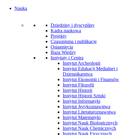
Nauka
Dziedziny i dyscypliny
Kadra naukowa
Projekty
Czasopisma i publikacje
Osiągnięcia
Baza Wiedzy
Instytuty i Centra
Instytut Archeologii
Instytut Edukacji Medialnej i
Dziennikarstwa
Instytut Ekonomii i Finansów
Instytut Filozofii
Instytut Historii
Instytut Historii Sztuki
Instytut Informatyki
Instytut Językoznawstwa
Instytut Literaturoznawstwa
Instytut Matematyki
Instytut Nauk Biologicznych
Instytut Nauk Chemicznych
Instytut Nauk Fizycznych