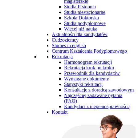
magisterskie
Studia II stopnia
Studia niestacjonarne
Szkoła Doktorska
Studia podyplomowe
Więcej niż nauka
Aktualności dla kandydatów
Cudzoziemcy
Studies in english
Centrum Kształcenia Podyplomowego
Rekrutacja
Harmonogram rekrutacji
Rekrutacja krok po kroku
Przewodnik dla kandydatów
Wymagane dokumenty
Statystyki rekrutacji
Konsultacje z doradcą zawodowym
Najczęściej zadawane pytania
(FAQ)
Kandydaci z niepełnosprawnością
Kontakt