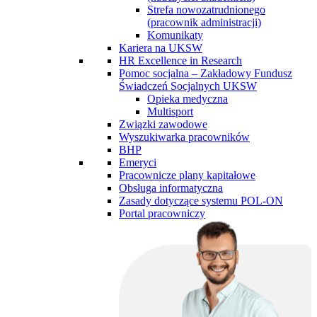
Strefa nowozatrudnionego
(pracownik administracji)
Komunikaty
Kariera na UKSW
HR Excellence in Research
Pomoc socjalna – Zakładowy Fundusz
Świadczeń Socjalnych UKSW
Opieka medyczna
Multisport
Związki zawodowe
Wyszukiwarka pracowników
BHP
Emeryci
Pracownicze plany kapitałowe
Obsługa informatyczna
Zasady dotyczące systemu POL-ON
Portal pracowniczy