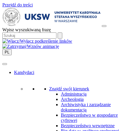
Przejdź do treści
Wpisz wyszukiwaną frazę
PL
Kandydaci
Znajdź swój kierunek
Administracja
Archeologia
Archiwistyka i zarządzanie
dokumentacją
Bezpieczeństwo w gospodarce
cyfrowej
Bezpieczeństwo wewnętrzne
Big data w analityce społecznej