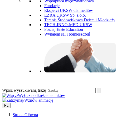
Współpraca międzynarodowa
Fundacje
Eksperci UKSW dla mediów
EZRA UKSW Sp. z o.o.
Terapia Środowiskowa Dzieci i Młodzieży
TECH-INNO-MED UKSW
Poznaj Erste Education
Wynajem sal i pomieszczeń
Wpisz wyszukiwaną frazę
PL
Strona Główna