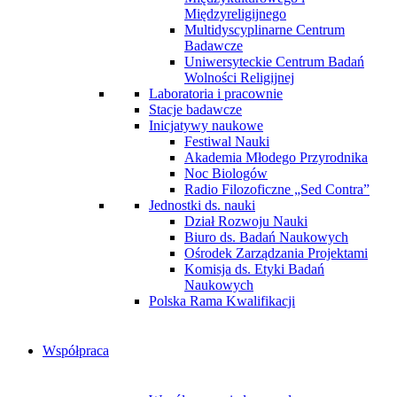
Międzyreligijnego
Multidyscyplinarne Centrum
Badawcze
Uniwersyteckie Centrum Badań
Wolności Religijnej
Laboratoria i pracownie
Stacje badawcze
Inicjatywy naukowe
Festiwal Nauki
Akademia Młodego Przyrodnika
Noc Biologów
Radio Filozoficzne „Sed Contra”
Jednostki ds. nauki
Dział Rozwoju Nauki
Biuro ds. Badań Naukowych
Ośrodek Zarządzania Projektami
Komisja ds. Etyki Badań
Naukowych
Polska Rama Kwalifikacji
Współpraca