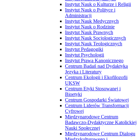
Instytut Nauk o Kulturze i Religii
Instytut Nauk o Polityce i
Administracji
Instytut Nauk Medycznych
Instytut Nauk o Rodzinie
Instytut Nauk Prawnych
Instytut Nauk Socjologicznych
Instytut Nauk Teologicznych
Instytut Pedagogiki
Instytut Psychologii
Instytut Prawa Kanonicznego
Centrum Badań nad Dydaktyką
Języka i Literatury
Centrum Ekologii i Ekofilozofii
UKSW
Centrum Etyki Stosowanej i
Bioetyki
Centrum Gospodarki Światowej
Centrum Liderów Transformacji
Cyfrowej
Międzynarodowe Centrum
Badawczo-Dydaktyczne Katolickiej
Nauki Społecznej
Międzynarodowe Centrum Dialogu
Międzykulturowego i