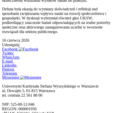
skutecznemu wdrażaniu wyników badań do praktyki.
Debata była okazją do wymiany doświadczeń i refleksji nad
sposobami zwiększania wpływu nauki na rozwój społeczeństwa i
gospodarki. W dyskusji wybrzmiał również głos UKSW,
podkreślający znaczenie badań odpowiadających na realne potrzeby
społeczne oraz aktywnego zaangażowania uczelni w tworzenie
rozwiązań dla sektora publicznego.
16 czerwca 2026
Udostępnij
Facebook
Twitter
WhatsApp
E-mail
Linkedin
Pintrest
Telegram
Messenger
Uniwersytet Kardynała Stefana Wyszyńskiego w Warszawie
ul. Dewajtis 5, 01-815 Warszawa
tel. centrala 22 561 88 00
NIP: 525-00-12-946
REGON: 000001956