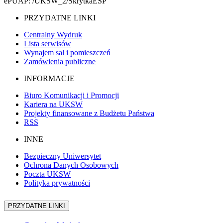
ePUAP: /UKSW_2/SkrytkaESP
PRZYDATNE LINKI
Centralny Wydruk
Lista serwisów
Wynajem sal i pomieszczeń
Zamówienia publiczne
INFORMACJE
Biuro Komunikacji i Promocji
Kariera na UKSW
Projekty finansowane z Budżetu Państwa
RSS
INNE
Bezpieczny Uniwersytet
Ochrona Danych Osobowych
Poczta UKSW
Polityka prywatności
PRZYDATNE LINKI