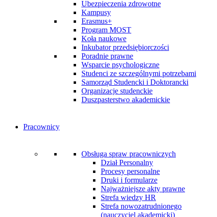
Ubezpieczenia zdrowotne
Kampusy
Erasmus+
Program MOST
Koła naukowe
Inkubator przedsiębiorczości
Poradnie prawne
Wsparcie psychologiczne
Studenci ze szczególnymi potrzebami
Samorząd Studencki i Doktorancki
Organizacje studenckie
Duszpasterstwo akademickie
Pracownicy
Obsługa spraw pracowniczych
Dział Personalny
Procesy personalne
Druki i formularze
Najważniejsze akty prawne
Strefa wiedzy HR
Strefa nowozatrudnionego
(nauczyciel akademicki)