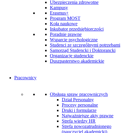
Ubezpieczenia zdrowotne
Kampusy
Erasmus+
Program MOST
Koła naukowe
Inkubator przedsiębiorczości
Poradnie prawne
Wsparcie psychologiczne
Studenci ze szczególnymi potrzebami
Samorząd Studencki i Doktorancki
Organizacje studenckie
Duszpasterstwo akademickie
Pracownicy
Obsługa spraw pracowniczych
Dział Personalny
Procesy personalne
Druki i formularze
Najważniejsze akty prawne
Strefa wiedzy HR
Strefa nowozatrudnionego
(nauczyciel akademicki)