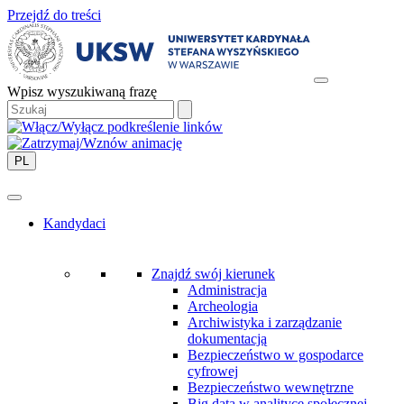
Przejdź do treści
Wpisz wyszukiwaną frazę
PL
Kandydaci
Znajdź swój kierunek
Administracja
Archeologia
Archiwistyka i zarządzanie
dokumentacją
Bezpieczeństwo w gospodarce
cyfrowej
Bezpieczeństwo wewnętrzne
Big data w analityce społecznej