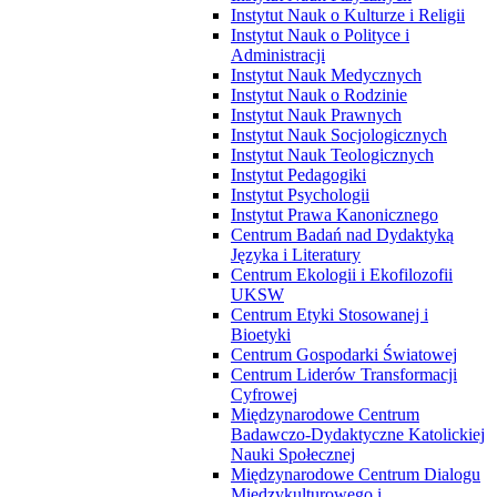
Instytut Nauk o Kulturze i Religii
Instytut Nauk o Polityce i
Administracji
Instytut Nauk Medycznych
Instytut Nauk o Rodzinie
Instytut Nauk Prawnych
Instytut Nauk Socjologicznych
Instytut Nauk Teologicznych
Instytut Pedagogiki
Instytut Psychologii
Instytut Prawa Kanonicznego
Centrum Badań nad Dydaktyką
Języka i Literatury
Centrum Ekologii i Ekofilozofii
UKSW
Centrum Etyki Stosowanej i
Bioetyki
Centrum Gospodarki Światowej
Centrum Liderów Transformacji
Cyfrowej
Międzynarodowe Centrum
Badawczo-Dydaktyczne Katolickiej
Nauki Społecznej
Międzynarodowe Centrum Dialogu
Międzykulturowego i