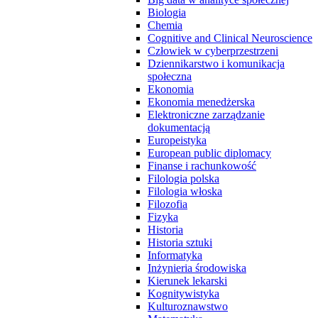
Biologia
Chemia
Cognitive and Clinical Neuroscience
Człowiek w cyberprzestrzeni
Dziennikarstwo i komunikacja
społeczna
Ekonomia
Ekonomia menedżerska
Elektroniczne zarządzanie
dokumentacją
Europeistyka
European public diplomacy
Finanse i rachunkowość
Filologia polska
Filologia włoska
Filozofia
Fizyka
Historia
Historia sztuki
Informatyka
Inżynieria środowiska
Kierunek lekarski
Kognitywistyka
Kulturoznawstwo