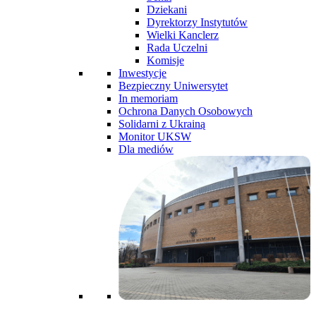
Dziekani
Dyrektorzy Instytutów
Wielki Kanclerz
Rada Uczelni
Komisje
Inwestycje
Bezpieczny Uniwersytet
In memoriam
Ochrona Danych Osobowych
Solidarni z Ukrainą
Monitor UKSW
Dla mediów