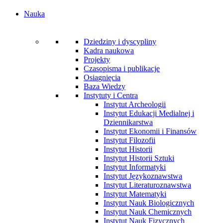
Nauka
Dziedziny i dyscypliny
Kadra naukowa
Projekty
Czasopisma i publikacje
Osiągnięcia
Baza Wiedzy
Instytuty i Centra
Instytut Archeologii
Instytut Edukacji Medialnej i
Dziennikarstwa
Instytut Ekonomii i Finansów
Instytut Filozofii
Instytut Historii
Instytut Historii Sztuki
Instytut Informatyki
Instytut Językoznawstwa
Instytut Literaturoznawstwa
Instytut Matematyki
Instytut Nauk Biologicznych
Instytut Nauk Chemicznych
Instytut Nauk Fizycznych