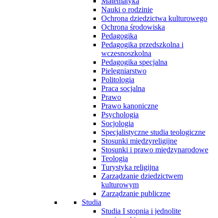
Matematyka
Nauki o rodzinie
Ochrona dziedzictwa kulturowego
Ochrona środowiska
Pedagogika
Pedagogika przedszkolna i
wczesnoszkolna
Pedagogika specjalna
Pielęgniarstwo
Politologia
Praca socjalna
Prawo
Prawo kanoniczne
Psychologia
Socjologia
Specjalistyczne studia teologiczne
Stosunki międzyreligijne
Stosunki i prawo międzynarodowe
Teologia
Turystyka religijna
Zarządzanie dziedzictwem
kulturowym
Zarządzanie publiczne
Studia
Studia I stopnia i jednolite