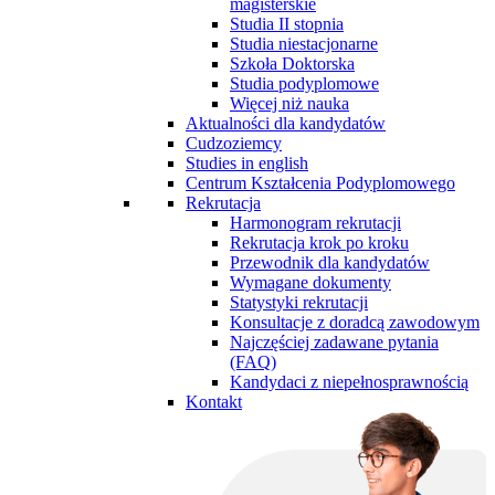
magisterskie
Studia II stopnia
Studia niestacjonarne
Szkoła Doktorska
Studia podyplomowe
Więcej niż nauka
Aktualności dla kandydatów
Cudzoziemcy
Studies in english
Centrum Kształcenia Podyplomowego
Rekrutacja
Harmonogram rekrutacji
Rekrutacja krok po kroku
Przewodnik dla kandydatów
Wymagane dokumenty
Statystyki rekrutacji
Konsultacje z doradcą zawodowym
Najczęściej zadawane pytania
(FAQ)
Kandydaci z niepełnosprawnością
Kontakt