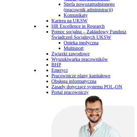
Strefa nowozatrudnionego
(pracownik administracji)
Komunikaty
Kariera na UKSW
HR Excellence in Research
Pomoc socjalna – Zakładowy Fundusz
Świadczeń Socjalnych UKSW
Opieka medyczna
Multisport
Związki zawodowe
Wyszukiwarka pracowników
BHP
Emeryci
Pracownicze plany kapitałowe
Obsługa informatyczna
Zasady dotyczące systemu POL-ON
Portal pracowniczy