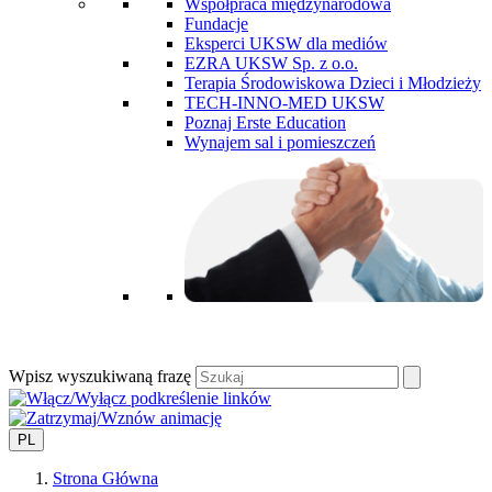
Współpraca międzynarodowa
Fundacje
Eksperci UKSW dla mediów
EZRA UKSW Sp. z o.o.
Terapia Środowiskowa Dzieci i Młodzieży
TECH-INNO-MED UKSW
Poznaj Erste Education
Wynajem sal i pomieszczeń
Wpisz wyszukiwaną frazę
PL
Strona Główna