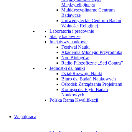
Międzyreligijnego
Multidyscyplinarne Centrum
Badawcze
Uniwersyteckie Centrum Badań
Wolności Religijnej
Laboratoria i pracownie
Stacje badawcze
Inicjatywy naukowe
Festiwal Nauki
Akademia Młodego Przyrodnika
Noc Biologów
Radio Filozoficzne „Sed Contra”
Jednostki ds. nauki
Dział Rozwoju Nauki
Biuro ds. Badań Naukowych
Ośrodek Zarządzania Projektami
Komisja ds. Etyki Badań
Naukowych
Polska Rama Kwalifikacji
Współpraca