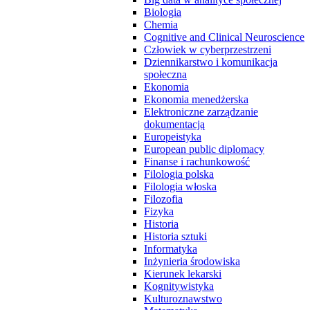
Biologia
Chemia
Cognitive and Clinical Neuroscience
Człowiek w cyberprzestrzeni
Dziennikarstwo i komunikacja
społeczna
Ekonomia
Ekonomia menedżerska
Elektroniczne zarządzanie
dokumentacją
Europeistyka
European public diplomacy
Finanse i rachunkowość
Filologia polska
Filologia włoska
Filozofia
Fizyka
Historia
Historia sztuki
Informatyka
Inżynieria środowiska
Kierunek lekarski
Kognitywistyka
Kulturoznawstwo