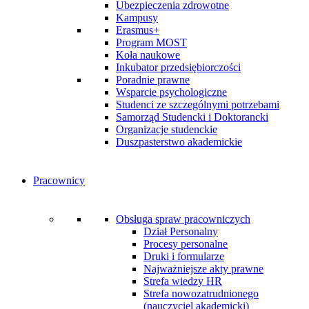
Ubezpieczenia zdrowotne
Kampusy
Erasmus+
Program MOST
Koła naukowe
Inkubator przedsiębiorczości
Poradnie prawne
Wsparcie psychologiczne
Studenci ze szczególnymi potrzebami
Samorząd Studencki i Doktorancki
Organizacje studenckie
Duszpasterstwo akademickie
Pracownicy
Obsługa spraw pracowniczych
Dział Personalny
Procesy personalne
Druki i formularze
Najważniejsze akty prawne
Strefa wiedzy HR
Strefa nowozatrudnionego
(nauczyciel akademicki)