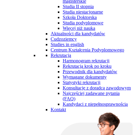
magisterskie
Studia II stopnia
Studia niestacjonarne
Szkoła Doktorska
Studia podyplomowe
Więcej niż nauka
Aktualności dla kandydatów
Cudzoziemcy
Studies in english
Centrum Kształcenia Podyplomowego
Rekrutacja
Harmonogram rekrutacji
Rekrutacja krok po kroku
Przewodnik dla kandydatów
Wymagane dokumenty
Statystyki rekrutacji
Konsultacje z doradcą zawodowym
Najczęściej zadawane pytania
(FAQ)
Kandydaci z niepełnosprawnością
Kontakt