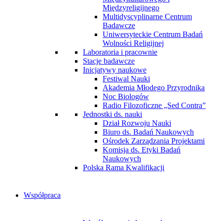
Międzyreligijnego
Multidyscyplinarne Centrum
Badawcze
Uniwersyteckie Centrum Badań
Wolności Religijnej
Laboratoria i pracownie
Stacje badawcze
Inicjatywy naukowe
Festiwal Nauki
Akademia Młodego Przyrodnika
Noc Biologów
Radio Filozoficzne „Sed Contra”
Jednostki ds. nauki
Dział Rozwoju Nauki
Biuro ds. Badań Naukowych
Ośrodek Zarządzania Projektami
Komisja ds. Etyki Badań
Naukowych
Polska Rama Kwalifikacji
Współpraca