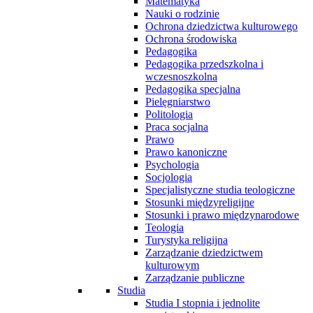
Matematyka
Nauki o rodzinie
Ochrona dziedzictwa kulturowego
Ochrona środowiska
Pedagogika
Pedagogika przedszkolna i
wczesnoszkolna
Pedagogika specjalna
Pielęgniarstwo
Politologia
Praca socjalna
Prawo
Prawo kanoniczne
Psychologia
Socjologia
Specjalistyczne studia teologiczne
Stosunki międzyreligijne
Stosunki i prawo międzynarodowe
Teologia
Turystyka religijna
Zarządzanie dziedzictwem
kulturowym
Zarządzanie publiczne
Studia
Studia I stopnia i jednolite