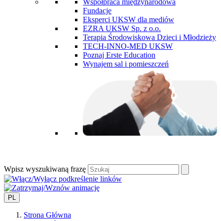
Współpraca międzynarodowa
Fundacje
Eksperci UKSW dla mediów
EZRA UKSW Sp. z o.o.
Terapia Środowiskowa Dzieci i Młodzieży
TECH-INNO-MED UKSW
Poznaj Erste Education
Wynajem sal i pomieszczeń
Wpisz wyszukiwaną frazę
PL
Strona Główna