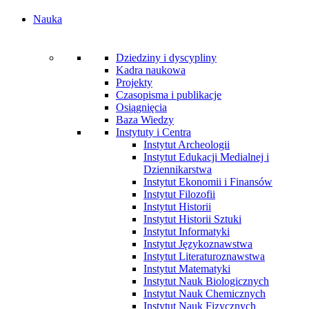
Nauka
Dziedziny i dyscypliny
Kadra naukowa
Projekty
Czasopisma i publikacje
Osiągnięcia
Baza Wiedzy
Instytuty i Centra
Instytut Archeologii
Instytut Edukacji Medialnej i
Dziennikarstwa
Instytut Ekonomii i Finansów
Instytut Filozofii
Instytut Historii
Instytut Historii Sztuki
Instytut Informatyki
Instytut Językoznawstwa
Instytut Literaturoznawstwa
Instytut Matematyki
Instytut Nauk Biologicznych
Instytut Nauk Chemicznych
Instytut Nauk Fizycznych