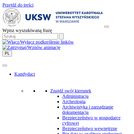
Przejdź do treści
Wpisz wyszukiwaną frazę
PL
Kandydaci
Znajdź swój kierunek
Administracja
Archeologia
Archiwistyka i zarządzanie
dokumentacją
Bezpieczeństwo w gospodarce
cyfrowej
Bezpieczeństwo wewnętrzne
Big data w analityce społecznej