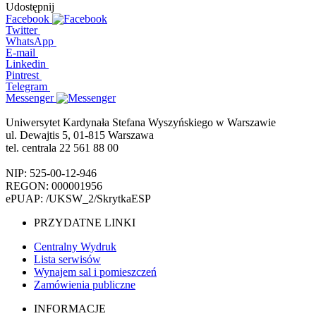
Udostępnij
Facebook
Twitter
WhatsApp
E-mail
Linkedin
Pintrest
Telegram
Messenger
Uniwersytet Kardynała Stefana Wyszyńskiego w Warszawie
ul. Dewajtis 5, 01-815 Warszawa
tel. centrala 22 561 88 00
NIP: 525-00-12-946
REGON: 000001956
ePUAP: /UKSW_2/SkrytkaESP
PRZYDATNE LINKI
Centralny Wydruk
Lista serwisów
Wynajem sal i pomieszczeń
Zamówienia publiczne
INFORMACJE