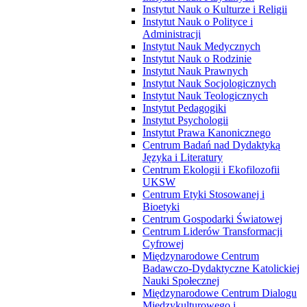
Instytut Nauk o Kulturze i Religii
Instytut Nauk o Polityce i
Administracji
Instytut Nauk Medycznych
Instytut Nauk o Rodzinie
Instytut Nauk Prawnych
Instytut Nauk Socjologicznych
Instytut Nauk Teologicznych
Instytut Pedagogiki
Instytut Psychologii
Instytut Prawa Kanonicznego
Centrum Badań nad Dydaktyką
Języka i Literatury
Centrum Ekologii i Ekofilozofii
UKSW
Centrum Etyki Stosowanej i
Bioetyki
Centrum Gospodarki Światowej
Centrum Liderów Transformacji
Cyfrowej
Międzynarodowe Centrum
Badawczo-Dydaktyczne Katolickiej
Nauki Społecznej
Międzynarodowe Centrum Dialogu
Międzykulturowego i