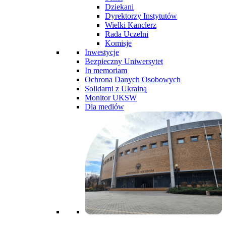
Dziekani
Dyrektorzy Instytutów
Wielki Kanclerz
Rada Uczelni
Komisje
Inwestycje
Bezpieczny Uniwersytet
In memoriam
Ochrona Danych Osobowych
Solidarni z Ukrainą
Monitor UKSW
Dla mediów