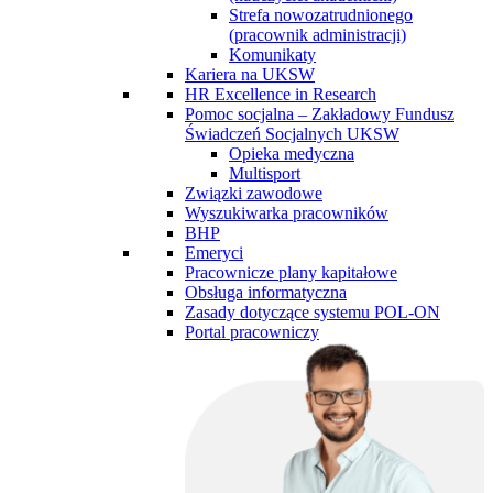
Strefa nowozatrudnionego
(pracownik administracji)
Komunikaty
Kariera na UKSW
HR Excellence in Research
Pomoc socjalna – Zakładowy Fundusz
Świadczeń Socjalnych UKSW
Opieka medyczna
Multisport
Związki zawodowe
Wyszukiwarka pracowników
BHP
Emeryci
Pracownicze plany kapitałowe
Obsługa informatyczna
Zasady dotyczące systemu POL-ON
Portal pracowniczy