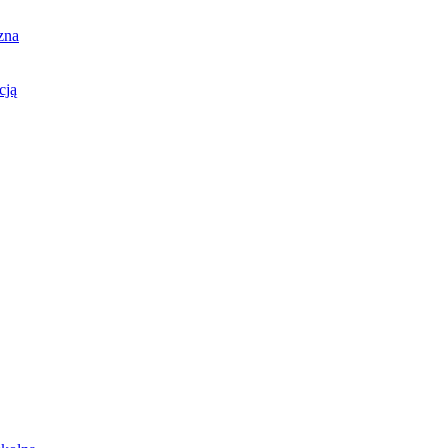
zna
cją