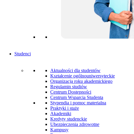
Studenci
Aktualności dla studentów
Kształcenie ogólnouniwersyteckie
Organizacja roku akademickiego
Regulamin studiów
Centrum Dostępności
Centrum Wsparcia Studenta
Stypendia i pomoc materialna
Praktyki i staże
Akademiki
Kredyty studenckie
Ubezpieczenia zdrowotne
Kampusy