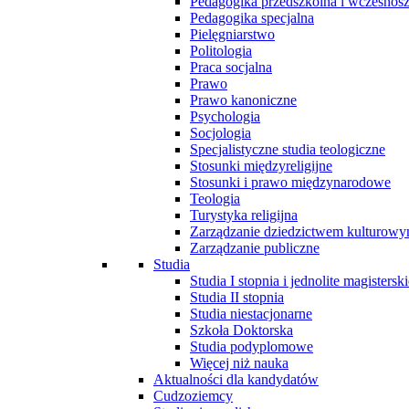
Pedagogika przedszkolna i wczesnos
Pedagogika specjalna
Pielęgniarstwo
Politologia
Praca socjalna
Prawo
Prawo kanoniczne
Psychologia
Socjologia
Specjalistyczne studia teologiczne
Stosunki międzyreligijne
Stosunki i prawo międzynarodowe
Teologia
Turystyka religijna
Zarządzanie dziedzictwem kulturow
Zarządzanie publiczne
Studia
Studia I stopnia i jednolite magisterski
Studia II stopnia
Studia niestacjonarne
Szkoła Doktorska
Studia podyplomowe
Więcej niż nauka
Aktualności dla kandydatów
Cudzoziemcy