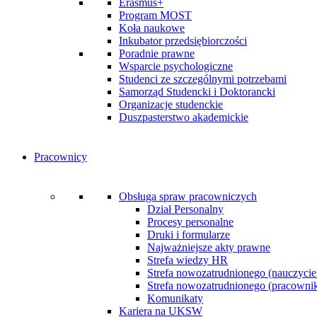
Erasmus+
Program MOST
Koła naukowe
Inkubator przedsiębiorczości
Poradnie prawne
Wsparcie psychologiczne
Studenci ze szczególnymi potrzebami
Samorząd Studencki i Doktorancki
Organizacje studenckie
Duszpasterstwo akademickie
Pracownicy
Obsługa spraw pracowniczych
Dział Personalny
Procesy personalne
Druki i formularze
Najważniejsze akty prawne
Strefa wiedzy HR
Strefa nowozatrudnionego (nauczycie
Strefa nowozatrudnionego (pracownik 
Komunikaty
Kariera na UKSW