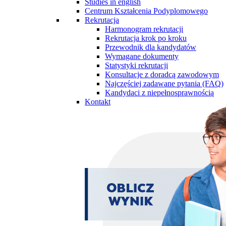
Studies in english
Centrum Kształcenia Podyplomowego
Rekrutacja
Harmonogram rekrutacji
Rekrutacja krok po kroku
Przewodnik dla kandydatów
Wymagane dokumenty
Statystyki rekrutacji
Konsultacje z doradcą zawodowym
Najczęściej zadawane pytania (FAQ)
Kandydaci z niepełnosprawnością
Kontakt