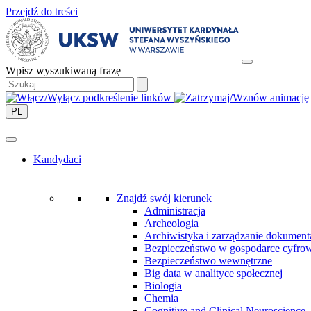
Przejdź do treści
Wpisz wyszukiwaną frazę
PL
Kandydaci
Znajdź swój kierunek
Administracja
Archeologia
Archiwistyka i zarządzanie dokument
Bezpieczeństwo w gospodarce cyfro
Bezpieczeństwo wewnętrzne
Big data w analityce społecznej
Biologia
Chemia
Cognitive and Clinical Neuroscience