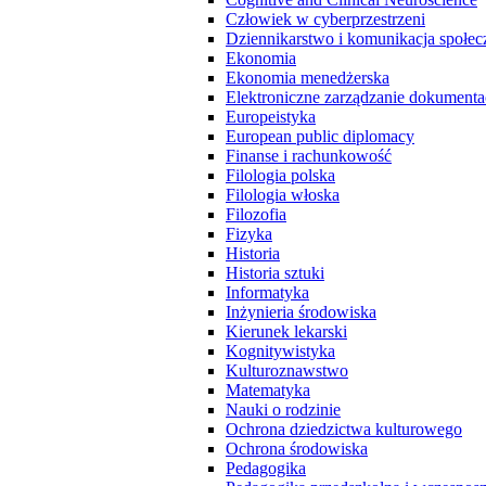
Człowiek w cyberprzestrzeni
Dziennikarstwo i komunikacja społec
Ekonomia
Ekonomia menedżerska
Elektroniczne zarządzanie dokumenta
Europeistyka
European public diplomacy
Finanse i rachunkowość
Filologia polska
Filologia włoska
Filozofia
Fizyka
Historia
Historia sztuki
Informatyka
Inżynieria środowiska
Kierunek lekarski
Kognitywistyka
Kulturoznawstwo
Matematyka
Nauki o rodzinie
Ochrona dziedzictwa kulturowego
Ochrona środowiska
Pedagogika