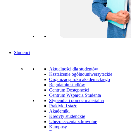
Studenci
Aktualności dla studentów
Kształcenie ogólnouniwersyteckie
Organizacja roku akademickiego
Regulamin studiów
Centrum Dostępności
Centrum Wsparcia Studenta
Stypendia i pomoc materialna
Praktyki i staże
Akademiki
Kredyty studenckie
Ubezpieczenia zdrowotne
Kampusy