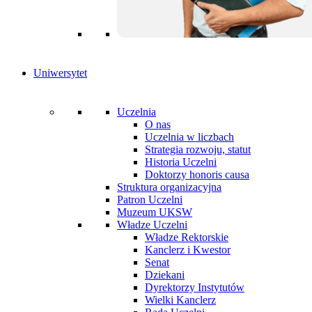
Uniwersytet
Uczelnia
O nas
Uczelnia w liczbach
Strategia rozwoju, statut
Historia Uczelni
Doktorzy honoris causa
Struktura organizacyjna
Patron Uczelni
Muzeum UKSW
Władze Uczelni
Władze Rektorskie
Kanclerz i Kwestor
Senat
Dziekani
Dyrektorzy Instytutów
Wielki Kanclerz