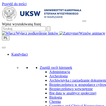
Przejdź do treści
Wpisz wyszukiwaną frazę
PL
Kandydaci
Znajdź swój kierunek
Administracja
Archeologia
Archiwistyka i zarządzanie dokument
Bezpieczeństwo w gospodarce cyfro
Bezpieczeństwo wewnętrzne
Big data w analityce społecznej
Biologia
Chemia
Cognitive and Clinical Neuroscience