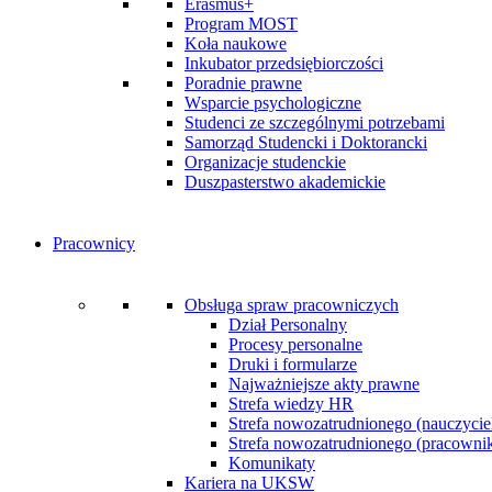
Erasmus+
Program MOST
Koła naukowe
Inkubator przedsiębiorczości
Poradnie prawne
Wsparcie psychologiczne
Studenci ze szczególnymi potrzebami
Samorząd Studencki i Doktorancki
Organizacje studenckie
Duszpasterstwo akademickie
Pracownicy
Obsługa spraw pracowniczych
Dział Personalny
Procesy personalne
Druki i formularze
Najważniejsze akty prawne
Strefa wiedzy HR
Strefa nowozatrudnionego (nauczycie
Strefa nowozatrudnionego (pracownik 
Komunikaty
Kariera na UKSW