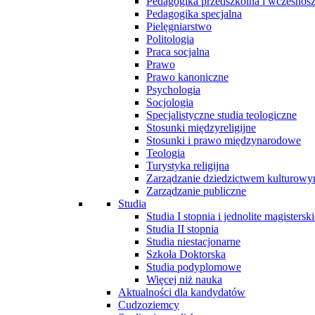
Pedagogika przedszkolna i wczesnos
Pedagogika specjalna
Pielęgniarstwo
Politologia
Praca socjalna
Prawo
Prawo kanoniczne
Psychologia
Socjologia
Specjalistyczne studia teologiczne
Stosunki międzyreligijne
Stosunki i prawo międzynarodowe
Teologia
Turystyka religijna
Zarządzanie dziedzictwem kulturow
Zarządzanie publiczne
Studia
Studia I stopnia i jednolite magisterski
Studia II stopnia
Studia niestacjonarne
Szkoła Doktorska
Studia podyplomowe
Więcej niż nauka
Aktualności dla kandydatów
Cudzoziemcy