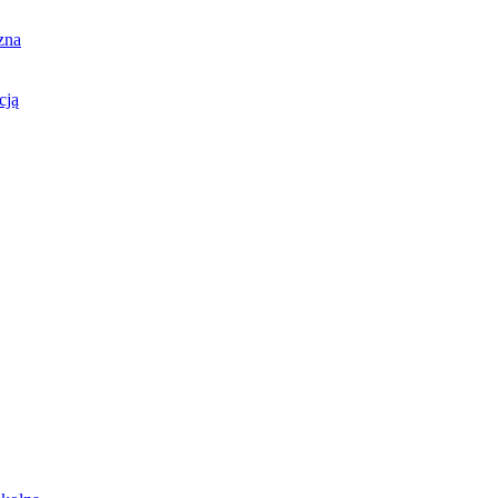
zna
cją