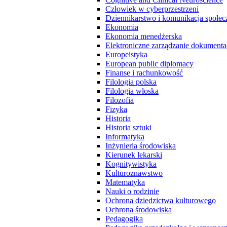
Człowiek w cyberprzestrzeni
Dziennikarstwo i komunikacja społec
Ekonomia
Ekonomia menedżerska
Elektroniczne zarządzanie dokumenta
Europeistyka
European public diplomacy
Finanse i rachunkowość
Filologia polska
Filologia włoska
Filozofia
Fizyka
Historia
Historia sztuki
Informatyka
Inżynieria środowiska
Kierunek lekarski
Kognitywistyka
Kulturoznawstwo
Matematyka
Nauki o rodzinie
Ochrona dziedzictwa kulturowego
Ochrona środowiska
Pedagogika