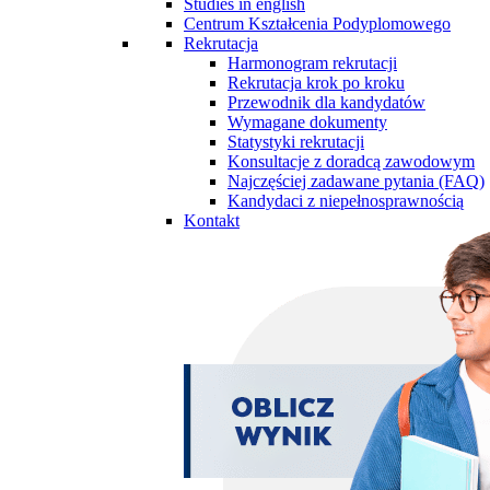
Studies in english
Centrum Kształcenia Podyplomowego
Rekrutacja
Harmonogram rekrutacji
Rekrutacja krok po kroku
Przewodnik dla kandydatów
Wymagane dokumenty
Statystyki rekrutacji
Konsultacje z doradcą zawodowym
Najczęściej zadawane pytania (FAQ)
Kandydaci z niepełnosprawnością
Kontakt